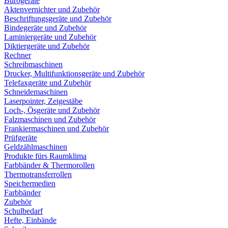
Bürogeräte
Aktenvernichter und Zubehör
Beschriftungsgeräte und Zubehör
Bindegeräte und Zubehör
Laminiergeräte und Zubehör
Diktiergeräte und Zubehör
Rechner
Schreibmaschinen
Drucker, Multifunktionsgeräte und Zubehör
Telefaxgeräte und Zubehör
Schneidemaschinen
Laserpointer, Zeigestäbe
Loch-, Ösgeräte und Zubehör
Falzmaschinen und Zubehör
Frankiermaschinen und Zubehör
Prüfgeräte
Geldzählmaschinen
Produkte fürs Raumklima
Farbbänder & Thermorollen
Thermotransferrollen
Speichermedien
Farbbänder
Zubehör
Schulbedarf
Hefte, Einbände