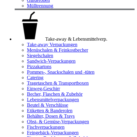
Garderoben
Mülltrennung
Take-away & Lebensmittelverp.
Take-away Verpackungen
Menüschalen & Feinkostbecher
Siegelschalen
Sandwich-Verpackungen
Pizzakartons
Pommes-, Snackschalen und -tüten
Catering
Tragetaschen & Transportboxen
Einweg-Geschirr
Becher, Flaschen & Zubehör
Lebensmittelverpackungen
Beutel & Verschlüsse
Etiketten & Banderolen
Behälter, Dosen & Trays
Obst- & Gemüse-Verpackungen
Fischverpackungen
Feingebäck-Verpackungen