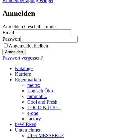
Kundenbefragung Widget
Anmelden
Anmelden Geschäftskunde
Email
Passwort
Angemeldet bleiben
Anmelden
Passwort vergessen?
Kataloge
Karriere
Eigenmarken
me:tex
Logisch Öko
mmmhh...
Cool and Fresh
LOGO & [I´KU]
e-one
factory
beWIRken
Unternehmen
Über MESSERLE