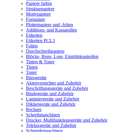
Papiere farbig
Strukturpapiere
Motivpapiere
Formulare
Plotterpapiere und -folien
Additions- und Kassarollen
Etiketten
Etiketten PCL3
Folien
Durchschreibpapiere
Blöcke, Bons, Lose, Eintrittskontrollen
Tinten & Toner
Tinten
Toner
Bürogeräte
Aktenvernichter und Zubehör
Beschriftungsgeräte und Zubehör
Bindegeräte und Zubehör
Laminiergeräte und Zubehör
Diktiergeräte und Zubehör
Rechner
Schreibmaschinen
Drucker, Multifunktionsgeräte und Zubehör
Telefaxgeräte und Zubehör
Schneidemaschinen