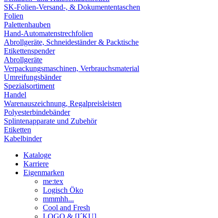
SK-Folien-Versand-, & Dokumententaschen
Folien
Palettenhauben
Hand-Automatenstrechfolien
Abrollgeräte, Schneideständer & Packtische
Etikettenspender
Abrollgeräte
Verpackungsmaschinen, Verbrauchsmaterial
Umreifungsbänder
Spezialsortiment
Handel
Warenauszeichnung, Regalpreisleisten
Polyesterbindebänder
Splintenapparate und Zubehör
Etiketten
Kabelbinder
Kataloge
Karriere
Eigenmarken
me:tex
Logisch Öko
mmmhh...
Cool and Fresh
LOGO & [I´KU]