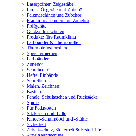
Laserpointer, Zeigestäbe
Loch-, Ösgeräte und Zubehör
Falzmaschinen und Zubehör
Frankiermaschinen und Zubehör
Prüfgeräte
Geldzählmaschinen
Produkte fürs Raumklima
Farbbänder & Thermorollen
Thermotransferrollen
Speichermedien
Farbbänder
Zubehör
Schulbedarf
Hefte, Einbände
Schreiben
Malen, Zeichnen
Basteln
Penale, Schultaschen und Rucksäcke
Spiele
Für Pädagogen
Sitzkissen und -bälle
Kinder-Schulmöbel und -Stühle
Sicherheit
Arbeitsschutz, Sicherheit & Erste Hilfe
Arbeitshandschuhe