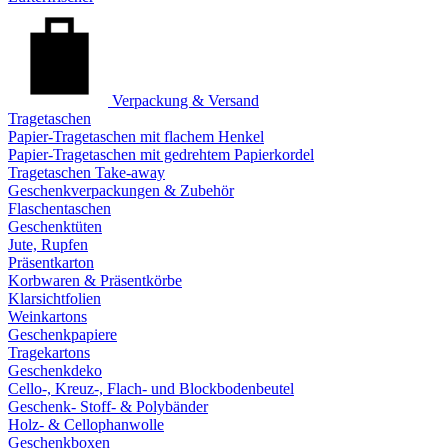
Verpackung & Versand
Tragetaschen
Papier-Tragetaschen mit flachem Henkel
Papier-Tragetaschen mit gedrehtem Papierkordel
Tragetaschen Take-away
Geschenkverpackungen & Zubehör
Flaschentaschen
Geschenktüten
Jute, Rupfen
Präsentkarton
Korbwaren & Präsentkörbe
Klarsichtfolien
Weinkartons
Geschenkpapiere
Tragekartons
Geschenkdeko
Cello-, Kreuz-, Flach- und Blockbodenbeutel
Geschenk- Stoff- & Polybänder
Holz- & Cellophanwolle
Geschenkboxen