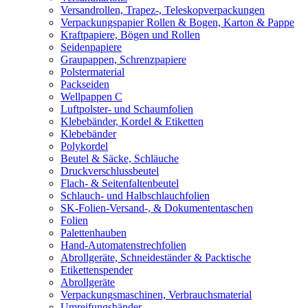
Versandrollen, Trapez-, Teleskopverpackungen
Verpackungspapier Rollen & Bogen, Karton & Pappe
Kraftpapiere, Bögen und Rollen
Seidenpapiere
Graupappen, Schrenzpapiere
Polstermaterial
Packseiden
Wellpappen C
Luftpolster- und Schaumfolien
Klebebänder, Kordel & Etiketten
Klebebänder
Polykordel
Beutel & Säcke, Schläuche
Druckverschlussbeutel
Flach- & Seitenfaltenbeutel
Schlauch- und Halbschlauchfolien
SK-Folien-Versand-, & Dokumententaschen
Folien
Palettenhauben
Hand-Automatenstrechfolien
Abrollgeräte, Schneideständer & Packtische
Etikettenspender
Abrollgeräte
Verpackungsmaschinen, Verbrauchsmaterial
Umreifungsbänder