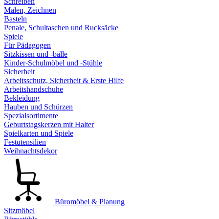
Schreiben
Malen, Zeichnen
Basteln
Penale, Schultaschen und Rucksäcke
Spiele
Für Pädagogen
Sitzkissen und -bälle
Kinder-Schulmöbel und -Stühle
Sicherheit
Arbeitsschutz, Sicherheit & Erste Hilfe
Arbeitshandschuhe
Bekleidung
Hauben und Schürzen
Spezialsortimente
Geburtstagskerzen mit Halter
Spielkarten und Spiele
Festutensilien
Weihnachtsdekor
Büromöbel & Planung
Sitzmöbel