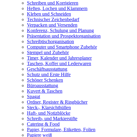
Schreiben und Korrigieren
Heften, Lochen und Klammern
Kleben und Schneiden
Technischer Zeichenbedarf
Verpacken und Versenden
Konferenz, Schulung und Planung
Präsentation und Prospektorganisation
Schreibtischorganisation
Computer und Smartphone Zubehör
Stempel und Zubehör
Timer, Kalender und Jahresplaner
Taschen, Koffer und Lederwaren
Geschäftsausstattung
Schutz und Erste Hilfe
Schöner Schenken
Büroausstattung
Kuvert & Taschen
Spagat
Ordner, Register & Ringbücher
Steck-, Klarsichthüllen
Haft- und Notizblöcke
Schreib- und Markierstifte
Catering & Food
Papier, Formulare, Etiketten, Folien
Papiere weiß