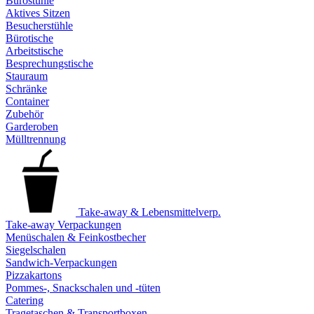
Bürostühle
Aktives Sitzen
Besucherstühle
Bürotische
Arbeitstische
Besprechungstische
Stauraum
Schränke
Container
Zubehör
Garderoben
Mülltrennung
Take-away & Lebensmittelverp.
Take-away Verpackungen
Menüschalen & Feinkostbecher
Siegelschalen
Sandwich-Verpackungen
Pizzakartons
Pommes-, Snackschalen und -tüten
Catering
Tragetaschen & Transportboxen