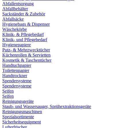
Abfallentsorgung
Abfallbehälter
Sackständer & Zubehör
Abfallsäcke
Hygienebags & Dispenser
Wäschekörbe
Klinik- & Pflegebedarf
Klinik- und Pflegebedarf
Hygienepapiere
Putz- & Mehrzwecktücher
Küchenrollen & Servietten
Kosmetik & Taschentücher
Handtuchpapier
Toilettenpapier
Handtrockner
Spendersysteme
Spendersysteme
Seifen
Seifen
Reinigungsgeräte
Staub- und Wassersauger, Sprühextraktionsgeräte
Reinigungsmaschinen
Spezialsortimente
Sicherheitsequipment
Lufterfrischer