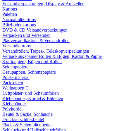
Versandverpackungen, Display & Aufsteller
Kartons
Paletten
Normalfaltkartons
Blitzbodenkartons
DVD & CD Versandverpackungen
Verpacken und Versenden
Planversandkartons & Versandrollen
Versandkartons
Versandrollen, Trapez-, Teleskopverpackungen
Verpackungspapier Rollen & Bogen, Karton & Pappe
Kraftpapiere, Bögen und Rollen
Seidenpapiere
Graupappen, Schrenzpapiere
Polstermaterial
Packseiden
Wellpappen C
Luftpolster- und Schaumfolien
Klebebänder, Kordel & Etiketten
Klebebänder
Polykordel
Beutel & Säcke, Schläuche
Druckverschlussbeutel
Flach- & Seitenfaltenbeutel
Schlauch- und Halbschlauchfolien