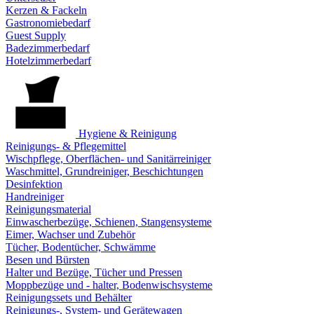
Kerzen & Fackeln
Gastronomiebedarf
Guest Supply
Badezimmerbedarf
Hotelzimmerbedarf
Hygiene & Reinigung
Reinigungs- & Pflegemittel
Wischpflege, Oberflächen- und Sanitärreiniger
Waschmittel, Grundreiniger, Beschichtungen
Desinfektion
Handreiniger
Reinigungsmaterial
Einwascherbezüge, Schienen, Stangensysteme
Eimer, Wachser und Zubehör
Tücher, Bodentücher, Schwämme
Besen und Bürsten
Halter und Bezüge, Tücher und Pressen
Moppbezüge und - halter, Bodenwischsysteme
Reinigungssets und Behälter
Reinigungs-, System- und Gerätewagen