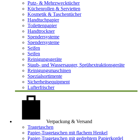
Putz- & Mehrzwecktücher
Küchenrollen & Servietten
Kosmetik & Taschentücher
Handtuchpapier
Toilettenpapier
Handtrockner
Spendersysteme
Spendersysteme
Seifen
Seifen
Reinigungsgeräte
Staub- und Wassersauger, Sprühextraktionsgeräte
Reinigungsmaschinen
Spezialsortimente
Sicherheitsequipment
Lufterfrischer
Verpackung & Versand
Tragetaschen
Papier-Tragetaschen mit flachem Henkel
Papier-Tragetaschen mit gedrehtem Papierkordel