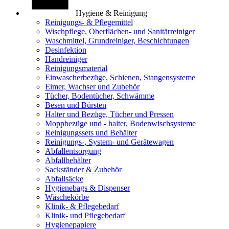
Hygiene & Reinigung
Reinigungs- & Pflegemittel
Wischpflege, Oberflächen- und Sanitärreiniger
Waschmittel, Grundreiniger, Beschichtungen
Desinfektion
Handreiniger
Reinigungsmaterial
Einwascherbezüge, Schienen, Stangensysteme
Eimer, Wachser und Zubehör
Tücher, Bodentücher, Schwämme
Besen und Bürsten
Halter und Bezüge, Tücher und Pressen
Moppbezüge und - halter, Bodenwischsysteme
Reinigungssets und Behälter
Reinigungs-, System- und Gerätewagen
Abfallentsorgung
Abfallbehälter
Sackständer & Zubehör
Abfallsäcke
Hygienebags & Dispenser
Wäschekörbe
Klinik- & Pflegebedarf
Klinik- und Pflegebedarf
Hygienepapiere