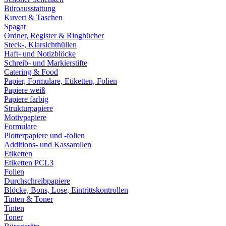
Büroausstattung
Kuvert & Taschen
Spagat
Ordner, Register & Ringbücher
Steck-, Klarsichthüllen
Haft- und Notizblöcke
Schreib- und Markierstifte
Catering & Food
Papier, Formulare, Etiketten, Folien
Papiere weiß
Papiere farbig
Strukturpapiere
Motivpapiere
Formulare
Plotterpapiere und -folien
Additions- und Kassarollen
Etiketten
Etiketten PCL3
Folien
Durchschreibpapiere
Blöcke, Bons, Lose, Eintrittskontrollen
Tinten & Toner
Tinten
Toner