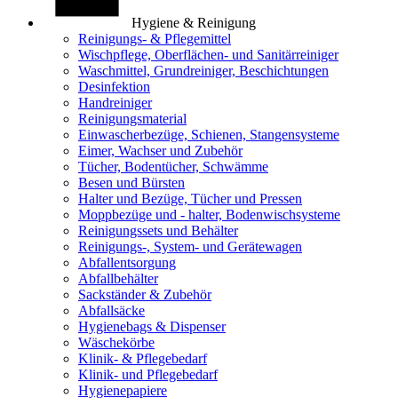
Hygiene & Reinigung
Reinigungs- & Pflegemittel
Wischpflege, Oberflächen- und Sanitärreiniger
Waschmittel, Grundreiniger, Beschichtungen
Desinfektion
Handreiniger
Reinigungsmaterial
Einwascherbezüge, Schienen, Stangensysteme
Eimer, Wachser und Zubehör
Tücher, Bodentücher, Schwämme
Besen und Bürsten
Halter und Bezüge, Tücher und Pressen
Moppbezüge und - halter, Bodenwischsysteme
Reinigungssets und Behälter
Reinigungs-, System- und Gerätewagen
Abfallentsorgung
Abfallbehälter
Sackständer & Zubehör
Abfallsäcke
Hygienebags & Dispenser
Wäschekörbe
Klinik- & Pflegebedarf
Klinik- und Pflegebedarf
Hygienepapiere