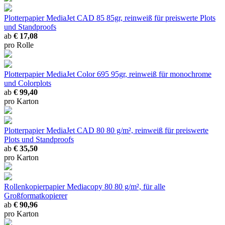
Plotterpapier MediaJet CAD 85
85gr, reinweiß für preiswerte Plots
und Standproofs
ab
€ 17,08
pro Rolle
Plotterpapier MediaJet Color 695
95gr, reinweiß für monochrome
und Colorplots
ab
€ 99,40
pro Karton
Plotterpapier MediaJet CAD 80
80 g/m², reinweiß für preiswerte
Plots und Standproofs
ab
€ 35,50
pro Karton
Rollenkopierpapier Mediacopy 80
80 g/m², für alle
Großformatkopierer
ab
€ 90,96
pro Karton