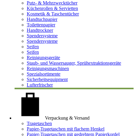
Putz- & Mehrzwecktücher
Küchenrollen & Servietten
Kosmetik & Taschentücher
Handtuchpapier
Toilettenpapier
Handtrockner
Spendersysteme
Spendersysteme
Seifen
Seifen
Reinigungsgeräte
Staub- und Wassersauger, Sprühextraktionsgeräte
Reinigungsmaschinen
Spezialsortimente
Sicherheitsequipment
Lufterfrischer
Verpackung & Versand
Tragetaschen
Papier-Tragetaschen mit flachem Henkel
Papier-Tragetaschen mit gedrehtem Papierkordel