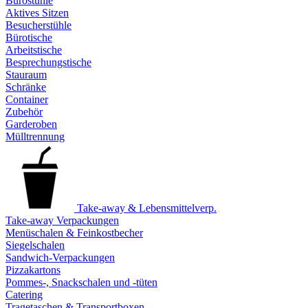
Bürostühle
Aktives Sitzen
Besucherstühle
Bürotische
Arbeitstische
Besprechungstische
Stauraum
Schränke
Container
Zubehör
Garderoben
Mülltrennung
Take-away & Lebensmittelverp.
Take-away Verpackungen
Menüschalen & Feinkostbecher
Siegelschalen
Sandwich-Verpackungen
Pizzakartons
Pommes-, Snackschalen und -tüten
Catering
Tragetaschen & Transportboxen