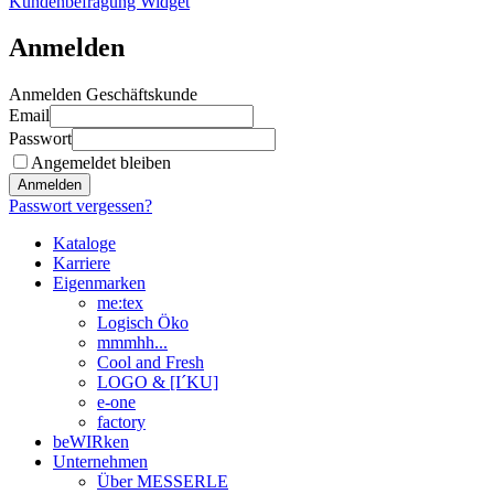
Kundenbefragung Widget
Anmelden
Anmelden Geschäftskunde
Email
Passwort
Angemeldet bleiben
Anmelden
Passwort vergessen?
Kataloge
Karriere
Eigenmarken
me:tex
Logisch Öko
mmmhh...
Cool and Fresh
LOGO & [I´KU]
e-one
factory
beWIRken
Unternehmen
Über MESSERLE