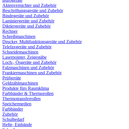
Bürogeräte
Aktenvernichter und Zubehör
Beschriftungsgeräte und Zubehör
Bindegeräte und Zubehör
Laminiergeräte und Zubehör
Diktiergeräte und Zubehör
Rechner
Schreibmaschinen
Drucker, Multifunktionsgeräte und Zubehör
Telefaxgeräte und Zubehör
Schneidemaschinen
Laserpointer, Zeigestäbe
Loch-, Ösgeräte und Zubehör
Falzmaschinen und Zubehör
Frankiermaschinen und Zubehör
Prüfgeräte
Geldzählmaschinen
Produkte fürs Raumklima
Farbbänder & Thermorollen
Thermotransferrollen
Speichermedien
Farbbänder
Zubehör
Schulbedarf
Hefte, Einbände