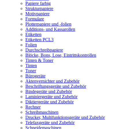
Papiere farbig
Strukturpapiere
Motivpapiere
Formulare
Plotterpapiere und -folien
Additions- und Kassarollen
Etiketten
Etiketten PCL3
Folien
Durchschreibpapiere
Blöcke, Bons, Lose, Eintrittskontrollen
Tinten & Toner
Tinten
Toner
Bürogeräte
Aktenvernichter und Zubehör
Beschriftungsgeräte und Zubehör
Bindegeräte und Zubehör
Laminiergeräte und Zubehör
Diktiergeräte und Zubehör
Rechner
Schreibmaschinen
Drucker, Multifunktionsgeräte und Zubehör
Telefaxgeräte und Zubehör
Schneidemaschinen