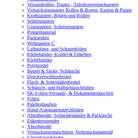
Versandrollen, Trapez-, Teleskopverpackungen
Verpackungspapier Rollen & Bogen, Karton & Pappe
Kraftpapiere, Bögen und Rollen
Seidenpapiere
Graupappen, Schrenzpapiere
Polstermaterial
Packseiden
Wellpappen C
Luftpolster- und Schaumfolien
Klebebänder, Kordel & Etiketten
Klebebänder
Polykordel
Beutel & Säcke, Schläuche
Druckverschlussbeutel
Flach- & Seitenfaltenbeutel
Schlauch- und Halbschlauchfolien
SK-Folien-Versand-, & Dokumententaschen
Folien
Palettenhauben
Hand-Automatenstrechfolien
Abrollgeräte, Schneideständer & Packtische
Etikettenspender
Abrollgeräte
Verpackungsmaschinen, Verbrauchsmaterial
Umreifungsbänder