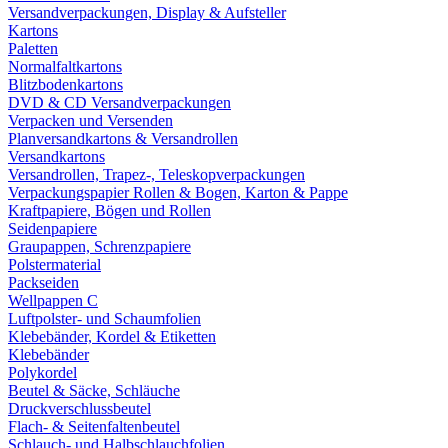
Versandverpackungen, Display & Aufsteller
Kartons
Paletten
Normalfaltkartons
Blitzbodenkartons
DVD & CD Versandverpackungen
Verpacken und Versenden
Planversandkartons & Versandrollen
Versandkartons
Versandrollen, Trapez-, Teleskopverpackungen
Verpackungspapier Rollen & Bogen, Karton & Pappe
Kraftpapiere, Bögen und Rollen
Seidenpapiere
Graupappen, Schrenzpapiere
Polstermaterial
Packseiden
Wellpappen C
Luftpolster- und Schaumfolien
Klebebänder, Kordel & Etiketten
Klebebänder
Polykordel
Beutel & Säcke, Schläuche
Druckverschlussbeutel
Flach- & Seitenfaltenbeutel
Schlauch- und Halbschlauchfolien