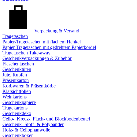
Verpackung & Versand
Tragetaschen
Papier-Tragetaschen mit flachem Henkel
Papier-Tragetaschen mit gedrehtem Papierkordel
Tragetaschen Take-away
Geschenkverpackungen & Zubehör
Flaschentaschen
Geschenktüten
Jute, Rupfen
Präsentkarton
Korbwaren & Präsentkörbe
Klarsichtfolien
Weinkartons
Geschenkpapiere
Tragekartons
Geschenkdeko
Cello-, Kreuz-, Flach- und Blockbodenbeutel
Geschenk- Stoff- & Polybänder
Holz- & Cellophanwolle
Geschenkboxen