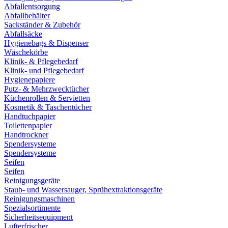
Abfallentsorgung
Abfallbehälter
Sackständer & Zubehör
Abfallsäcke
Hygienebags & Dispenser
Wäschekörbe
Klinik- & Pflegebedarf
Klinik- und Pflegebedarf
Hygienepapiere
Putz- & Mehrzwecktücher
Küchenrollen & Servietten
Kosmetik & Taschentücher
Handtuchpapier
Toilettenpapier
Handtrockner
Spendersysteme
Spendersysteme
Seifen
Seifen
Reinigungsgeräte
Staub- und Wassersauger, Sprühextraktionsgeräte
Reinigungsmaschinen
Spezialsortimente
Sicherheitsequipment
Lufterfrischer