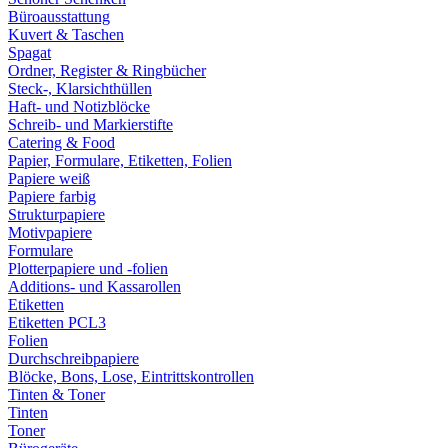
Büroausstattung
Kuvert & Taschen
Spagat
Ordner, Register & Ringbücher
Steck-, Klarsichthüllen
Haft- und Notizblöcke
Schreib- und Markierstifte
Catering & Food
Papier, Formulare, Etiketten, Folien
Papiere weiß
Papiere farbig
Strukturpapiere
Motivpapiere
Formulare
Plotterpapiere und -folien
Additions- und Kassarollen
Etiketten
Etiketten PCL3
Folien
Durchschreibpapiere
Blöcke, Bons, Lose, Eintrittskontrollen
Tinten & Toner
Tinten
Toner