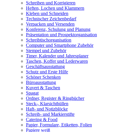
Schreiben und Korrigieren
Heften, Lochen und Klammern
Kleben und Schneiden
Technischer Zeichenbedarf
Verpacken und Versenden
Konferenz, Schulung und Planung
Präsentation und Prospektorganisation
Schreibtischorganisation
Computer und Smartphone Zubehör
Stempel und Zubehör
Timer, Kalender und Jahresplaner
Taschen, Koffer und Lederwaren
Geschäftsausstattung
Schutz und Erste Hilfe
Schöner Schenken
Büroausstattung
Kuvert & Taschen
Spagat
Ordner, Register & Ringbücher
Steck-, Klarsichthüllen
Haft- und Notizblöcke
Schreib- und Markierstifte
Catering & Food
Papier, Formulare, Etiketten, Folien
Papiere weiß