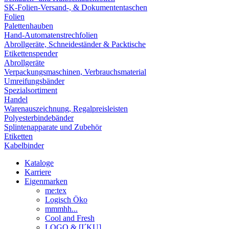
SK-Folien-Versand-, & Dokumententaschen
Folien
Palettenhauben
Hand-Automatenstrechfolien
Abrollgeräte, Schneideständer & Packtische
Etikettenspender
Abrollgeräte
Verpackungsmaschinen, Verbrauchsmaterial
Umreifungsbänder
Spezialsortiment
Handel
Warenauszeichnung, Regalpreisleisten
Polyesterbindebänder
Splintenapparate und Zubehör
Etiketten
Kabelbinder
Kataloge
Karriere
Eigenmarken
me:tex
Logisch Öko
mmmhh...
Cool and Fresh
LOGO & [I´KU]