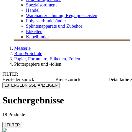
Spezialsortiment
Handel
Warenauszeichnung, Regalpreisleisten
Polyesterbindebänder
Splintenapparate und Zubehör
Etiketten
Kabelbinder
Messerle
Büro & Schule
Papier, Formulare, Etiketten, Folien
Plotterpapiere und -folien
FILTER
Hersteller
zurück
Breite
zurück
Detailfarbe
Hewlett Packard
1067 mm
extrawei
18
ERGEBNISSE ANZEIGEN
Kalle
297 mm
hochwei
420 mm
transpar
Suchergebnisse
mehr anzeigen
weiß
18 Produkte
1
FILTER