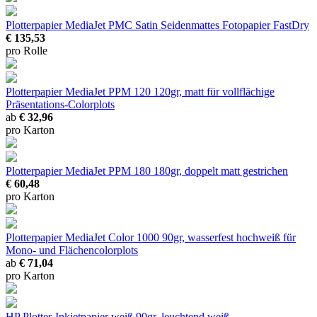
Plotterpapier MediaJet PMC Satin
Seidenmattes Fotopapier FastDry
€ 135,53
pro Rolle
Plotterpapier MediaJet PPM 120
120gr, matt für vollflächige
Präsentations-Colorplots
ab
€ 32,96
pro Karton
Plotterpapier MediaJet PPM 180
180gr, doppelt matt gestrichen
€ 60,48
pro Karton
Plotterpapier MediaJet Color 1000
90gr, wasserfest hochweiß für
Mono- und Flächencolorplots
ab
€ 71,04
pro Karton
HP Plotter-Inkjetpapier weiß
90gr, leuchtend weiß