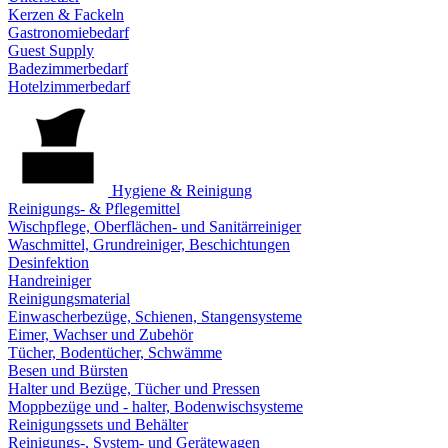
Kerzen & Fackeln
Gastronomiebedarf
Guest Supply
Badezimmerbedarf
Hotelzimmerbedarf
Hygiene & Reinigung
Reinigungs- & Pflegemittel
Wischpflege, Oberflächen- und Sanitärreiniger
Waschmittel, Grundreiniger, Beschichtungen
Desinfektion
Handreiniger
Reinigungsmaterial
Einwascherbezüge, Schienen, Stangensysteme
Eimer, Wachser und Zubehör
Tücher, Bodentücher, Schwämme
Besen und Bürsten
Halter und Bezüge, Tücher und Pressen
Moppbezüge und - halter, Bodenwischsysteme
Reinigungssets und Behälter
Reinigungs-, System- und Gerätewagen