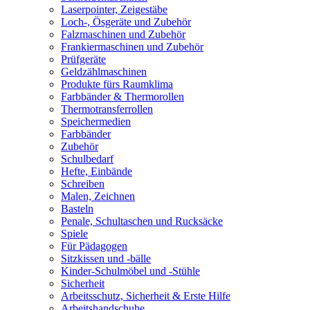
Laserpointer, Zeigestäbe
Loch-, Ösgeräte und Zubehör
Falzmaschinen und Zubehör
Frankiermaschinen und Zubehör
Prüfgeräte
Geldzählmaschinen
Produkte fürs Raumklima
Farbbänder & Thermorollen
Thermotransferrollen
Speichermedien
Farbbänder
Zubehör
Schulbedarf
Hefte, Einbände
Schreiben
Malen, Zeichnen
Basteln
Penale, Schultaschen und Rucksäcke
Spiele
Für Pädagogen
Sitzkissen und -bälle
Kinder-Schulmöbel und -Stühle
Sicherheit
Arbeitsschutz, Sicherheit & Erste Hilfe
Arbeitshandschuhe