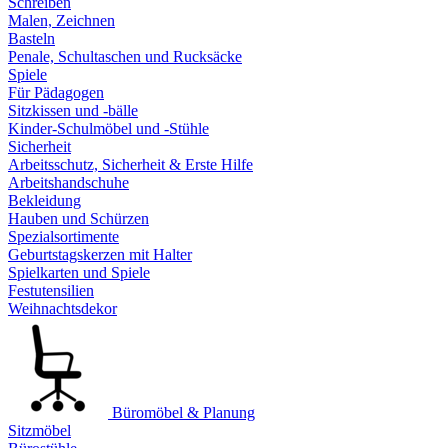
Schreiben
Malen, Zeichnen
Basteln
Penale, Schultaschen und Rucksäcke
Spiele
Für Pädagogen
Sitzkissen und -bälle
Kinder-Schulmöbel und -Stühle
Sicherheit
Arbeitsschutz, Sicherheit & Erste Hilfe
Arbeitshandschuhe
Bekleidung
Hauben und Schürzen
Spezialsortimente
Geburtstagskerzen mit Halter
Spielkarten und Spiele
Festutensilien
Weihnachtsdekor
Büromöbel & Planung
Sitzmöbel