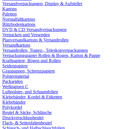
Versandverpackungen, Display & Aufsteller
Kartons
Paletten
Normalfaltkartons
Blitzbodenkartons
DVD & CD Versandverpackungen
Verpacken und Versenden
Planversandkartons & Versandrollen
Versandkartons
Versandrollen, Trapez-, Teleskopverpackungen
Verpackungspapier Rollen & Bogen, Karton & Pappe
Kraftpapiere, Bögen und Rollen
Seidenpapiere
Graupappen, Schrenzpapiere
Polstermaterial
Packseiden
Wellpappen C
Luftpolster- und Schaumfolien
Klebebänder, Kordel & Etiketten
Klebebänder
Polykordel
Beutel & Säcke, Schläuche
Druckverschlussbeutel
Flach- & Seitenfaltenbeutel
Schlauch- und Halbschlauchfolien