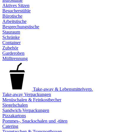
Bürostühle
Aktives Sitzen
Besucherstühle
Bürotische
Arbeitstische
Besprechungstische
Stauraum
Schränke
Container
Zubehör
Garderoben
Mülltrennung
Take-away & Lebensmittelverp.
Take-away Verpackungen
Menüschalen & Feinkostbecher
Siegelschalen
Sandwich-Verpackungen
Pizzakartons
Pommes-, Snackschalen und -tüten
Catering
Tragetaschen & Transportboxen