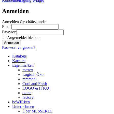
Kundenbefragung Widget
Anmelden
Anmelden Geschäftskunde
Email
Passwort
Angemeldet bleiben
Anmelden
Passwort vergessen?
Kataloge
Karriere
Eigenmarken
me:tex
Logisch Öko
mmmhh...
Cool and Fresh
LOGO & [I´KU]
e-one
factory
beWIRken
Unternehmen
Über MESSERLE