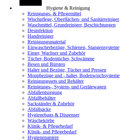
Hygiene & Reinigung
Reinigungs- & Pflegemittel
Wischpflege, Oberflächen- und Sanitärreiniger
Waschmittel, Grundreiniger, Beschichtungen
Desinfektion
Handreiniger
Reinigungsmaterial
Einwascherbezüge, Schienen, Stangensysteme
Eimer, Wachser und Zubehör
Tücher, Bodentücher, Schwämme
Besen und Bürsten
Halter und Bezüge, Tücher und Pressen
Moppbezüge und - halter, Bodenwischsysteme
Reinigungssets und Behälter
Reinigungs-, System- und Gerätewagen
Abfallentsorgung
Abfallbehälter
Sackständer & Zubehör
Abfallsäcke
Hygienebags & Dispenser
Wäschekörbe
Klinik- & Pflegebedarf
Klinik- und Pflegebedarf
Hygienepapiere