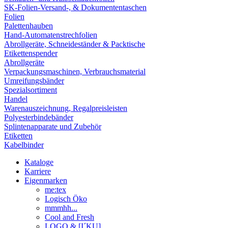
SK-Folien-Versand-, & Dokumententaschen
Folien
Palettenhauben
Hand-Automatenstrechfolien
Abrollgeräte, Schneideständer & Packtische
Etikettenspender
Abrollgeräte
Verpackungsmaschinen, Verbrauchsmaterial
Umreifungsbänder
Spezialsortiment
Handel
Warenauszeichnung, Regalpreisleisten
Polyesterbindebänder
Splintenapparate und Zubehör
Etiketten
Kabelbinder
Kataloge
Karriere
Eigenmarken
me:tex
Logisch Öko
mmmhh...
Cool and Fresh
LOGO & [I´KU]