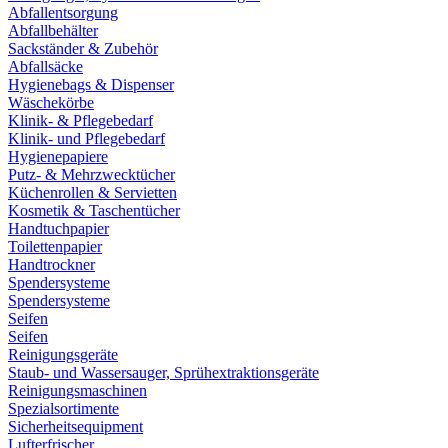
Abfallentsorgung
Abfallbehälter
Sackständer & Zubehör
Abfallsäcke
Hygienebags & Dispenser
Wäschekörbe
Klinik- & Pflegebedarf
Klinik- und Pflegebedarf
Hygienepapiere
Putz- & Mehrzwecktücher
Küchenrollen & Servietten
Kosmetik & Taschentücher
Handtuchpapier
Toilettenpapier
Handtrockner
Spendersysteme
Spendersysteme
Seifen
Seifen
Reinigungsgeräte
Staub- und Wassersauger, Sprühextraktionsgeräte
Reinigungsmaschinen
Spezialsortimente
Sicherheitsequipment
Lufterfrischer