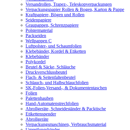
Versandrollen, Trapez-, Teleskopverpackungen
Verpackungspapier Rollen & Bogen, Karton & Pappe
Kraftpapiere, Bögen und Rollen
Seidenpapiere
Graupappen, Schrenzpapiere
Polstermaterial
Packseiden
Wellpappen C
Luftpolster- und Schaumfolien
Klebebänder, Kordel & Etiketten
Klebebänder
Polykordel
Beutel & Säcke, Schläuche
Druckverschlussbeutel
Flach- & Seitenfaltenbeutel
Schlauch- und Halbschlauchfolien
SK-Folien-Versand-, & Dokumententaschen
Folien
Palettenhauben
Hand-Automatenstrechfolien
Abrollgeräte, Schneideständer & Packtische
Etikettenspender
Abrollgeräte
Verpackungsmaschinen, Verbrauchsmaterial
Umreifungsbänder