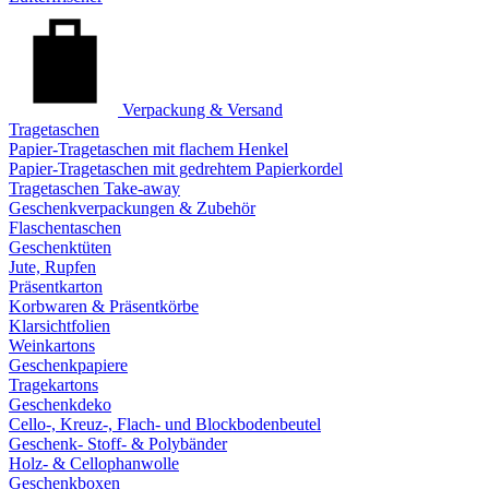
Verpackung & Versand
Tragetaschen
Papier-Tragetaschen mit flachem Henkel
Papier-Tragetaschen mit gedrehtem Papierkordel
Tragetaschen Take-away
Geschenkverpackungen & Zubehör
Flaschentaschen
Geschenktüten
Jute, Rupfen
Präsentkarton
Korbwaren & Präsentkörbe
Klarsichtfolien
Weinkartons
Geschenkpapiere
Tragekartons
Geschenkdeko
Cello-, Kreuz-, Flach- und Blockbodenbeutel
Geschenk- Stoff- & Polybänder
Holz- & Cellophanwolle
Geschenkboxen