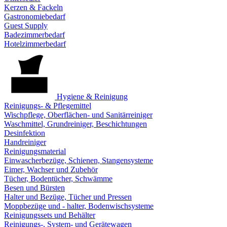
Kerzen & Fackeln
Gastronomiebedarf
Guest Supply
Badezimmerbedarf
Hotelzimmerbedarf
Hygiene & Reinigung
Reinigungs- & Pflegemittel
Wischpflege, Oberflächen- und Sanitärreiniger
Waschmittel, Grundreiniger, Beschichtungen
Desinfektion
Handreiniger
Reinigungsmaterial
Einwascherbezüge, Schienen, Stangensysteme
Eimer, Wachser und Zubehör
Tücher, Bodentücher, Schwämme
Besen und Bürsten
Halter und Bezüge, Tücher und Pressen
Moppbezüge und - halter, Bodenwischsysteme
Reinigungssets und Behälter
Reinigungs-, System- und Gerätewagen