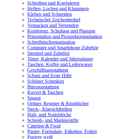
Schreiben und Korrigieren
Heften, Lochen und Klammern
Kleben und Schneiden
Technischer Zeichenbedarf
Verpacken und Versenden
Konferenz, Schulung und Planung
Präsentation und Prospektorganisation
Schreibtischorganisation
Computer und Smartphone Zubehör
Stempel und Zubehör
Timer, Kalender und Jahresplaner
Taschen, Koffer und Lederwaren
Geschäftsausstattung
Schutz und Erste Hilfe
Schöner Schenken
Büroausstattung
Kuvert & Taschen
Spagat
Ordner, Register & Ringbücher
Steck-, Klarsichthüllen
Haft- und Notizblöcke
Schreib- und Markierstifte
Catering & Food
Papier, Formulare, Etiketten, Folien
Papiere weiß