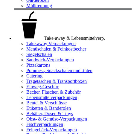
Garderoben
Mülltrennung
Take-away & Lebensmittelverp.
Take-away Verpackungen
Menüschalen & Feinkostbecher
Siegelschalen
Sandwich-Verpackungen
Pizzakartons
Pommes-, Snackschalen und -tüten
Catering
Tragetaschen & Transportboxen
Einweg-Geschirr
Becher, Flaschen & Zubehör
Lebensmittelverpackungen
Beutel & Verschlüsse
Etiketten & Banderolen
Behälter, Dosen & Trays
Obst- & Gemüse-Verpackungen
Fischverpackungen
Feingebäck-Verpackungen