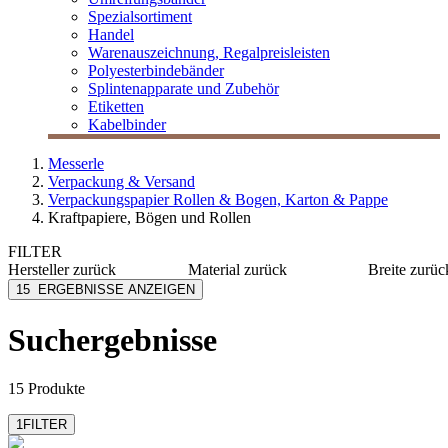
Spezialsortiment
Handel
Warenauszeichnung, Regalpreisleisten
Polyesterbindebänder
Splintenapparate und Zubehör
Etiketten
Kabelbinder
Messerle
Verpackung & Versand
Verpackungspapier Rollen & Bogen, Karton & Pappe
Kraftpapiere, Bögen und Rollen
FILTER
Hersteller
zurück
Material
zurück
Breite
zurüc
EU-RO
Papier
1000 m
15
ERGEBNISSE ANZEIGEN
MESSERLE
Krepp
1100 m
Soennecken
Recyclingpapier
1200 m
Suchergebnisse
mehr anzeig
Stewo
ZÖWIE
15 Produkte
1
FILTER