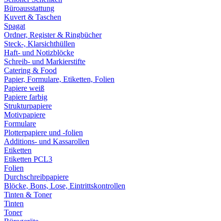
Büroausstattung
Kuvert & Taschen
Spagat
Ordner, Register & Ringbücher
Steck-, Klarsichthüllen
Haft- und Notizblöcke
Schreib- und Markierstifte
Catering & Food
Papier, Formulare, Etiketten, Folien
Papiere weiß
Papiere farbig
Strukturpapiere
Motivpapiere
Formulare
Plotterpapiere und -folien
Additions- und Kassarollen
Etiketten
Etiketten PCL3
Folien
Durchschreibpapiere
Blöcke, Bons, Lose, Eintrittskontrollen
Tinten & Toner
Tinten
Toner