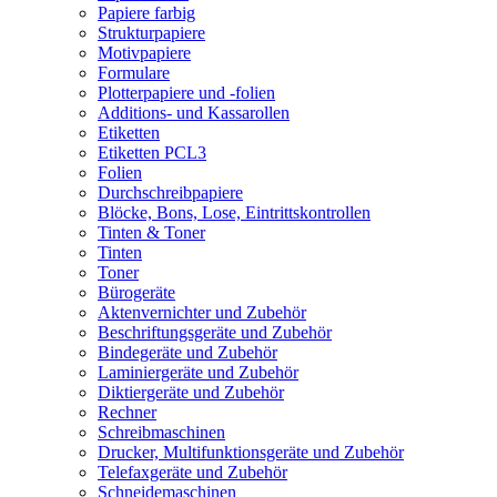
Papiere farbig
Strukturpapiere
Motivpapiere
Formulare
Plotterpapiere und -folien
Additions- und Kassarollen
Etiketten
Etiketten PCL3
Folien
Durchschreibpapiere
Blöcke, Bons, Lose, Eintrittskontrollen
Tinten & Toner
Tinten
Toner
Bürogeräte
Aktenvernichter und Zubehör
Beschriftungsgeräte und Zubehör
Bindegeräte und Zubehör
Laminiergeräte und Zubehör
Diktiergeräte und Zubehör
Rechner
Schreibmaschinen
Drucker, Multifunktionsgeräte und Zubehör
Telefaxgeräte und Zubehör
Schneidemaschinen