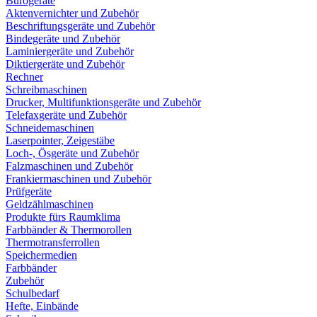
Bürogeräte
Aktenvernichter und Zubehör
Beschriftungsgeräte und Zubehör
Bindegeräte und Zubehör
Laminiergeräte und Zubehör
Diktiergeräte und Zubehör
Rechner
Schreibmaschinen
Drucker, Multifunktionsgeräte und Zubehör
Telefaxgeräte und Zubehör
Schneidemaschinen
Laserpointer, Zeigestäbe
Loch-, Ösgeräte und Zubehör
Falzmaschinen und Zubehör
Frankiermaschinen und Zubehör
Prüfgeräte
Geldzählmaschinen
Produkte fürs Raumklima
Farbbänder & Thermorollen
Thermotransferrollen
Speichermedien
Farbbänder
Zubehör
Schulbedarf
Hefte, Einbände