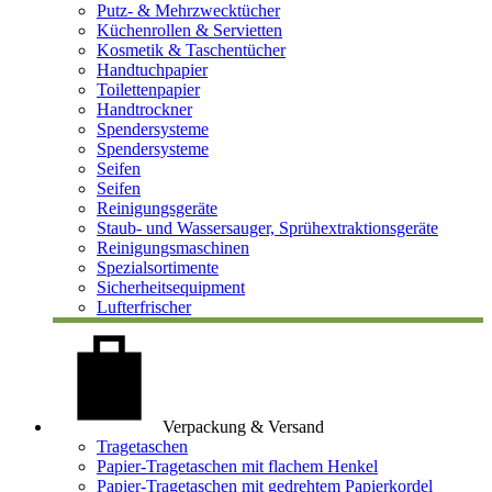
Putz- & Mehrzwecktücher
Küchenrollen & Servietten
Kosmetik & Taschentücher
Handtuchpapier
Toilettenpapier
Handtrockner
Spendersysteme
Spendersysteme
Seifen
Seifen
Reinigungsgeräte
Staub- und Wassersauger, Sprühextraktionsgeräte
Reinigungsmaschinen
Spezialsortimente
Sicherheitsequipment
Lufterfrischer
Verpackung & Versand
Tragetaschen
Papier-Tragetaschen mit flachem Henkel
Papier-Tragetaschen mit gedrehtem Papierkordel