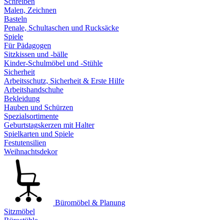
Schreiben
Malen, Zeichnen
Basteln
Penale, Schultaschen und Rucksäcke
Spiele
Für Pädagogen
Sitzkissen und -bälle
Kinder-Schulmöbel und -Stühle
Sicherheit
Arbeitsschutz, Sicherheit & Erste Hilfe
Arbeitshandschuhe
Bekleidung
Hauben und Schürzen
Spezialsortimente
Geburtstagskerzen mit Halter
Spielkarten und Spiele
Festutensilien
Weihnachtsdekor
Büromöbel & Planung
Sitzmöbel