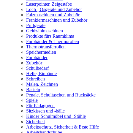
Laserpointer, Zeigestäbe
Loch-, Ösgeräte und Zubehör
Falzmaschinen und Zubehör
Frankiermaschinen und Zubehör
Prüfgeräte
Geldzählmaschinen
Produkte fürs Raumklima
Farbbänder & Thermorollen
Thermotransferrollen
Speichermedien
Farbbänder
Zubehör
Schulbedarf
Hefte, Einbände
Schreiben
Malen, Zeichnen
Basteln
Penale, Schultaschen und Rucksäcke
Spiele
Für Pädagogen
Sitzkissen und -bälle
Kinder-Schulmöbel und -Stühle
Sicherheit
Arbeitsschutz, Sicherheit & Erste Hilfe
Arbeitshandschuhe