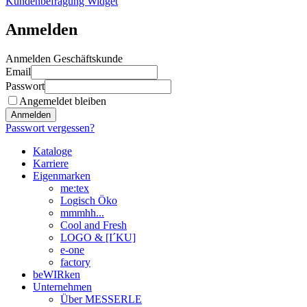
Kundenbefragung Widget
Anmelden
Anmelden Geschäftskunde
Email
Passwort
Angemeldet bleiben
Anmelden
Passwort vergessen?
Kataloge
Karriere
Eigenmarken
me:tex
Logisch Öko
mmmhh...
Cool and Fresh
LOGO & [I´KU]
e-one
factory
beWIRken
Unternehmen
Über MESSERLE