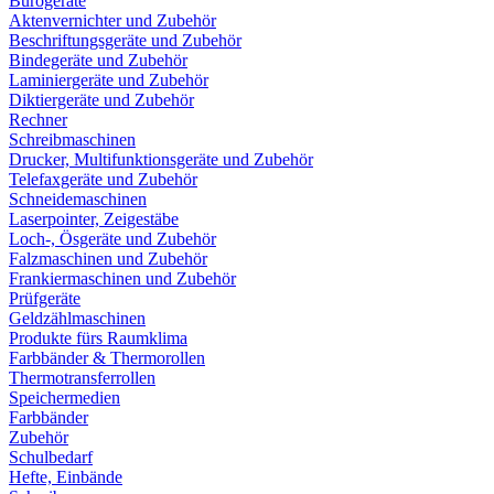
Bürogeräte
Aktenvernichter und Zubehör
Beschriftungsgeräte und Zubehör
Bindegeräte und Zubehör
Laminiergeräte und Zubehör
Diktiergeräte und Zubehör
Rechner
Schreibmaschinen
Drucker, Multifunktionsgeräte und Zubehör
Telefaxgeräte und Zubehör
Schneidemaschinen
Laserpointer, Zeigestäbe
Loch-, Ösgeräte und Zubehör
Falzmaschinen und Zubehör
Frankiermaschinen und Zubehör
Prüfgeräte
Geldzählmaschinen
Produkte fürs Raumklima
Farbbänder & Thermorollen
Thermotransferrollen
Speichermedien
Farbbänder
Zubehör
Schulbedarf
Hefte, Einbände