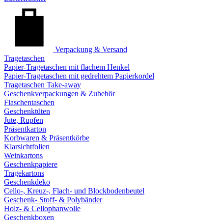
Verpackung & Versand
Tragetaschen
Papier-Tragetaschen mit flachem Henkel
Papier-Tragetaschen mit gedrehtem Papierkordel
Tragetaschen Take-away
Geschenkverpackungen & Zubehör
Flaschentaschen
Geschenktüten
Jute, Rupfen
Präsentkarton
Korbwaren & Präsentkörbe
Klarsichtfolien
Weinkartons
Geschenkpapiere
Tragekartons
Geschenkdeko
Cello-, Kreuz-, Flach- und Blockbodenbeutel
Geschenk- Stoff- & Polybänder
Holz- & Cellophanwolle
Geschenkboxen