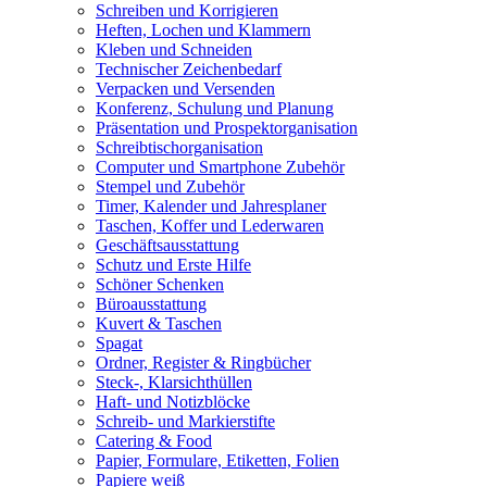
Schreiben und Korrigieren
Heften, Lochen und Klammern
Kleben und Schneiden
Technischer Zeichenbedarf
Verpacken und Versenden
Konferenz, Schulung und Planung
Präsentation und Prospektorganisation
Schreibtischorganisation
Computer und Smartphone Zubehör
Stempel und Zubehör
Timer, Kalender und Jahresplaner
Taschen, Koffer und Lederwaren
Geschäftsausstattung
Schutz und Erste Hilfe
Schöner Schenken
Büroausstattung
Kuvert & Taschen
Spagat
Ordner, Register & Ringbücher
Steck-, Klarsichthüllen
Haft- und Notizblöcke
Schreib- und Markierstifte
Catering & Food
Papier, Formulare, Etiketten, Folien
Papiere weiß