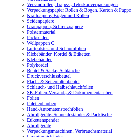
Versandrollen, Trapez-, Teleskopverpackungen
Verpackungspapier Rollen & Bogen, Karton & Pappe
Kraftpapiere, Bögen und Rollen
Seidenpapiere
Graupappen, Schrenzpapiere
Polstermaterial
Packseiden
Wellpappen C
Luftpolster- und Schaumfolien
Klebebänder, Kordel & Etiketten
Klebebänder
Polykordel
Beutel & Säcke, Schläuche
Druckverschlussbeutel
Flach- & Seitenfaltenbeutel
Schlauch- und Halbschlauchfolien
SK-Folien-Versand-, & Dokumententaschen
Folien
Palettenhauben
Hand-Automatenstrechfolien
Abrollgeräte, Schneideständer & Packtische
Etikettenspender
Abrollgeräte
Verpackungsmaschinen, Verbrauchsmaterial
Umreifungsbänder