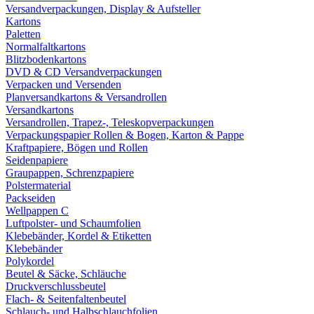
Versandverpackungen, Display & Aufsteller
Kartons
Paletten
Normalfaltkartons
Blitzbodenkartons
DVD & CD Versandverpackungen
Verpacken und Versenden
Planversandkartons & Versandrollen
Versandkartons
Versandrollen, Trapez-, Teleskopverpackungen
Verpackungspapier Rollen & Bogen, Karton & Pappe
Kraftpapiere, Bögen und Rollen
Seidenpapiere
Graupappen, Schrenzpapiere
Polstermaterial
Packseiden
Wellpappen C
Luftpolster- und Schaumfolien
Klebebänder, Kordel & Etiketten
Klebebänder
Polykordel
Beutel & Säcke, Schläuche
Druckverschlussbeutel
Flach- & Seitenfaltenbeutel
Schlauch- und Halbschlauchfolien