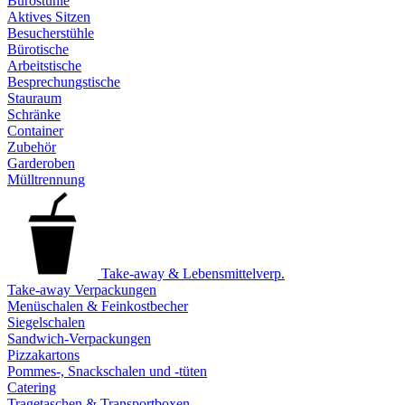
Bürostühle
Aktives Sitzen
Besucherstühle
Bürotische
Arbeitstische
Besprechungstische
Stauraum
Schränke
Container
Zubehör
Garderoben
Mülltrennung
Take-away & Lebensmittelverp.
Take-away Verpackungen
Menüschalen & Feinkostbecher
Siegelschalen
Sandwich-Verpackungen
Pizzakartons
Pommes-, Snackschalen und -tüten
Catering
Tragetaschen & Transportboxen