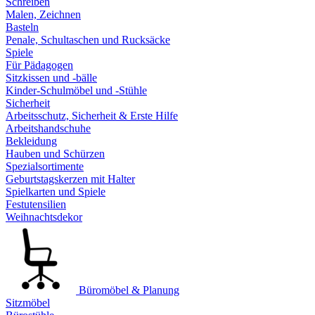
Schreiben
Malen, Zeichnen
Basteln
Penale, Schultaschen und Rucksäcke
Spiele
Für Pädagogen
Sitzkissen und -bälle
Kinder-Schulmöbel und -Stühle
Sicherheit
Arbeitsschutz, Sicherheit & Erste Hilfe
Arbeitshandschuhe
Bekleidung
Hauben und Schürzen
Spezialsortimente
Geburtstagskerzen mit Halter
Spielkarten und Spiele
Festutensilien
Weihnachtsdekor
Büromöbel & Planung
Sitzmöbel