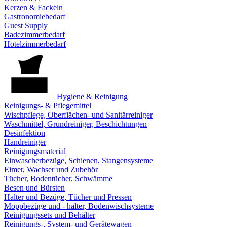
Kerzen & Fackeln
Gastronomiebedarf
Guest Supply
Badezimmerbedarf
Hotelzimmerbedarf
Hygiene & Reinigung
Reinigungs- & Pflegemittel
Wischpflege, Oberflächen- und Sanitärreiniger
Waschmittel, Grundreiniger, Beschichtungen
Desinfektion
Handreiniger
Reinigungsmaterial
Einwascherbezüge, Schienen, Stangensysteme
Eimer, Wachser und Zubehör
Tücher, Bodentücher, Schwämme
Besen und Bürsten
Halter und Bezüge, Tücher und Pressen
Moppbezüge und - halter, Bodenwischsysteme
Reinigungssets und Behälter
Reinigungs-, System- und Gerätewagen