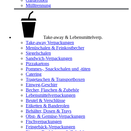
Garderoben
Mülltrennung
Take-away & Lebensmittelverp.
Take-away Verpackungen
Menüschalen & Feinkostbecher
Siegelschalen
Sandwich-Verpackungen
Pizzakartons
Pommes-, Snackschalen und -tüten
Catering
Tragetaschen & Transportboxen
Einweg-Geschirr
Becher, Flaschen & Zubehör
Lebensmittelverpackungen
Beutel & Verschlüsse
Etiketten & Banderolen
Behälter, Dosen & Trays
Obst- & Gemüse-Verpackungen
Fischverpackungen
Feingebäck-Verpackungen