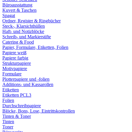
Büroausstattung
Kuvert & Taschen
Spagat
Ordner, Register & Ringbücher
Steck-, Klarsichthüllen
Haft- und Notizblöcke
Schreib- und Markierstifte
Catering & Food
Papier, Formulare, Etiketten, Folien
Papiere weiß
Papiere farbig
Strukturpapiere
Motivpapiere
Formulare
Plotterpapiere und -folien
Additions- und Kassarollen
Etiketten
Etiketten PCL3
Folien
Durchschreibpapiere
Blöcke, Bons, Lose, Eintrittskontrollen
Tinten & Toner
Tinten
Toner