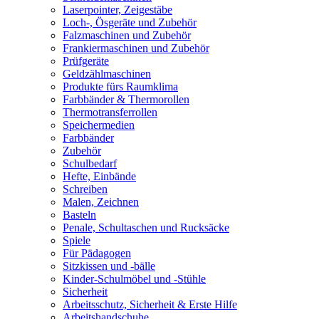
Laserpointer, Zeigestäbe
Loch-, Ösgeräte und Zubehör
Falzmaschinen und Zubehör
Frankiermaschinen und Zubehör
Prüfgeräte
Geldzählmaschinen
Produkte fürs Raumklima
Farbbänder & Thermorollen
Thermotransferrollen
Speichermedien
Farbbänder
Zubehör
Schulbedarf
Hefte, Einbände
Schreiben
Malen, Zeichnen
Basteln
Penale, Schultaschen und Rucksäcke
Spiele
Für Pädagogen
Sitzkissen und -bälle
Kinder-Schulmöbel und -Stühle
Sicherheit
Arbeitsschutz, Sicherheit & Erste Hilfe
Arbeitshandschuhe