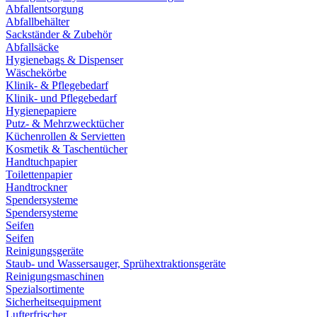
Abfallentsorgung
Abfallbehälter
Sackständer & Zubehör
Abfallsäcke
Hygienebags & Dispenser
Wäschekörbe
Klinik- & Pflegebedarf
Klinik- und Pflegebedarf
Hygienepapiere
Putz- & Mehrzwecktücher
Küchenrollen & Servietten
Kosmetik & Taschentücher
Handtuchpapier
Toilettenpapier
Handtrockner
Spendersysteme
Spendersysteme
Seifen
Seifen
Reinigungsgeräte
Staub- und Wassersauger, Sprühextraktionsgeräte
Reinigungsmaschinen
Spezialsortimente
Sicherheitsequipment
Lufterfrischer