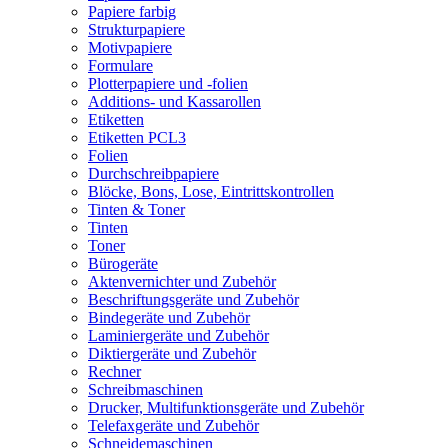
Papiere farbig
Strukturpapiere
Motivpapiere
Formulare
Plotterpapiere und -folien
Additions- und Kassarollen
Etiketten
Etiketten PCL3
Folien
Durchschreibpapiere
Blöcke, Bons, Lose, Eintrittskontrollen
Tinten & Toner
Tinten
Toner
Bürogeräte
Aktenvernichter und Zubehör
Beschriftungsgeräte und Zubehör
Bindegeräte und Zubehör
Laminiergeräte und Zubehör
Diktiergeräte und Zubehör
Rechner
Schreibmaschinen
Drucker, Multifunktionsgeräte und Zubehör
Telefaxgeräte und Zubehör
Schneidemaschinen