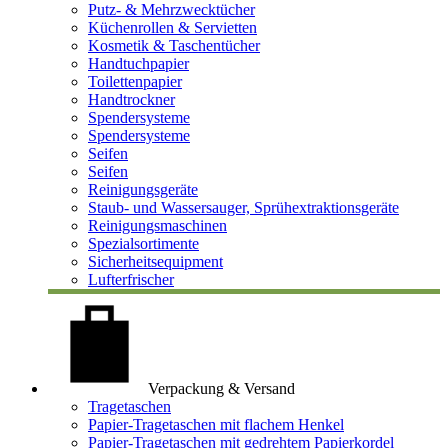
Putz- & Mehrzwecktücher
Küchenrollen & Servietten
Kosmetik & Taschentücher
Handtuchpapier
Toilettenpapier
Handtrockner
Spendersysteme
Spendersysteme
Seifen
Seifen
Reinigungsgeräte
Staub- und Wassersauger, Sprühextraktionsgeräte
Reinigungsmaschinen
Spezialsortimente
Sicherheitsequipment
Lufterfrischer
Verpackung & Versand
Tragetaschen
Papier-Tragetaschen mit flachem Henkel
Papier-Tragetaschen mit gedrehtem Papierkordel