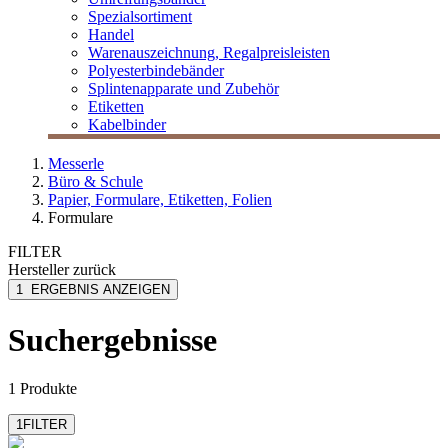
Spezialsortiment
Handel
Warenauszeichnung, Regalpreisleisten
Polyesterbindebänder
Splintenapparate und Zubehör
Etiketten
Kabelbinder
Messerle
Büro & Schule
Papier, Formulare, Etiketten, Folien
Formulare
FILTER
Hersteller
zurück
Sigel
1
ERGEBNIS ANZEIGEN
Suchergebnisse
1 Produkte
1
FILTER