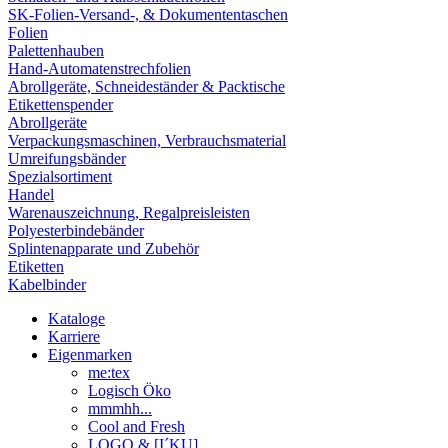
SK-Folien-Versand-, & Dokumententaschen
Folien
Palettenhauben
Hand-Automatenstrechfolien
Abrollgeräte, Schneideständer & Packtische
Etikettenspender
Abrollgeräte
Verpackungsmaschinen, Verbrauchsmaterial
Umreifungsbänder
Spezialsortiment
Handel
Warenauszeichnung, Regalpreisleisten
Polyesterbindebänder
Splintenapparate und Zubehör
Etiketten
Kabelbinder
Kataloge
Karriere
Eigenmarken
me:tex
Logisch Öko
mmmhh...
Cool and Fresh
LOGO & [I´KU]