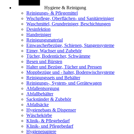
Hygiene & Reinigung
Reinigungs- & Pflegemittel
Wischpflege, Oberflächen- und Sanitärreiniger
Waschmittel, Grundreiniger, Beschichtungen
Desinfektion
Handreiniger
Reinigungsmaterial
Einwascherbezüge, Schienen, Stangensysteme
Eimer, Wachser und Zubehör
Tücher, Bodentücher, Schwämme
Besen und Bürsten
Halter und Bezüge, Tücher und Pressen
Moppbezüge und - halter, Bodenwischsysteme
Reinigungssets und Behälter
Reinigungs-, System- und Gerätewagen
Abfallentsorgung
Abfallbehälter
Sackständer & Zubehör
Abfallsäcke
Hygienebags & Dispenser
Wäschekörbe
Klinik- & Pflegebedarf
Klinik- und Pflegebedarf
Hygienepapiere