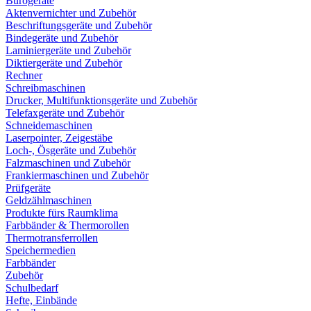
Bürogeräte
Aktenvernichter und Zubehör
Beschriftungsgeräte und Zubehör
Bindegeräte und Zubehör
Laminiergeräte und Zubehör
Diktiergeräte und Zubehör
Rechner
Schreibmaschinen
Drucker, Multifunktionsgeräte und Zubehör
Telefaxgeräte und Zubehör
Schneidemaschinen
Laserpointer, Zeigestäbe
Loch-, Ösgeräte und Zubehör
Falzmaschinen und Zubehör
Frankiermaschinen und Zubehör
Prüfgeräte
Geldzählmaschinen
Produkte fürs Raumklima
Farbbänder & Thermorollen
Thermotransferrollen
Speichermedien
Farbbänder
Zubehör
Schulbedarf
Hefte, Einbände