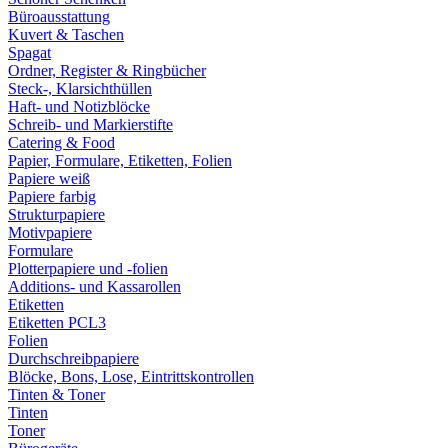
Büroausstattung
Kuvert & Taschen
Spagat
Ordner, Register & Ringbücher
Steck-, Klarsichthüllen
Haft- und Notizblöcke
Schreib- und Markierstifte
Catering & Food
Papier, Formulare, Etiketten, Folien
Papiere weiß
Papiere farbig
Strukturpapiere
Motivpapiere
Formulare
Plotterpapiere und -folien
Additions- und Kassarollen
Etiketten
Etiketten PCL3
Folien
Durchschreibpapiere
Blöcke, Bons, Lose, Eintrittskontrollen
Tinten & Toner
Tinten
Toner