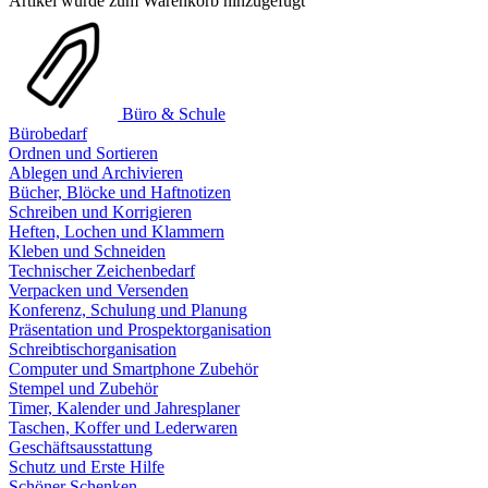
Artikel wurde zum Warenkorb hinzugefügt
Büro & Schule
Bürobedarf
Ordnen und Sortieren
Ablegen und Archivieren
Bücher, Blöcke und Haftnotizen
Schreiben und Korrigieren
Heften, Lochen und Klammern
Kleben und Schneiden
Technischer Zeichenbedarf
Verpacken und Versenden
Konferenz, Schulung und Planung
Präsentation und Prospektorganisation
Schreibtischorganisation
Computer und Smartphone Zubehör
Stempel und Zubehör
Timer, Kalender und Jahresplaner
Taschen, Koffer und Lederwaren
Geschäftsausstattung
Schutz und Erste Hilfe
Schöner Schenken