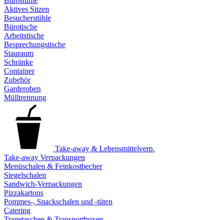
Bürostühle
Aktives Sitzen
Besucherstühle
Bürotische
Arbeitstische
Besprechungstische
Stauraum
Schränke
Container
Zubehör
Garderoben
Mülltrennung
Take-away & Lebensmittelverp.
Take-away Verpackungen
Menüschalen & Feinkostbecher
Siegelschalen
Sandwich-Verpackungen
Pizzakartons
Pommes-, Snackschalen und -tüten
Catering
Tragetaschen & Transportboxen