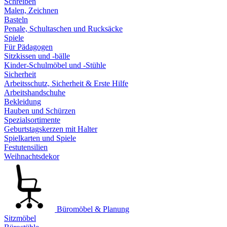
Schreiben
Malen, Zeichnen
Basteln
Penale, Schultaschen und Rucksäcke
Spiele
Für Pädagogen
Sitzkissen und -bälle
Kinder-Schulmöbel und -Stühle
Sicherheit
Arbeitsschutz, Sicherheit & Erste Hilfe
Arbeitshandschuhe
Bekleidung
Hauben und Schürzen
Spezialsortimente
Geburtstagskerzen mit Halter
Spielkarten und Spiele
Festutensilien
Weihnachtsdekor
Büromöbel & Planung
Sitzmöbel