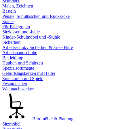
Schreiben
Malen, Zeichnen
Basteln
Penale, Schultaschen und Rucksäcke
Spiele
Für Pädagogen
Sitzkissen und -bälle
Kinder-Schulmöbel und -Stühle
Sicherheit
Arbeitsschutz, Sicherheit & Erste Hilfe
Arbeitshandschuhe
Bekleidung
Hauben und Schürzen
Spezialsortimente
Geburtstagskerzen mit Halter
Spielkarten und Spiele
Festutensilien
Weihnachtsdekor
Büromöbel & Planung
Sitzmöbel