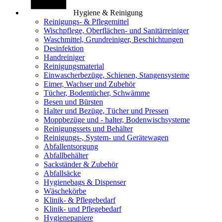
Hygiene & Reinigung
Reinigungs- & Pflegemittel
Wischpflege, Oberflächen- und Sanitärreiniger
Waschmittel, Grundreiniger, Beschichtungen
Desinfektion
Handreiniger
Reinigungsmaterial
Einwascherbezüge, Schienen, Stangensysteme
Eimer, Wachser und Zubehör
Tücher, Bodentücher, Schwämme
Besen und Bürsten
Halter und Bezüge, Tücher und Pressen
Moppbezüge und - halter, Bodenwischsysteme
Reinigungssets und Behälter
Reinigungs-, System- und Gerätewagen
Abfallentsorgung
Abfallbehälter
Sackständer & Zubehör
Abfallsäcke
Hygienebags & Dispenser
Wäschekörbe
Klinik- & Pflegebedarf
Klinik- und Pflegebedarf
Hygienepapiere