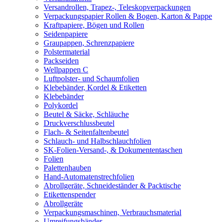
Versandrollen, Trapez-, Teleskopverpackungen
Verpackungspapier Rollen & Bogen, Karton & Pappe
Kraftpapiere, Bögen und Rollen
Seidenpapiere
Graupappen, Schrenzpapiere
Polstermaterial
Packseiden
Wellpappen C
Luftpolster- und Schaumfolien
Klebebänder, Kordel & Etiketten
Klebebänder
Polykordel
Beutel & Säcke, Schläuche
Druckverschlussbeutel
Flach- & Seitenfaltenbeutel
Schlauch- und Halbschlauchfolien
SK-Folien-Versand-, & Dokumententaschen
Folien
Palettenhauben
Hand-Automatenstrechfolien
Abrollgeräte, Schneideständer & Packtische
Etikettenspender
Abrollgeräte
Verpackungsmaschinen, Verbrauchsmaterial
Umreifungsbänder