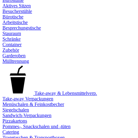
Bürostühle
Aktives Sitzen
Besucherstühle
Bürotische
Arbeitstische
Besprechungstische
Stauraum
Schränke
Container
Zubehör
Garderoben
Mülltrennung
Take-away & Lebensmittelverp.
Take-away Verpackungen
Menüschalen & Feinkostbecher
Siegelschalen
Sandwich-Verpackungen
Pizzakartons
Pommes-, Snackschalen und -tüten
Catering
Tragetaschen & Transportboxen