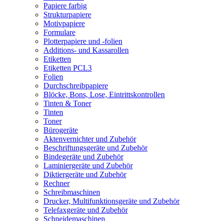
Papiere farbig
Strukturpapiere
Motivpapiere
Formulare
Plotterpapiere und -folien
Additions- und Kassarollen
Etiketten
Etiketten PCL3
Folien
Durchschreibpapiere
Blöcke, Bons, Lose, Eintrittskontrollen
Tinten & Toner
Tinten
Toner
Bürogeräte
Aktenvernichter und Zubehör
Beschriftungsgeräte und Zubehör
Bindegeräte und Zubehör
Laminiergeräte und Zubehör
Diktiergeräte und Zubehör
Rechner
Schreibmaschinen
Drucker, Multifunktionsgeräte und Zubehör
Telefaxgeräte und Zubehör
Schneidemaschinen