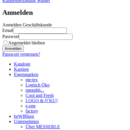
Kundenbefragung Widget
Anmelden
Anmelden Geschäftskunde
Email
Passwort
Angemeldet bleiben
Anmelden
Passwort vergessen?
Kataloge
Karriere
Eigenmarken
me:tex
Logisch Öko
mmmhh...
Cool and Fresh
LOGO & [I´KU]
e-one
factory
beWIRken
Unternehmen
Über MESSERLE