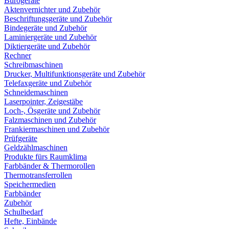
Bürogeräte
Aktenvernichter und Zubehör
Beschriftungsgeräte und Zubehör
Bindegeräte und Zubehör
Laminiergeräte und Zubehör
Diktiergeräte und Zubehör
Rechner
Schreibmaschinen
Drucker, Multifunktionsgeräte und Zubehör
Telefaxgeräte und Zubehör
Schneidemaschinen
Laserpointer, Zeigestäbe
Loch-, Ösgeräte und Zubehör
Falzmaschinen und Zubehör
Frankiermaschinen und Zubehör
Prüfgeräte
Geldzählmaschinen
Produkte fürs Raumklima
Farbbänder & Thermorollen
Thermotransferrollen
Speichermedien
Farbbänder
Zubehör
Schulbedarf
Hefte, Einbände