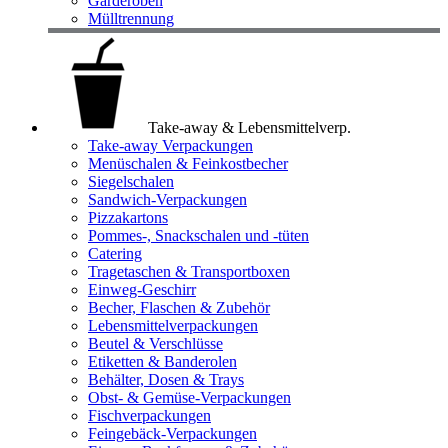
Garderoben
Mülltrennung
Take-away & Lebensmittelverp.
Take-away Verpackungen
Menüschalen & Feinkostbecher
Siegelschalen
Sandwich-Verpackungen
Pizzakartons
Pommes-, Snackschalen und -tüten
Catering
Tragetaschen & Transportboxen
Einweg-Geschirr
Becher, Flaschen & Zubehör
Lebensmittelverpackungen
Beutel & Verschlüsse
Etiketten & Banderolen
Behälter, Dosen & Trays
Obst- & Gemüse-Verpackungen
Fischverpackungen
Feingebäck-Verpackungen