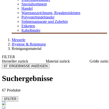
Spezialsortiment
Handel
Warenauszeichnung, Regalpreisleisten
Polyesterbindebänder
Splintenapparate und Zubehör
Etiketten
Kabelbinder
Messerle
Hygiene & Reinigung
Reinigungsmaterial
FILTER
Hersteller
zurück
Material
zurück
Größe
zurüc
haug bürsten
Kunststoff
Ø 508 
67
ERGEBNISSE ANZEIGEN
Lehmann
Mikrofaser
Ø 432 
M Tex
Metall
Ø 406 
Suchergebnisse
mehr anzeig
Meiko
Polyester
MESSERLE
Vlies
mehr anzeigen
mehr anzeigen
67 Produkte
1
FILTER