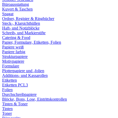
Büroausstattung
Kuvert & Taschen
Spagat
Ordner, Register & Ringbücher
Steck-, Klarsichthüllen
Haft- und Notizblöcke
Schreib- und Markierstifte
Catering & Food
Papier, Formulare, Etiketten, Folien
Papiere weiß
Papiere farbig
Strukturpapiere
Motivpapiere
Formulare
Plotterpapiere und -folien
Additions- und Kassarollen
Etiketten
Etiketten PCL3
Folien
Durchschreibpapiere
Blöcke, Bons, Lose, Eintrittskontrollen
Tinten & Toner
Tinten
Toner