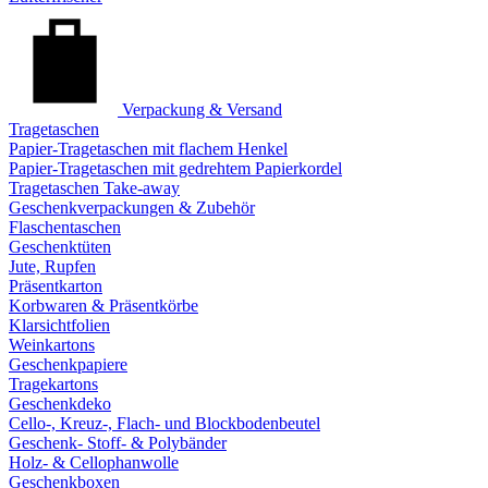
Verpackung & Versand
Tragetaschen
Papier-Tragetaschen mit flachem Henkel
Papier-Tragetaschen mit gedrehtem Papierkordel
Tragetaschen Take-away
Geschenkverpackungen & Zubehör
Flaschentaschen
Geschenktüten
Jute, Rupfen
Präsentkarton
Korbwaren & Präsentkörbe
Klarsichtfolien
Weinkartons
Geschenkpapiere
Tragekartons
Geschenkdeko
Cello-, Kreuz-, Flach- und Blockbodenbeutel
Geschenk- Stoff- & Polybänder
Holz- & Cellophanwolle
Geschenkboxen