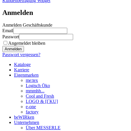
Kundenbefragung Widget
Anmelden
Anmelden Geschäftskunde
Email
Passwort
Angemeldet bleiben
Anmelden
Passwort vergessen?
Kataloge
Karriere
Eigenmarken
me:tex
Logisch Öko
mmmhh...
Cool and Fresh
LOGO & [I´KU]
e-one
factory
beWIRken
Unternehmen
Über MESSERLE