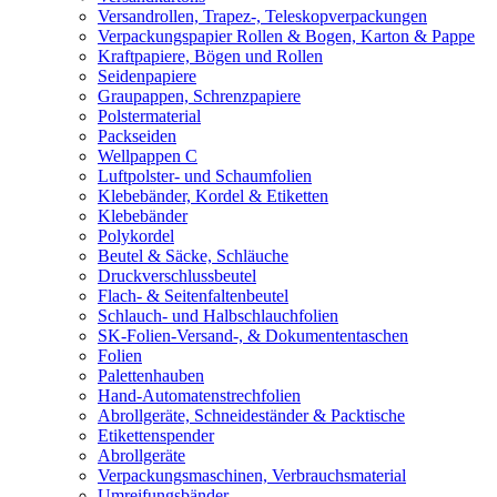
Versandrollen, Trapez-, Teleskopverpackungen
Verpackungspapier Rollen & Bogen, Karton & Pappe
Kraftpapiere, Bögen und Rollen
Seidenpapiere
Graupappen, Schrenzpapiere
Polstermaterial
Packseiden
Wellpappen C
Luftpolster- und Schaumfolien
Klebebänder, Kordel & Etiketten
Klebebänder
Polykordel
Beutel & Säcke, Schläuche
Druckverschlussbeutel
Flach- & Seitenfaltenbeutel
Schlauch- und Halbschlauchfolien
SK-Folien-Versand-, & Dokumententaschen
Folien
Palettenhauben
Hand-Automatenstrechfolien
Abrollgeräte, Schneideständer & Packtische
Etikettenspender
Abrollgeräte
Verpackungsmaschinen, Verbrauchsmaterial
Umreifungsbänder