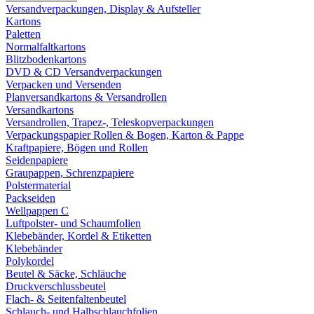
Versandverpackungen, Display & Aufsteller
Kartons
Paletten
Normalfaltkartons
Blitzbodenkartons
DVD & CD Versandverpackungen
Verpacken und Versenden
Planversandkartons & Versandrollen
Versandkartons
Versandrollen, Trapez-, Teleskopverpackungen
Verpackungspapier Rollen & Bogen, Karton & Pappe
Kraftpapiere, Bögen und Rollen
Seidenpapiere
Graupappen, Schrenzpapiere
Polstermaterial
Packseiden
Wellpappen C
Luftpolster- und Schaumfolien
Klebebänder, Kordel & Etiketten
Klebebänder
Polykordel
Beutel & Säcke, Schläuche
Druckverschlussbeutel
Flach- & Seitenfaltenbeutel
Schlauch- und Halbschlauchfolien