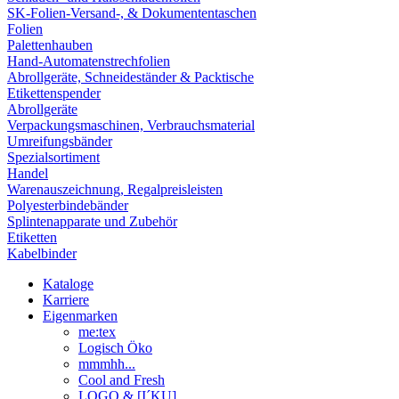
SK-Folien-Versand-, & Dokumententaschen
Folien
Palettenhauben
Hand-Automatenstrechfolien
Abrollgeräte, Schneideständer & Packtische
Etikettenspender
Abrollgeräte
Verpackungsmaschinen, Verbrauchsmaterial
Umreifungsbänder
Spezialsortiment
Handel
Warenauszeichnung, Regalpreisleisten
Polyesterbindebänder
Splintenapparate und Zubehör
Etiketten
Kabelbinder
Kataloge
Karriere
Eigenmarken
me:tex
Logisch Öko
mmmhh...
Cool and Fresh
LOGO & [I´KU]