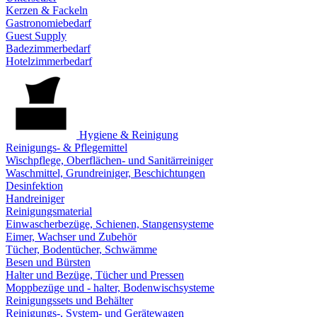
Kerzen & Fackeln
Gastronomiebedarf
Guest Supply
Badezimmerbedarf
Hotelzimmerbedarf
Hygiene & Reinigung
Reinigungs- & Pflegemittel
Wischpflege, Oberflächen- und Sanitärreiniger
Waschmittel, Grundreiniger, Beschichtungen
Desinfektion
Handreiniger
Reinigungsmaterial
Einwascherbezüge, Schienen, Stangensysteme
Eimer, Wachser und Zubehör
Tücher, Bodentücher, Schwämme
Besen und Bürsten
Halter und Bezüge, Tücher und Pressen
Moppbezüge und - halter, Bodenwischsysteme
Reinigungssets und Behälter
Reinigungs-, System- und Gerätewagen