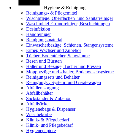
Hygiene & Reinigung
Reinigungs- & Pflegemittel
Wischpflege, Oberflächen- und Sanitärreiniger
Waschmittel, Grundreiniger, Beschichtungen
Desinfektion
Handreiniger
Reinigungsmaterial
Einwascherbezüge, Schienen, Stangensysteme
Eimer, Wachser und Zubehör
Tücher, Bodentücher, Schwämme
Besen und Bürsten
Halter und Bezüge, Tücher und Pressen
Moppbezüge und - halter, Bodenwischsysteme
Reinigungssets und Behälter
Reinigungs-, System- und Gerätewagen
Abfallentsorgung
Abfallbehälter
Sackständer & Zubehör
Abfallsäcke
Hygienebags & Dispenser
Wäschekörbe
Klinik- & Pflegebedarf
Klinik- und Pflegebedarf
Hygienepapiere