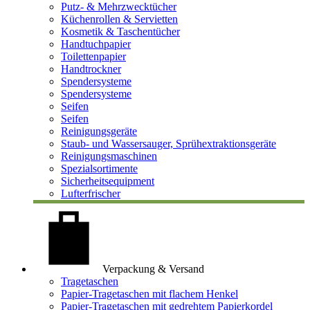
Putz- & Mehrzwecktücher
Küchenrollen & Servietten
Kosmetik & Taschentücher
Handtuchpapier
Toilettenpapier
Handtrockner
Spendersysteme
Spendersysteme
Seifen
Seifen
Reinigungsgeräte
Staub- und Wassersauger, Sprühextraktionsgeräte
Reinigungsmaschinen
Spezialsortimente
Sicherheitsequipment
Lufterfrischer
Verpackung & Versand
Tragetaschen
Papier-Tragetaschen mit flachem Henkel
Papier-Tragetaschen mit gedrehtem Papierkordel