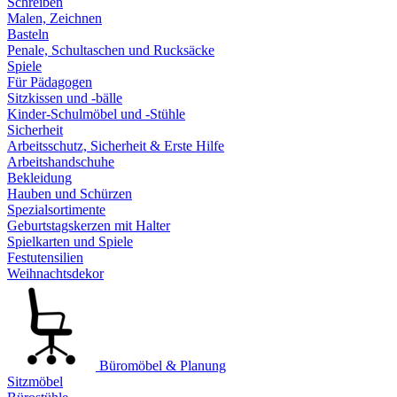
Schreiben
Malen, Zeichnen
Basteln
Penale, Schultaschen und Rucksäcke
Spiele
Für Pädagogen
Sitzkissen und -bälle
Kinder-Schulmöbel und -Stühle
Sicherheit
Arbeitsschutz, Sicherheit & Erste Hilfe
Arbeitshandschuhe
Bekleidung
Hauben und Schürzen
Spezialsortimente
Geburtstagskerzen mit Halter
Spielkarten und Spiele
Festutensilien
Weihnachtsdekor
Büromöbel & Planung
Sitzmöbel