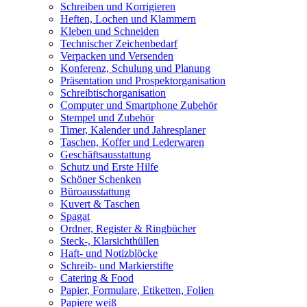
Schreiben und Korrigieren
Heften, Lochen und Klammern
Kleben und Schneiden
Technischer Zeichenbedarf
Verpacken und Versenden
Konferenz, Schulung und Planung
Präsentation und Prospektorganisation
Schreibtischorganisation
Computer und Smartphone Zubehör
Stempel und Zubehör
Timer, Kalender und Jahresplaner
Taschen, Koffer und Lederwaren
Geschäftsausstattung
Schutz und Erste Hilfe
Schöner Schenken
Büroausstattung
Kuvert & Taschen
Spagat
Ordner, Register & Ringbücher
Steck-, Klarsichthüllen
Haft- und Notizblöcke
Schreib- und Markierstifte
Catering & Food
Papier, Formulare, Etiketten, Folien
Papiere weiß