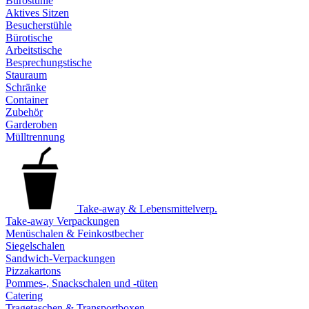
Bürostühle
Aktives Sitzen
Besucherstühle
Bürotische
Arbeitstische
Besprechungstische
Stauraum
Schränke
Container
Zubehör
Garderoben
Mülltrennung
Take-away & Lebensmittelverp.
Take-away Verpackungen
Menüschalen & Feinkostbecher
Siegelschalen
Sandwich-Verpackungen
Pizzakartons
Pommes-, Snackschalen und -tüten
Catering
Tragetaschen & Transportboxen