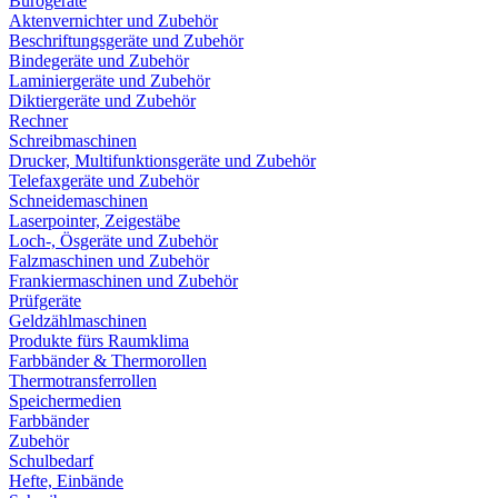
Bürogeräte
Aktenvernichter und Zubehör
Beschriftungsgeräte und Zubehör
Bindegeräte und Zubehör
Laminiergeräte und Zubehör
Diktiergeräte und Zubehör
Rechner
Schreibmaschinen
Drucker, Multifunktionsgeräte und Zubehör
Telefaxgeräte und Zubehör
Schneidemaschinen
Laserpointer, Zeigestäbe
Loch-, Ösgeräte und Zubehör
Falzmaschinen und Zubehör
Frankiermaschinen und Zubehör
Prüfgeräte
Geldzählmaschinen
Produkte fürs Raumklima
Farbbänder & Thermorollen
Thermotransferrollen
Speichermedien
Farbbänder
Zubehör
Schulbedarf
Hefte, Einbände