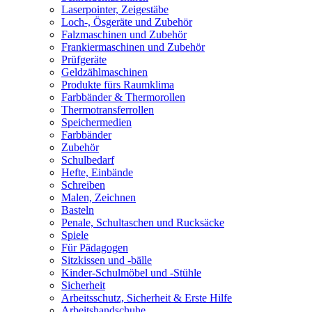
Laserpointer, Zeigestäbe
Loch-, Ösgeräte und Zubehör
Falzmaschinen und Zubehör
Frankiermaschinen und Zubehör
Prüfgeräte
Geldzählmaschinen
Produkte fürs Raumklima
Farbbänder & Thermorollen
Thermotransferrollen
Speichermedien
Farbbänder
Zubehör
Schulbedarf
Hefte, Einbände
Schreiben
Malen, Zeichnen
Basteln
Penale, Schultaschen und Rucksäcke
Spiele
Für Pädagogen
Sitzkissen und -bälle
Kinder-Schulmöbel und -Stühle
Sicherheit
Arbeitsschutz, Sicherheit & Erste Hilfe
Arbeitshandschuhe