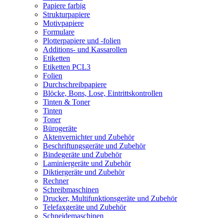
Papiere farbig
Strukturpapiere
Motivpapiere
Formulare
Plotterpapiere und -folien
Additions- und Kassarollen
Etiketten
Etiketten PCL3
Folien
Durchschreibpapiere
Blöcke, Bons, Lose, Eintrittskontrollen
Tinten & Toner
Tinten
Toner
Bürogeräte
Aktenvernichter und Zubehör
Beschriftungsgeräte und Zubehör
Bindegeräte und Zubehör
Laminiergeräte und Zubehör
Diktiergeräte und Zubehör
Rechner
Schreibmaschinen
Drucker, Multifunktionsgeräte und Zubehör
Telefaxgeräte und Zubehör
Schneidemaschinen