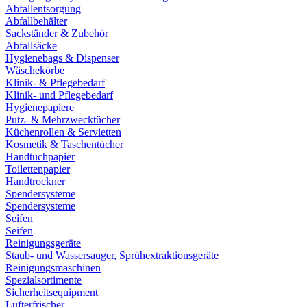
Abfallentsorgung
Abfallbehälter
Sackständer & Zubehör
Abfallsäcke
Hygienebags & Dispenser
Wäschekörbe
Klinik- & Pflegebedarf
Klinik- und Pflegebedarf
Hygienepapiere
Putz- & Mehrzwecktücher
Küchenrollen & Servietten
Kosmetik & Taschentücher
Handtuchpapier
Toilettenpapier
Handtrockner
Spendersysteme
Spendersysteme
Seifen
Seifen
Reinigungsgeräte
Staub- und Wassersauger, Sprühextraktionsgeräte
Reinigungsmaschinen
Spezialsortimente
Sicherheitsequipment
Lufterfrischer