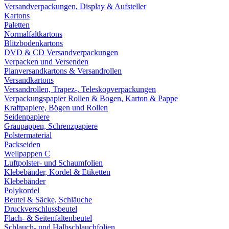
Versandverpackungen, Display & Aufsteller
Kartons
Paletten
Normalfaltkartons
Blitzbodenkartons
DVD & CD Versandverpackungen
Verpacken und Versenden
Planversandkartons & Versandrollen
Versandkartons
Versandrollen, Trapez-, Teleskopverpackungen
Verpackungspapier Rollen & Bogen, Karton & Pappe
Kraftpapiere, Bögen und Rollen
Seidenpapiere
Graupappen, Schrenzpapiere
Polstermaterial
Packseiden
Wellpappen C
Luftpolster- und Schaumfolien
Klebebänder, Kordel & Etiketten
Klebebänder
Polykordel
Beutel & Säcke, Schläuche
Druckverschlussbeutel
Flach- & Seitenfaltenbeutel
Schlauch- und Halbschlauchfolien