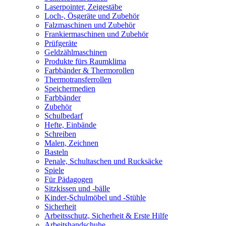
Laserpointer, Zeigestäbe
Loch-, Ösgeräte und Zubehör
Falzmaschinen und Zubehör
Frankiermaschinen und Zubehör
Prüfgeräte
Geldzählmaschinen
Produkte fürs Raumklima
Farbbänder & Thermorollen
Thermotransferrollen
Speichermedien
Farbbänder
Zubehör
Schulbedarf
Hefte, Einbände
Schreiben
Malen, Zeichnen
Basteln
Penale, Schultaschen und Rucksäcke
Spiele
Für Pädagogen
Sitzkissen und -bälle
Kinder-Schulmöbel und -Stühle
Sicherheit
Arbeitsschutz, Sicherheit & Erste Hilfe
Arbeitshandschuhe