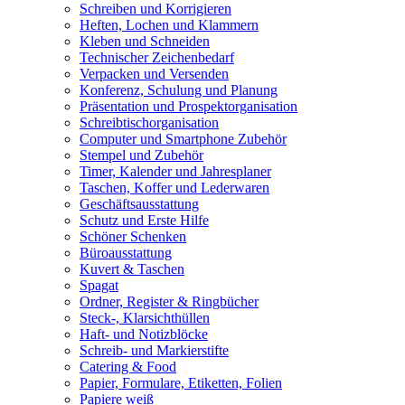
Schreiben und Korrigieren
Heften, Lochen und Klammern
Kleben und Schneiden
Technischer Zeichenbedarf
Verpacken und Versenden
Konferenz, Schulung und Planung
Präsentation und Prospektorganisation
Schreibtischorganisation
Computer und Smartphone Zubehör
Stempel und Zubehör
Timer, Kalender und Jahresplaner
Taschen, Koffer und Lederwaren
Geschäftsausstattung
Schutz und Erste Hilfe
Schöner Schenken
Büroausstattung
Kuvert & Taschen
Spagat
Ordner, Register & Ringbücher
Steck-, Klarsichthüllen
Haft- und Notizblöcke
Schreib- und Markierstifte
Catering & Food
Papier, Formulare, Etiketten, Folien
Papiere weiß