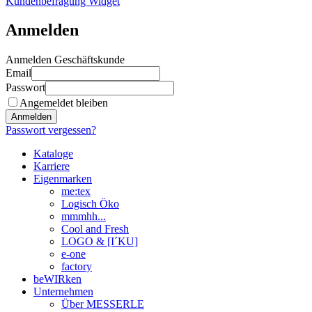
Kundenbefragung Widget
Anmelden
Anmelden Geschäftskunde
Email
Passwort
Angemeldet bleiben
Anmelden
Passwort vergessen?
Kataloge
Karriere
Eigenmarken
me:tex
Logisch Öko
mmmhh...
Cool and Fresh
LOGO & [I´KU]
e-one
factory
beWIRken
Unternehmen
Über MESSERLE