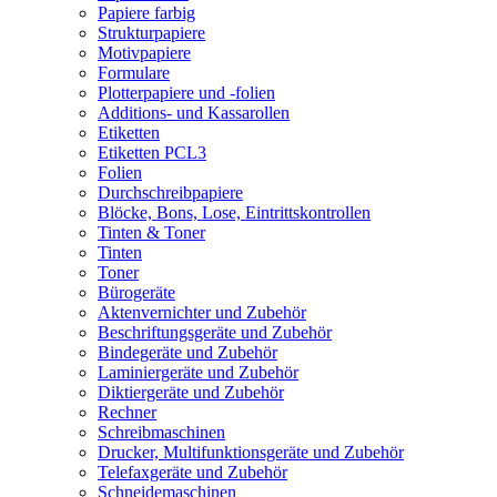
Papiere farbig
Strukturpapiere
Motivpapiere
Formulare
Plotterpapiere und -folien
Additions- und Kassarollen
Etiketten
Etiketten PCL3
Folien
Durchschreibpapiere
Blöcke, Bons, Lose, Eintrittskontrollen
Tinten & Toner
Tinten
Toner
Bürogeräte
Aktenvernichter und Zubehör
Beschriftungsgeräte und Zubehör
Bindegeräte und Zubehör
Laminiergeräte und Zubehör
Diktiergeräte und Zubehör
Rechner
Schreibmaschinen
Drucker, Multifunktionsgeräte und Zubehör
Telefaxgeräte und Zubehör
Schneidemaschinen