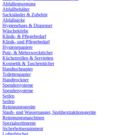
Abfallentsorgung
Abfallbehälter
Sackständer & Zubehör
Abfallsäcke
Hygienebags & Dispenser
Wäschekörbe
Klinik- & Pflegebedarf
Klinik- und Pflegebedarf
Hygienepapiere
Putz- & Mehrzwecktücher
Küchenrollen & Servietten
Kosmetik & Taschentücher
Handtuchpapier
Toilettenpapier
Handtrockner
Spendersysteme
Spendersysteme
Seifen
Seifen
Reinigungsgeräte
Staub- und Wassersauger, Sprühextraktionsgeräte
Reinigungsmaschinen
Spezialsortimente
Sicherheitsequipment
Lufterfrischer