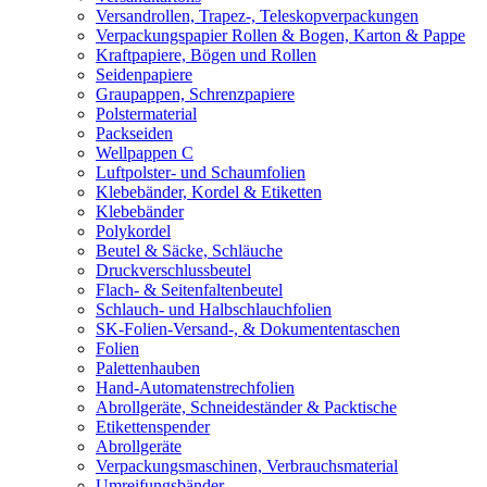
Versandrollen, Trapez-, Teleskopverpackungen
Verpackungspapier Rollen & Bogen, Karton & Pappe
Kraftpapiere, Bögen und Rollen
Seidenpapiere
Graupappen, Schrenzpapiere
Polstermaterial
Packseiden
Wellpappen C
Luftpolster- und Schaumfolien
Klebebänder, Kordel & Etiketten
Klebebänder
Polykordel
Beutel & Säcke, Schläuche
Druckverschlussbeutel
Flach- & Seitenfaltenbeutel
Schlauch- und Halbschlauchfolien
SK-Folien-Versand-, & Dokumententaschen
Folien
Palettenhauben
Hand-Automatenstrechfolien
Abrollgeräte, Schneideständer & Packtische
Etikettenspender
Abrollgeräte
Verpackungsmaschinen, Verbrauchsmaterial
Umreifungsbänder