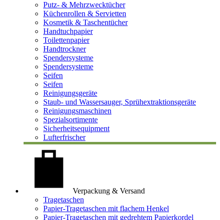
Putz- & Mehrzwecktücher
Küchenrollen & Servietten
Kosmetik & Taschentücher
Handtuchpapier
Toilettenpapier
Handtrockner
Spendersysteme
Spendersysteme
Seifen
Seifen
Reinigungsgeräte
Staub- und Wassersauger, Sprühextraktionsgeräte
Reinigungsmaschinen
Spezialsortimente
Sicherheitsequipment
Lufterfrischer
Verpackung & Versand
Tragetaschen
Papier-Tragetaschen mit flachem Henkel
Papier-Tragetaschen mit gedrehtem Papierkordel