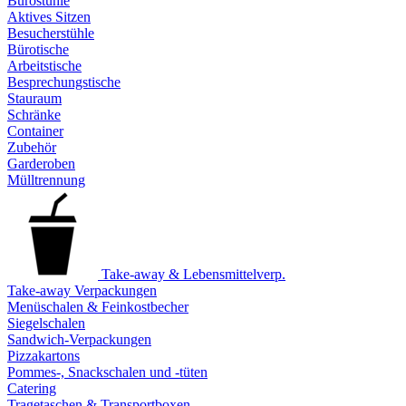
Bürostühle
Aktives Sitzen
Besucherstühle
Bürotische
Arbeitstische
Besprechungstische
Stauraum
Schränke
Container
Zubehör
Garderoben
Mülltrennung
Take-away & Lebensmittelverp.
Take-away Verpackungen
Menüschalen & Feinkostbecher
Siegelschalen
Sandwich-Verpackungen
Pizzakartons
Pommes-, Snackschalen und -tüten
Catering
Tragetaschen & Transportboxen