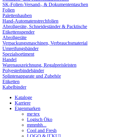
SK-Folien-Versand-, & Dokumententaschen
Folien
Palettenhauben
Hand-Automatenstrechfolien
Abrollgeräte, Schneideständer & Packtische
Etikettenspender
Abrollgeräte
Verpackungsmaschinen, Verbrauchsmaterial
Umreifungsbänder
Spezialsortiment
Handel
Warenauszeichnung, Regalpreisleisten
Polyesterbindebänder
Splintenapparate und Zubehör
Etiketten
Kabelbinder
Kataloge
Karriere
Eigenmarken
me:tex
Logisch Öko
mmmhh...
Cool and Fresh
LOGO & [I´KU]