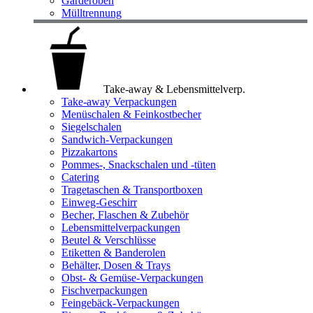
Garderoben
Mülltrennung
Take-away & Lebensmittelverp.
Take-away Verpackungen
Menüschalen & Feinkostbecher
Siegelschalen
Sandwich-Verpackungen
Pizzakartons
Pommes-, Snackschalen und -tüten
Catering
Tragetaschen & Transportboxen
Einweg-Geschirr
Becher, Flaschen & Zubehör
Lebensmittelverpackungen
Beutel & Verschlüsse
Etiketten & Banderolen
Behälter, Dosen & Trays
Obst- & Gemüse-Verpackungen
Fischverpackungen
Feingebäck-Verpackungen