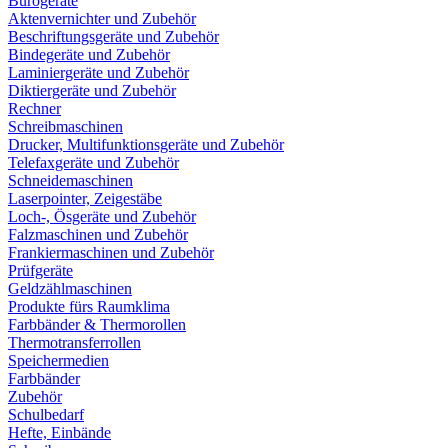
Bürogeräte
Aktenvernichter und Zubehör
Beschriftungsgeräte und Zubehör
Bindegeräte und Zubehör
Laminiergeräte und Zubehör
Diktiergeräte und Zubehör
Rechner
Schreibmaschinen
Drucker, Multifunktionsgeräte und Zubehör
Telefaxgeräte und Zubehör
Schneidemaschinen
Laserpointer, Zeigestäbe
Loch-, Ösgeräte und Zubehör
Falzmaschinen und Zubehör
Frankiermaschinen und Zubehör
Prüfgeräte
Geldzählmaschinen
Produkte fürs Raumklima
Farbbänder & Thermorollen
Thermotransferrollen
Speichermedien
Farbbänder
Zubehör
Schulbedarf
Hefte, Einbände