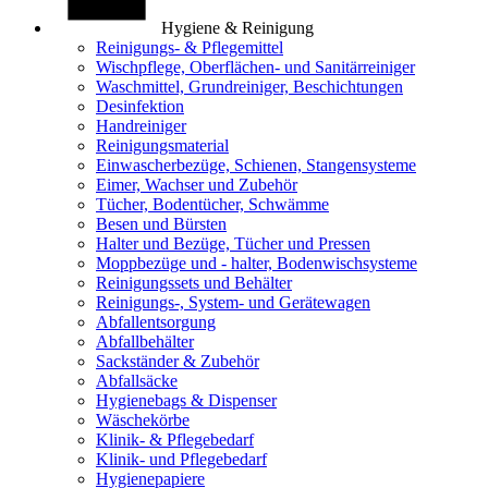
Hygiene & Reinigung
Reinigungs- & Pflegemittel
Wischpflege, Oberflächen- und Sanitärreiniger
Waschmittel, Grundreiniger, Beschichtungen
Desinfektion
Handreiniger
Reinigungsmaterial
Einwascherbezüge, Schienen, Stangensysteme
Eimer, Wachser und Zubehör
Tücher, Bodentücher, Schwämme
Besen und Bürsten
Halter und Bezüge, Tücher und Pressen
Moppbezüge und - halter, Bodenwischsysteme
Reinigungssets und Behälter
Reinigungs-, System- und Gerätewagen
Abfallentsorgung
Abfallbehälter
Sackständer & Zubehör
Abfallsäcke
Hygienebags & Dispenser
Wäschekörbe
Klinik- & Pflegebedarf
Klinik- und Pflegebedarf
Hygienepapiere