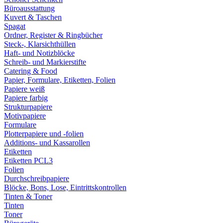
Büroausstattung
Kuvert & Taschen
Spagat
Ordner, Register & Ringbücher
Steck-, Klarsichthüllen
Haft- und Notizblöcke
Schreib- und Markierstifte
Catering & Food
Papier, Formulare, Etiketten, Folien
Papiere weiß
Papiere farbig
Strukturpapiere
Motivpapiere
Formulare
Plotterpapiere und -folien
Additions- und Kassarollen
Etiketten
Etiketten PCL3
Folien
Durchschreibpapiere
Blöcke, Bons, Lose, Eintrittskontrollen
Tinten & Toner
Tinten
Toner