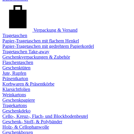
Verpackung & Versand
Tragetaschen
Papier-Tragetaschen mit flachem Henkel
Papier-Tragetaschen mit gedrehtem Papierkordel
Tragetaschen Take-away
Geschenkverpackungen & Zubehör
Flaschentaschen
Geschenktüten
Jute, Rupfen
Präsentkarton
Korbwaren & Präsentkörbe
Klarsichtfolien
Weinkartons
Geschenkpapiere
Tragekartons
Geschenkdeko
Cello-, Kreuz-, Flach- und Blockbodenbeutel
Geschenk- Stoff- & Polybänder
Holz- & Cellophanwolle
Geschenkboxen