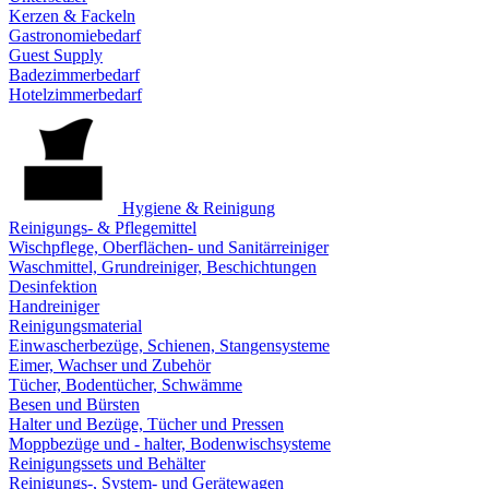
Kerzen & Fackeln
Gastronomiebedarf
Guest Supply
Badezimmerbedarf
Hotelzimmerbedarf
Hygiene & Reinigung
Reinigungs- & Pflegemittel
Wischpflege, Oberflächen- und Sanitärreiniger
Waschmittel, Grundreiniger, Beschichtungen
Desinfektion
Handreiniger
Reinigungsmaterial
Einwascherbezüge, Schienen, Stangensysteme
Eimer, Wachser und Zubehör
Tücher, Bodentücher, Schwämme
Besen und Bürsten
Halter und Bezüge, Tücher und Pressen
Moppbezüge und - halter, Bodenwischsysteme
Reinigungssets und Behälter
Reinigungs-, System- und Gerätewagen