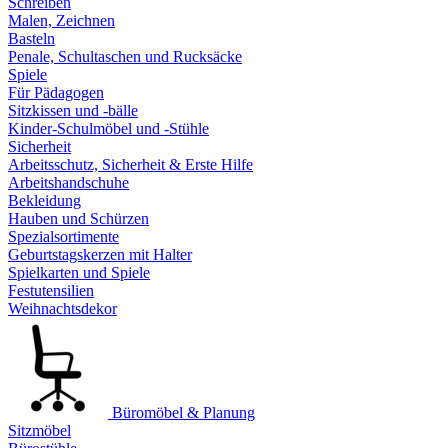
Schreiben
Malen, Zeichnen
Basteln
Penale, Schultaschen und Rucksäcke
Spiele
Für Pädagogen
Sitzkissen und -bälle
Kinder-Schulmöbel und -Stühle
Sicherheit
Arbeitsschutz, Sicherheit & Erste Hilfe
Arbeitshandschuhe
Bekleidung
Hauben und Schürzen
Spezialsortimente
Geburtstagskerzen mit Halter
Spielkarten und Spiele
Festutensilien
Weihnachtsdekor
Büromöbel & Planung
Sitzmöbel