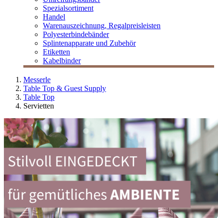
Spezialsortiment
Handel
Warenauszeichnung, Regalpreisleisten
Polyesterbindebänder
Splintenapparate und Zubehör
Etiketten
Kabelbinder
Messerle
Table Top & Guest Supply
Table Top
Servietten