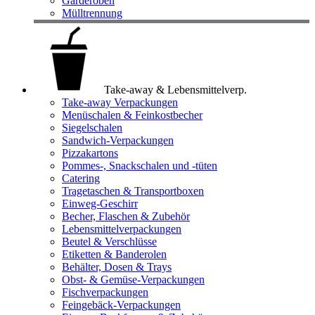
Garderoben
Mülltrennung
Take-away & Lebensmittelverp.
Take-away Verpackungen
Menüschalen & Feinkostbecher
Siegelschalen
Sandwich-Verpackungen
Pizzakartons
Pommes-, Snackschalen und -tüten
Catering
Tragetaschen & Transportboxen
Einweg-Geschirr
Becher, Flaschen & Zubehör
Lebensmittelverpackungen
Beutel & Verschlüsse
Etiketten & Banderolen
Behälter, Dosen & Trays
Obst- & Gemüse-Verpackungen
Fischverpackungen
Feingebäck-Verpackungen