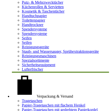
Putz- & Mehrzwecktücher
Küchenrollen & Servietten
Kosmetik & Taschentücher
Handtuchpapier
Toilettenpapier
Handtrockner
Spendersysteme
Spendersysteme
Seifen
Seifen
Reinigungsgeräte
Staub- und Wassersauger, Sprühextraktionsgeräte
Reinigungsmaschinen
Spezialsortimente
Sicherheitsequipment
Lufterfrischer
Verpackung & Versand
Tragetaschen
Papier-Tragetaschen mit flachem Henkel
Papier-Tragetaschen mit gedrehtem Papierkordel