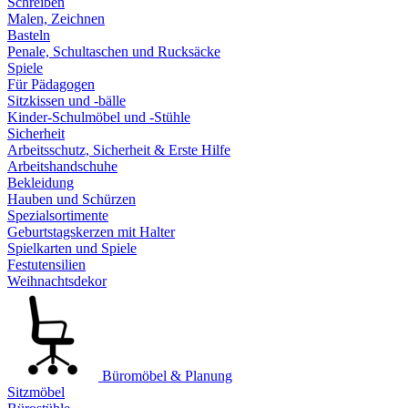
Schreiben
Malen, Zeichnen
Basteln
Penale, Schultaschen und Rucksäcke
Spiele
Für Pädagogen
Sitzkissen und -bälle
Kinder-Schulmöbel und -Stühle
Sicherheit
Arbeitsschutz, Sicherheit & Erste Hilfe
Arbeitshandschuhe
Bekleidung
Hauben und Schürzen
Spezialsortimente
Geburtstagskerzen mit Halter
Spielkarten und Spiele
Festutensilien
Weihnachtsdekor
Büromöbel & Planung
Sitzmöbel