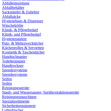
Abfallentsorgung
Abfallbehälter
Sackständer & Zubehör
Abfallsäcke
Hygienebags & Dispenser
Wäschekörbe
Klinik- & Pflegebedarf
Klinik- und Pflegebedarf
Hygienepapiere
Putz- & Mehrzwecktücher
Küchenrollen & Servietten
Kosmetik & Taschentücher
Handtuchpapier
Toilettenpapier
Handtrockner
Spendersysteme
Spendersysteme
Seifen
Seifen
Reinigungsgeräte
Staub- und Wassersauger, Sprühextraktionsgeräte
Reinigungsmaschinen
Spezialsortimente
Sicherheitsequipment
Lufterfrischer