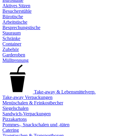
Bürostühle
Aktives Sitzen
Besucherstühle
Bürotische
Arbeitstische
Besprechungstische
Stauraum
Schränke
Container
Zubehör
Garderoben
Mülltrennung
Take-away & Lebensmittelverp.
Take-away Verpackungen
Menüschalen & Feinkostbecher
Siegelschalen
Sandwich-Verpackungen
Pizzakartons
Pommes-, Snackschalen und -tüten
Catering
Tragetaschen & Transportboxen