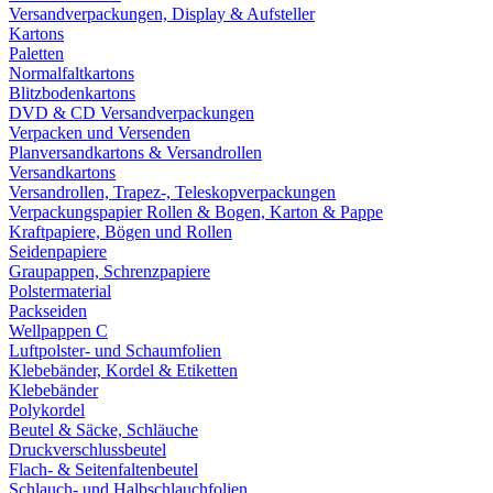
Versandverpackungen, Display & Aufsteller
Kartons
Paletten
Normalfaltkartons
Blitzbodenkartons
DVD & CD Versandverpackungen
Verpacken und Versenden
Planversandkartons & Versandrollen
Versandkartons
Versandrollen, Trapez-, Teleskopverpackungen
Verpackungspapier Rollen & Bogen, Karton & Pappe
Kraftpapiere, Bögen und Rollen
Seidenpapiere
Graupappen, Schrenzpapiere
Polstermaterial
Packseiden
Wellpappen C
Luftpolster- und Schaumfolien
Klebebänder, Kordel & Etiketten
Klebebänder
Polykordel
Beutel & Säcke, Schläuche
Druckverschlussbeutel
Flach- & Seitenfaltenbeutel
Schlauch- und Halbschlauchfolien