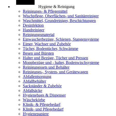
Hygiene & Reinigung
Reinigungs- & Pflegemittel
Wischpflege, Oberflächen- und Sanitärreiniger
Waschmittel, Grundreiniger, Beschichtungen
Desinfektion
Handreiniger
Reinigungsmaterial
Einwascherbezüge, Schienen, Stangensysteme
Eimer, Wachser und Zubehör
Tücher, Bodentücher, Schwämme
Besen und Bürsten
Halter und Bezüge, Tücher und Pressen
Moppbezüge und - halter, Bodenwischsysteme
Reinigungssets und Behälter
Reinigungs-, System- und Gerätewagen
Abfallentsorgung
Abfallbehälter
Sackständer & Zubehör
Abfallsäcke
Hygienebags & Dispenser
Wäschekörbe
Klinik- & Pflegebedarf
Klinik- und Pflegebedarf
Hygienepapiere