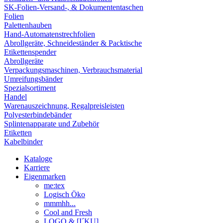
SK-Folien-Versand-, & Dokumententaschen
Folien
Palettenhauben
Hand-Automatenstrechfolien
Abrollgeräte, Schneideständer & Packtische
Etikettenspender
Abrollgeräte
Verpackungsmaschinen, Verbrauchsmaterial
Umreifungsbänder
Spezialsortiment
Handel
Warenauszeichnung, Regalpreisleisten
Polyesterbindebänder
Splintenapparate und Zubehör
Etiketten
Kabelbinder
Kataloge
Karriere
Eigenmarken
me:tex
Logisch Öko
mmmhh...
Cool and Fresh
LOGO & [I´KU]