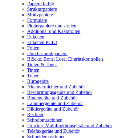
Papiere farbig
Strukturpapiere
Motivpapiere
Formulare
Plotterpapiere und -folien
Additions- und Kassarollen
Etiketten
Etiketten PCL3
Folien
Durchschreibpapiere
Blöcke, Bons, Lose, Eintrittskontrollen
Tinten & Toner
Tinten
Toner
Bürogeräte
Aktenvernichter und Zubehör
Beschriftungsgeräte und Zubehör
Bindegeräte und Zubehör
Laminiergeräte und Zubehör
Diktiergeräte und Zubehör
Rechner
Schreibmaschinen
Drucker, Multifunktionsgeräte und Zubehör
Telefaxgeräte und Zubehör
Schneidemaschinen