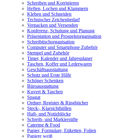
Schreiben und Korrigieren
Heften, Lochen und Klammern
Kleben und Schneiden
Technischer Zeichenbedarf
Verpacken und Versenden
Konferenz, Schulung und Planung
Präsentation und Prospektorganisation
Schreibtischorganisation
Computer und Smartphone Zubehör
Stempel und Zubehör
Timer, Kalender und Jahresplaner
Taschen, Koffer und Lederwaren
Geschäftsausstattung
Schutz und Erste Hilfe
Schöner Schenken
Büroausstattung
Kuvert & Taschen
Spagat
Ordner, Register & Ringbücher
Steck-, Klarsichthüllen
Haft- und Notizblöcke
Schreib- und Markierstifte
Catering & Food
Papier, Formulare, Etiketten, Folien
Papiere weiß