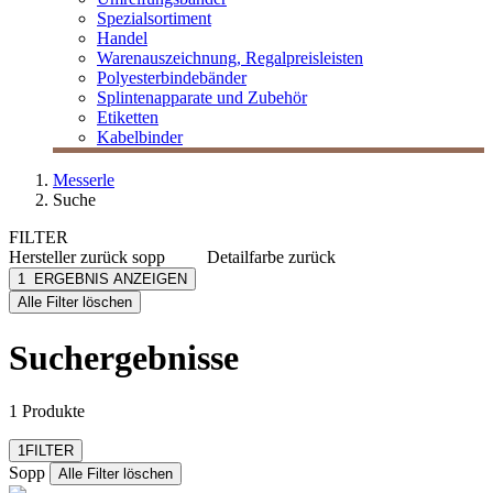
Spezialsortiment
Handel
Warenauszeichnung, Regalpreisleisten
Polyesterbindebänder
Splintenapparate und Zubehör
Etiketten
Kabelbinder
Messerle
Suche
FILTER
Hersteller
zurück
sopp
Detailfarbe
zurück
Sopp
grün
1
ERGEBNIS ANZEIGEN
[e] one
pink
Alle Filter löschen
[I`KU]
rot
3L
Suchergebnisse
3M
Abus
mehr anzeigen
1 Produkte
Filter zurücksetzen
1
FILTER
Sopp
Alle Filter löschen