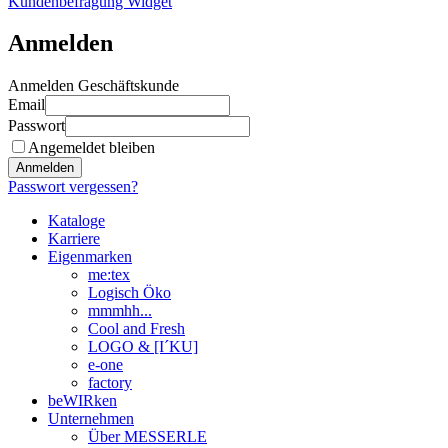
Kundenbefragung Widget
Anmelden
Anmelden Geschäftskunde
Email
Passwort
Angemeldet bleiben
Anmelden
Passwort vergessen?
Kataloge
Karriere
Eigenmarken
me:tex
Logisch Öko
mmmhh...
Cool and Fresh
LOGO & [I´KU]
e-one
factory
beWIRken
Unternehmen
Über MESSERLE