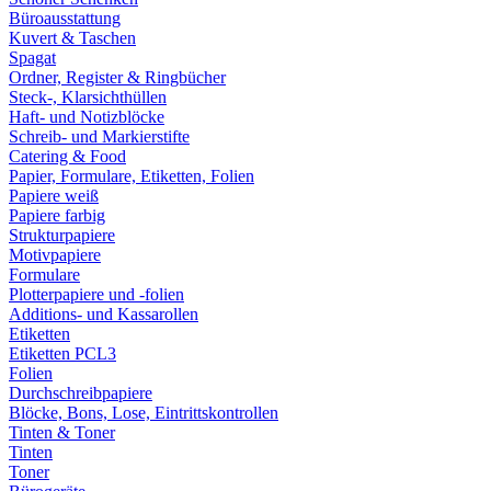
Büroausstattung
Kuvert & Taschen
Spagat
Ordner, Register & Ringbücher
Steck-, Klarsichthüllen
Haft- und Notizblöcke
Schreib- und Markierstifte
Catering & Food
Papier, Formulare, Etiketten, Folien
Papiere weiß
Papiere farbig
Strukturpapiere
Motivpapiere
Formulare
Plotterpapiere und -folien
Additions- und Kassarollen
Etiketten
Etiketten PCL3
Folien
Durchschreibpapiere
Blöcke, Bons, Lose, Eintrittskontrollen
Tinten & Toner
Tinten
Toner