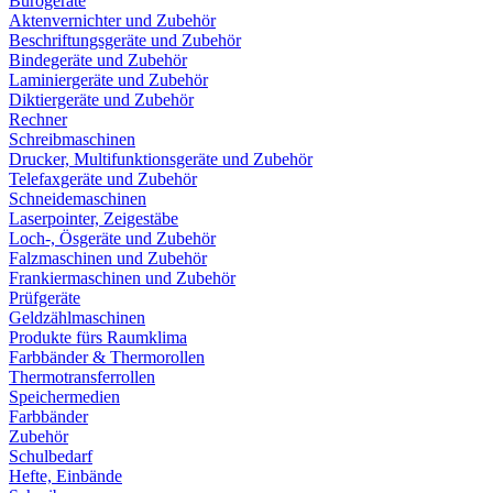
Bürogeräte
Aktenvernichter und Zubehör
Beschriftungsgeräte und Zubehör
Bindegeräte und Zubehör
Laminiergeräte und Zubehör
Diktiergeräte und Zubehör
Rechner
Schreibmaschinen
Drucker, Multifunktionsgeräte und Zubehör
Telefaxgeräte und Zubehör
Schneidemaschinen
Laserpointer, Zeigestäbe
Loch-, Ösgeräte und Zubehör
Falzmaschinen und Zubehör
Frankiermaschinen und Zubehör
Prüfgeräte
Geldzählmaschinen
Produkte fürs Raumklima
Farbbänder & Thermorollen
Thermotransferrollen
Speichermedien
Farbbänder
Zubehör
Schulbedarf
Hefte, Einbände