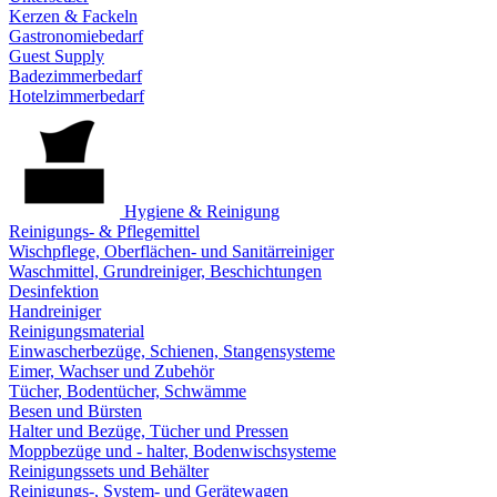
Kerzen & Fackeln
Gastronomiebedarf
Guest Supply
Badezimmerbedarf
Hotelzimmerbedarf
Hygiene & Reinigung
Reinigungs- & Pflegemittel
Wischpflege, Oberflächen- und Sanitärreiniger
Waschmittel, Grundreiniger, Beschichtungen
Desinfektion
Handreiniger
Reinigungsmaterial
Einwascherbezüge, Schienen, Stangensysteme
Eimer, Wachser und Zubehör
Tücher, Bodentücher, Schwämme
Besen und Bürsten
Halter und Bezüge, Tücher und Pressen
Moppbezüge und - halter, Bodenwischsysteme
Reinigungssets und Behälter
Reinigungs-, System- und Gerätewagen