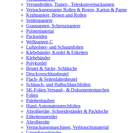
Versandrollen, Trapez-, Teleskopverpackungen
Verpackungspapier Rollen & Bogen, Karton & Pappe
Kraftpapiere, Bögen und Rollen
Seidenpapiere
Graupappen, Schrenzpapiere
Polstermaterial
Packseiden
Wellpappen C
Luftpolster- und Schaumfolien
Klebebänder, Kordel & Etiketten
Klebebänder
Polykordel
Beutel & Säcke, Schläuche
Druckverschlussbeutel
Flach- & Seitenfaltenbeutel
Schlauch- und Halbschlauchfolien
SK-Folien-Versand-, & Dokumententaschen
Folien
Palettenhauben
Hand-Automatenstrechfolien
Abrollgeräte, Schneideständer & Packtische
Etikettenspender
Abrollgeräte
Verpackungsmaschinen, Verbrauchsmaterial
Umreifungsbänder