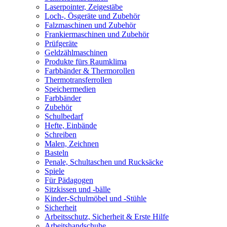
Laserpointer, Zeigestäbe
Loch-, Ösgeräte und Zubehör
Falzmaschinen und Zubehör
Frankiermaschinen und Zubehör
Prüfgeräte
Geldzählmaschinen
Produkte fürs Raumklima
Farbbänder & Thermorollen
Thermotransferrollen
Speichermedien
Farbbänder
Zubehör
Schulbedarf
Hefte, Einbände
Schreiben
Malen, Zeichnen
Basteln
Penale, Schultaschen und Rucksäcke
Spiele
Für Pädagogen
Sitzkissen und -bälle
Kinder-Schulmöbel und -Stühle
Sicherheit
Arbeitsschutz, Sicherheit & Erste Hilfe
Arbeitshandschuhe