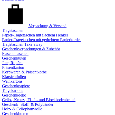
Verpackung & Versand
Tragetaschen
Papier-Tragetaschen mit flachem Henkel
Papier-Tragetaschen mit gedrehtem Papierkordel
Tragetaschen Take-away
Geschenkverpackungen & Zubehör
Flaschentaschen
Geschenktüten
Jute, Rupfen
Präsentkarton
Korbwaren & Präsentkörbe
Klarsichtfolien
Weinkartons
Geschenkpapiere
Tragekartons
Geschenkdeko
Cello-, Kreuz-, Flach- und Blockbodenbeutel
Geschenk- Stoff- & Polybänder
Holz- & Cellophanwolle
Geschenkboxen