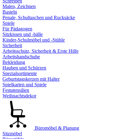
Schreiben
Malen, Zeichnen
Basteln
Penale, Schultaschen und Rucksäcke
Spiele
Für Pädagogen
Sitzkissen und -bälle
Kinder-Schulmöbel und -Stühle
Sicherheit
Arbeitsschutz, Sicherheit & Erste Hilfe
Arbeitshandschuhe
Bekleidung
Hauben und Schürzen
Spezialsortimente
Geburtstagskerzen mit Halter
Spielkarten und Spiele
Festutensilien
Weihnachtsdekor
Büromöbel & Planung
Sitzmöbel