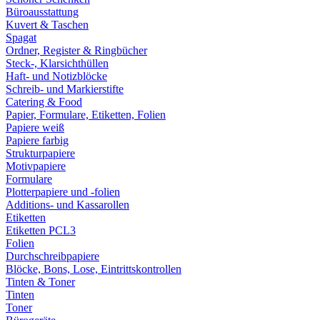
Büroausstattung
Kuvert & Taschen
Spagat
Ordner, Register & Ringbücher
Steck-, Klarsichthüllen
Haft- und Notizblöcke
Schreib- und Markierstifte
Catering & Food
Papier, Formulare, Etiketten, Folien
Papiere weiß
Papiere farbig
Strukturpapiere
Motivpapiere
Formulare
Plotterpapiere und -folien
Additions- und Kassarollen
Etiketten
Etiketten PCL3
Folien
Durchschreibpapiere
Blöcke, Bons, Lose, Eintrittskontrollen
Tinten & Toner
Tinten
Toner