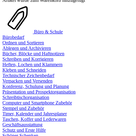
Artikel wurde zum Warenkorb hinzugefügt
Büro & Schule
Bürobedarf
Ordnen und Sortieren
Ablegen und Archivieren
Bücher, Blöcke und Haftnotizen
Schreiben und Korrigieren
Heften, Lochen und Klammern
Kleben und Schneiden
Technischer Zeichenbedarf
Verpacken und Versenden
Konferenz, Schulung und Planung
Präsentation und Prospektorganisation
Schreibtischorganisation
Computer und Smartphone Zubehör
Stempel und Zubehör
Timer, Kalender und Jahresplaner
Taschen, Koffer und Lederwaren
Geschäftsausstattung
Schutz und Erste Hilfe
Schöner Schenken