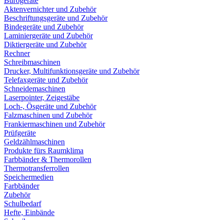
Bürogeräte
Aktenvernichter und Zubehör
Beschriftungsgeräte und Zubehör
Bindegeräte und Zubehör
Laminiergeräte und Zubehör
Diktiergeräte und Zubehör
Rechner
Schreibmaschinen
Drucker, Multifunktionsgeräte und Zubehör
Telefaxgeräte und Zubehör
Schneidemaschinen
Laserpointer, Zeigestäbe
Loch-, Ösgeräte und Zubehör
Falzmaschinen und Zubehör
Frankiermaschinen und Zubehör
Prüfgeräte
Geldzählmaschinen
Produkte fürs Raumklima
Farbbänder & Thermorollen
Thermotransferrollen
Speichermedien
Farbbänder
Zubehör
Schulbedarf
Hefte, Einbände