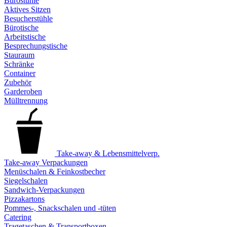
Bürostühle
Aktives Sitzen
Besucherstühle
Bürotische
Arbeitstische
Besprechungstische
Stauraum
Schränke
Container
Zubehör
Garderoben
Mülltrennung
Take-away & Lebensmittelverp.
Take-away Verpackungen
Menüschalen & Feinkostbecher
Siegelschalen
Sandwich-Verpackungen
Pizzakartons
Pommes-, Snackschalen und -tüten
Catering
Tragetaschen & Transportboxen