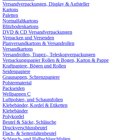
Versandverpackungen, Display & Aufsteller
Kartons
Paletten
Normalfaltkartons
Blitzbodenkartons
DVD & CD Versandverpackungen
Verpacken und Versenden
Planversandkartons & Versandrollen
Versandkartons
Versandrollen, Trapez-, Teleskopverpackungen
Verpackungspapier Rollen & Bogen, Karton & Pappe
Kraftpapiere, Bögen und Rollen
Seidenpapiere
Graupappen, Schrenzpapiere
Polstermaterial
Packseiden
Wellpappen C
Luftpolster- und Schaumfolien
Klebebänder, Kordel & Etiketten
Klebebänder
Polykordel
Beutel & Säcke, Schläuche
Druckverschlussbeutel
Flach- & Seitenfaltenbeutel
Schlauch- und Halbschlauchfolien