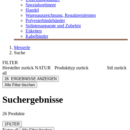
Spezialsortiment
Handel
Warenauszeichnung, Regalpreisleisten
Polyesterbindebänder
Splintenapparate und Zubehör
Etiketten
Kabelbinder
Messerle
Suche
FILTER
Hersteller
zurück
NATUR
Produkttyp
zurück
Stil
zurück
all
Besteckservietten
Basic
Natur all
26
ERGEBNISSE ANZEIGEN
Servietten
Muster
[e] one
Alle Filter löschen
Tischdecken
[I`KU]
Tischläufer
3L
Suchergebnisse
Tischsets
3M
Abus
mehr anzeigen
26 Produkte
Filter zurücksetzen
1
FILTER
Natur all