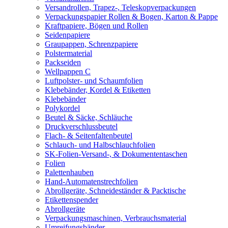
Versandrollen, Trapez-, Teleskopverpackungen
Verpackungspapier Rollen & Bogen, Karton & Pappe
Kraftpapiere, Bögen und Rollen
Seidenpapiere
Graupappen, Schrenzpapiere
Polstermaterial
Packseiden
Wellpappen C
Luftpolster- und Schaumfolien
Klebebänder, Kordel & Etiketten
Klebebänder
Polykordel
Beutel & Säcke, Schläuche
Druckverschlussbeutel
Flach- & Seitenfaltenbeutel
Schlauch- und Halbschlauchfolien
SK-Folien-Versand-, & Dokumententaschen
Folien
Palettenhauben
Hand-Automatenstrechfolien
Abrollgeräte, Schneideständer & Packtische
Etikettenspender
Abrollgeräte
Verpackungsmaschinen, Verbrauchsmaterial
Umreifungsbänder