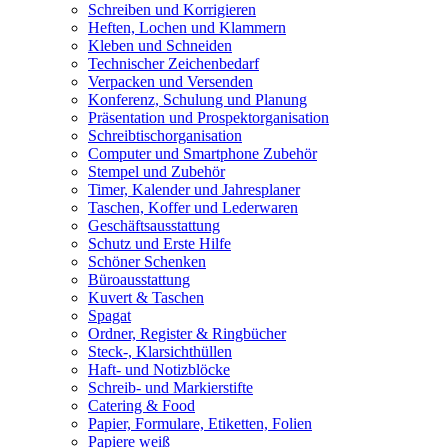
Schreiben und Korrigieren
Heften, Lochen und Klammern
Kleben und Schneiden
Technischer Zeichenbedarf
Verpacken und Versenden
Konferenz, Schulung und Planung
Präsentation und Prospektorganisation
Schreibtischorganisation
Computer und Smartphone Zubehör
Stempel und Zubehör
Timer, Kalender und Jahresplaner
Taschen, Koffer und Lederwaren
Geschäftsausstattung
Schutz und Erste Hilfe
Schöner Schenken
Büroausstattung
Kuvert & Taschen
Spagat
Ordner, Register & Ringbücher
Steck-, Klarsichthüllen
Haft- und Notizblöcke
Schreib- und Markierstifte
Catering & Food
Papier, Formulare, Etiketten, Folien
Papiere weiß