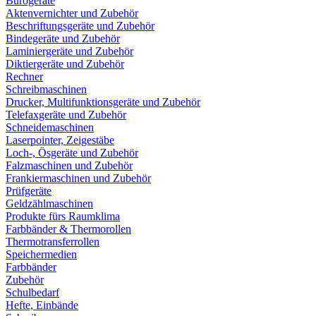
Bürogeräte
Aktenvernichter und Zubehör
Beschriftungsgeräte und Zubehör
Bindegeräte und Zubehör
Laminiergeräte und Zubehör
Diktiergeräte und Zubehör
Rechner
Schreibmaschinen
Drucker, Multifunktionsgeräte und Zubehör
Telefaxgeräte und Zubehör
Schneidemaschinen
Laserpointer, Zeigestäbe
Loch-, Ösgeräte und Zubehör
Falzmaschinen und Zubehör
Frankiermaschinen und Zubehör
Prüfgeräte
Geldzählmaschinen
Produkte fürs Raumklima
Farbbänder & Thermorollen
Thermotransferrollen
Speichermedien
Farbbänder
Zubehör
Schulbedarf
Hefte, Einbände