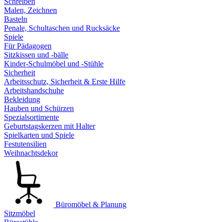
Schreiben
Malen, Zeichnen
Basteln
Penale, Schultaschen und Rucksäcke
Spiele
Für Pädagogen
Sitzkissen und -bälle
Kinder-Schulmöbel und -Stühle
Sicherheit
Arbeitsschutz, Sicherheit & Erste Hilfe
Arbeitshandschuhe
Bekleidung
Hauben und Schürzen
Spezialsortimente
Geburtstagskerzen mit Halter
Spielkarten und Spiele
Festutensilien
Weihnachtsdekor
Büromöbel & Planung
Sitzmöbel