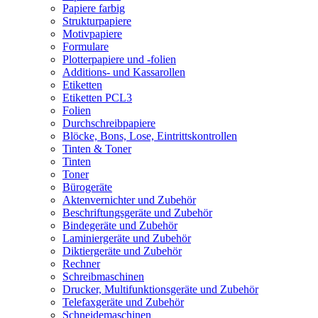
Papiere farbig
Strukturpapiere
Motivpapiere
Formulare
Plotterpapiere und -folien
Additions- und Kassarollen
Etiketten
Etiketten PCL3
Folien
Durchschreibpapiere
Blöcke, Bons, Lose, Eintrittskontrollen
Tinten & Toner
Tinten
Toner
Bürogeräte
Aktenvernichter und Zubehör
Beschriftungsgeräte und Zubehör
Bindegeräte und Zubehör
Laminiergeräte und Zubehör
Diktiergeräte und Zubehör
Rechner
Schreibmaschinen
Drucker, Multifunktionsgeräte und Zubehör
Telefaxgeräte und Zubehör
Schneidemaschinen