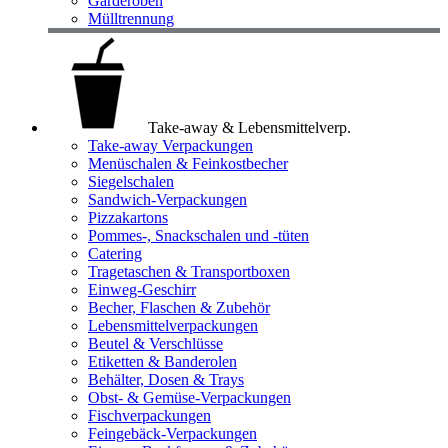
Garderoben
Mülltrennung
Take-away & Lebensmittelverp.
Take-away Verpackungen
Menüschalen & Feinkostbecher
Siegelschalen
Sandwich-Verpackungen
Pizzakartons
Pommes-, Snackschalen und -tüten
Catering
Tragetaschen & Transportboxen
Einweg-Geschirr
Becher, Flaschen & Zubehör
Lebensmittelverpackungen
Beutel & Verschlüsse
Etiketten & Banderolen
Behälter, Dosen & Trays
Obst- & Gemüse-Verpackungen
Fischverpackungen
Feingebäck-Verpackungen