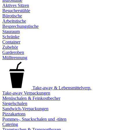
Bürostühle
Aktives Sitzen
Besucherstühle
Bürotische
Arbeitstische
Besprechungstische
Stauraum
Schränke
Container
Zubehör
Garderoben
Mülltrennung
Take-away & Lebensmittelverp.
Take-away Verpackungen
Menüschalen & Feinkostbecher
Siegelschalen
Sandwich-Verpackungen
Pizzakartons
Pommes-, Snackschalen und -tüten
Catering
Tragetaschen & Transportboxen