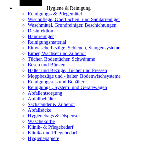
Hygiene & Reinigung
Reinigungs- & Pflegemittel
Wischpflege, Oberflächen- und Sanitärreiniger
Waschmittel, Grundreiniger, Beschichtungen
Desinfektion
Handreiniger
Reinigungsmaterial
Einwascherbezüge, Schienen, Stangensysteme
Eimer, Wachser und Zubehör
Tücher, Bodentücher, Schwämme
Besen und Bürsten
Halter und Bezüge, Tücher und Pressen
Moppbezüge und - halter, Bodenwischsysteme
Reinigungssets und Behälter
Reinigungs-, System- und Gerätewagen
Abfallentsorgung
Abfallbehälter
Sackständer & Zubehör
Abfallsäcke
Hygienebags & Dispenser
Wäschekörbe
Klinik- & Pflegebedarf
Klinik- und Pflegebedarf
Hygienepapiere