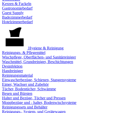
Kerzen & Fackeln
Gastronomiebedarf
Guest Supply
Badezimmerbedarf
Hotelzimmerbedarf
Hygiene & Reinigung
Reinigungs- & Pflegemittel
Wischpflege, Oberflächen- und Sanitärreiniger
Waschmittel, Grundreiniger, Beschichtungen
Desinfektion
Handreiniger
Reinigungsmaterial
Einwascherbezüge, Schienen, Stangensysteme
Eimer, Wachser und Zubehör
Tücher, Bodentücher, Schwämme
Besen und Bürsten
Halter und Bezüge, Tücher und Pressen
Moppbezüge und - halter, Bodenwischsysteme
Reinigungssets und Behälter
Reinigungs-, System- und Gerätewagen