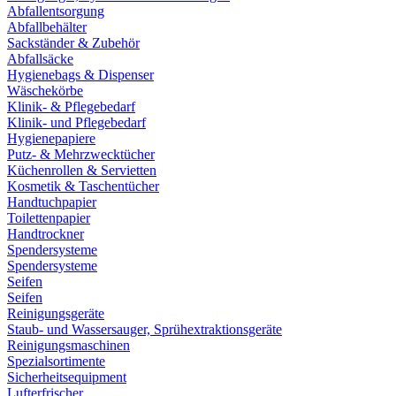
Abfallentsorgung
Abfallbehälter
Sackständer & Zubehör
Abfallsäcke
Hygienebags & Dispenser
Wäschekörbe
Klinik- & Pflegebedarf
Klinik- und Pflegebedarf
Hygienepapiere
Putz- & Mehrzwecktücher
Küchenrollen & Servietten
Kosmetik & Taschentücher
Handtuchpapier
Toilettenpapier
Handtrockner
Spendersysteme
Spendersysteme
Seifen
Seifen
Reinigungsgeräte
Staub- und Wassersauger, Sprühextraktionsgeräte
Reinigungsmaschinen
Spezialsortimente
Sicherheitsequipment
Lufterfrischer