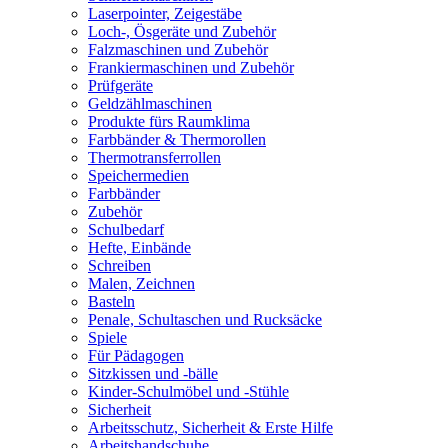
Laserpointer, Zeigestäbe
Loch-, Ösgeräte und Zubehör
Falzmaschinen und Zubehör
Frankiermaschinen und Zubehör
Prüfgeräte
Geldzählmaschinen
Produkte fürs Raumklima
Farbbänder & Thermorollen
Thermotransferrollen
Speichermedien
Farbbänder
Zubehör
Schulbedarf
Hefte, Einbände
Schreiben
Malen, Zeichnen
Basteln
Penale, Schultaschen und Rucksäcke
Spiele
Für Pädagogen
Sitzkissen und -bälle
Kinder-Schulmöbel und -Stühle
Sicherheit
Arbeitsschutz, Sicherheit & Erste Hilfe
Arbeitshandschuhe