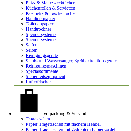
Putz- & Mehrzwecktücher
Küchenrollen & Servietten
Kosmetik & Taschentücher
Handtuchpapier
Toilettenpapier
Handtrockner
Spendersysteme
Spendersysteme
Seifen
Seifen
Reinigungsgeräte
Staub- und Wassersauger, Sprühextraktionsgeräte
Reinigungsmaschinen
Spezialsortimente
Sicherheitsequipment
Lufterfrischer
Verpackung & Versand
Tragetaschen
Papier-Tragetaschen mit flachem Henkel
Papier-Tragetaschen mit gedrehtem Papierkordel