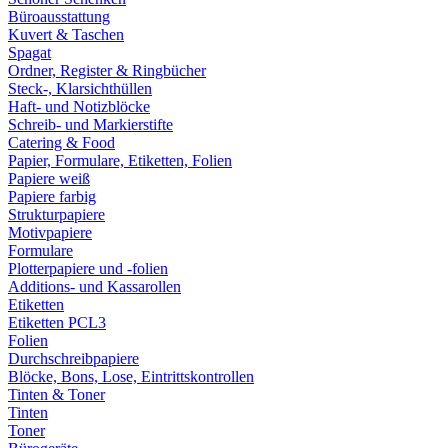
Büroausstattung
Kuvert & Taschen
Spagat
Ordner, Register & Ringbücher
Steck-, Klarsichthüllen
Haft- und Notizblöcke
Schreib- und Markierstifte
Catering & Food
Papier, Formulare, Etiketten, Folien
Papiere weiß
Papiere farbig
Strukturpapiere
Motivpapiere
Formulare
Plotterpapiere und -folien
Additions- und Kassarollen
Etiketten
Etiketten PCL3
Folien
Durchschreibpapiere
Blöcke, Bons, Lose, Eintrittskontrollen
Tinten & Toner
Tinten
Toner