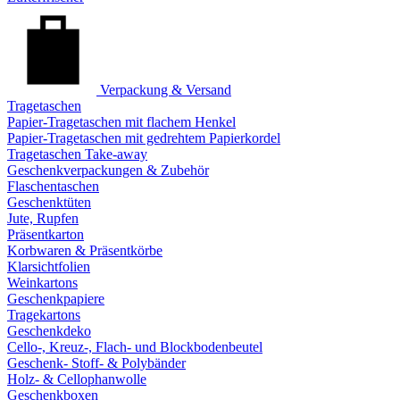
Verpackung & Versand
Tragetaschen
Papier-Tragetaschen mit flachem Henkel
Papier-Tragetaschen mit gedrehtem Papierkordel
Tragetaschen Take-away
Geschenkverpackungen & Zubehör
Flaschentaschen
Geschenktüten
Jute, Rupfen
Präsentkarton
Korbwaren & Präsentkörbe
Klarsichtfolien
Weinkartons
Geschenkpapiere
Tragekartons
Geschenkdeko
Cello-, Kreuz-, Flach- und Blockbodenbeutel
Geschenk- Stoff- & Polybänder
Holz- & Cellophanwolle
Geschenkboxen