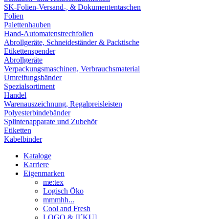
SK-Folien-Versand-, & Dokumententaschen
Folien
Palettenhauben
Hand-Automatenstrechfolien
Abrollgeräte, Schneideständer & Packtische
Etikettenspender
Abrollgeräte
Verpackungsmaschinen, Verbrauchsmaterial
Umreifungsbänder
Spezialsortiment
Handel
Warenauszeichnung, Regalpreisleisten
Polyesterbindebänder
Splintenapparate und Zubehör
Etiketten
Kabelbinder
Kataloge
Karriere
Eigenmarken
me:tex
Logisch Öko
mmmhh...
Cool and Fresh
LOGO & [I´KU]