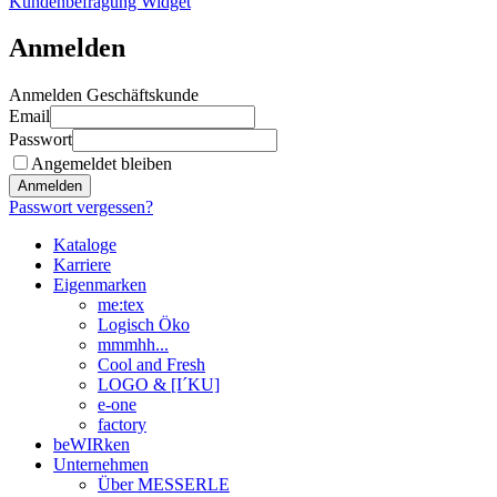
Kundenbefragung Widget
Anmelden
Anmelden Geschäftskunde
Email
Passwort
Angemeldet bleiben
Anmelden
Passwort vergessen?
Kataloge
Karriere
Eigenmarken
me:tex
Logisch Öko
mmmhh...
Cool and Fresh
LOGO & [I´KU]
e-one
factory
beWIRken
Unternehmen
Über MESSERLE