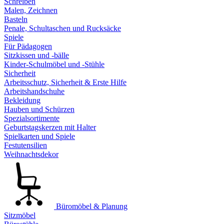
Schreiben
Malen, Zeichnen
Basteln
Penale, Schultaschen und Rucksäcke
Spiele
Für Pädagogen
Sitzkissen und -bälle
Kinder-Schulmöbel und -Stühle
Sicherheit
Arbeitsschutz, Sicherheit & Erste Hilfe
Arbeitshandschuhe
Bekleidung
Hauben und Schürzen
Spezialsortimente
Geburtstagskerzen mit Halter
Spielkarten und Spiele
Festutensilien
Weihnachtsdekor
Büromöbel & Planung
Sitzmöbel