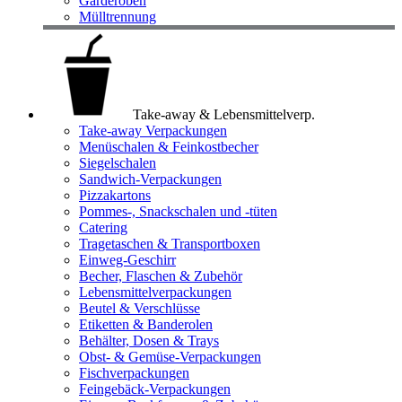
Garderoben
Mülltrennung
Take-away & Lebensmittelverp.
Take-away Verpackungen
Menüschalen & Feinkostbecher
Siegelschalen
Sandwich-Verpackungen
Pizzakartons
Pommes-, Snackschalen und -tüten
Catering
Tragetaschen & Transportboxen
Einweg-Geschirr
Becher, Flaschen & Zubehör
Lebensmittelverpackungen
Beutel & Verschlüsse
Etiketten & Banderolen
Behälter, Dosen & Trays
Obst- & Gemüse-Verpackungen
Fischverpackungen
Feingebäck-Verpackungen