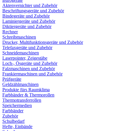
Bürogeräte
Aktenvernichter und Zubehör
Beschriftungsgeräte und Zubehör
Bindegeräte und Zubehör
Laminiergeräte und Zubehör
Diktiergeräte und Zubehör
Rechner
Schreibmaschinen
Drucker, Multifunktionsgeräte und Zubehör
Telefaxgeräte und Zubehör
Schneidemaschinen
Laserpointer, Zeigestäbe
Loch-, Ösgeräte und Zubehör
Falzmaschinen und Zubehör
Frankiermaschinen und Zubehör
Prüfgeräte
Geldzählmaschinen
Produkte fürs Raumklima
Farbbänder & Thermorollen
Thermotransferrollen
Speichermedien
Farbbänder
Zubehör
Schulbedarf
Hefte, Einbände