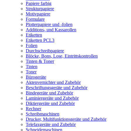
Papiere farbig
Strukturpapiere
Motivpapiere
Formulare
Plotterpapiere und -folien
Additions- und Kassarollen
Etiketten
Etiketten PCL3
Folien
Durchschreibpapiere
Blöcke, Bons, Lose, Eintrittskontrollen
Tinten & Toner
Tinten
Toner
Bürogeräte
Aktenvernichter und Zubehör
Beschriftungsgeräte und Zubehör
Bindegeräte und Zubehör
Laminiergeräte und Zubehör
Diktiergeräte und Zubehör
Rechner
Schreibmaschinen
Drucker, Multifunktionsgeräte und Zubehör
Telefaxgeräte und Zubehör
Schneidemaschinen