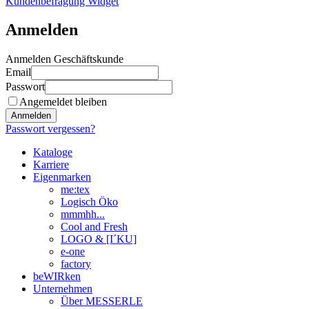
Kundenbefragung Widget
Anmelden
Anmelden Geschäftskunde
Email
Passwort
Angemeldet bleiben
Anmelden
Passwort vergessen?
Kataloge
Karriere
Eigenmarken
me:tex
Logisch Öko
mmmhh...
Cool and Fresh
LOGO & [I´KU]
e-one
factory
beWIRken
Unternehmen
Über MESSERLE