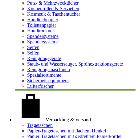
Putz- & Mehrzwecktücher
Küchenrollen & Servietten
Kosmetik & Taschentücher
Handtuchpapier
Toilettenpapier
Handtrockner
Spendersysteme
Spendersysteme
Seifen
Seifen
Reinigungsgeräte
Staub- und Wassersauger, Sprühextraktionsgeräte
Reinigungsmaschinen
Spezialsortimente
Sicherheitsequipment
Lufterfrischer
Verpackung & Versand
Tragetaschen
Papier-Tragetaschen mit flachem Henkel
Papier-Tragetaschen mit gedrehtem Papierkordel