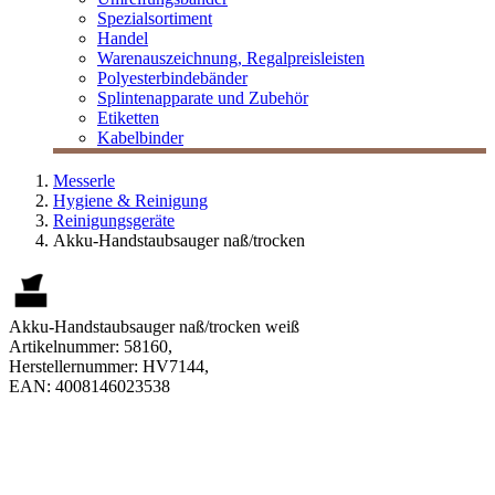
Spezialsortiment
Handel
Warenauszeichnung, Regalpreisleisten
Polyesterbindebänder
Splintenapparate und Zubehör
Etiketten
Kabelbinder
Messerle
Hygiene & Reinigung
Reinigungsgeräte
Akku-Handstaubsauger naß/trocken
Akku-Handstaubsauger naß/trocken weiß
Artikelnummer:
58160
,
Herstellernummer:
HV7144
,
EAN:
4008146023538