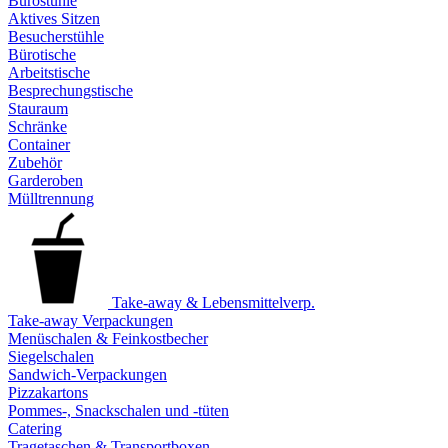
Bürostühle
Aktives Sitzen
Besucherstühle
Bürotische
Arbeitstische
Besprechungstische
Stauraum
Schränke
Container
Zubehör
Garderoben
Mülltrennung
Take-away & Lebensmittelverp.
Take-away Verpackungen
Menüschalen & Feinkostbecher
Siegelschalen
Sandwich-Verpackungen
Pizzakartons
Pommes-, Snackschalen und -tüten
Catering
Tragetaschen & Transportboxen