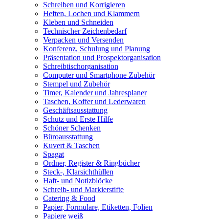
Schreiben und Korrigieren
Heften, Lochen und Klammern
Kleben und Schneiden
Technischer Zeichenbedarf
Verpacken und Versenden
Konferenz, Schulung und Planung
Präsentation und Prospektorganisation
Schreibtischorganisation
Computer und Smartphone Zubehör
Stempel und Zubehör
Timer, Kalender und Jahresplaner
Taschen, Koffer und Lederwaren
Geschäftsausstattung
Schutz und Erste Hilfe
Schöner Schenken
Büroausstattung
Kuvert & Taschen
Spagat
Ordner, Register & Ringbücher
Steck-, Klarsichthüllen
Haft- und Notizblöcke
Schreib- und Markierstifte
Catering & Food
Papier, Formulare, Etiketten, Folien
Papiere weiß