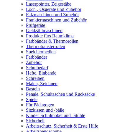
Laserpointer, Zeigestäbe
Loch-, Ösgeräte und Zubehör
Falzmaschinen und Zubehör
Frankiermaschinen und Zubehör
Prüfgeräte
Geldzählmaschinen
Produkte fürs Raumklima
Farbbänder & Thermorollen
Thermotransferrollen
Speichermedien
Farbbänder
Zubehör
Schulbedarf
Hefte, Einbände
Schreiben
Malen, Zeichnen
Basteln
Penale, Schultaschen und Rucksäcke
Spiele
Für Pädagogen
Sitzkissen und -bälle
Kinder-Schulmöbel und -Stühle
Sicherheit
Arbeitsschutz, Sicherheit & Erste Hilfe
Arbeitshandschuhe