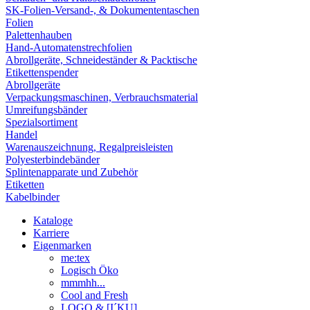
SK-Folien-Versand-, & Dokumententaschen
Folien
Palettenhauben
Hand-Automatenstrechfolien
Abrollgeräte, Schneideständer & Packtische
Etikettenspender
Abrollgeräte
Verpackungsmaschinen, Verbrauchsmaterial
Umreifungsbänder
Spezialsortiment
Handel
Warenauszeichnung, Regalpreisleisten
Polyesterbindebänder
Splintenapparate und Zubehör
Etiketten
Kabelbinder
Kataloge
Karriere
Eigenmarken
me:tex
Logisch Öko
mmmhh...
Cool and Fresh
LOGO & [I´KU]