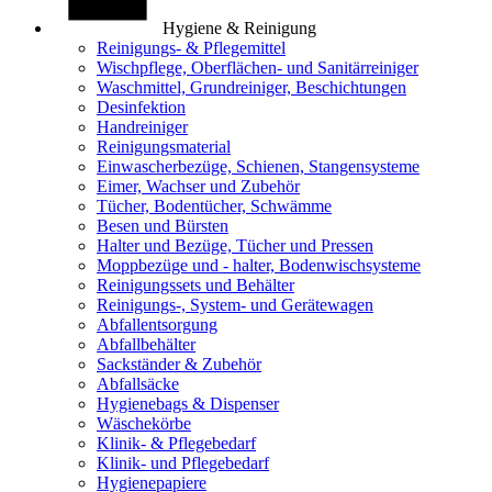
Hygiene & Reinigung
Reinigungs- & Pflegemittel
Wischpflege, Oberflächen- und Sanitärreiniger
Waschmittel, Grundreiniger, Beschichtungen
Desinfektion
Handreiniger
Reinigungsmaterial
Einwascherbezüge, Schienen, Stangensysteme
Eimer, Wachser und Zubehör
Tücher, Bodentücher, Schwämme
Besen und Bürsten
Halter und Bezüge, Tücher und Pressen
Moppbezüge und - halter, Bodenwischsysteme
Reinigungssets und Behälter
Reinigungs-, System- und Gerätewagen
Abfallentsorgung
Abfallbehälter
Sackständer & Zubehör
Abfallsäcke
Hygienebags & Dispenser
Wäschekörbe
Klinik- & Pflegebedarf
Klinik- und Pflegebedarf
Hygienepapiere