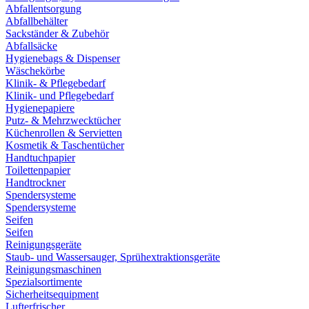
Abfallentsorgung
Abfallbehälter
Sackständer & Zubehör
Abfallsäcke
Hygienebags & Dispenser
Wäschekörbe
Klinik- & Pflegebedarf
Klinik- und Pflegebedarf
Hygienepapiere
Putz- & Mehrzwecktücher
Küchenrollen & Servietten
Kosmetik & Taschentücher
Handtuchpapier
Toilettenpapier
Handtrockner
Spendersysteme
Spendersysteme
Seifen
Seifen
Reinigungsgeräte
Staub- und Wassersauger, Sprühextraktionsgeräte
Reinigungsmaschinen
Spezialsortimente
Sicherheitsequipment
Lufterfrischer