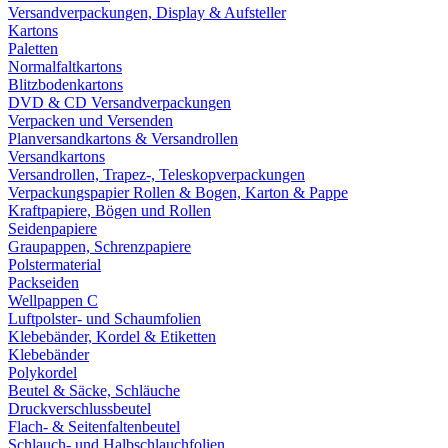
Versandverpackungen, Display & Aufsteller
Kartons
Paletten
Normalfaltkartons
Blitzbodenkartons
DVD & CD Versandverpackungen
Verpacken und Versenden
Planversandkartons & Versandrollen
Versandkartons
Versandrollen, Trapez-, Teleskopverpackungen
Verpackungspapier Rollen & Bogen, Karton & Pappe
Kraftpapiere, Bögen und Rollen
Seidenpapiere
Graupappen, Schrenzpapiere
Polstermaterial
Packseiden
Wellpappen C
Luftpolster- und Schaumfolien
Klebebänder, Kordel & Etiketten
Klebebänder
Polykordel
Beutel & Säcke, Schläuche
Druckverschlussbeutel
Flach- & Seitenfaltenbeutel
Schlauch- und Halbschlauchfolien