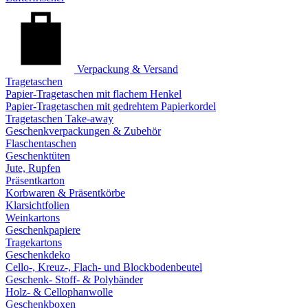
Verpackung & Versand
Tragetaschen
Papier-Tragetaschen mit flachem Henkel
Papier-Tragetaschen mit gedrehtem Papierkordel
Tragetaschen Take-away
Geschenkverpackungen & Zubehör
Flaschentaschen
Geschenktüten
Jute, Rupfen
Präsentkarton
Korbwaren & Präsentkörbe
Klarsichtfolien
Weinkartons
Geschenkpapiere
Tragekartons
Geschenkdeko
Cello-, Kreuz-, Flach- und Blockbodenbeutel
Geschenk- Stoff- & Polybänder
Holz- & Cellophanwolle
Geschenkboxen