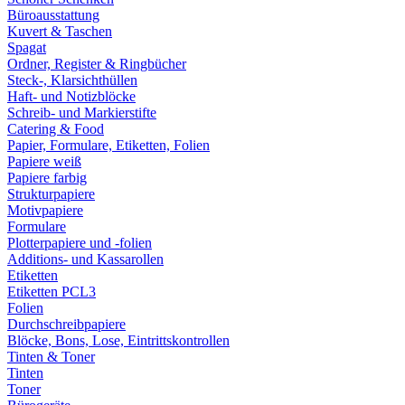
Büroausstattung
Kuvert & Taschen
Spagat
Ordner, Register & Ringbücher
Steck-, Klarsichthüllen
Haft- und Notizblöcke
Schreib- und Markierstifte
Catering & Food
Papier, Formulare, Etiketten, Folien
Papiere weiß
Papiere farbig
Strukturpapiere
Motivpapiere
Formulare
Plotterpapiere und -folien
Additions- und Kassarollen
Etiketten
Etiketten PCL3
Folien
Durchschreibpapiere
Blöcke, Bons, Lose, Eintrittskontrollen
Tinten & Toner
Tinten
Toner