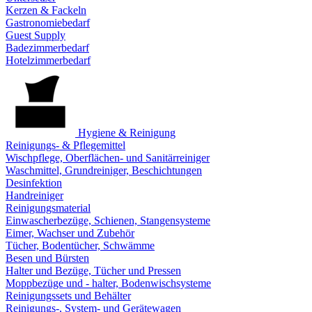
Kerzen & Fackeln
Gastronomiebedarf
Guest Supply
Badezimmerbedarf
Hotelzimmerbedarf
Hygiene & Reinigung
Reinigungs- & Pflegemittel
Wischpflege, Oberflächen- und Sanitärreiniger
Waschmittel, Grundreiniger, Beschichtungen
Desinfektion
Handreiniger
Reinigungsmaterial
Einwascherbezüge, Schienen, Stangensysteme
Eimer, Wachser und Zubehör
Tücher, Bodentücher, Schwämme
Besen und Bürsten
Halter und Bezüge, Tücher und Pressen
Moppbezüge und - halter, Bodenwischsysteme
Reinigungssets und Behälter
Reinigungs-, System- und Gerätewagen