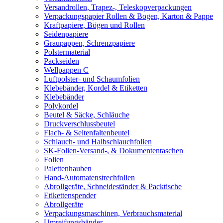
Versandrollen, Trapez-, Teleskopverpackungen
Verpackungspapier Rollen & Bogen, Karton & Pappe
Kraftpapiere, Bögen und Rollen
Seidenpapiere
Graupappen, Schrenzpapiere
Polstermaterial
Packseiden
Wellpappen C
Luftpolster- und Schaumfolien
Klebebänder, Kordel & Etiketten
Klebebänder
Polykordel
Beutel & Säcke, Schläuche
Druckverschlussbeutel
Flach- & Seitenfaltenbeutel
Schlauch- und Halbschlauchfolien
SK-Folien-Versand-, & Dokumententaschen
Folien
Palettenhauben
Hand-Automatenstrechfolien
Abrollgeräte, Schneideständer & Packtische
Etikettenspender
Abrollgeräte
Verpackungsmaschinen, Verbrauchsmaterial
Umreifungsbänder