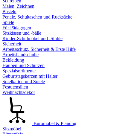
Schreiben
Malen, Zeichnen
Basteln
Penale, Schultaschen und Rucksäcke
Spiele
Für Pädagogen
Sitzkissen und -bälle
Kinder-Schulmöbel und -Stühle
Sicherheit
Arbeitsschutz, Sicherheit & Erste Hilfe
Arbeitshandschuhe
Bekleidung
Hauben und Schürzen
Spezialsortimente
Geburtstagskerzen mit Halter
Spielkarten und Spiele
Festutensilien
Weihnachtsdekor
Büromöbel & Planung
Sitzmöbel