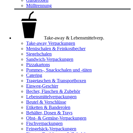
Garderoben
Mülltrennung
Take-away & Lebensmittelverp.
Take-away Verpackungen
Menüschalen & Feinkostbecher
Siegelschalen
Sandwich-Verpackungen
Pizzakartons
Pommes-, Snackschalen und -tüten
Catering
Tragetaschen & Transportboxen
Einweg-Geschirr
Becher, Flaschen & Zubehör
Lebensmittelverpackungen
Beutel & Verschlüsse
Etiketten & Banderolen
Behälter, Dosen & Trays
Obst- & Gemüse-Verpackungen
Fischverpackungen
Feingebäck-Verpackungen