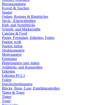
Büroausstattung
Kuvert & Taschen
Spagat
Ordner, Register & Ringbücher
Steck-, Klarsichthüllen
Haft- und Notizblöcke
Schreib- und Markierstifte
Catering & Food
Papier, Formulare, Etiketten, Folien
Papiere weiß
Papiere farbig
Strukturpapiere
Motivpapiere
Formulare
Plotterpapiere und -folien
Additions- und Kassarollen
Etiketten
Etiketten PCL3
Folien
Durchschreibpapiere
Blöcke, Bons, Lose, Eintrittskontrollen
Tinten & Toner
Tinten
Toner