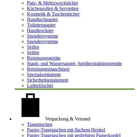
Putz- & Mehrzwecktücher
Küchenrollen & Servietten
Kosmetik & Taschentücher
Handtuchpapier
Toilettenpapier
Handtrockner
Spendersysteme
Spendersysteme
Seifen
Seifen
Reinigungsgeräte
Staub- und Wassersauger, Sprühextraktionsgeräte
Reinigungsmaschinen
Spezialsortimente
Sicherheitsequipment
Lufterfrischer
Verpackung & Versand
Tragetaschen
Papier-Tragetaschen mit flachem Henkel
Papier-Tragetaschen mit gedrehtem Papierkordel