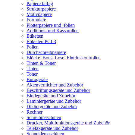
Papiere farbig
Strukturpapiere
Motivpapiere
Formulare
Plotterpapiere und -folien
Additions- und Kassarollen
Etiketten
Etiketten PCL3
Folien
Durchschreibpapiere
Blöcke, Bons, Lose, Eintrittskontrollen
Tinten & Toner
Tinten
Toner
Bürogeräte
Aktenvernichter und Zubehör
Beschriftungsgeräte und Zubehör
Bindegeräte und Zubehör
Laminiergeräte und Zubehör
Diktiergeräte und Zubehör
Rechner
Schreibmaschinen
Drucker, Multifunktionsgeräte und Zubehör
Telefaxgeräte und Zubehör
Schneidemaschinen