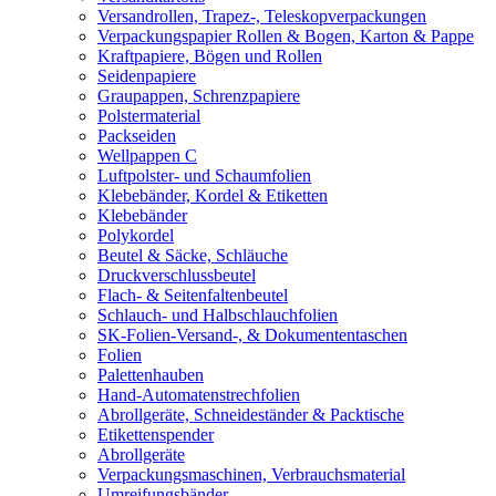
Versandrollen, Trapez-, Teleskopverpackungen
Verpackungspapier Rollen & Bogen, Karton & Pappe
Kraftpapiere, Bögen und Rollen
Seidenpapiere
Graupappen, Schrenzpapiere
Polstermaterial
Packseiden
Wellpappen C
Luftpolster- und Schaumfolien
Klebebänder, Kordel & Etiketten
Klebebänder
Polykordel
Beutel & Säcke, Schläuche
Druckverschlussbeutel
Flach- & Seitenfaltenbeutel
Schlauch- und Halbschlauchfolien
SK-Folien-Versand-, & Dokumententaschen
Folien
Palettenhauben
Hand-Automatenstrechfolien
Abrollgeräte, Schneideständer & Packtische
Etikettenspender
Abrollgeräte
Verpackungsmaschinen, Verbrauchsmaterial
Umreifungsbänder