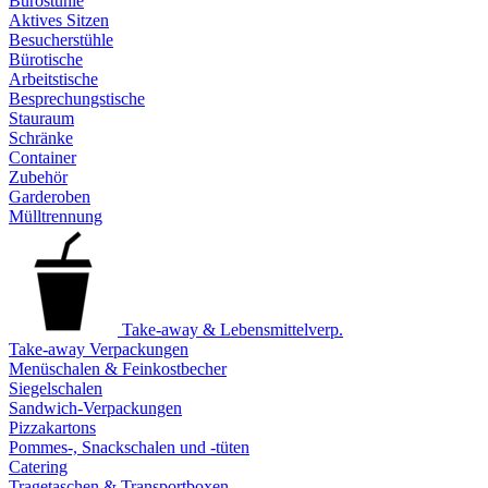
Bürostühle
Aktives Sitzen
Besucherstühle
Bürotische
Arbeitstische
Besprechungstische
Stauraum
Schränke
Container
Zubehör
Garderoben
Mülltrennung
Take-away & Lebensmittelverp.
Take-away Verpackungen
Menüschalen & Feinkostbecher
Siegelschalen
Sandwich-Verpackungen
Pizzakartons
Pommes-, Snackschalen und -tüten
Catering
Tragetaschen & Transportboxen