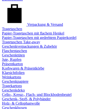
Verpackung & Versand
Tragetaschen
Papier-Tragetaschen mit flachem Henkel
Papier-Tragetaschen mit gedrehtem Papierkordel
Tragetaschen Take-away
Geschenkverpackungen & Zubehör
Flaschentaschen
Geschenktüten
Jute, Rupfen
Präsentkarton
Korbwaren & Präsentkörbe
Klarsichtfolien
Weinkartons
Geschenkpapiere
Tragekartons
Geschenkdeko
Cello-, Kreuz-, Flach- und Blockbodenbeutel
Geschenk- Stoff- & Polybänder
Holz- & Cellophanwolle
Geschenkboxen