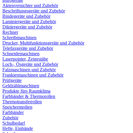
Bürogeräte
Aktenvernichter und Zubehör
Beschriftungsgeräte und Zubehör
Bindegeräte und Zubehör
Laminiergeräte und Zubehör
Diktiergeräte und Zubehör
Rechner
Schreibmaschinen
Drucker, Multifunktionsgeräte und Zubehör
Telefaxgeräte und Zubehör
Schneidemaschinen
Laserpointer, Zeigestäbe
Loch-, Ösgeräte und Zubehör
Falzmaschinen und Zubehör
Frankiermaschinen und Zubehör
Prüfgeräte
Geldzählmaschinen
Produkte fürs Raumklima
Farbbänder & Thermorollen
Thermotransferrollen
Speichermedien
Farbbänder
Zubehör
Schulbedarf
Hefte, Einbände