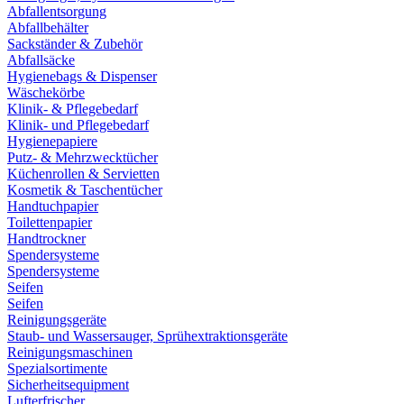
Abfallentsorgung
Abfallbehälter
Sackständer & Zubehör
Abfallsäcke
Hygienebags & Dispenser
Wäschekörbe
Klinik- & Pflegebedarf
Klinik- und Pflegebedarf
Hygienepapiere
Putz- & Mehrzwecktücher
Küchenrollen & Servietten
Kosmetik & Taschentücher
Handtuchpapier
Toilettenpapier
Handtrockner
Spendersysteme
Spendersysteme
Seifen
Seifen
Reinigungsgeräte
Staub- und Wassersauger, Sprühextraktionsgeräte
Reinigungsmaschinen
Spezialsortimente
Sicherheitsequipment
Lufterfrischer