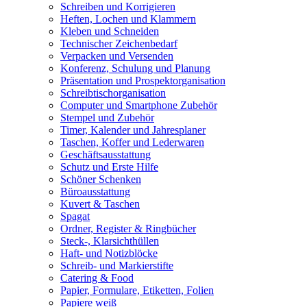
Schreiben und Korrigieren
Heften, Lochen und Klammern
Kleben und Schneiden
Technischer Zeichenbedarf
Verpacken und Versenden
Konferenz, Schulung und Planung
Präsentation und Prospektorganisation
Schreibtischorganisation
Computer und Smartphone Zubehör
Stempel und Zubehör
Timer, Kalender und Jahresplaner
Taschen, Koffer und Lederwaren
Geschäftsausstattung
Schutz und Erste Hilfe
Schöner Schenken
Büroausstattung
Kuvert & Taschen
Spagat
Ordner, Register & Ringbücher
Steck-, Klarsichthüllen
Haft- und Notizblöcke
Schreib- und Markierstifte
Catering & Food
Papier, Formulare, Etiketten, Folien
Papiere weiß