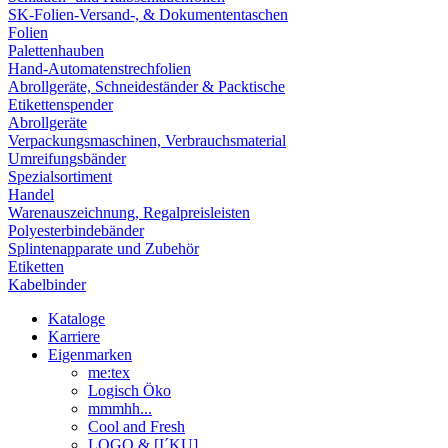
SK-Folien-Versand-, & Dokumententaschen
Folien
Palettenhauben
Hand-Automatenstrechfolien
Abrollgeräte, Schneideständer & Packtische
Etikettenspender
Abrollgeräte
Verpackungsmaschinen, Verbrauchsmaterial
Umreifungsbänder
Spezialsortiment
Handel
Warenauszeichnung, Regalpreisleisten
Polyesterbindebänder
Splintenapparate und Zubehör
Etiketten
Kabelbinder
Kataloge
Karriere
Eigenmarken
me:tex
Logisch Öko
mmmhh...
Cool and Fresh
LOGO & [I´KU]