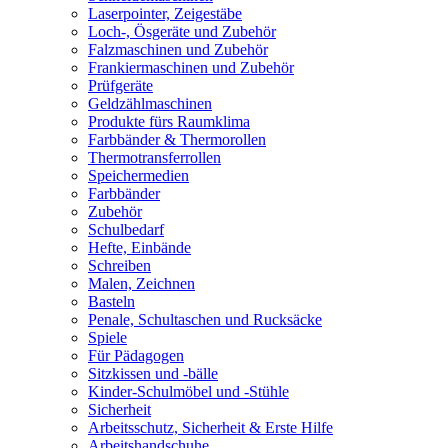
Laserpointer, Zeigestäbe
Loch-, Ösgeräte und Zubehör
Falzmaschinen und Zubehör
Frankiermaschinen und Zubehör
Prüfgeräte
Geldzählmaschinen
Produkte fürs Raumklima
Farbbänder & Thermorollen
Thermotransferrollen
Speichermedien
Farbbänder
Zubehör
Schulbedarf
Hefte, Einbände
Schreiben
Malen, Zeichnen
Basteln
Penale, Schultaschen und Rucksäcke
Spiele
Für Pädagogen
Sitzkissen und -bälle
Kinder-Schulmöbel und -Stühle
Sicherheit
Arbeitsschutz, Sicherheit & Erste Hilfe
Arbeitshandschuhe