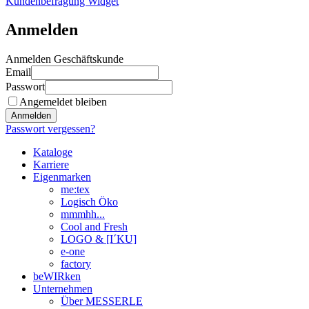
Kundenbefragung Widget
Anmelden
Anmelden Geschäftskunde
Email
Passwort
Angemeldet bleiben
Anmelden
Passwort vergessen?
Kataloge
Karriere
Eigenmarken
me:tex
Logisch Öko
mmmhh...
Cool and Fresh
LOGO & [I´KU]
e-one
factory
beWIRken
Unternehmen
Über MESSERLE