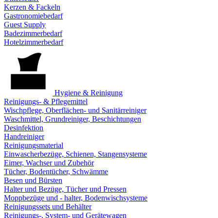
Kerzen & Fackeln
Gastronomiebedarf
Guest Supply
Badezimmerbedarf
Hotelzimmerbedarf
Hygiene & Reinigung
Reinigungs- & Pflegemittel
Wischpflege, Oberflächen- und Sanitärreiniger
Waschmittel, Grundreiniger, Beschichtungen
Desinfektion
Handreiniger
Reinigungsmaterial
Einwascherbezüge, Schienen, Stangensysteme
Eimer, Wachser und Zubehör
Tücher, Bodentücher, Schwämme
Besen und Bürsten
Halter und Bezüge, Tücher und Pressen
Moppbezüge und - halter, Bodenwischsysteme
Reinigungssets und Behälter
Reinigungs-, System- und Gerätewagen