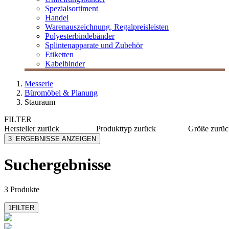
Spezialsortiment
Handel
Warenauszeichnung, Regalpreisleisten
Polyesterbindebänder
Splintenapparate und Zubehör
Etiketten
Kabelbinder
Messerle
Büromöbel & Planung
Stauraum
FILTER
Hersteller
zurück
Produkttyp
zurück
Größe
zurüc
Nowy Styl
Büroschränke
120x11
3
ERGEBNISSE ANZEIGEN
Steelcase
Container
120x79
Suchergebnisse
3 Produkte
1
FILTER