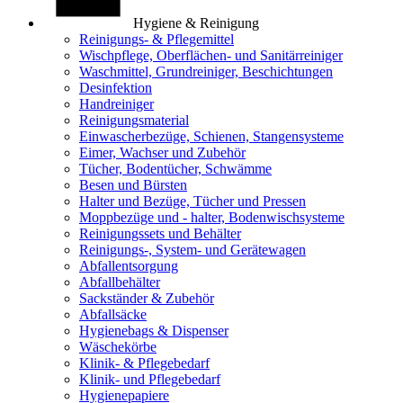
Hygiene & Reinigung
Reinigungs- & Pflegemittel
Wischpflege, Oberflächen- und Sanitärreiniger
Waschmittel, Grundreiniger, Beschichtungen
Desinfektion
Handreiniger
Reinigungsmaterial
Einwascherbezüge, Schienen, Stangensysteme
Eimer, Wachser und Zubehör
Tücher, Bodentücher, Schwämme
Besen und Bürsten
Halter und Bezüge, Tücher und Pressen
Moppbezüge und - halter, Bodenwischsysteme
Reinigungssets und Behälter
Reinigungs-, System- und Gerätewagen
Abfallentsorgung
Abfallbehälter
Sackständer & Zubehör
Abfallsäcke
Hygienebags & Dispenser
Wäschekörbe
Klinik- & Pflegebedarf
Klinik- und Pflegebedarf
Hygienepapiere