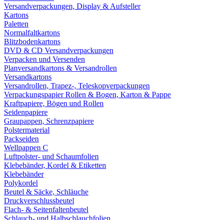
Versandverpackungen, Display & Aufsteller
Kartons
Paletten
Normalfaltkartons
Blitzbodenkartons
DVD & CD Versandverpackungen
Verpacken und Versenden
Planversandkartons & Versandrollen
Versandkartons
Versandrollen, Trapez-, Teleskopverpackungen
Verpackungspapier Rollen & Bogen, Karton & Pappe
Kraftpapiere, Bögen und Rollen
Seidenpapiere
Graupappen, Schrenzpapiere
Polstermaterial
Packseiden
Wellpappen C
Luftpolster- und Schaumfolien
Klebebänder, Kordel & Etiketten
Klebebänder
Polykordel
Beutel & Säcke, Schläuche
Druckverschlussbeutel
Flach- & Seitenfaltenbeutel
Schlauch- und Halbschlauchfolien