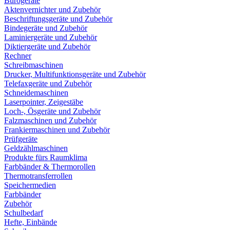
Bürogeräte
Aktenvernichter und Zubehör
Beschriftungsgeräte und Zubehör
Bindegeräte und Zubehör
Laminiergeräte und Zubehör
Diktiergeräte und Zubehör
Rechner
Schreibmaschinen
Drucker, Multifunktionsgeräte und Zubehör
Telefaxgeräte und Zubehör
Schneidemaschinen
Laserpointer, Zeigestäbe
Loch-, Ösgeräte und Zubehör
Falzmaschinen und Zubehör
Frankiermaschinen und Zubehör
Prüfgeräte
Geldzählmaschinen
Produkte fürs Raumklima
Farbbänder & Thermorollen
Thermotransferrollen
Speichermedien
Farbbänder
Zubehör
Schulbedarf
Hefte, Einbände