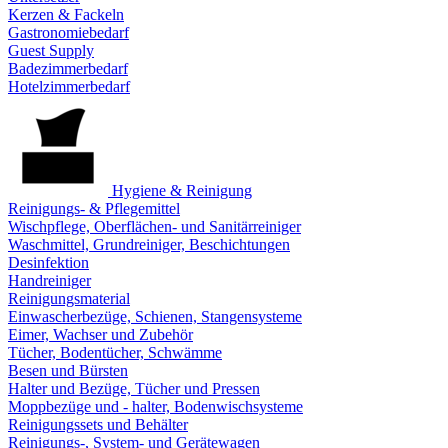
Kerzen & Fackeln
Gastronomiebedarf
Guest Supply
Badezimmerbedarf
Hotelzimmerbedarf
Hygiene & Reinigung
Reinigungs- & Pflegemittel
Wischpflege, Oberflächen- und Sanitärreiniger
Waschmittel, Grundreiniger, Beschichtungen
Desinfektion
Handreiniger
Reinigungsmaterial
Einwascherbezüge, Schienen, Stangensysteme
Eimer, Wachser und Zubehör
Tücher, Bodentücher, Schwämme
Besen und Bürsten
Halter und Bezüge, Tücher und Pressen
Moppbezüge und - halter, Bodenwischsysteme
Reinigungssets und Behälter
Reinigungs-, System- und Gerätewagen