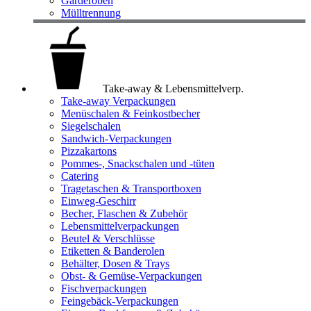
Garderoben
Mülltrennung
Take-away & Lebensmittelverp.
Take-away Verpackungen
Menüschalen & Feinkostbecher
Siegelschalen
Sandwich-Verpackungen
Pizzakartons
Pommes-, Snackschalen und -tüten
Catering
Tragetaschen & Transportboxen
Einweg-Geschirr
Becher, Flaschen & Zubehör
Lebensmittelverpackungen
Beutel & Verschlüsse
Etiketten & Banderolen
Behälter, Dosen & Trays
Obst- & Gemüse-Verpackungen
Fischverpackungen
Feingebäck-Verpackungen