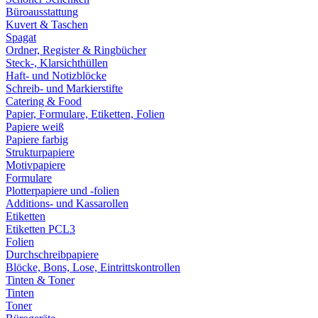
Büroausstattung
Kuvert & Taschen
Spagat
Ordner, Register & Ringbücher
Steck-, Klarsichthüllen
Haft- und Notizblöcke
Schreib- und Markierstifte
Catering & Food
Papier, Formulare, Etiketten, Folien
Papiere weiß
Papiere farbig
Strukturpapiere
Motivpapiere
Formulare
Plotterpapiere und -folien
Additions- und Kassarollen
Etiketten
Etiketten PCL3
Folien
Durchschreibpapiere
Blöcke, Bons, Lose, Eintrittskontrollen
Tinten & Toner
Tinten
Toner