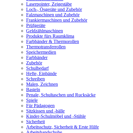
Laserpointer, Zeigestäbe
Loch-, Ösgeräte und Zubehör
Falzmaschinen und Zubehör
Frankiermaschinen und Zubehör
Prüfgeräte
Geldzählmaschinen
Produkte fürs Raumklima
Farbbänder & Thermorollen
Thermotransferrollen
Speichermedien
Farbbänder
Zubehör
Schulbedarf
Hefte, Einbände
Schreiben
Malen, Zeichnen
Basteln
Penale, Schultaschen und Rucksäcke
Spiele
Für Pädagogen
Sitzkissen und -bälle
Kinder-Schulmöbel und -Stühle
Sicherheit
Arbeitsschutz, Sicherheit & Erste Hilfe
Arbeitshandschuhe