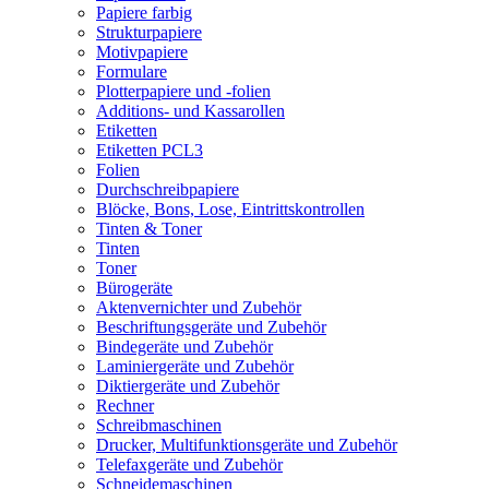
Papiere farbig
Strukturpapiere
Motivpapiere
Formulare
Plotterpapiere und -folien
Additions- und Kassarollen
Etiketten
Etiketten PCL3
Folien
Durchschreibpapiere
Blöcke, Bons, Lose, Eintrittskontrollen
Tinten & Toner
Tinten
Toner
Bürogeräte
Aktenvernichter und Zubehör
Beschriftungsgeräte und Zubehör
Bindegeräte und Zubehör
Laminiergeräte und Zubehör
Diktiergeräte und Zubehör
Rechner
Schreibmaschinen
Drucker, Multifunktionsgeräte und Zubehör
Telefaxgeräte und Zubehör
Schneidemaschinen