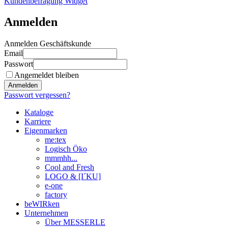
Kundenbefragung Widget
Anmelden
Anmelden Geschäftskunde
Email
Passwort
Angemeldet bleiben
Anmelden
Passwort vergessen?
Kataloge
Karriere
Eigenmarken
me:tex
Logisch Öko
mmmhh...
Cool and Fresh
LOGO & [I´KU]
e-one
factory
beWIRken
Unternehmen
Über MESSERLE