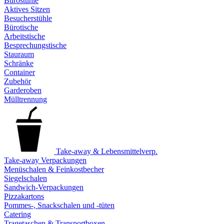
Bürostühle
Aktives Sitzen
Besucherstühle
Bürotische
Arbeitstische
Besprechungstische
Stauraum
Schränke
Container
Zubehör
Garderoben
Mülltrennung
Take-away & Lebensmittelverp.
Take-away Verpackungen
Menüschalen & Feinkostbecher
Siegelschalen
Sandwich-Verpackungen
Pizzakartons
Pommes-, Snackschalen und -tüten
Catering
Tragetaschen & Transportboxen