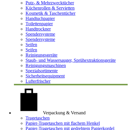
Putz- & Mehrzwecktücher
Küchenrollen & Servietten
Kosmetik & Taschentücher
Handtuchpapier
Toilettenpapier
Handtrockner
Spendersysteme
Spendersysteme
Seifen
Seifen
Reinigungsgeräte
Staub- und Wassersauger, Sprühextraktionsgeräte
Reinigungsmaschinen
Spezialsortimente
Sicherheitsequipment
Lufterfrischer
Verpackung & Versand
Tragetaschen
Papier-Tragetaschen mit flachem Henkel
Papier-Tragetaschen mit gedrehtem Papierkordel