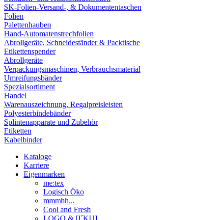
SK-Folien-Versand-, & Dokumententaschen
Folien
Palettenhauben
Hand-Automatenstrechfolien
Abrollgeräte, Schneideständer & Packtische
Etikettenspender
Abrollgeräte
Verpackungsmaschinen, Verbrauchsmaterial
Umreifungsbänder
Spezialsortiment
Handel
Warenauszeichnung, Regalpreisleisten
Polyesterbindebänder
Splintenapparate und Zubehör
Etiketten
Kabelbinder
Kataloge
Karriere
Eigenmarken
me:tex
Logisch Öko
mmmhh...
Cool and Fresh
LOGO & [I´KU]