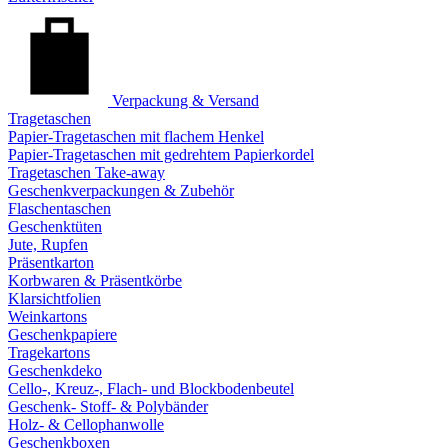
Verpackung & Versand
Tragetaschen
Papier-Tragetaschen mit flachem Henkel
Papier-Tragetaschen mit gedrehtem Papierkordel
Tragetaschen Take-away
Geschenkverpackungen & Zubehör
Flaschentaschen
Geschenktüten
Jute, Rupfen
Präsentkarton
Korbwaren & Präsentkörbe
Klarsichtfolien
Weinkartons
Geschenkpapiere
Tragekartons
Geschenkdeko
Cello-, Kreuz-, Flach- und Blockbodenbeutel
Geschenk- Stoff- & Polybänder
Holz- & Cellophanwolle
Geschenkboxen