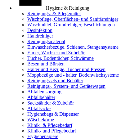
Hygiene & Reinigung
Reinigungs- & Pflegemittel
Wischpflege, Oberflächen- und Sanitärreiniger
Waschmittel, Grundreiniger, Beschichtungen
Desinfektion
Handreiniger
Reinigungsmaterial
Einwascherbezüge, Schienen, Stangensysteme
Eimer, Wachser und Zubehör
Tücher, Bodentücher, Schwämme
Besen und Bürsten
Halter und Bezüge, Tücher und Pressen
Moppbezüge und - halter, Bodenwischsysteme
Reinigungssets und Behälter
Reinigungs-, System- und Gerätewagen
Abfallentsorgung
Abfallbehälter
Sackständer & Zubehör
Abfallsäcke
Hygienebags & Dispenser
Wäschekörbe
Klinik- & Pflegebedarf
Klinik- und Pflegebedarf
Hygienepapiere