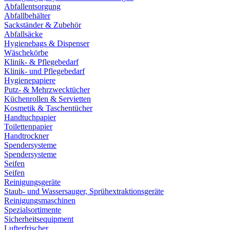
Abfallentsorgung
Abfallbehälter
Sackständer & Zubehör
Abfallsäcke
Hygienebags & Dispenser
Wäschekörbe
Klinik- & Pflegebedarf
Klinik- und Pflegebedarf
Hygienepapiere
Putz- & Mehrzwecktücher
Küchenrollen & Servietten
Kosmetik & Taschentücher
Handtuchpapier
Toilettenpapier
Handtrockner
Spendersysteme
Spendersysteme
Seifen
Seifen
Reinigungsgeräte
Staub- und Wassersauger, Sprühextraktionsgeräte
Reinigungsmaschinen
Spezialsortimente
Sicherheitsequipment
Lufterfrischer