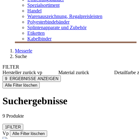
Spezialsortiment
Handel
Warenauszeichnung, Regalpreisleisten
Polyesterbindebänder
Splintenapparate und Zubehör
Etiketten
Kabelbinder
Messerle
Suche
FILTER
Hersteller
zurück
vp
Material
zurück
Detailfarbe
Vp
Kraftpapier
blau
9
ERGEBNISSE ANZEIGEN
[e] one
Papier
braun
Alle Filter löschen
[I`KU]
PE
grün
3L
rot
Suchergebnisse
3M
schwarz
mehr anzeig
Abus
mehr anzeigen
9 Produkte
Filter zurücksetzen
1
FILTER
Vp
Alle Filter löschen