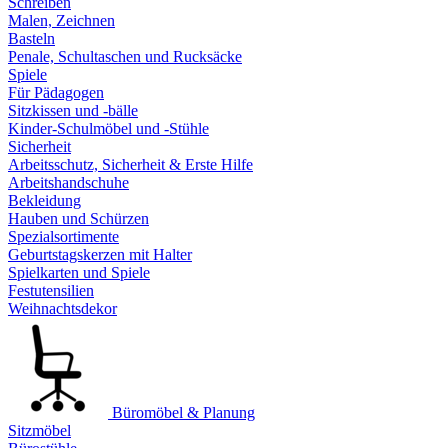
Schreiben
Malen, Zeichnen
Basteln
Penale, Schultaschen und Rucksäcke
Spiele
Für Pädagogen
Sitzkissen und -bälle
Kinder-Schulmöbel und -Stühle
Sicherheit
Arbeitsschutz, Sicherheit & Erste Hilfe
Arbeitshandschuhe
Bekleidung
Hauben und Schürzen
Spezialsortimente
Geburtstagskerzen mit Halter
Spielkarten und Spiele
Festutensilien
Weihnachtsdekor
Büromöbel & Planung
Sitzmöbel