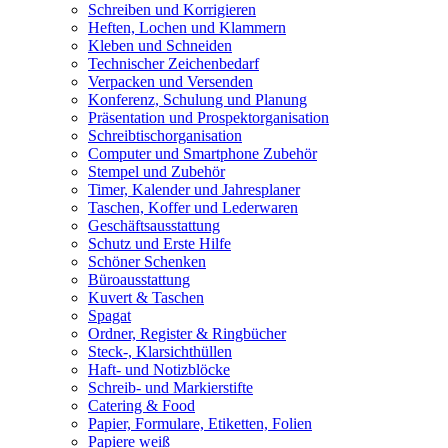
Schreiben und Korrigieren
Heften, Lochen und Klammern
Kleben und Schneiden
Technischer Zeichenbedarf
Verpacken und Versenden
Konferenz, Schulung und Planung
Präsentation und Prospektorganisation
Schreibtischorganisation
Computer und Smartphone Zubehör
Stempel und Zubehör
Timer, Kalender und Jahresplaner
Taschen, Koffer und Lederwaren
Geschäftsausstattung
Schutz und Erste Hilfe
Schöner Schenken
Büroausstattung
Kuvert & Taschen
Spagat
Ordner, Register & Ringbücher
Steck-, Klarsichthüllen
Haft- und Notizblöcke
Schreib- und Markierstifte
Catering & Food
Papier, Formulare, Etiketten, Folien
Papiere weiß