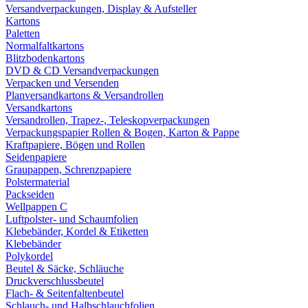
Versandverpackungen, Display & Aufsteller
Kartons
Paletten
Normalfaltkartons
Blitzbodenkartons
DVD & CD Versandverpackungen
Verpacken und Versenden
Planversandkartons & Versandrollen
Versandkartons
Versandrollen, Trapez-, Teleskopverpackungen
Verpackungspapier Rollen & Bogen, Karton & Pappe
Kraftpapiere, Bögen und Rollen
Seidenpapiere
Graupappen, Schrenzpapiere
Polstermaterial
Packseiden
Wellpappen C
Luftpolster- und Schaumfolien
Klebebänder, Kordel & Etiketten
Klebebänder
Polykordel
Beutel & Säcke, Schläuche
Druckverschlussbeutel
Flach- & Seitenfaltenbeutel
Schlauch- und Halbschlauchfolien