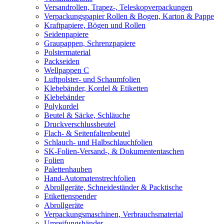
Versandrollen, Trapez-, Teleskopverpackungen
Verpackungspapier Rollen & Bogen, Karton & Pappe
Kraftpapiere, Bögen und Rollen
Seidenpapiere
Graupappen, Schrenzpapiere
Polstermaterial
Packseiden
Wellpappen C
Luftpolster- und Schaumfolien
Klebebänder, Kordel & Etiketten
Klebebänder
Polykordel
Beutel & Säcke, Schläuche
Druckverschlussbeutel
Flach- & Seitenfaltenbeutel
Schlauch- und Halbschlauchfolien
SK-Folien-Versand-, & Dokumententaschen
Folien
Palettenhauben
Hand-Automatenstrechfolien
Abrollgeräte, Schneideständer & Packtische
Etikettenspender
Abrollgeräte
Verpackungsmaschinen, Verbrauchsmaterial
Umreifungsbänder