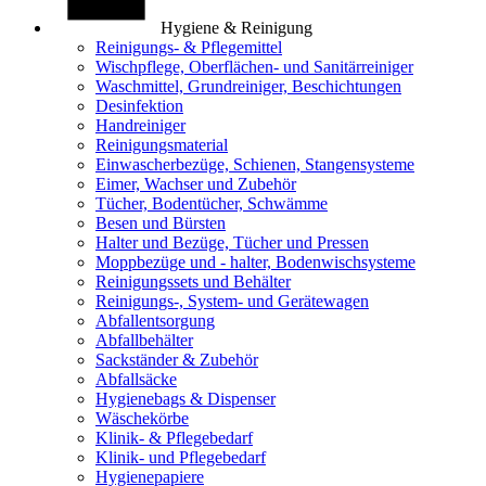
Hygiene & Reinigung
Reinigungs- & Pflegemittel
Wischpflege, Oberflächen- und Sanitärreiniger
Waschmittel, Grundreiniger, Beschichtungen
Desinfektion
Handreiniger
Reinigungsmaterial
Einwascherbezüge, Schienen, Stangensysteme
Eimer, Wachser und Zubehör
Tücher, Bodentücher, Schwämme
Besen und Bürsten
Halter und Bezüge, Tücher und Pressen
Moppbezüge und - halter, Bodenwischsysteme
Reinigungssets und Behälter
Reinigungs-, System- und Gerätewagen
Abfallentsorgung
Abfallbehälter
Sackständer & Zubehör
Abfallsäcke
Hygienebags & Dispenser
Wäschekörbe
Klinik- & Pflegebedarf
Klinik- und Pflegebedarf
Hygienepapiere