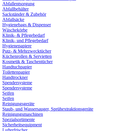
Abfallentsorgung
Abfallbehälter
Sackständer & Zubehör
Abfallsäcke
Hygienebags & Dispenser
Wäschekörbe
Klinik- & Pflegebedarf
Klinik- und Pflegebedarf
Hygienepapiere
Putz- & Mehrzwecktücher
Küchenrollen & Servietten
Kosmetik & Taschentücher
Handtuchpapier
Toilettenpapier
Handtrockner
Spendersysteme
Spendersysteme
Seifen
Seifen
Reinigungsgeräte
Staub- und Wassersauger, Sprühextraktionsgeräte
Reinigungsmaschinen
Spezialsortimente
Sicherheitsequipment
Lufterfrischer