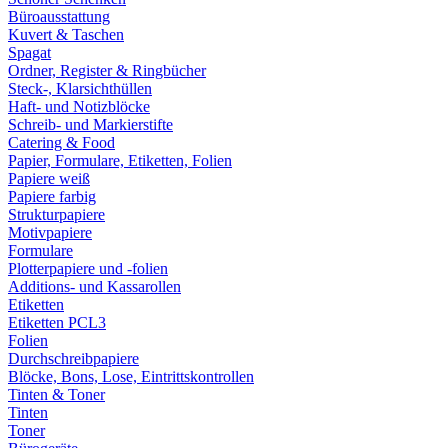
Büroausstattung
Kuvert & Taschen
Spagat
Ordner, Register & Ringbücher
Steck-, Klarsichthüllen
Haft- und Notizblöcke
Schreib- und Markierstifte
Catering & Food
Papier, Formulare, Etiketten, Folien
Papiere weiß
Papiere farbig
Strukturpapiere
Motivpapiere
Formulare
Plotterpapiere und -folien
Additions- und Kassarollen
Etiketten
Etiketten PCL3
Folien
Durchschreibpapiere
Blöcke, Bons, Lose, Eintrittskontrollen
Tinten & Toner
Tinten
Toner