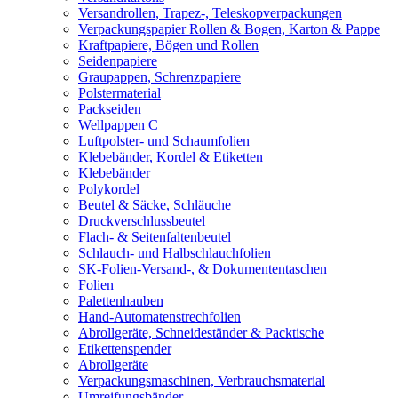
Versandrollen, Trapez-, Teleskopverpackungen
Verpackungspapier Rollen & Bogen, Karton & Pappe
Kraftpapiere, Bögen und Rollen
Seidenpapiere
Graupappen, Schrenzpapiere
Polstermaterial
Packseiden
Wellpappen C
Luftpolster- und Schaumfolien
Klebebänder, Kordel & Etiketten
Klebebänder
Polykordel
Beutel & Säcke, Schläuche
Druckverschlussbeutel
Flach- & Seitenfaltenbeutel
Schlauch- und Halbschlauchfolien
SK-Folien-Versand-, & Dokumententaschen
Folien
Palettenhauben
Hand-Automatenstrechfolien
Abrollgeräte, Schneideständer & Packtische
Etikettenspender
Abrollgeräte
Verpackungsmaschinen, Verbrauchsmaterial
Umreifungsbänder