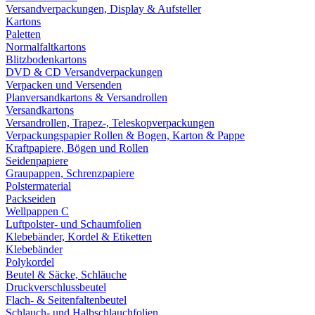
Versandverpackungen, Display & Aufsteller
Kartons
Paletten
Normalfaltkartons
Blitzbodenkartons
DVD & CD Versandverpackungen
Verpacken und Versenden
Planversandkartons & Versandrollen
Versandkartons
Versandrollen, Trapez-, Teleskopverpackungen
Verpackungspapier Rollen & Bogen, Karton & Pappe
Kraftpapiere, Bögen und Rollen
Seidenpapiere
Graupappen, Schrenzpapiere
Polstermaterial
Packseiden
Wellpappen C
Luftpolster- und Schaumfolien
Klebebänder, Kordel & Etiketten
Klebebänder
Polykordel
Beutel & Säcke, Schläuche
Druckverschlussbeutel
Flach- & Seitenfaltenbeutel
Schlauch- und Halbschlauchfolien