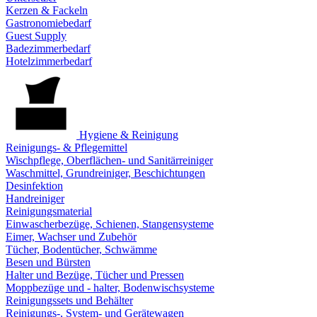
Kerzen & Fackeln
Gastronomiebedarf
Guest Supply
Badezimmerbedarf
Hotelzimmerbedarf
Hygiene & Reinigung
Reinigungs- & Pflegemittel
Wischpflege, Oberflächen- und Sanitärreiniger
Waschmittel, Grundreiniger, Beschichtungen
Desinfektion
Handreiniger
Reinigungsmaterial
Einwascherbezüge, Schienen, Stangensysteme
Eimer, Wachser und Zubehör
Tücher, Bodentücher, Schwämme
Besen und Bürsten
Halter und Bezüge, Tücher und Pressen
Moppbezüge und - halter, Bodenwischsysteme
Reinigungssets und Behälter
Reinigungs-, System- und Gerätewagen