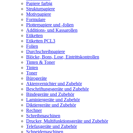
Papiere farbig
Strukturpapiere
Motivpapiere
Formulare
Plotterpapiere und -folien
Additions- und Kassarollen
Etiketten
Etiketten PCL3
Folien
Durchschreibpapiere
Blöcke, Bons, Lose, Eintrittskontrollen
Tinten & Toner
Tinten
Toner
Bürogeräte
Aktenvernichter und Zubehör
Beschriftungsgeräte und Zubehör
Bindegeräte und Zubehör
Laminiergeräte und Zubehör
Diktiergeräte und Zubehör
Rechner
Schreibmaschinen
Drucker, Multifunktionsgeräte und Zubehör
Telefaxgeräte und Zubehör
Schneidemaschinen