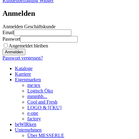
Kundenbefragung Widget
Anmelden
Anmelden Geschäftskunde
Email
Passwort
Angemeldet bleiben
Anmelden
Passwort vergessen?
Kataloge
Karriere
Eigenmarken
me:tex
Logisch Öko
mmmhh...
Cool and Fresh
LOGO & [I´KU]
e-one
factory
beWIRken
Unternehmen
Über MESSERLE