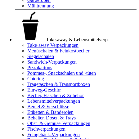
Garderoben
Mülltrennung
Take-away & Lebensmittelverp.
Take-away Verpackungen
Menüschalen & Feinkostbecher
Siegelschalen
Sandwich-Verpackungen
Pizzakartons
Pommes-, Snackschalen und -tüten
Catering
Tragetaschen & Transportboxen
Einweg-Geschirr
Becher, Flaschen & Zubehör
Lebensmittelverpackungen
Beutel & Verschlüsse
Etiketten & Banderolen
Behälter, Dosen & Trays
Obst- & Gemüse-Verpackungen
Fischverpackungen
Feingebäck-Verpackungen