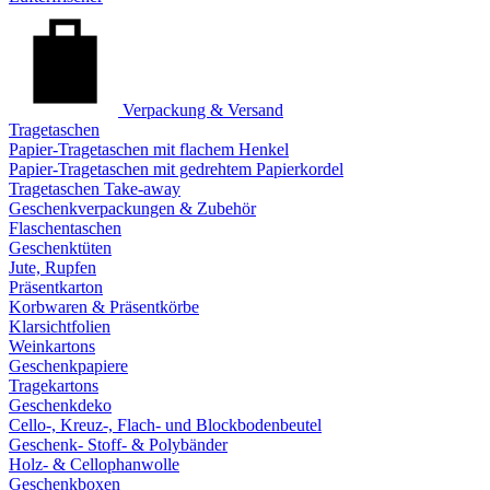
Verpackung & Versand
Tragetaschen
Papier-Tragetaschen mit flachem Henkel
Papier-Tragetaschen mit gedrehtem Papierkordel
Tragetaschen Take-away
Geschenkverpackungen & Zubehör
Flaschentaschen
Geschenktüten
Jute, Rupfen
Präsentkarton
Korbwaren & Präsentkörbe
Klarsichtfolien
Weinkartons
Geschenkpapiere
Tragekartons
Geschenkdeko
Cello-, Kreuz-, Flach- und Blockbodenbeutel
Geschenk- Stoff- & Polybänder
Holz- & Cellophanwolle
Geschenkboxen