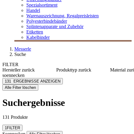
Spezialsortiment
Handel
Warenauszeichnung, Regalpreisleisten
Polyesterbindebänder
Splintenapparate und Zubehör
Etiketten
Kabelbinder
Messerle
Suche
FILTER
Hersteller
zurück
Produkttyp
zurück
Material
zur
soennecken
Haftnotizen
Karton
Soennecken
131
ERGEBNISSE ANZEIGEN
Hefter
PP
[e] one
Alle Filter löschen
Notizblöcke
Metall
[I`KU]
Ordner
PVC
3L
Suchergebnisse
Kunststo
3M
mehr anzeig
Abus
mehr anzeigen
131 Produkte
Filter zurücksetzen
1
FILTER
Soennecken