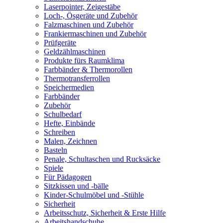
Laserpointer, Zeigestäbe
Loch-, Ösgeräte und Zubehör
Falzmaschinen und Zubehör
Frankiermaschinen und Zubehör
Prüfgeräte
Geldzählmaschinen
Produkte fürs Raumklima
Farbbänder & Thermorollen
Thermotransferrollen
Speichermedien
Farbbänder
Zubehör
Schulbedarf
Hefte, Einbände
Schreiben
Malen, Zeichnen
Basteln
Penale, Schultaschen und Rucksäcke
Spiele
Für Pädagogen
Sitzkissen und -bälle
Kinder-Schulmöbel und -Stühle
Sicherheit
Arbeitsschutz, Sicherheit & Erste Hilfe
Arbeitshandschuhe