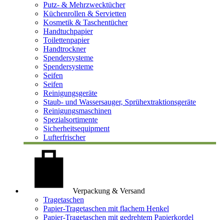
Putz- & Mehrzwecktücher
Küchenrollen & Servietten
Kosmetik & Taschentücher
Handtuchpapier
Toilettenpapier
Handtrockner
Spendersysteme
Spendersysteme
Seifen
Seifen
Reinigungsgeräte
Staub- und Wassersauger, Sprühextraktionsgeräte
Reinigungsmaschinen
Spezialsortimente
Sicherheitsequipment
Lufterfrischer
Verpackung & Versand
Tragetaschen
Papier-Tragetaschen mit flachem Henkel
Papier-Tragetaschen mit gedrehtem Papierkordel