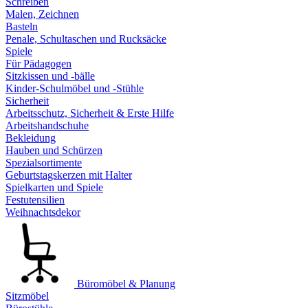
Schreiben
Malen, Zeichnen
Basteln
Penale, Schultaschen und Rucksäcke
Spiele
Für Pädagogen
Sitzkissen und -bälle
Kinder-Schulmöbel und -Stühle
Sicherheit
Arbeitsschutz, Sicherheit & Erste Hilfe
Arbeitshandschuhe
Bekleidung
Hauben und Schürzen
Spezialsortimente
Geburtstagskerzen mit Halter
Spielkarten und Spiele
Festutensilien
Weihnachtsdekor
Büromöbel & Planung
Sitzmöbel