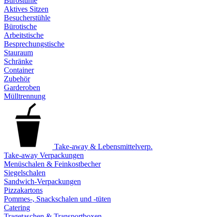
Bürostühle
Aktives Sitzen
Besucherstühle
Bürotische
Arbeitstische
Besprechungstische
Stauraum
Schränke
Container
Zubehör
Garderoben
Mülltrennung
Take-away & Lebensmittelverp.
Take-away Verpackungen
Menüschalen & Feinkostbecher
Siegelschalen
Sandwich-Verpackungen
Pizzakartons
Pommes-, Snackschalen und -tüten
Catering
Tragetaschen & Transportboxen