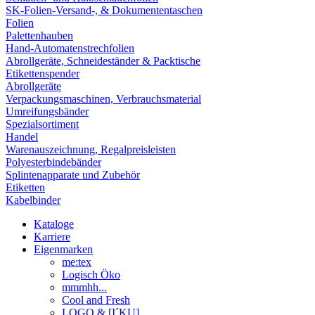
SK-Folien-Versand-, & Dokumententaschen
Folien
Palettenhauben
Hand-Automatenstrechfolien
Abrollgeräte, Schneideständer & Packtische
Etikettenspender
Abrollgeräte
Verpackungsmaschinen, Verbrauchsmaterial
Umreifungsbänder
Spezialsortiment
Handel
Warenauszeichnung, Regalpreisleisten
Polyesterbindebänder
Splintenapparate und Zubehör
Etiketten
Kabelbinder
Kataloge
Karriere
Eigenmarken
me:tex
Logisch Öko
mmmhh...
Cool and Fresh
LOGO & [I´KU]