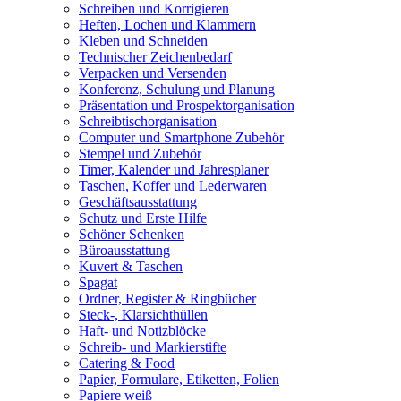
Schreiben und Korrigieren
Heften, Lochen und Klammern
Kleben und Schneiden
Technischer Zeichenbedarf
Verpacken und Versenden
Konferenz, Schulung und Planung
Präsentation und Prospektorganisation
Schreibtischorganisation
Computer und Smartphone Zubehör
Stempel und Zubehör
Timer, Kalender und Jahresplaner
Taschen, Koffer und Lederwaren
Geschäftsausstattung
Schutz und Erste Hilfe
Schöner Schenken
Büroausstattung
Kuvert & Taschen
Spagat
Ordner, Register & Ringbücher
Steck-, Klarsichthüllen
Haft- und Notizblöcke
Schreib- und Markierstifte
Catering & Food
Papier, Formulare, Etiketten, Folien
Papiere weiß