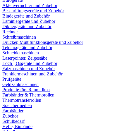
Bürogeräte
Aktenvernichter und Zubehör
Beschriftungsgeräte und Zubehör
Bindegeräte und Zubehör
Laminiergeräte und Zubehör
Diktiergeräte und Zubehör
Rechner
Schreibmaschinen
Drucker, Multifunktionsgeräte und Zubehör
Telefaxgeräte und Zubehör
Schneidemaschinen
Laserpointer, Zeigestäbe
Loch-, Ösgeräte und Zubehör
Falzmaschinen und Zubehör
Frankiermaschinen und Zubehör
Prüfgeräte
Geldzählmaschinen
Produkte fürs Raumklima
Farbbänder & Thermorollen
Thermotransferrollen
Speichermedien
Farbbänder
Zubehör
Schulbedarf
Hefte, Einbände