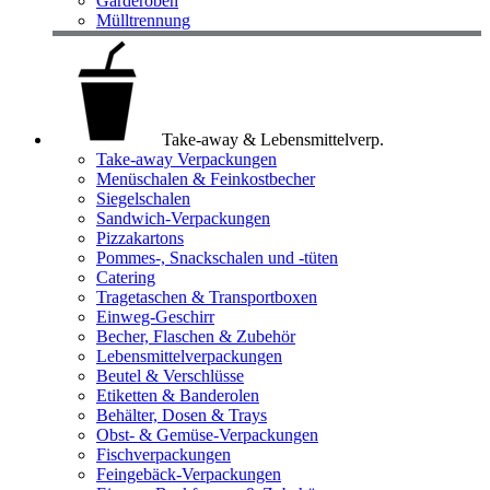
Garderoben
Mülltrennung
Take-away & Lebensmittelverp.
Take-away Verpackungen
Menüschalen & Feinkostbecher
Siegelschalen
Sandwich-Verpackungen
Pizzakartons
Pommes-, Snackschalen und -tüten
Catering
Tragetaschen & Transportboxen
Einweg-Geschirr
Becher, Flaschen & Zubehör
Lebensmittelverpackungen
Beutel & Verschlüsse
Etiketten & Banderolen
Behälter, Dosen & Trays
Obst- & Gemüse-Verpackungen
Fischverpackungen
Feingebäck-Verpackungen