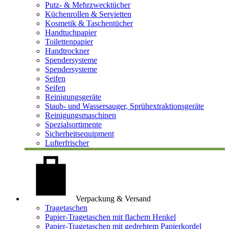
Putz- & Mehrzwecktücher
Küchenrollen & Servietten
Kosmetik & Taschentücher
Handtuchpapier
Toilettenpapier
Handtrockner
Spendersysteme
Spendersysteme
Seifen
Seifen
Reinigungsgeräte
Staub- und Wassersauger, Sprühextraktionsgeräte
Reinigungsmaschinen
Spezialsortimente
Sicherheitsequipment
Lufterfrischer
Verpackung & Versand
Tragetaschen
Papier-Tragetaschen mit flachem Henkel
Papier-Tragetaschen mit gedrehtem Papierkordel