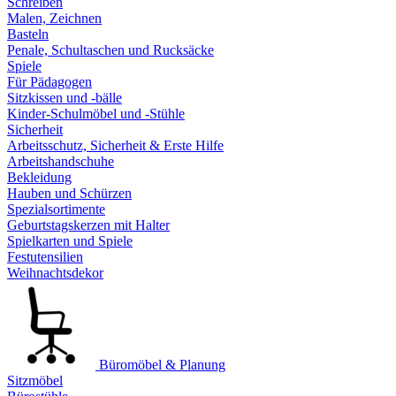
Schreiben
Malen, Zeichnen
Basteln
Penale, Schultaschen und Rucksäcke
Spiele
Für Pädagogen
Sitzkissen und -bälle
Kinder-Schulmöbel und -Stühle
Sicherheit
Arbeitsschutz, Sicherheit & Erste Hilfe
Arbeitshandschuhe
Bekleidung
Hauben und Schürzen
Spezialsortimente
Geburtstagskerzen mit Halter
Spielkarten und Spiele
Festutensilien
Weihnachtsdekor
Büromöbel & Planung
Sitzmöbel