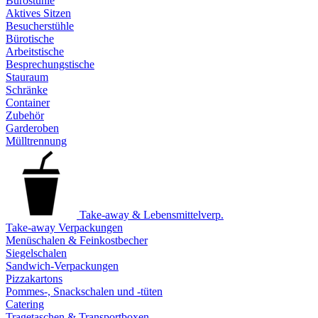
Bürostühle
Aktives Sitzen
Besucherstühle
Bürotische
Arbeitstische
Besprechungstische
Stauraum
Schränke
Container
Zubehör
Garderoben
Mülltrennung
Take-away & Lebensmittelverp.
Take-away Verpackungen
Menüschalen & Feinkostbecher
Siegelschalen
Sandwich-Verpackungen
Pizzakartons
Pommes-, Snackschalen und -tüten
Catering
Tragetaschen & Transportboxen