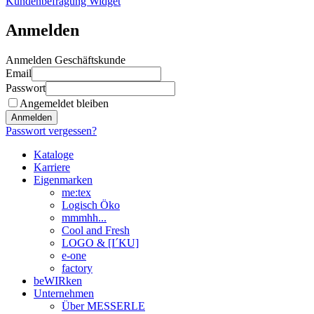
Kundenbefragung Widget
Anmelden
Anmelden Geschäftskunde
Email
Passwort
Angemeldet bleiben
Anmelden
Passwort vergessen?
Kataloge
Karriere
Eigenmarken
me:tex
Logisch Öko
mmmhh...
Cool and Fresh
LOGO & [I´KU]
e-one
factory
beWIRken
Unternehmen
Über MESSERLE