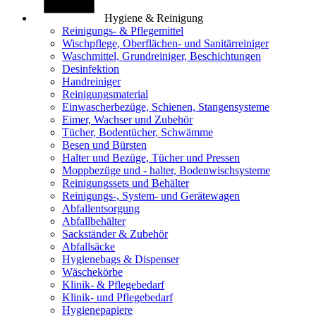
Hygiene & Reinigung
Reinigungs- & Pflegemittel
Wischpflege, Oberflächen- und Sanitärreiniger
Waschmittel, Grundreiniger, Beschichtungen
Desinfektion
Handreiniger
Reinigungsmaterial
Einwascherbezüge, Schienen, Stangensysteme
Eimer, Wachser und Zubehör
Tücher, Bodentücher, Schwämme
Besen und Bürsten
Halter und Bezüge, Tücher und Pressen
Moppbezüge und - halter, Bodenwischsysteme
Reinigungssets und Behälter
Reinigungs-, System- und Gerätewagen
Abfallentsorgung
Abfallbehälter
Sackständer & Zubehör
Abfallsäcke
Hygienebags & Dispenser
Wäschekörbe
Klinik- & Pflegebedarf
Klinik- und Pflegebedarf
Hygienepapiere