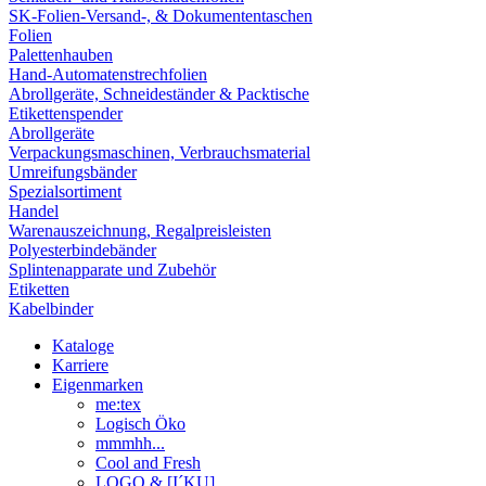
SK-Folien-Versand-, & Dokumententaschen
Folien
Palettenhauben
Hand-Automatenstrechfolien
Abrollgeräte, Schneideständer & Packtische
Etikettenspender
Abrollgeräte
Verpackungsmaschinen, Verbrauchsmaterial
Umreifungsbänder
Spezialsortiment
Handel
Warenauszeichnung, Regalpreisleisten
Polyesterbindebänder
Splintenapparate und Zubehör
Etiketten
Kabelbinder
Kataloge
Karriere
Eigenmarken
me:tex
Logisch Öko
mmmhh...
Cool and Fresh
LOGO & [I´KU]