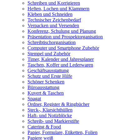
Schreiben und Korrigieren
Heften, Lochen und Klammern
Kleben und Schneiden
Technischer Zeichenbedarf
Verpacken und Versenden
Konferenz, Schulung und Planung
Präsentation und Prospektorganisation
Schreibtischorganisation
Computer und Smartphone Zubehör
Stempel und Zubehör
Timer, Kalender und Jahresplaner
Taschen, Koffer und Lederwaren
Geschäftsausstattung
Schutz und Erste Hilfe
Schöner Schenken
Büroausstattung
Kuvert & Taschen
Spagat
Ordner, Register & Ringbücher
Steck-, Klarsichthüllen
Haft- und Notizblöcke
Schreib- und Markierstifte
Catering & Food
Papier, Formulare, Etiketten, Folien
Papiere weiß