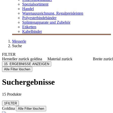
Spezialsortiment
Handel
Warenauszeichnung, Regalpreisleisten
Polyesterbindebänder
Splintenapparate und Zubehör
Etiketten
Kabelbinder
Messerle
Suche
FILTER
Hersteller
zurück
goldina
Material
zurück
Breite
zurüc
Goldina
Metall
10 mm
15
ERGEBNISSE ANZEIGEN
[e] one
Kunststoff
15 mm
Alle Filter löschen
[I`KU]
2 mm
mehr anzeig
3L
Suchergebnisse
3M
Abus
mehr anzeigen
15 Produkte
Filter zurücksetzen
1
FILTER
Goldina
Alle Filter löschen