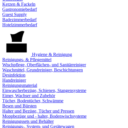
Kerzen & Fackeln
Gastronomiebedarf
Guest Supply
Badezimmerbedarf
Hotelzimmerbedarf
Hygiene & Reinigung
Reinigungs- & Pflegemittel
Wischpflege, Oberflächen- und Sanitärreiniger
Waschmittel, Grundreiniger, Beschichtungen
Desinfektion
Handreiniger
Reinigungsmaterial
Einwascherbezüge, Schienen, Stangensysteme
Eimer, Wachser und Zubehör
Tücher, Bodentücher, Schwämme
Besen und Bürsten
Halter und Bezüge, Tücher und Pressen
Moppbezüge und - halter, Bodenwischsysteme
Reinigungssets und Behälter
Reinigungs-, System- und Gerätewagen