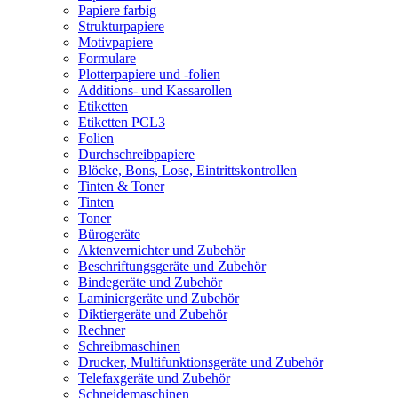
Papiere farbig
Strukturpapiere
Motivpapiere
Formulare
Plotterpapiere und -folien
Additions- und Kassarollen
Etiketten
Etiketten PCL3
Folien
Durchschreibpapiere
Blöcke, Bons, Lose, Eintrittskontrollen
Tinten & Toner
Tinten
Toner
Bürogeräte
Aktenvernichter und Zubehör
Beschriftungsgeräte und Zubehör
Bindegeräte und Zubehör
Laminiergeräte und Zubehör
Diktiergeräte und Zubehör
Rechner
Schreibmaschinen
Drucker, Multifunktionsgeräte und Zubehör
Telefaxgeräte und Zubehör
Schneidemaschinen