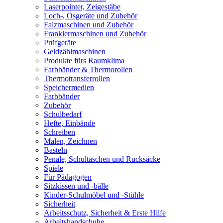
Laserpointer, Zeigestäbe
Loch-, Ösgeräte und Zubehör
Falzmaschinen und Zubehör
Frankiermaschinen und Zubehör
Prüfgeräte
Geldzählmaschinen
Produkte fürs Raumklima
Farbbänder & Thermorollen
Thermotransferrollen
Speichermedien
Farbbänder
Zubehör
Schulbedarf
Hefte, Einbände
Schreiben
Malen, Zeichnen
Basteln
Penale, Schultaschen und Rucksäcke
Spiele
Für Pädagogen
Sitzkissen und -bälle
Kinder-Schulmöbel und -Stühle
Sicherheit
Arbeitsschutz, Sicherheit & Erste Hilfe
Arbeitshandschuhe