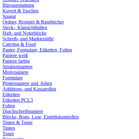
Büroausstattung
Kuvert & Taschen
Spagat
Ordner, Register & Ringbücher
Steck-, Klarsichthüllen
Haft- und Notizblöcke
Schreib- und Markierstifte
Catering & Food
Papier, Formulare, Etiketten, Folien
Papiere weiß
Papiere farbig
Strukturpapiere
Motivpapiere
Formulare
Plotterpapiere und -folien
Additions- und Kassarollen
Etiketten
Etiketten PCL3
Folien
Durchschreibpapiere
Blöcke, Bons, Lose, Eintrittskontrollen
Tinten & Toner
Tinten
Toner