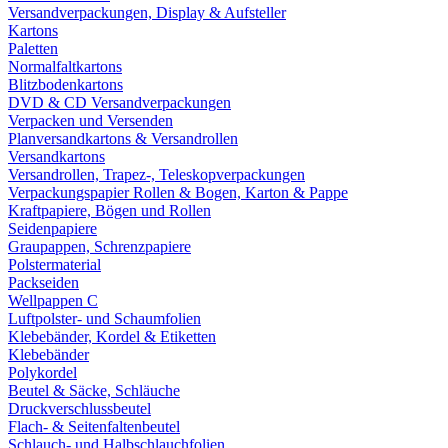
Versandverpackungen, Display & Aufsteller
Kartons
Paletten
Normalfaltkartons
Blitzbodenkartons
DVD & CD Versandverpackungen
Verpacken und Versenden
Planversandkartons & Versandrollen
Versandkartons
Versandrollen, Trapez-, Teleskopverpackungen
Verpackungspapier Rollen & Bogen, Karton & Pappe
Kraftpapiere, Bögen und Rollen
Seidenpapiere
Graupappen, Schrenzpapiere
Polstermaterial
Packseiden
Wellpappen C
Luftpolster- und Schaumfolien
Klebebänder, Kordel & Etiketten
Klebebänder
Polykordel
Beutel & Säcke, Schläuche
Druckverschlussbeutel
Flach- & Seitenfaltenbeutel
Schlauch- und Halbschlauchfolien