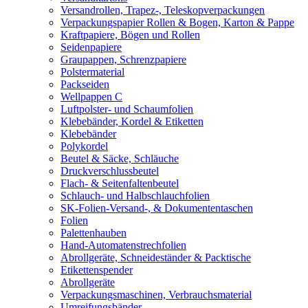
Versandrollen, Trapez-, Teleskopverpackungen
Verpackungspapier Rollen & Bogen, Karton & Pappe
Kraftpapiere, Bögen und Rollen
Seidenpapiere
Graupappen, Schrenzpapiere
Polstermaterial
Packseiden
Wellpappen C
Luftpolster- und Schaumfolien
Klebebänder, Kordel & Etiketten
Klebebänder
Polykordel
Beutel & Säcke, Schläuche
Druckverschlussbeutel
Flach- & Seitenfaltenbeutel
Schlauch- und Halbschlauchfolien
SK-Folien-Versand-, & Dokumententaschen
Folien
Palettenhauben
Hand-Automatenstrechfolien
Abrollgeräte, Schneideständer & Packtische
Etikettenspender
Abrollgeräte
Verpackungsmaschinen, Verbrauchsmaterial
Umreifungsbänder