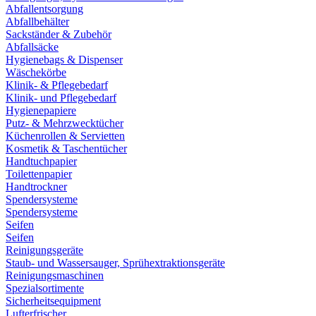
Abfallentsorgung
Abfallbehälter
Sackständer & Zubehör
Abfallsäcke
Hygienebags & Dispenser
Wäschekörbe
Klinik- & Pflegebedarf
Klinik- und Pflegebedarf
Hygienepapiere
Putz- & Mehrzwecktücher
Küchenrollen & Servietten
Kosmetik & Taschentücher
Handtuchpapier
Toilettenpapier
Handtrockner
Spendersysteme
Spendersysteme
Seifen
Seifen
Reinigungsgeräte
Staub- und Wassersauger, Sprühextraktionsgeräte
Reinigungsmaschinen
Spezialsortimente
Sicherheitsequipment
Lufterfrischer