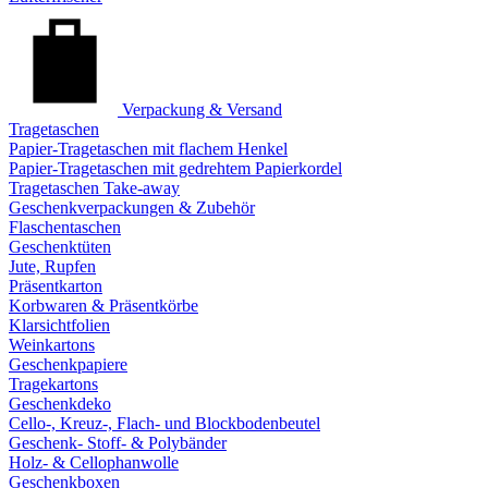
Verpackung & Versand
Tragetaschen
Papier-Tragetaschen mit flachem Henkel
Papier-Tragetaschen mit gedrehtem Papierkordel
Tragetaschen Take-away
Geschenkverpackungen & Zubehör
Flaschentaschen
Geschenktüten
Jute, Rupfen
Präsentkarton
Korbwaren & Präsentkörbe
Klarsichtfolien
Weinkartons
Geschenkpapiere
Tragekartons
Geschenkdeko
Cello-, Kreuz-, Flach- und Blockbodenbeutel
Geschenk- Stoff- & Polybänder
Holz- & Cellophanwolle
Geschenkboxen