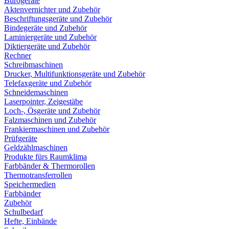
Bürogeräte
Aktenvernichter und Zubehör
Beschriftungsgeräte und Zubehör
Bindegeräte und Zubehör
Laminiergeräte und Zubehör
Diktiergeräte und Zubehör
Rechner
Schreibmaschinen
Drucker, Multifunktionsgeräte und Zubehör
Telefaxgeräte und Zubehör
Schneidemaschinen
Laserpointer, Zeigestäbe
Loch-, Ösgeräte und Zubehör
Falzmaschinen und Zubehör
Frankiermaschinen und Zubehör
Prüfgeräte
Geldzählmaschinen
Produkte fürs Raumklima
Farbbänder & Thermorollen
Thermotransferrollen
Speichermedien
Farbbänder
Zubehör
Schulbedarf
Hefte, Einbände