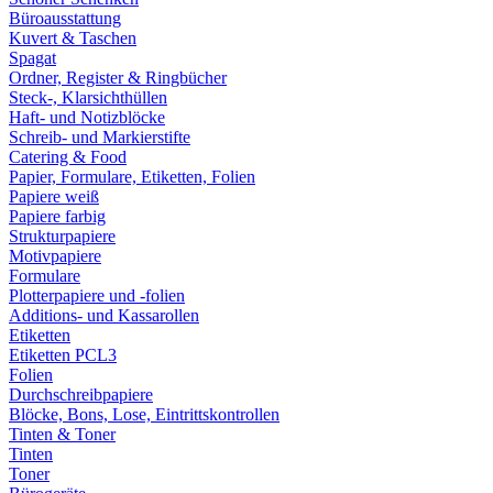
Büroausstattung
Kuvert & Taschen
Spagat
Ordner, Register & Ringbücher
Steck-, Klarsichthüllen
Haft- und Notizblöcke
Schreib- und Markierstifte
Catering & Food
Papier, Formulare, Etiketten, Folien
Papiere weiß
Papiere farbig
Strukturpapiere
Motivpapiere
Formulare
Plotterpapiere und -folien
Additions- und Kassarollen
Etiketten
Etiketten PCL3
Folien
Durchschreibpapiere
Blöcke, Bons, Lose, Eintrittskontrollen
Tinten & Toner
Tinten
Toner