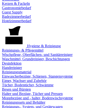
Kerzen & Fackeln
Gastronomiebedarf
Guest Supply
Badezimmerbedarf
Hotelzimmerbedarf
Hygiene & Reinigung
Reinigungs- & Pflegemittel
Wischpflege, Oberflächen- und Sanitärreiniger
Waschmittel, Grundreiniger, Beschichtungen
Desinfektion
Handreiniger
Reinigungsmaterial
Einwascherbezüge, Schienen, Stangensysteme
Eimer, Wachser und Zubehör
Tücher, Bodentücher, Schwämme
Besen und Bürsten
Halter und Bezüge, Tücher und Pressen
Moppbezüge und - halter, Bodenwischsysteme
Reinigungssets und Behälter
Reinigungs-, System- und Gerätewagen