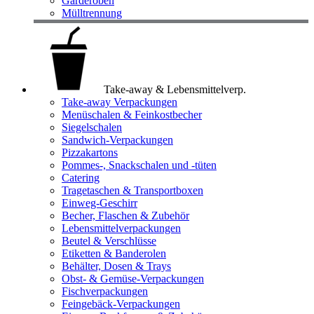
Garderoben
Mülltrennung
Take-away & Lebensmittelverp.
Take-away Verpackungen
Menüschalen & Feinkostbecher
Siegelschalen
Sandwich-Verpackungen
Pizzakartons
Pommes-, Snackschalen und -tüten
Catering
Tragetaschen & Transportboxen
Einweg-Geschirr
Becher, Flaschen & Zubehör
Lebensmittelverpackungen
Beutel & Verschlüsse
Etiketten & Banderolen
Behälter, Dosen & Trays
Obst- & Gemüse-Verpackungen
Fischverpackungen
Feingebäck-Verpackungen