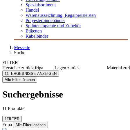
Spezialsortiment
Handel
Warenauszeichnung, Regalpreisleisten
Polyesterbindebänder
Splintenapparate und Zubehör
Etiketten
Kabelbinder
Messerle
Suche
FILTER
Hersteller
zurück
fripa
Lagen
zurück
Material
zur
Fripa
1-lagig
100% Fri
11
ERGEBNISSE ANZEIGEN
[e] one
2-lagig
Recyclin
Alle Filter löschen
[I`KU]
3-lagig
Zellstoff
3L
4-lagig
Metall
Suchergebnisse
3M
Metall/K
Abus
mehr anzeigen
11 Produkte
Filter zurücksetzen
1
FILTER
Fripa
Alle Filter löschen