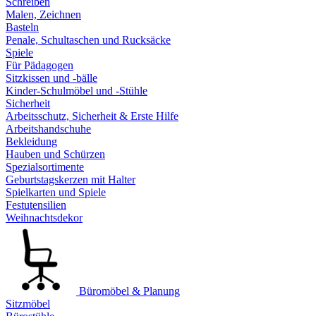
Schreiben
Malen, Zeichnen
Basteln
Penale, Schultaschen und Rucksäcke
Spiele
Für Pädagogen
Sitzkissen und -bälle
Kinder-Schulmöbel und -Stühle
Sicherheit
Arbeitsschutz, Sicherheit & Erste Hilfe
Arbeitshandschuhe
Bekleidung
Hauben und Schürzen
Spezialsortimente
Geburtstagskerzen mit Halter
Spielkarten und Spiele
Festutensilien
Weihnachtsdekor
Büromöbel & Planung
Sitzmöbel