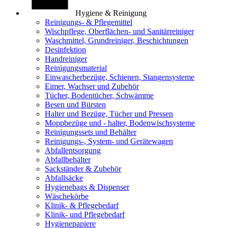
Hygiene & Reinigung
Reinigungs- & Pflegemittel
Wischpflege, Oberflächen- und Sanitärreiniger
Waschmittel, Grundreiniger, Beschichtungen
Desinfektion
Handreiniger
Reinigungsmaterial
Einwascherbezüge, Schienen, Stangensysteme
Eimer, Wachser und Zubehör
Tücher, Bodentücher, Schwämme
Besen und Bürsten
Halter und Bezüge, Tücher und Pressen
Moppbezüge und - halter, Bodenwischsysteme
Reinigungssets und Behälter
Reinigungs-, System- und Gerätewagen
Abfallentsorgung
Abfallbehälter
Sackständer & Zubehör
Abfallsäcke
Hygienebags & Dispenser
Wäschekörbe
Klinik- & Pflegebedarf
Klinik- und Pflegebedarf
Hygienepapiere