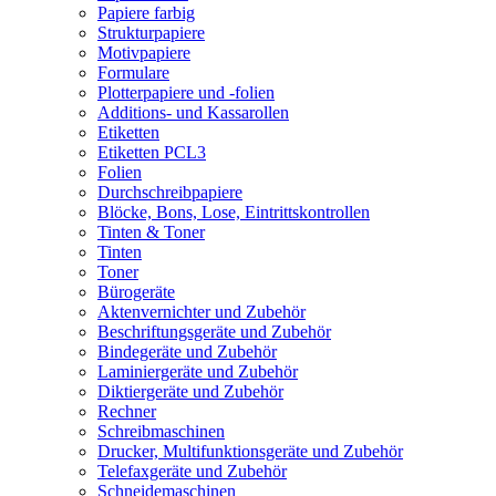
Papiere farbig
Strukturpapiere
Motivpapiere
Formulare
Plotterpapiere und -folien
Additions- und Kassarollen
Etiketten
Etiketten PCL3
Folien
Durchschreibpapiere
Blöcke, Bons, Lose, Eintrittskontrollen
Tinten & Toner
Tinten
Toner
Bürogeräte
Aktenvernichter und Zubehör
Beschriftungsgeräte und Zubehör
Bindegeräte und Zubehör
Laminiergeräte und Zubehör
Diktiergeräte und Zubehör
Rechner
Schreibmaschinen
Drucker, Multifunktionsgeräte und Zubehör
Telefaxgeräte und Zubehör
Schneidemaschinen