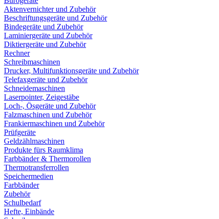
Bürogeräte
Aktenvernichter und Zubehör
Beschriftungsgeräte und Zubehör
Bindegeräte und Zubehör
Laminiergeräte und Zubehör
Diktiergeräte und Zubehör
Rechner
Schreibmaschinen
Drucker, Multifunktionsgeräte und Zubehör
Telefaxgeräte und Zubehör
Schneidemaschinen
Laserpointer, Zeigestäbe
Loch-, Ösgeräte und Zubehör
Falzmaschinen und Zubehör
Frankiermaschinen und Zubehör
Prüfgeräte
Geldzählmaschinen
Produkte fürs Raumklima
Farbbänder & Thermorollen
Thermotransferrollen
Speichermedien
Farbbänder
Zubehör
Schulbedarf
Hefte, Einbände