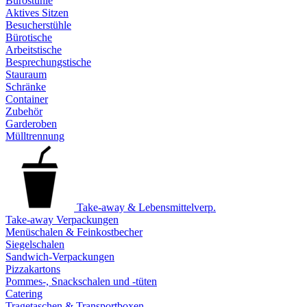
Bürostühle
Aktives Sitzen
Besucherstühle
Bürotische
Arbeitstische
Besprechungstische
Stauraum
Schränke
Container
Zubehör
Garderoben
Mülltrennung
Take-away & Lebensmittelverp.
Take-away Verpackungen
Menüschalen & Feinkostbecher
Siegelschalen
Sandwich-Verpackungen
Pizzakartons
Pommes-, Snackschalen und -tüten
Catering
Tragetaschen & Transportboxen