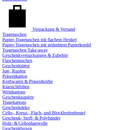
Verpackung & Versand
Tragetaschen
Papier-Tragetaschen mit flachem Henkel
Papier-Tragetaschen mit gedrehtem Papierkordel
Tragetaschen Take-away
Geschenkverpackungen & Zubehör
Flaschentaschen
Geschenktüten
Jute, Rupfen
Präsentkarton
Korbwaren & Präsentkörbe
Klarsichtfolien
Weinkartons
Geschenkpapiere
Tragekartons
Geschenkdeko
Cello-, Kreuz-, Flach- und Blockbodenbeutel
Geschenk- Stoff- & Polybänder
Holz- & Cellophanwolle
Geschenkboxen