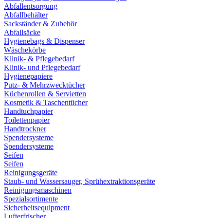
Abfallentsorgung
Abfallbehälter
Sackständer & Zubehör
Abfallsäcke
Hygienebags & Dispenser
Wäschekörbe
Klinik- & Pflegebedarf
Klinik- und Pflegebedarf
Hygienepapiere
Putz- & Mehrzwecktücher
Küchenrollen & Servietten
Kosmetik & Taschentücher
Handtuchpapier
Toilettenpapier
Handtrockner
Spendersysteme
Spendersysteme
Seifen
Seifen
Reinigungsgeräte
Staub- und Wassersauger, Sprühextraktionsgeräte
Reinigungsmaschinen
Spezialsortimente
Sicherheitsequipment
Lufterfrischer