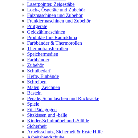
Laserpointer, Zeigestäbe
Loch-, Ösgeräte und Zubehör
Falzmaschinen und Zubehör
Frankiermaschinen und Zubehör
Prüfgeräte
Geldzählmaschinen
Produkte fürs Raumklima
Farbbänder & Thermorollen
Thermotransferrollen
Speichermedien
Farbbänder
Zubehör
Schulbedarf
Hefte, Einbände
Schreiben
Malen, Zeichnen
Basteln
Penale, Schultaschen und Rucksäcke
Spiele
Für Pädagogen
Sitzkissen und -bälle
Kinder-Schulmöbel und -Stühle
Sicherheit
Arbeitsschutz, Sicherheit & Erste Hilfe
Arbeitshandschuhe