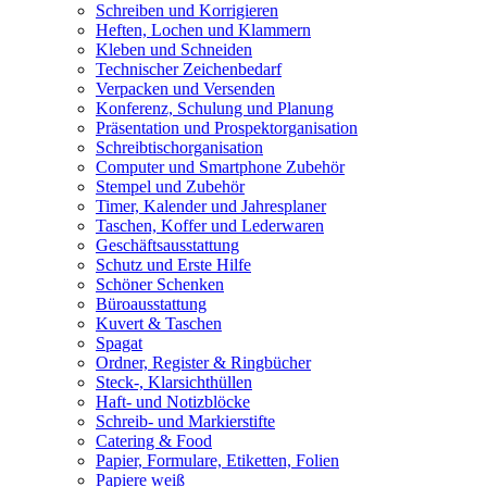
Schreiben und Korrigieren
Heften, Lochen und Klammern
Kleben und Schneiden
Technischer Zeichenbedarf
Verpacken und Versenden
Konferenz, Schulung und Planung
Präsentation und Prospektorganisation
Schreibtischorganisation
Computer und Smartphone Zubehör
Stempel und Zubehör
Timer, Kalender und Jahresplaner
Taschen, Koffer und Lederwaren
Geschäftsausstattung
Schutz und Erste Hilfe
Schöner Schenken
Büroausstattung
Kuvert & Taschen
Spagat
Ordner, Register & Ringbücher
Steck-, Klarsichthüllen
Haft- und Notizblöcke
Schreib- und Markierstifte
Catering & Food
Papier, Formulare, Etiketten, Folien
Papiere weiß