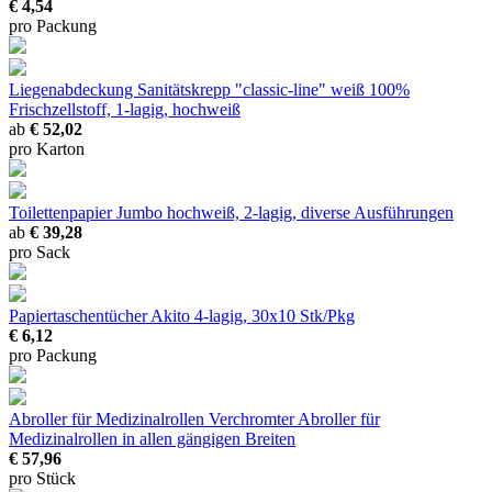
€ 4,54
pro Packung
Liegenabdeckung Sanitätskrepp "classic-line" weiß
100%
Frischzellstoff, 1-lagig, hochweiß
ab
€ 52,02
pro Karton
Toilettenpapier Jumbo
hochweiß, 2-lagig, diverse Ausführungen
ab
€ 39,28
pro Sack
Papiertaschentücher Akito
4-lagig, 30x10 Stk/Pkg
€ 6,12
pro Packung
Abroller für Medizinalrollen
Verchromter Abroller für
Medizinalrollen in allen gängigen Breiten
€ 57,96
pro Stück