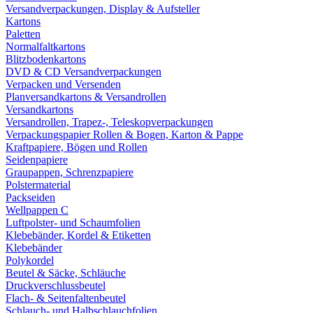
Versandverpackungen, Display & Aufsteller
Kartons
Paletten
Normalfaltkartons
Blitzbodenkartons
DVD & CD Versandverpackungen
Verpacken und Versenden
Planversandkartons & Versandrollen
Versandkartons
Versandrollen, Trapez-, Teleskopverpackungen
Verpackungspapier Rollen & Bogen, Karton & Pappe
Kraftpapiere, Bögen und Rollen
Seidenpapiere
Graupappen, Schrenzpapiere
Polstermaterial
Packseiden
Wellpappen C
Luftpolster- und Schaumfolien
Klebebänder, Kordel & Etiketten
Klebebänder
Polykordel
Beutel & Säcke, Schläuche
Druckverschlussbeutel
Flach- & Seitenfaltenbeutel
Schlauch- und Halbschlauchfolien