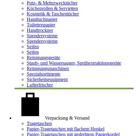
Putz- & Mehrzwecktücher
Küchenrollen & Servietten
Kosmetik & Taschentücher
Handtuchpapier
Toilettenpapier
Handtrockner
Spendersysteme
Spendersysteme
Seifen
Seifen
Reinigungsgeräte
Staub- und Wassersauger, Sprühextraktionsgeräte
Reinigungsmaschinen
Spezialsortimente
Sicherheitsequipment
Lufterfrischer
Verpackung & Versand
Tragetaschen
Papier-Tragetaschen mit flachem Henkel
Papier-Tragetaschen mit gedrehtem Papierkordel