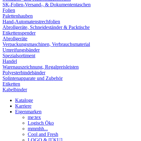
SK-Folien-Versand-, & Dokumententaschen
Folien
Palettenhauben
Hand-Automatenstrechfolien
Abrollgeräte, Schneideständer & Packtische
Etikettenspender
Abrollgeräte
Verpackungsmaschinen, Verbrauchsmaterial
Umreifungsbänder
Spezialsortiment
Handel
Warenauszeichnung, Regalpreisleisten
Polyesterbindebänder
Splintenapparate und Zubehör
Etiketten
Kabelbinder
Kataloge
Karriere
Eigenmarken
me:tex
Logisch Öko
mmmhh...
Cool and Fresh
LOGO & [I´KU]