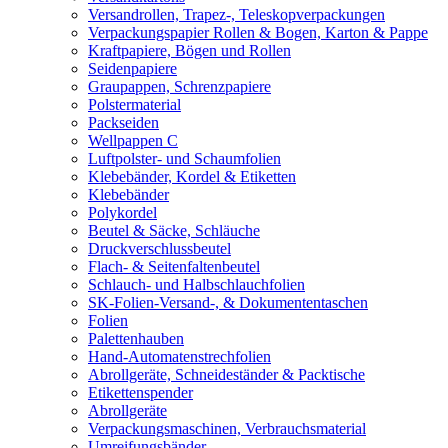
Versandrollen, Trapez-, Teleskopverpackungen
Verpackungspapier Rollen & Bogen, Karton & Pappe
Kraftpapiere, Bögen und Rollen
Seidenpapiere
Graupappen, Schrenzpapiere
Polstermaterial
Packseiden
Wellpappen C
Luftpolster- und Schaumfolien
Klebebänder, Kordel & Etiketten
Klebebänder
Polykordel
Beutel & Säcke, Schläuche
Druckverschlussbeutel
Flach- & Seitenfaltenbeutel
Schlauch- und Halbschlauchfolien
SK-Folien-Versand-, & Dokumententaschen
Folien
Palettenhauben
Hand-Automatenstrechfolien
Abrollgeräte, Schneideständer & Packtische
Etikettenspender
Abrollgeräte
Verpackungsmaschinen, Verbrauchsmaterial
Umreifungsbänder