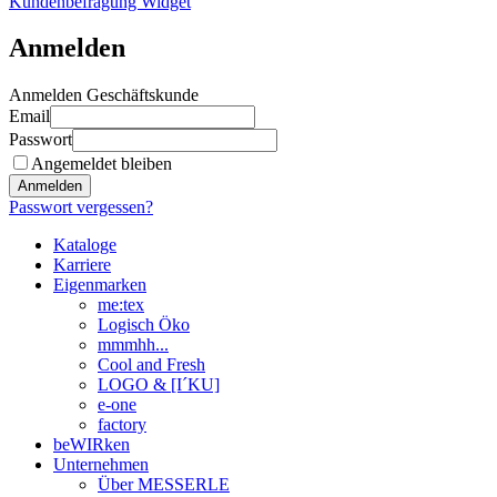
Kundenbefragung Widget
Anmelden
Anmelden Geschäftskunde
Email
Passwort
Angemeldet bleiben
Anmelden
Passwort vergessen?
Kataloge
Karriere
Eigenmarken
me:tex
Logisch Öko
mmmhh...
Cool and Fresh
LOGO & [I´KU]
e-one
factory
beWIRken
Unternehmen
Über MESSERLE