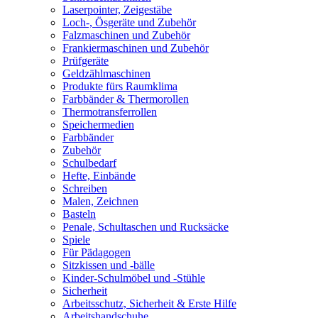
Laserpointer, Zeigestäbe
Loch-, Ösgeräte und Zubehör
Falzmaschinen und Zubehör
Frankiermaschinen und Zubehör
Prüfgeräte
Geldzählmaschinen
Produkte fürs Raumklima
Farbbänder & Thermorollen
Thermotransferrollen
Speichermedien
Farbbänder
Zubehör
Schulbedarf
Hefte, Einbände
Schreiben
Malen, Zeichnen
Basteln
Penale, Schultaschen und Rucksäcke
Spiele
Für Pädagogen
Sitzkissen und -bälle
Kinder-Schulmöbel und -Stühle
Sicherheit
Arbeitsschutz, Sicherheit & Erste Hilfe
Arbeitshandschuhe