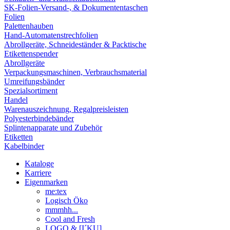
SK-Folien-Versand-, & Dokumententaschen
Folien
Palettenhauben
Hand-Automatenstrechfolien
Abrollgeräte, Schneideständer & Packtische
Etikettenspender
Abrollgeräte
Verpackungsmaschinen, Verbrauchsmaterial
Umreifungsbänder
Spezialsortiment
Handel
Warenauszeichnung, Regalpreisleisten
Polyesterbindebänder
Splintenapparate und Zubehör
Etiketten
Kabelbinder
Kataloge
Karriere
Eigenmarken
me:tex
Logisch Öko
mmmhh...
Cool and Fresh
LOGO & [I´KU]