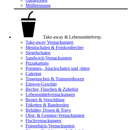
Garderoben
Mülltrennung
Take-away & Lebensmittelverp.
Take-away Verpackungen
Menüschalen & Feinkostbecher
Siegelschalen
Sandwich-Verpackungen
Pizzakartons
Pommes-, Snackschalen und -tüten
Catering
Tragetaschen & Transportboxen
Einweg-Geschirr
Becher, Flaschen & Zubehör
Lebensmittelverpackungen
Beutel & Verschlüsse
Etiketten & Banderolen
Behälter, Dosen & Trays
Obst- & Gemüse-Verpackungen
Fischverpackungen
Feingebäck-Verpackungen