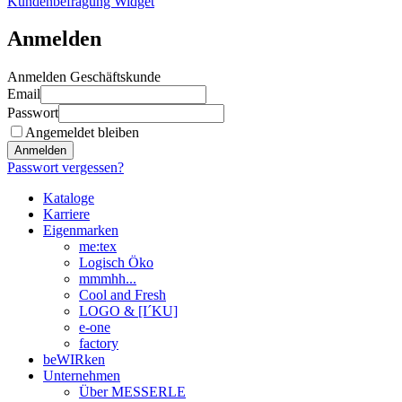
Kundenbefragung Widget
Anmelden
Anmelden Geschäftskunde
Email
Passwort
Angemeldet bleiben
Anmelden
Passwort vergessen?
Kataloge
Karriere
Eigenmarken
me:tex
Logisch Öko
mmmhh...
Cool and Fresh
LOGO & [I´KU]
e-one
factory
beWIRken
Unternehmen
Über MESSERLE