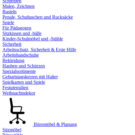
Schreiben
Malen, Zeichnen
Basteln
Penale, Schultaschen und Rucksäcke
Spiele
Für Pädagogen
Sitzkissen und -bälle
Kinder-Schulmöbel und -Stühle
Sicherheit
Arbeitsschutz, Sicherheit & Erste Hilfe
Arbeitshandschuhe
Bekleidung
Hauben und Schürzen
Spezialsortimente
Geburtstagskerzen mit Halter
Spielkarten und Spiele
Festutensilien
Weihnachtsdekor
Büromöbel & Planung
Sitzmöbel