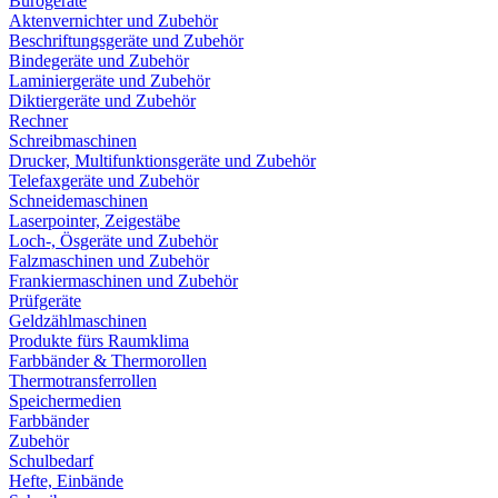
Bürogeräte
Aktenvernichter und Zubehör
Beschriftungsgeräte und Zubehör
Bindegeräte und Zubehör
Laminiergeräte und Zubehör
Diktiergeräte und Zubehör
Rechner
Schreibmaschinen
Drucker, Multifunktionsgeräte und Zubehör
Telefaxgeräte und Zubehör
Schneidemaschinen
Laserpointer, Zeigestäbe
Loch-, Ösgeräte und Zubehör
Falzmaschinen und Zubehör
Frankiermaschinen und Zubehör
Prüfgeräte
Geldzählmaschinen
Produkte fürs Raumklima
Farbbänder & Thermorollen
Thermotransferrollen
Speichermedien
Farbbänder
Zubehör
Schulbedarf
Hefte, Einbände