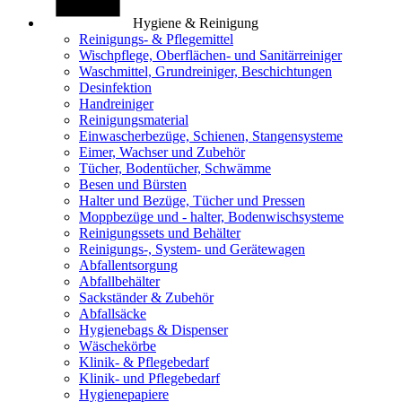
Hygiene & Reinigung
Reinigungs- & Pflegemittel
Wischpflege, Oberflächen- und Sanitärreiniger
Waschmittel, Grundreiniger, Beschichtungen
Desinfektion
Handreiniger
Reinigungsmaterial
Einwascherbezüge, Schienen, Stangensysteme
Eimer, Wachser und Zubehör
Tücher, Bodentücher, Schwämme
Besen und Bürsten
Halter und Bezüge, Tücher und Pressen
Moppbezüge und - halter, Bodenwischsysteme
Reinigungssets und Behälter
Reinigungs-, System- und Gerätewagen
Abfallentsorgung
Abfallbehälter
Sackständer & Zubehör
Abfallsäcke
Hygienebags & Dispenser
Wäschekörbe
Klinik- & Pflegebedarf
Klinik- und Pflegebedarf
Hygienepapiere