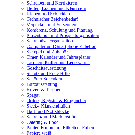
Schreiben und Korrigieren
Heften, Lochen und Klammern
Kleben und Schneiden
Technischer Zeichenbedarf
Verpacken und Versenden
Konferenz, Schulung und Planung
Präsentation und Prospektorganisation
Schreibtischorganisation
Computer und Smartphone Zubehör
Stempel und Zubehör
Timer, Kalender und Jahresplaner
Taschen, Koffer und Lederwaren
Geschäftsausstattung
Schutz und Erste Hilfe
Schöner Schenken
Büroausstattung
Kuvert & Taschen
Spagat
Ordner, Register & Ringbücher
Steck-, Klarsichthüllen
Haft- und Notizblöcke
Schreib- und Markierstifte
Catering & Food
Papier, Formulare, Etiketten, Folien
Papiere weiß