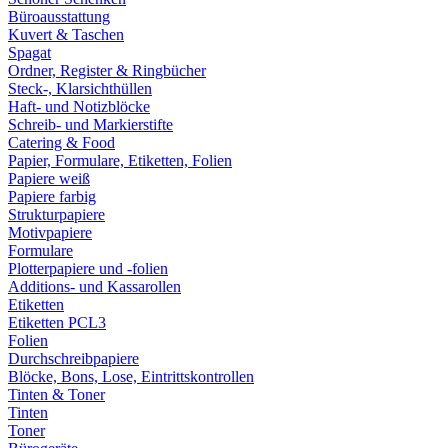
Büroausstattung
Kuvert & Taschen
Spagat
Ordner, Register & Ringbücher
Steck-, Klarsichthüllen
Haft- und Notizblöcke
Schreib- und Markierstifte
Catering & Food
Papier, Formulare, Etiketten, Folien
Papiere weiß
Papiere farbig
Strukturpapiere
Motivpapiere
Formulare
Plotterpapiere und -folien
Additions- und Kassarollen
Etiketten
Etiketten PCL3
Folien
Durchschreibpapiere
Blöcke, Bons, Lose, Eintrittskontrollen
Tinten & Toner
Tinten
Toner