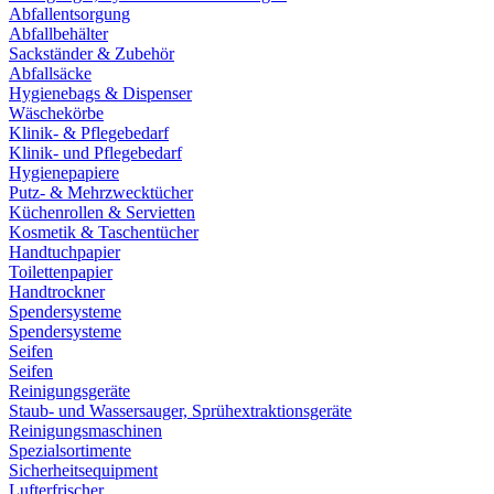
Abfallentsorgung
Abfallbehälter
Sackständer & Zubehör
Abfallsäcke
Hygienebags & Dispenser
Wäschekörbe
Klinik- & Pflegebedarf
Klinik- und Pflegebedarf
Hygienepapiere
Putz- & Mehrzwecktücher
Küchenrollen & Servietten
Kosmetik & Taschentücher
Handtuchpapier
Toilettenpapier
Handtrockner
Spendersysteme
Spendersysteme
Seifen
Seifen
Reinigungsgeräte
Staub- und Wassersauger, Sprühextraktionsgeräte
Reinigungsmaschinen
Spezialsortimente
Sicherheitsequipment
Lufterfrischer