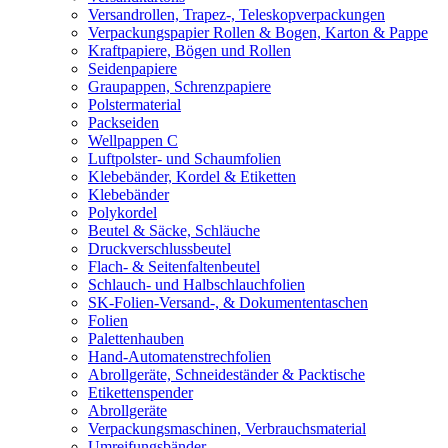
Versandrollen, Trapez-, Teleskopverpackungen
Verpackungspapier Rollen & Bogen, Karton & Pappe
Kraftpapiere, Bögen und Rollen
Seidenpapiere
Graupappen, Schrenzpapiere
Polstermaterial
Packseiden
Wellpappen C
Luftpolster- und Schaumfolien
Klebebänder, Kordel & Etiketten
Klebebänder
Polykordel
Beutel & Säcke, Schläuche
Druckverschlussbeutel
Flach- & Seitenfaltenbeutel
Schlauch- und Halbschlauchfolien
SK-Folien-Versand-, & Dokumententaschen
Folien
Palettenhauben
Hand-Automatenstrechfolien
Abrollgeräte, Schneideständer & Packtische
Etikettenspender
Abrollgeräte
Verpackungsmaschinen, Verbrauchsmaterial
Umreifungsbänder