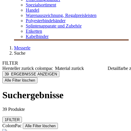
Spezialsortiment
Handel
Warenauszeichnung, Regalpreisleisten
Polyesterbindebänder
Splintenapparate und Zubehör
Etiketten
Kabelbinder
Messerle
Suche
FILTER
Hersteller
zurück
colompac
Material
zurück
Detailfarbe
ColomPac
Karton
braun
39
ERGEBNISSE ANZEIGEN
[e] one
Papier
grau
Alle Filter löschen
[I`KU]
grün
3L
weiß
Suchergebnisse
3M
Abus
mehr anzeigen
39 Produkte
Filter zurücksetzen
1
FILTER
ColomPac
Alle Filter löschen