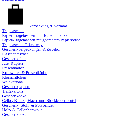
Verpackung & Versand
Tragetaschen
Papier-Tragetaschen mit flachem Henkel
Papier-Tragetaschen mit gedrehtem Papierkordel
Tragetaschen Take-away
Geschenkverpackungen & Zubehör
Flaschentaschen
Geschenktüten
Jute, Rupfen
Präsentkarton
Korbwaren & Präsentkörbe
Klarsichtfolien
Weinkartons
Geschenkpapiere
Tragekartons
Geschenkdeko
Cello-, Kreuz-, Flach- und Blockbodenbeutel
Geschenk- Stoff- & Polybänder
Holz- & Cellophanwolle
Geschenkboxen