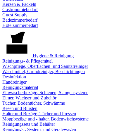
Kerzen & Fackeln
Gastronomiebedarf
Guest Supply
Badezimmerbedarf
Hotelzimmerbedarf
Hygiene & Reinigung
Reinigungs- & Pflegemittel
Wischpflege, Oberflächen- und Sanitärreiniger
Waschmittel, Grundreiniger, Beschichtungen
Desinfektion
Handreiniger
Reinigungsmaterial
Einwascherbezüge, Schienen, Stangensysteme
Eimer, Wachser und Zubehör
Tücher, Bodentücher, Schwämme
Besen und Bürsten
Halter und Bezüge, Tücher und Pressen
Moppbezüge und - halter, Bodenwischsysteme
Reinigungssets und Behälter
Reinigungs-, System- und Gerätewagen