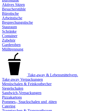
Bürostühle
Aktives Sitzen
Besucherstühle
Bürotische
Arbeitstische
Besprechungstische
Stauraum
Schränke
Container
Zubehör
Garderoben
Mülltrennung
Take-away & Lebensmittelverp.
Take-away Verpackungen
Menüschalen & Feinkostbecher
Siegelschalen
Sandwich-Verpackungen
Pizzakartons
Pommes-, Snackschalen und -tüten
Catering
Tragetaschen & Transportboxen