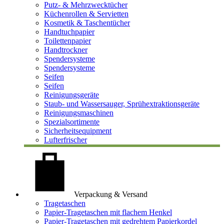
Putz- & Mehrzwecktücher
Küchenrollen & Servietten
Kosmetik & Taschentücher
Handtuchpapier
Toilettenpapier
Handtrockner
Spendersysteme
Spendersysteme
Seifen
Seifen
Reinigungsgeräte
Staub- und Wassersauger, Sprühextraktionsgeräte
Reinigungsmaschinen
Spezialsortimente
Sicherheitsequipment
Lufterfrischer
Verpackung & Versand
Tragetaschen
Papier-Tragetaschen mit flachem Henkel
Papier-Tragetaschen mit gedrehtem Papierkordel