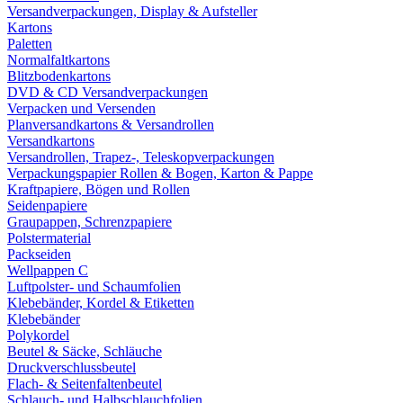
Versandverpackungen, Display & Aufsteller
Kartons
Paletten
Normalfaltkartons
Blitzbodenkartons
DVD & CD Versandverpackungen
Verpacken und Versenden
Planversandkartons & Versandrollen
Versandkartons
Versandrollen, Trapez-, Teleskopverpackungen
Verpackungspapier Rollen & Bogen, Karton & Pappe
Kraftpapiere, Bögen und Rollen
Seidenpapiere
Graupappen, Schrenzpapiere
Polstermaterial
Packseiden
Wellpappen C
Luftpolster- und Schaumfolien
Klebebänder, Kordel & Etiketten
Klebebänder
Polykordel
Beutel & Säcke, Schläuche
Druckverschlussbeutel
Flach- & Seitenfaltenbeutel
Schlauch- und Halbschlauchfolien