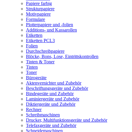
Papiere farbig
Strukturpapiere
Motivpapiere
Formulare
Plotterpapiere und -folien
Additions- und Kassarollen
Etiketten
Etiketten PCL3
Folien
Durchschreibpapiere
Blöcke, Bons, Lose, Eintrittskontrollen
Tinten & Toner
Tinten
Toner
Bürogeräte
Aktenvernichter und Zubehör
Beschriftungsgeräte und Zubehör
Bindegeräte und Zubehör
Laminiergeräte und Zubehör
Diktiergeräte und Zubehör
Rechner
Schreibmaschinen
Drucker, Multifunktionsgeräte und Zubehör
Telefaxgeräte und Zubehör
Schneidemaschinen