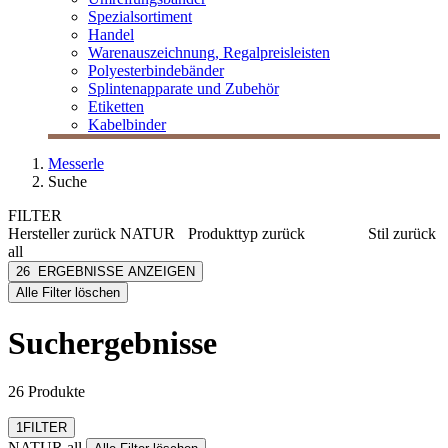
Spezialsortiment
Handel
Warenauszeichnung, Regalpreisleisten
Polyesterbindebänder
Splintenapparate und Zubehör
Etiketten
Kabelbinder
Messerle
Suche
FILTER
Hersteller
zurück
NATUR
Produkttyp
zurück
Stil
zurück
all
Besteckservietten
Basic
NATUR all
26
ERGEBNISSE ANZEIGEN
Servietten
Muster
[e] one
Alle Filter löschen
Tischdecken
[I`KU]
Tischläufer
3L
Suchergebnisse
Tischsets
3M
Abus
mehr anzeigen
26 Produkte
Filter zurücksetzen
1
FILTER
NATUR all