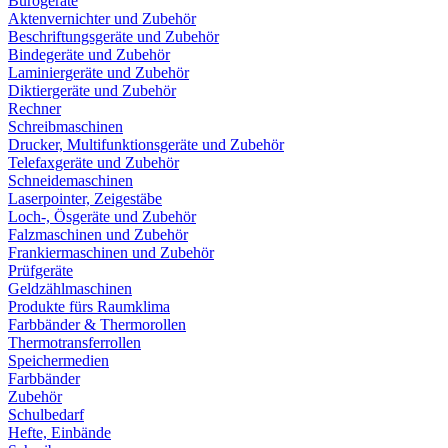
Bürogeräte
Aktenvernichter und Zubehör
Beschriftungsgeräte und Zubehör
Bindegeräte und Zubehör
Laminiergeräte und Zubehör
Diktiergeräte und Zubehör
Rechner
Schreibmaschinen
Drucker, Multifunktionsgeräte und Zubehör
Telefaxgeräte und Zubehör
Schneidemaschinen
Laserpointer, Zeigestäbe
Loch-, Ösgeräte und Zubehör
Falzmaschinen und Zubehör
Frankiermaschinen und Zubehör
Prüfgeräte
Geldzählmaschinen
Produkte fürs Raumklima
Farbbänder & Thermorollen
Thermotransferrollen
Speichermedien
Farbbänder
Zubehör
Schulbedarf
Hefte, Einbände