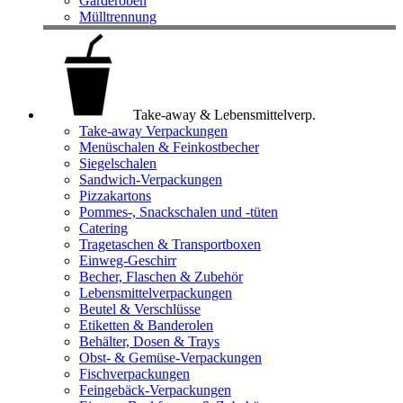
Garderoben
Mülltrennung
Take-away & Lebensmittelverp.
Take-away Verpackungen
Menüschalen & Feinkostbecher
Siegelschalen
Sandwich-Verpackungen
Pizzakartons
Pommes-, Snackschalen und -tüten
Catering
Tragetaschen & Transportboxen
Einweg-Geschirr
Becher, Flaschen & Zubehör
Lebensmittelverpackungen
Beutel & Verschlüsse
Etiketten & Banderolen
Behälter, Dosen & Trays
Obst- & Gemüse-Verpackungen
Fischverpackungen
Feingebäck-Verpackungen