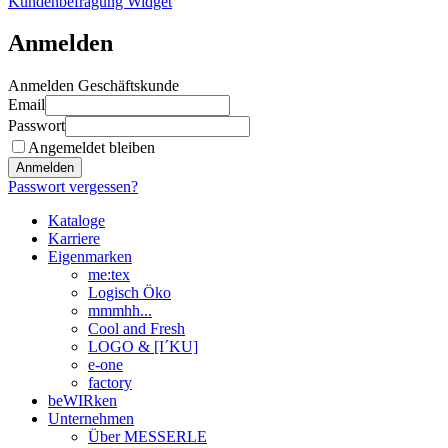
Kundenbefragung Widget
Anmelden
Anmelden Geschäftskunde
Email
Passwort
Angemeldet bleiben
Anmelden
Passwort vergessen?
Kataloge
Karriere
Eigenmarken
me:tex
Logisch Öko
mmmhh...
Cool and Fresh
LOGO & [I´KU]
e-one
factory
beWIRken
Unternehmen
Über MESSERLE