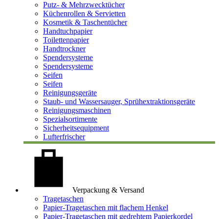
Putz- & Mehrzwecktücher
Küchenrollen & Servietten
Kosmetik & Taschentücher
Handtuchpapier
Toilettenpapier
Handtrockner
Spendersysteme
Spendersysteme
Seifen
Seifen
Reinigungsgeräte
Staub- und Wassersauger, Sprühextraktionsgeräte
Reinigungsmaschinen
Spezialsortimente
Sicherheitsequipment
Lufterfrischer
Verpackung & Versand
Tragetaschen
Papier-Tragetaschen mit flachem Henkel
Papier-Tragetaschen mit gedrehtem Papierkordel