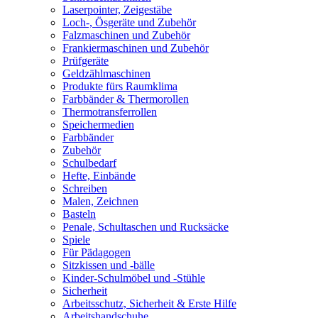
Laserpointer, Zeigestäbe
Loch-, Ösgeräte und Zubehör
Falzmaschinen und Zubehör
Frankiermaschinen und Zubehör
Prüfgeräte
Geldzählmaschinen
Produkte fürs Raumklima
Farbbänder & Thermorollen
Thermotransferrollen
Speichermedien
Farbbänder
Zubehör
Schulbedarf
Hefte, Einbände
Schreiben
Malen, Zeichnen
Basteln
Penale, Schultaschen und Rucksäcke
Spiele
Für Pädagogen
Sitzkissen und -bälle
Kinder-Schulmöbel und -Stühle
Sicherheit
Arbeitsschutz, Sicherheit & Erste Hilfe
Arbeitshandschuhe