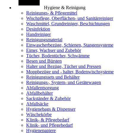
Hygiene & Reinigung
Reinigungs- & Pflegemittel
Wischpflege, Oberflächen- und Sanitärreiniger
Waschmittel, Grundreiniger, Beschichtungen
Desinfektion
Handreiniger
Reinigungsmaterial
Einwascherbezüge, Schienen, Stangensysteme
Eimer, Wachser und Zubehör
Tücher, Bodentücher, Schwämme
Besen und Bürsten
Halter und Bezüge, Tücher und Pressen
Moppbezüge und - halter, Bodenwischsysteme
Reinigungssets und Behälter
Reinigungs-, System- und Gerätewagen
Abfallentsorgung
Abfallbehälter
Sackständer & Zubehör
Abfallsäcke
Hygienebags & Dispenser
Wäschekörbe
Klinik- & Pflegebedarf
Klinik- und Pflegebedarf
Hygienepapiere