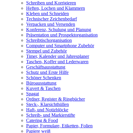
Schreiben und Korrigieren
Heften, Lochen und Klammern
Kleben und Schneiden
Technischer Zeichenbedarf
Verpacken und Versenden
Konferenz, Schulung und Planung
Präsentation und Prospektorganisation
Schreibtischorganisation
Computer und Smartphone Zubehör
Stempel und Zubehör
Timer, Kalender und Jahresplaner
Taschen, Koffer und Lederwaren
Geschäftsausstattung
Schutz und Erste Hilfe
Schöner Schenken
Büroausstattung
Kuvert & Taschen
Spagat
Ordner, Register & Ringbücher
Steck-, Klarsichthüllen
Haft- und Notizblöcke
Schreib- und Markierstifte
Catering & Food
Papier, Formulare, Etiketten, Folien
Papiere weiß