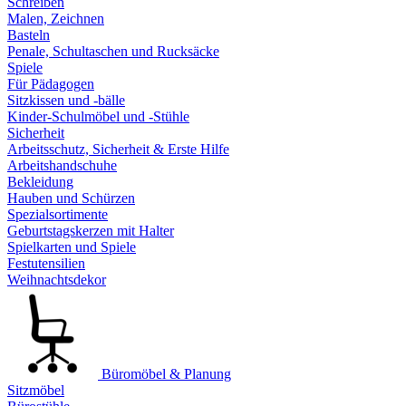
Schreiben
Malen, Zeichnen
Basteln
Penale, Schultaschen und Rucksäcke
Spiele
Für Pädagogen
Sitzkissen und -bälle
Kinder-Schulmöbel und -Stühle
Sicherheit
Arbeitsschutz, Sicherheit & Erste Hilfe
Arbeitshandschuhe
Bekleidung
Hauben und Schürzen
Spezialsortimente
Geburtstagskerzen mit Halter
Spielkarten und Spiele
Festutensilien
Weihnachtsdekor
Büromöbel & Planung
Sitzmöbel