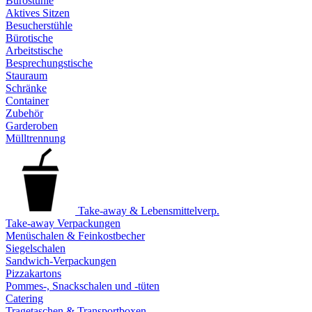
Bürostühle
Aktives Sitzen
Besucherstühle
Bürotische
Arbeitstische
Besprechungstische
Stauraum
Schränke
Container
Zubehör
Garderoben
Mülltrennung
Take-away & Lebensmittelverp.
Take-away Verpackungen
Menüschalen & Feinkostbecher
Siegelschalen
Sandwich-Verpackungen
Pizzakartons
Pommes-, Snackschalen und -tüten
Catering
Tragetaschen & Transportboxen