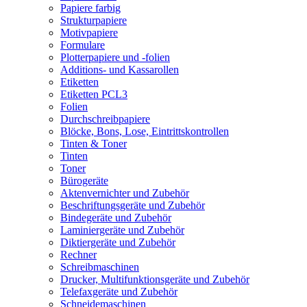
Papiere farbig
Strukturpapiere
Motivpapiere
Formulare
Plotterpapiere und -folien
Additions- und Kassarollen
Etiketten
Etiketten PCL3
Folien
Durchschreibpapiere
Blöcke, Bons, Lose, Eintrittskontrollen
Tinten & Toner
Tinten
Toner
Bürogeräte
Aktenvernichter und Zubehör
Beschriftungsgeräte und Zubehör
Bindegeräte und Zubehör
Laminiergeräte und Zubehör
Diktiergeräte und Zubehör
Rechner
Schreibmaschinen
Drucker, Multifunktionsgeräte und Zubehör
Telefaxgeräte und Zubehör
Schneidemaschinen