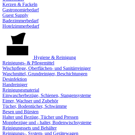
Kerzen & Fackeln
Gastronomiebedarf
Guest Supply
Badezimmerbedarf
Hotelzimmerbedarf
Hygiene & Reinigung
Reinigungs- & Pflegemittel
Wischpflege, Oberflächen- und Sanitärreiniger
Waschmittel, Grundreiniger, Beschichtungen
Desinfektion
Handreiniger
Reinigungsmaterial
Einwascherbezüge, Schienen, Stangensysteme
Eimer, Wachser und Zubehör
Tücher, Bodentücher, Schwämme
Besen und Bürsten
Halter und Bezüge, Tücher und Pressen
Moppbezüge und - halter, Bodenwischsysteme
Reinigungssets und Behälter
Reinigungs-, System- und Gerätewagen