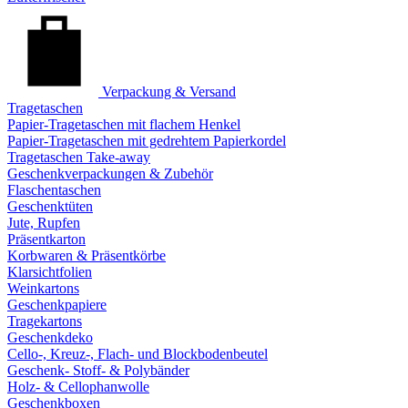
Verpackung & Versand
Tragetaschen
Papier-Tragetaschen mit flachem Henkel
Papier-Tragetaschen mit gedrehtem Papierkordel
Tragetaschen Take-away
Geschenkverpackungen & Zubehör
Flaschentaschen
Geschenktüten
Jute, Rupfen
Präsentkarton
Korbwaren & Präsentkörbe
Klarsichtfolien
Weinkartons
Geschenkpapiere
Tragekartons
Geschenkdeko
Cello-, Kreuz-, Flach- und Blockbodenbeutel
Geschenk- Stoff- & Polybänder
Holz- & Cellophanwolle
Geschenkboxen