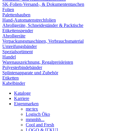
SK-Folien-Versand-, & Dokumententaschen
Folien
Palettenhauben
Hand-Automatenstrechfolien
Abrollgeräte, Schneideständer & Packtische
Etikettenspender
Abrollgeräte
Verpackungsmaschinen, Verbrauchsmaterial
Umreifungsbänder
Spezialsortiment
Handel
Warenauszeichnung, Regalpreisleisten
Polyesterbindebänder
Splintenapparate und Zubehör
Etiketten
Kabelbinder
Kataloge
Karriere
Eigenmarken
me:tex
Logisch Öko
mmmhh...
Cool and Fresh
LOGO & [I´KU]