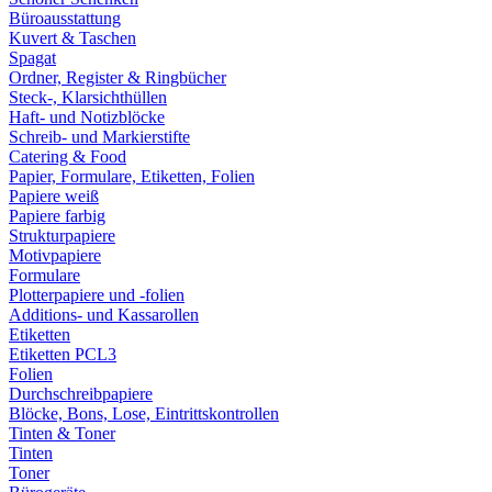
Büroausstattung
Kuvert & Taschen
Spagat
Ordner, Register & Ringbücher
Steck-, Klarsichthüllen
Haft- und Notizblöcke
Schreib- und Markierstifte
Catering & Food
Papier, Formulare, Etiketten, Folien
Papiere weiß
Papiere farbig
Strukturpapiere
Motivpapiere
Formulare
Plotterpapiere und -folien
Additions- und Kassarollen
Etiketten
Etiketten PCL3
Folien
Durchschreibpapiere
Blöcke, Bons, Lose, Eintrittskontrollen
Tinten & Toner
Tinten
Toner