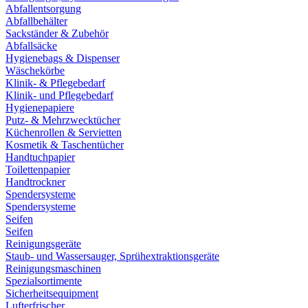
Abfallentsorgung
Abfallbehälter
Sackständer & Zubehör
Abfallsäcke
Hygienebags & Dispenser
Wäschekörbe
Klinik- & Pflegebedarf
Klinik- und Pflegebedarf
Hygienepapiere
Putz- & Mehrzwecktücher
Küchenrollen & Servietten
Kosmetik & Taschentücher
Handtuchpapier
Toilettenpapier
Handtrockner
Spendersysteme
Spendersysteme
Seifen
Seifen
Reinigungsgeräte
Staub- und Wassersauger, Sprühextraktionsgeräte
Reinigungsmaschinen
Spezialsortimente
Sicherheitsequipment
Lufterfrischer