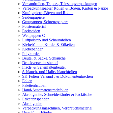
Versandrollen, Trapez-, Teleskopverpackungen
Verpackungspapier Rollen & Bogen, Karton & Pappe
Kraftpapiere, Bögen und Rollen
Seidenpapiere
Graupappen, Schrenzpapiere
Polstermaterial
Packseiden
Wellpappen C
Luftpolster- und Schaumfolien
Klebebänder, Kordel & Etiketten
Klebebänder
Polykordel
Beutel & Säcke, Schläuche
Druckverschlussbeutel
Flach- & Seitenfaltenbeutel
Schlauch- und Halbschlauchfolien
SK-Folien-Versand-, & Dokumententaschen
Folien
Palettenhauben
Hand-Automatenstrechfolien
Abrollgeräte, Schneideständer & Packtische
Etikettenspender
Abrollgeräte
Verpackungsmaschinen, Verbrauchsmaterial
Umreifungsbänder