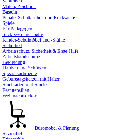
Schreiben
Malen, Zeichnen
Basteln
Penale, Schultaschen und Rucksäcke
Spiele
Für Pädagogen
Sitzkissen und -bälle
Kinder-Schulmöbel und -Stühle
Sicherheit
Arbeitsschutz, Sicherheit & Erste Hilfe
Arbeitshandschuhe
Bekleidung
Hauben und Schürzen
Spezialsortimente
Geburtstagskerzen mit Halter
Spielkarten und Spiele
Festutensilien
Weihnachtsdekor
Büromöbel & Planung
Sitzmöbel