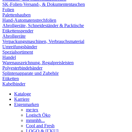
SK-Folien-Versand-, & Dokumententaschen
Folien
Palettenhauben
Hand-Automatenstrechfolien
Abrollgeräte, Schneideständer & Packtische
Etikettenspender
Abrollgeräte
Verpackungsmaschinen, Verbrauchsmaterial
Umreifungsbänder
Spezialsortiment
Handel
Warenauszeichnung, Regalpreisleisten
Polyesterbindebänder
Splintenapparate und Zubehör
Etiketten
Kabelbinder
Kataloge
Karriere
Eigenmarken
me:tex
Logisch Öko
mmmhh...
Cool and Fresh
LOGO & [I´KU]