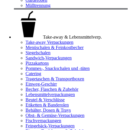
Garderoben
Mülltrennung
Take-away & Lebensmittelverp.
Take-away Verpackungen
Menüschalen & Feinkostbecher
Siegelschalen
Sandwich-Verpackungen
Pizzakartons
Pommes-, Snackschalen und -tüten
Catering
Tragetaschen & Transportboxen
Einweg-Geschirr
Becher, Flaschen & Zubehör
Lebensmittelverpackungen
Beutel & Verschlüsse
Etiketten & Banderolen
Behälter, Dosen & Trays
Obst- & Gemüse-Verpackungen
Fischverpackungen
Feingebäck-Verpackungen