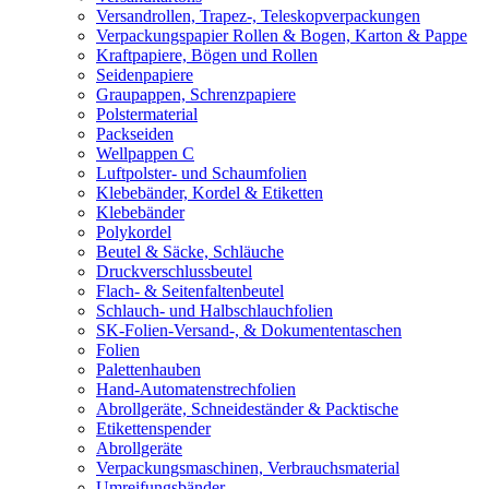
Versandrollen, Trapez-, Teleskopverpackungen
Verpackungspapier Rollen & Bogen, Karton & Pappe
Kraftpapiere, Bögen und Rollen
Seidenpapiere
Graupappen, Schrenzpapiere
Polstermaterial
Packseiden
Wellpappen C
Luftpolster- und Schaumfolien
Klebebänder, Kordel & Etiketten
Klebebänder
Polykordel
Beutel & Säcke, Schläuche
Druckverschlussbeutel
Flach- & Seitenfaltenbeutel
Schlauch- und Halbschlauchfolien
SK-Folien-Versand-, & Dokumententaschen
Folien
Palettenhauben
Hand-Automatenstrechfolien
Abrollgeräte, Schneideständer & Packtische
Etikettenspender
Abrollgeräte
Verpackungsmaschinen, Verbrauchsmaterial
Umreifungsbänder