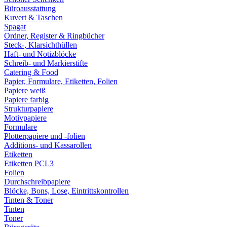
Büroausstattung
Kuvert & Taschen
Spagat
Ordner, Register & Ringbücher
Steck-, Klarsichthüllen
Haft- und Notizblöcke
Schreib- und Markierstifte
Catering & Food
Papier, Formulare, Etiketten, Folien
Papiere weiß
Papiere farbig
Strukturpapiere
Motivpapiere
Formulare
Plotterpapiere und -folien
Additions- und Kassarollen
Etiketten
Etiketten PCL3
Folien
Durchschreibpapiere
Blöcke, Bons, Lose, Eintrittskontrollen
Tinten & Toner
Tinten
Toner