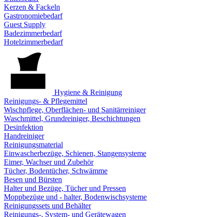
Kerzen & Fackeln
Gastronomiebedarf
Guest Supply
Badezimmerbedarf
Hotelzimmerbedarf
Hygiene & Reinigung
Reinigungs- & Pflegemittel
Wischpflege, Oberflächen- und Sanitärreiniger
Waschmittel, Grundreiniger, Beschichtungen
Desinfektion
Handreiniger
Reinigungsmaterial
Einwascherbezüge, Schienen, Stangensysteme
Eimer, Wachser und Zubehör
Tücher, Bodentücher, Schwämme
Besen und Bürsten
Halter und Bezüge, Tücher und Pressen
Moppbezüge und - halter, Bodenwischsysteme
Reinigungssets und Behälter
Reinigungs-, System- und Gerätewagen