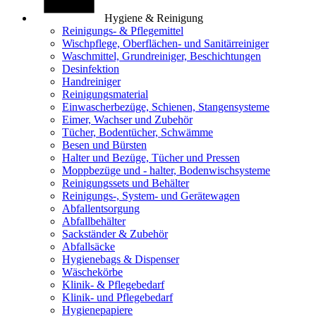
Hygiene & Reinigung
Reinigungs- & Pflegemittel
Wischpflege, Oberflächen- und Sanitärreiniger
Waschmittel, Grundreiniger, Beschichtungen
Desinfektion
Handreiniger
Reinigungsmaterial
Einwascherbezüge, Schienen, Stangensysteme
Eimer, Wachser und Zubehör
Tücher, Bodentücher, Schwämme
Besen und Bürsten
Halter und Bezüge, Tücher und Pressen
Moppbezüge und - halter, Bodenwischsysteme
Reinigungssets und Behälter
Reinigungs-, System- und Gerätewagen
Abfallentsorgung
Abfallbehälter
Sackständer & Zubehör
Abfallsäcke
Hygienebags & Dispenser
Wäschekörbe
Klinik- & Pflegebedarf
Klinik- und Pflegebedarf
Hygienepapiere