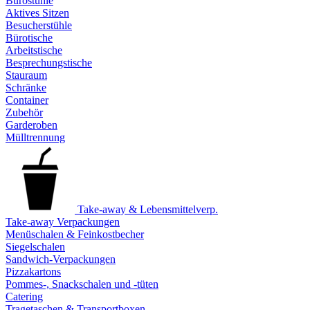
Bürostühle
Aktives Sitzen
Besucherstühle
Bürotische
Arbeitstische
Besprechungstische
Stauraum
Schränke
Container
Zubehör
Garderoben
Mülltrennung
Take-away & Lebensmittelverp.
Take-away Verpackungen
Menüschalen & Feinkostbecher
Siegelschalen
Sandwich-Verpackungen
Pizzakartons
Pommes-, Snackschalen und -tüten
Catering
Tragetaschen & Transportboxen