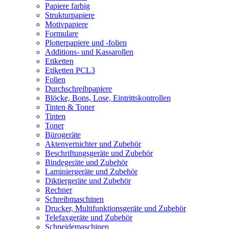
Papiere farbig
Strukturpapiere
Motivpapiere
Formulare
Plotterpapiere und -folien
Additions- und Kassarollen
Etiketten
Etiketten PCL3
Folien
Durchschreibpapiere
Blöcke, Bons, Lose, Eintrittskontrollen
Tinten & Toner
Tinten
Toner
Bürogeräte
Aktenvernichter und Zubehör
Beschriftungsgeräte und Zubehör
Bindegeräte und Zubehör
Laminiergeräte und Zubehör
Diktiergeräte und Zubehör
Rechner
Schreibmaschinen
Drucker, Multifunktionsgeräte und Zubehör
Telefaxgeräte und Zubehör
Schneidemaschinen