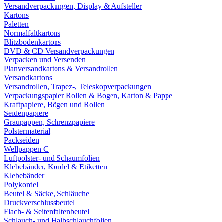
Versandverpackungen, Display & Aufsteller
Kartons
Paletten
Normalfaltkartons
Blitzbodenkartons
DVD & CD Versandverpackungen
Verpacken und Versenden
Planversandkartons & Versandrollen
Versandkartons
Versandrollen, Trapez-, Teleskopverpackungen
Verpackungspapier Rollen & Bogen, Karton & Pappe
Kraftpapiere, Bögen und Rollen
Seidenpapiere
Graupappen, Schrenzpapiere
Polstermaterial
Packseiden
Wellpappen C
Luftpolster- und Schaumfolien
Klebebänder, Kordel & Etiketten
Klebebänder
Polykordel
Beutel & Säcke, Schläuche
Druckverschlussbeutel
Flach- & Seitenfaltenbeutel
Schlauch- und Halbschlauchfolien