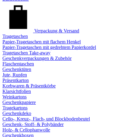
Verpackung & Versand
Tragetaschen
Papier-Tragetaschen mit flachem Henkel
Papier-Tragetaschen mit gedrehtem Papierkordel
Tragetaschen Take-away
Geschenkverpackungen & Zubehör
Flaschentaschen
Geschenktüten
Jute, Rupfen
Präsentkarton
Korbwaren & Präsentkörbe
Klarsichtfolien
Weinkartons
Geschenkpapiere
Tragekartons
Geschenkdeko
Cello-, Kreuz-, Flach- und Blockbodenbeutel
Geschenk- Stoff- & Polybänder
Holz- & Cellophanwolle
Geschenkboxen