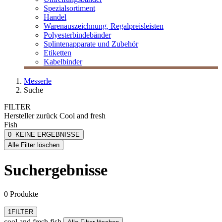
Spezialsortiment
Handel
Warenauszeichnung, Regalpreisleisten
Polyesterbindebänder
Splintenapparate und Zubehör
Etiketten
Kabelbinder
Messerle
Suche
FILTER
Hersteller
zurück
Cool and fresh
Fish
cool and fresh fish
0
KEINE ERGEBNISSE
[e] one
Alle Filter löschen
[I`KU]
3L
Suchergebnisse
3M
Abus
mehr anzeigen
0 Produkte
Filter zurücksetzen
1
FILTER
cool and fresh fish