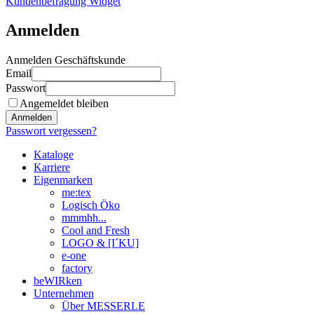
Kundenbefragung Widget
Anmelden
Anmelden Geschäftskunde
Email
Passwort
Angemeldet bleiben
Anmelden
Passwort vergessen?
Kataloge
Karriere
Eigenmarken
me:tex
Logisch Öko
mmmhh...
Cool and Fresh
LOGO & [I´KU]
e-one
factory
beWIRken
Unternehmen
Über MESSERLE