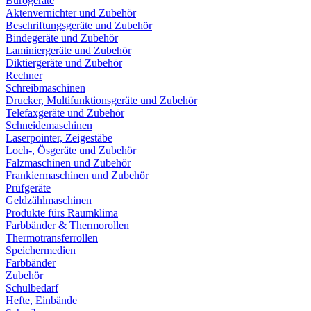
Bürogeräte
Aktenvernichter und Zubehör
Beschriftungsgeräte und Zubehör
Bindegeräte und Zubehör
Laminiergeräte und Zubehör
Diktiergeräte und Zubehör
Rechner
Schreibmaschinen
Drucker, Multifunktionsgeräte und Zubehör
Telefaxgeräte und Zubehör
Schneidemaschinen
Laserpointer, Zeigestäbe
Loch-, Ösgeräte und Zubehör
Falzmaschinen und Zubehör
Frankiermaschinen und Zubehör
Prüfgeräte
Geldzählmaschinen
Produkte fürs Raumklima
Farbbänder & Thermorollen
Thermotransferrollen
Speichermedien
Farbbänder
Zubehör
Schulbedarf
Hefte, Einbände