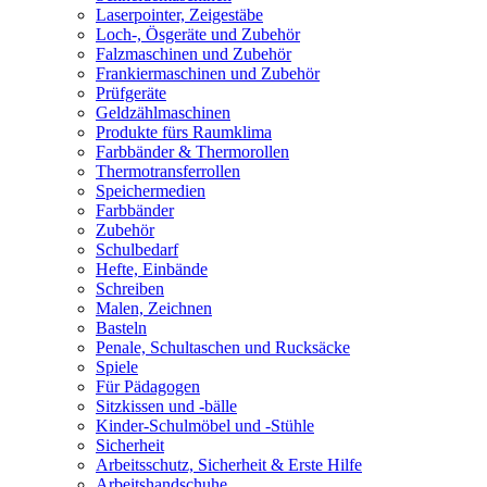
Laserpointer, Zeigestäbe
Loch-, Ösgeräte und Zubehör
Falzmaschinen und Zubehör
Frankiermaschinen und Zubehör
Prüfgeräte
Geldzählmaschinen
Produkte fürs Raumklima
Farbbänder & Thermorollen
Thermotransferrollen
Speichermedien
Farbbänder
Zubehör
Schulbedarf
Hefte, Einbände
Schreiben
Malen, Zeichnen
Basteln
Penale, Schultaschen und Rucksäcke
Spiele
Für Pädagogen
Sitzkissen und -bälle
Kinder-Schulmöbel und -Stühle
Sicherheit
Arbeitsschutz, Sicherheit & Erste Hilfe
Arbeitshandschuhe