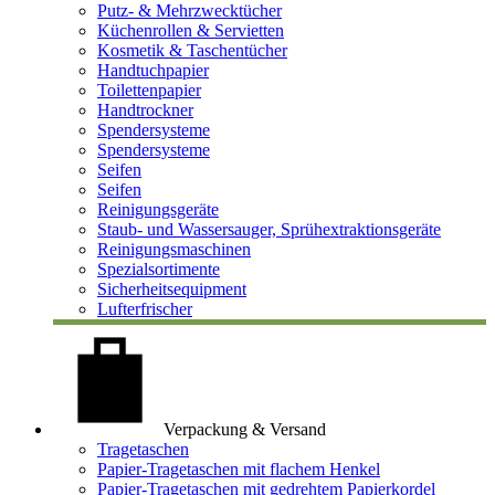
Putz- & Mehrzwecktücher
Küchenrollen & Servietten
Kosmetik & Taschentücher
Handtuchpapier
Toilettenpapier
Handtrockner
Spendersysteme
Spendersysteme
Seifen
Seifen
Reinigungsgeräte
Staub- und Wassersauger, Sprühextraktionsgeräte
Reinigungsmaschinen
Spezialsortimente
Sicherheitsequipment
Lufterfrischer
Verpackung & Versand
Tragetaschen
Papier-Tragetaschen mit flachem Henkel
Papier-Tragetaschen mit gedrehtem Papierkordel