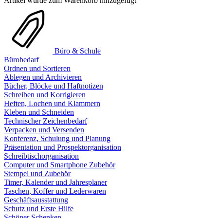
Artikel wurde zum Warenkorb hinzugefügt
Büro & Schule
Bürobedarf
Ordnen und Sortieren
Ablegen und Archivieren
Bücher, Blöcke und Haftnotizen
Schreiben und Korrigieren
Heften, Lochen und Klammern
Kleben und Schneiden
Technischer Zeichenbedarf
Verpacken und Versenden
Konferenz, Schulung und Planung
Präsentation und Prospektorganisation
Schreibtischorganisation
Computer und Smartphone Zubehör
Stempel und Zubehör
Timer, Kalender und Jahresplaner
Taschen, Koffer und Lederwaren
Geschäftsausstattung
Schutz und Erste Hilfe
Schöner Schenken