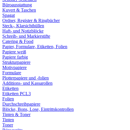
Büroausstattung
Kuvert & Taschen
Spagat
Ordner, Register & Ringbücher
Steck-, Klarsichthüllen
Haft- und Notizblöcke
Schreib- und Markierstifte
Catering & Food
Papier, Formulare, Etiketten, Folien
Papiere weiß
Papiere farbig
Strukturpapiere
Motivpapiere
Formulare
Plotterpapiere und -folien
Additions- und Kassarollen
Etiketten
Etiketten PCL3
Folien
Durchschreibpapiere
Blöcke, Bons, Lose, Eintrittskontrollen
Tinten & Toner
Tinten
Toner