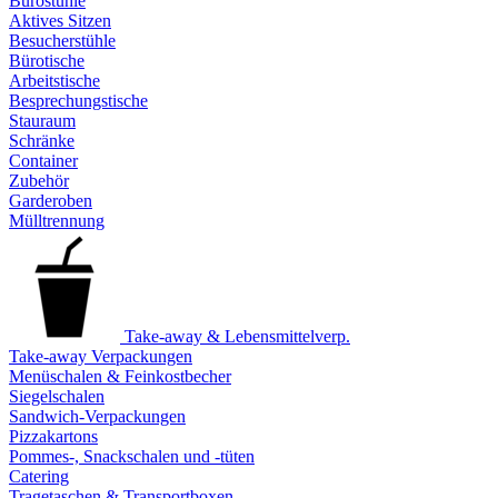
Bürostühle
Aktives Sitzen
Besucherstühle
Bürotische
Arbeitstische
Besprechungstische
Stauraum
Schränke
Container
Zubehör
Garderoben
Mülltrennung
Take-away & Lebensmittelverp.
Take-away Verpackungen
Menüschalen & Feinkostbecher
Siegelschalen
Sandwich-Verpackungen
Pizzakartons
Pommes-, Snackschalen und -tüten
Catering
Tragetaschen & Transportboxen