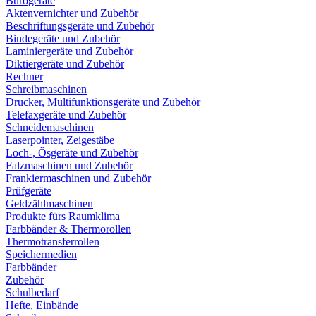
Bürogeräte
Aktenvernichter und Zubehör
Beschriftungsgeräte und Zubehör
Bindegeräte und Zubehör
Laminiergeräte und Zubehör
Diktiergeräte und Zubehör
Rechner
Schreibmaschinen
Drucker, Multifunktionsgeräte und Zubehör
Telefaxgeräte und Zubehör
Schneidemaschinen
Laserpointer, Zeigestäbe
Loch-, Ösgeräte und Zubehör
Falzmaschinen und Zubehör
Frankiermaschinen und Zubehör
Prüfgeräte
Geldzählmaschinen
Produkte fürs Raumklima
Farbbänder & Thermorollen
Thermotransferrollen
Speichermedien
Farbbänder
Zubehör
Schulbedarf
Hefte, Einbände