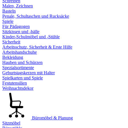
Schreiben
Malen, Zeichnen
Basteln
Penale, Schultaschen und Rucksäcke
Spiele
Für Pädagogen
Sitzkissen und -bälle
Kinder-Schulmöbel und -Stühle
Sicherheit
Arbeitsschutz, Sicherheit & Erste Hilfe
Arbeitshandschuhe
Bekleidung
Hauben und Schürzen
Spezialsortimente
Geburtstagskerzen mit Halter
Spielkarten und Spiele
Festutensilien
Weihnachtsdekor
Büromöbel & Planung
Sitzmöbel