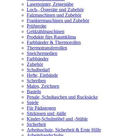
Laserpointer, Zeigestäbe
Loch-, Ösgeräte und Zubehör
Falzmaschinen und Zubehör
Frankiermaschinen und Zubehör
Prüfgeräte
Geldzählmaschinen
Produkte fürs Raumklima
Farbbänder & Thermorollen
Thermotransferrollen
Speichermedien
Farbbänder
Zubehör
Schulbedarf
Hefte, Einbände
Schreiben
Malen, Zeichnen
Basteln
Penale, Schultaschen und Rucksäcke
Spiele
Für Pädagogen
Sitzkissen und -bälle
Kinder-Schulmöbel und -Stühle
Sicherheit
Arbeitsschutz, Sicherheit & Erste Hilfe
Arbeitshandschuhe