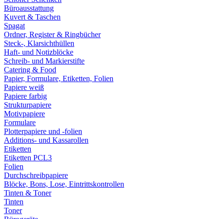
Büroausstattung
Kuvert & Taschen
Spagat
Ordner, Register & Ringbücher
Steck-, Klarsichthüllen
Haft- und Notizblöcke
Schreib- und Markierstifte
Catering & Food
Papier, Formulare, Etiketten, Folien
Papiere weiß
Papiere farbig
Strukturpapiere
Motivpapiere
Formulare
Plotterpapiere und -folien
Additions- und Kassarollen
Etiketten
Etiketten PCL3
Folien
Durchschreibpapiere
Blöcke, Bons, Lose, Eintrittskontrollen
Tinten & Toner
Tinten
Toner