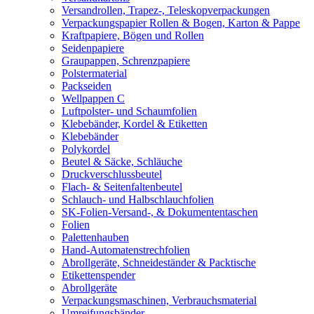
Versandrollen, Trapez-, Teleskopverpackungen
Verpackungspapier Rollen & Bogen, Karton & Pappe
Kraftpapiere, Bögen und Rollen
Seidenpapiere
Graupappen, Schrenzpapiere
Polstermaterial
Packseiden
Wellpappen C
Luftpolster- und Schaumfolien
Klebebänder, Kordel & Etiketten
Klebebänder
Polykordel
Beutel & Säcke, Schläuche
Druckverschlussbeutel
Flach- & Seitenfaltenbeutel
Schlauch- und Halbschlauchfolien
SK-Folien-Versand-, & Dokumententaschen
Folien
Palettenhauben
Hand-Automatenstrechfolien
Abrollgeräte, Schneideständer & Packtische
Etikettenspender
Abrollgeräte
Verpackungsmaschinen, Verbrauchsmaterial
Umreifungsbänder