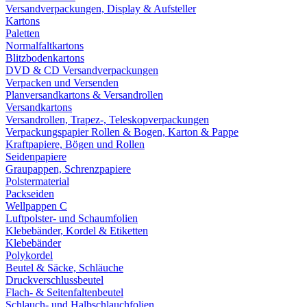
Versandverpackungen, Display & Aufsteller
Kartons
Paletten
Normalfaltkartons
Blitzbodenkartons
DVD & CD Versandverpackungen
Verpacken und Versenden
Planversandkartons & Versandrollen
Versandkartons
Versandrollen, Trapez-, Teleskopverpackungen
Verpackungspapier Rollen & Bogen, Karton & Pappe
Kraftpapiere, Bögen und Rollen
Seidenpapiere
Graupappen, Schrenzpapiere
Polstermaterial
Packseiden
Wellpappen C
Luftpolster- und Schaumfolien
Klebebänder, Kordel & Etiketten
Klebebänder
Polykordel
Beutel & Säcke, Schläuche
Druckverschlussbeutel
Flach- & Seitenfaltenbeutel
Schlauch- und Halbschlauchfolien