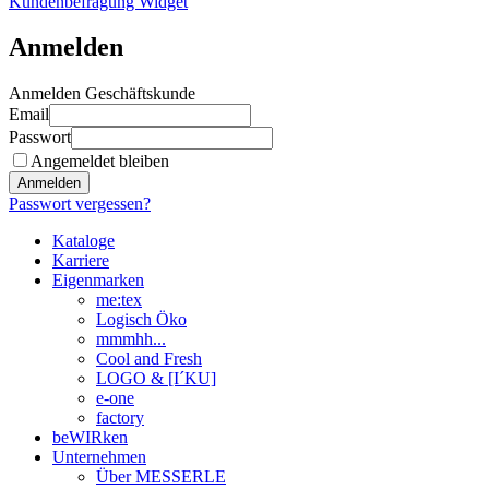
Kundenbefragung Widget
Anmelden
Anmelden Geschäftskunde
Email
Passwort
Angemeldet bleiben
Anmelden
Passwort vergessen?
Kataloge
Karriere
Eigenmarken
me:tex
Logisch Öko
mmmhh...
Cool and Fresh
LOGO & [I´KU]
e-one
factory
beWIRken
Unternehmen
Über MESSERLE