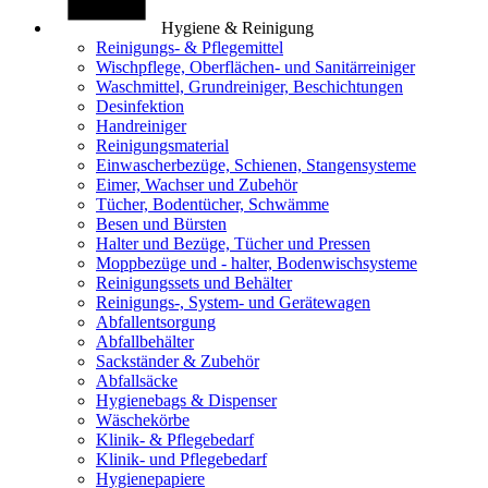
Hygiene & Reinigung
Reinigungs- & Pflegemittel
Wischpflege, Oberflächen- und Sanitärreiniger
Waschmittel, Grundreiniger, Beschichtungen
Desinfektion
Handreiniger
Reinigungsmaterial
Einwascherbezüge, Schienen, Stangensysteme
Eimer, Wachser und Zubehör
Tücher, Bodentücher, Schwämme
Besen und Bürsten
Halter und Bezüge, Tücher und Pressen
Moppbezüge und - halter, Bodenwischsysteme
Reinigungssets und Behälter
Reinigungs-, System- und Gerätewagen
Abfallentsorgung
Abfallbehälter
Sackständer & Zubehör
Abfallsäcke
Hygienebags & Dispenser
Wäschekörbe
Klinik- & Pflegebedarf
Klinik- und Pflegebedarf
Hygienepapiere