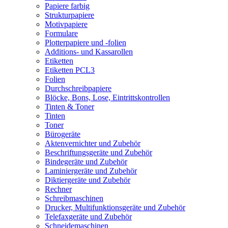
Papiere farbig
Strukturpapiere
Motivpapiere
Formulare
Plotterpapiere und -folien
Additions- und Kassarollen
Etiketten
Etiketten PCL3
Folien
Durchschreibpapiere
Blöcke, Bons, Lose, Eintrittskontrollen
Tinten & Toner
Tinten
Toner
Bürogeräte
Aktenvernichter und Zubehör
Beschriftungsgeräte und Zubehör
Bindegeräte und Zubehör
Laminiergeräte und Zubehör
Diktiergeräte und Zubehör
Rechner
Schreibmaschinen
Drucker, Multifunktionsgeräte und Zubehör
Telefaxgeräte und Zubehör
Schneidemaschinen