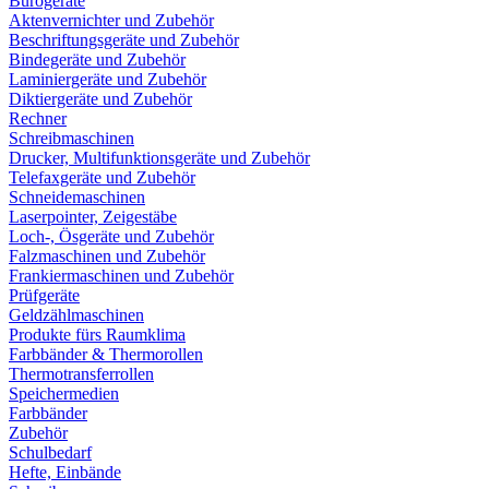
Bürogeräte
Aktenvernichter und Zubehör
Beschriftungsgeräte und Zubehör
Bindegeräte und Zubehör
Laminiergeräte und Zubehör
Diktiergeräte und Zubehör
Rechner
Schreibmaschinen
Drucker, Multifunktionsgeräte und Zubehör
Telefaxgeräte und Zubehör
Schneidemaschinen
Laserpointer, Zeigestäbe
Loch-, Ösgeräte und Zubehör
Falzmaschinen und Zubehör
Frankiermaschinen und Zubehör
Prüfgeräte
Geldzählmaschinen
Produkte fürs Raumklima
Farbbänder & Thermorollen
Thermotransferrollen
Speichermedien
Farbbänder
Zubehör
Schulbedarf
Hefte, Einbände