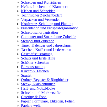
Schreiben und Korrigieren
Heften, Lochen und Klammern
Kleben und Schneiden
Technischer Zeichenbedarf
Verpacken und Versenden
Konferenz, Schulung und Planung
Präsentation und Prospektorganisation
Schreibtischorganisation
Computer und Smartphone Zubehör
Stempel und Zubehör
Timer, Kalender und Jahresplaner
Taschen, Koffer und Lederwaren
Geschäftsausstattung
Schutz und Erste Hilfe
Schöner Schenken
Büroausstattung
Kuvert & Taschen
Spagat
Ordner, Register & Ringbücher
Steck-, Klarsichthüllen
Haft- und Notizblöcke
Schreib- und Markierstifte
Catering & Food
Papier, Formulare, Etiketten, Folien
Papiere weiß