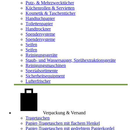
Putz- & Mehrzwecktücher
Küchenrollen & Servietten
Kosmetik & Taschentücher
Handtuchpapier
Toilettenpapier
Handtrockner
Spendersysteme
Spendersysteme
Seifen
Seifen
Reinigungsgeräte
Staub- und Wassersauger, Sprühextraktionsgeräte
Reinigungsmaschinen
Spezialsortimente
Sicherheitsequipment
Lufterfrischer
Verpackung & Versand
Tragetaschen
Papier-Tragetaschen mit flachem Henkel
Papier-Tragetaschen mit gedrehtem Papierkordel