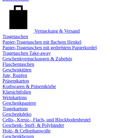
Verpackung & Versand
Tragetaschen
Papier-Tragetaschen mit flachem Henkel
Papier-Tragetaschen mit gedrehtem Papierkordel
Tragetaschen Take-away
Geschenkverpackungen & Zubehör
Flaschentaschen
Geschenktüten
Jute, Rupfen
Präsentkarton
Korbwaren & Präsentkörbe
Klarsichtfolien
Weinkartons
Geschenkpapiere
Tragekartons
Geschenkdeko
Cello-, Kreuz-, Flach- und Blockbodenbeutel
Geschenk- Stoff- & Polybänder
Holz- & Cellophanwolle
Geschenkboxen