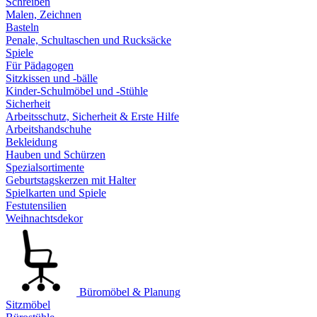
Schreiben
Malen, Zeichnen
Basteln
Penale, Schultaschen und Rucksäcke
Spiele
Für Pädagogen
Sitzkissen und -bälle
Kinder-Schulmöbel und -Stühle
Sicherheit
Arbeitsschutz, Sicherheit & Erste Hilfe
Arbeitshandschuhe
Bekleidung
Hauben und Schürzen
Spezialsortimente
Geburtstagskerzen mit Halter
Spielkarten und Spiele
Festutensilien
Weihnachtsdekor
Büromöbel & Planung
Sitzmöbel