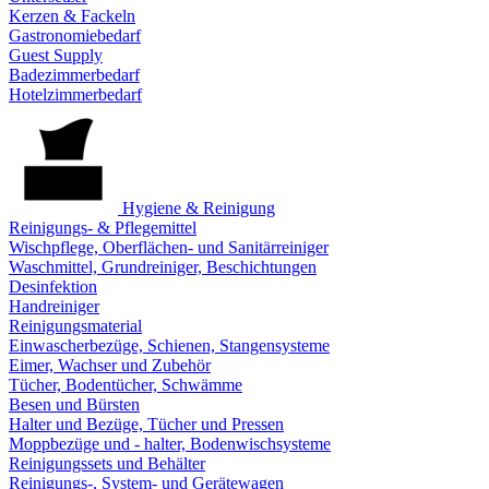
Kerzen & Fackeln
Gastronomiebedarf
Guest Supply
Badezimmerbedarf
Hotelzimmerbedarf
Hygiene & Reinigung
Reinigungs- & Pflegemittel
Wischpflege, Oberflächen- und Sanitärreiniger
Waschmittel, Grundreiniger, Beschichtungen
Desinfektion
Handreiniger
Reinigungsmaterial
Einwascherbezüge, Schienen, Stangensysteme
Eimer, Wachser und Zubehör
Tücher, Bodentücher, Schwämme
Besen und Bürsten
Halter und Bezüge, Tücher und Pressen
Moppbezüge und - halter, Bodenwischsysteme
Reinigungssets und Behälter
Reinigungs-, System- und Gerätewagen