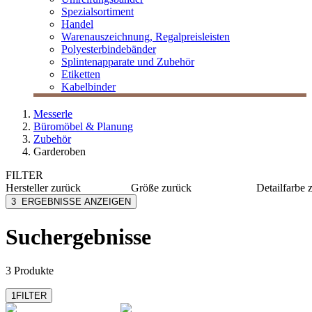
Spezialsortiment
Handel
Warenauszeichnung, Regalpreisleisten
Polyesterbindebänder
Splintenapparate und Zubehör
Etiketten
Kabelbinder
Messerle
Büromöbel & Planung
Zubehör
Garderoben
FILTER
Hersteller
zurück
Größe
zurück
Detailfarbe
Caimi
30x12,5x6 cm
schwarz
3
ERGEBNISSE ANZEIGEN
Nowy Styl
167 cm x Ø 39 cm
weiß
Suchergebnisse
3 Produkte
1
FILTER