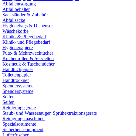
Abfallentsorgung
Abfallbehälter
Sackständer & Zubehör
Abfallsäcke
Hygienebags & Dispenser
Wäschekörbe
Klinik- & Pflegebedarf
Klinik- und Pflegebedarf
Hygienepapiere
Putz- & Mehrzwecktücher
Küchenrollen & Servietten
Kosmetik & Taschentücher
Handtuchpapier
Toilettenpapier
Handtrockner
Spendersysteme
Spendersysteme
Seifen
Seifen
Reinigungsgeräte
Staub- und Wassersauger, Sprühextraktionsgeräte
Reinigungsmaschinen
Spezialsortimente
Sicherheitsequipment
Lufterfrischer