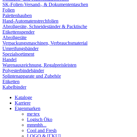
SK-Folien-Versand-, & Dokumententaschen
Folien
Palettenhauben
Hand-Automatenstrechfolien
Abrollgeräte, Schneideständer & Packtische
Etikettenspender
Abrollgeräte
Verpackungsmaschinen, Verbrauchsmaterial
Umreifungsbänder
Spezialsortiment
Handel
Warenauszeichnung, Regalpreisleisten
Polyesterbindebänder
Splintenapparate und Zubehör
Etiketten
Kabelbinder
Kataloge
Karriere
Eigenmarken
me:tex
Logisch Öko
mmmhh...
Cool and Fresh
LOGO & [I´KU]