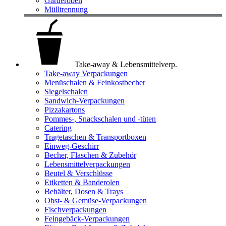
Garderoben
Mülltrennung
Take-away & Lebensmittelverp.
Take-away Verpackungen
Menüschalen & Feinkostbecher
Siegelschalen
Sandwich-Verpackungen
Pizzakartons
Pommes-, Snackschalen und -tüten
Catering
Tragetaschen & Transportboxen
Einweg-Geschirr
Becher, Flaschen & Zubehör
Lebensmittelverpackungen
Beutel & Verschlüsse
Etiketten & Banderolen
Behälter, Dosen & Trays
Obst- & Gemüse-Verpackungen
Fischverpackungen
Feingebäck-Verpackungen