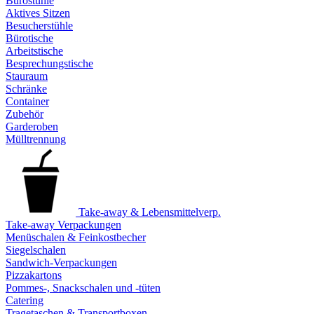
Bürostühle
Aktives Sitzen
Besucherstühle
Bürotische
Arbeitstische
Besprechungstische
Stauraum
Schränke
Container
Zubehör
Garderoben
Mülltrennung
Take-away & Lebensmittelverp.
Take-away Verpackungen
Menüschalen & Feinkostbecher
Siegelschalen
Sandwich-Verpackungen
Pizzakartons
Pommes-, Snackschalen und -tüten
Catering
Tragetaschen & Transportboxen