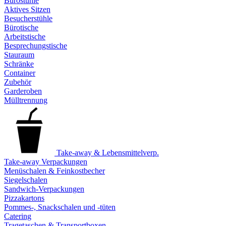
Bürostühle
Aktives Sitzen
Besucherstühle
Bürotische
Arbeitstische
Besprechungstische
Stauraum
Schränke
Container
Zubehör
Garderoben
Mülltrennung
Take-away & Lebensmittelverp.
Take-away Verpackungen
Menüschalen & Feinkostbecher
Siegelschalen
Sandwich-Verpackungen
Pizzakartons
Pommes-, Snackschalen und -tüten
Catering
Tragetaschen & Transportboxen