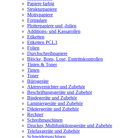
Papiere farbig
Strukturpapiere
Motivpapiere
Formulare
Plotterpapiere und -folien
Additions- und Kassarollen
Etiketten
Etiketten PCL3
Folien
Durchschreibpapiere
Blöcke, Bons, Lose, Eintrittskontrollen
Tinten & Toner
Tinten
Toner
Bürogeräte
Aktenvernichter und Zubehör
Beschriftungsgeräte und Zubehör
Bindegeräte und Zubehör
Laminiergeräte und Zubehör
Diktiergeräte und Zubehör
Rechner
Schreibmaschinen
Drucker, Multifunktionsgeräte und Zubehör
Telefaxgeräte und Zubehör
Schneidemaschinen