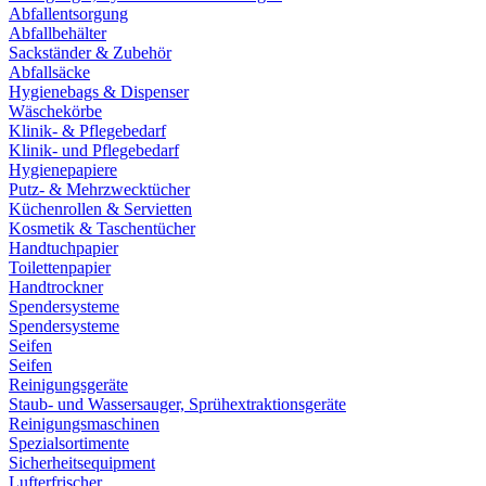
Abfallentsorgung
Abfallbehälter
Sackständer & Zubehör
Abfallsäcke
Hygienebags & Dispenser
Wäschekörbe
Klinik- & Pflegebedarf
Klinik- und Pflegebedarf
Hygienepapiere
Putz- & Mehrzwecktücher
Küchenrollen & Servietten
Kosmetik & Taschentücher
Handtuchpapier
Toilettenpapier
Handtrockner
Spendersysteme
Spendersysteme
Seifen
Seifen
Reinigungsgeräte
Staub- und Wassersauger, Sprühextraktionsgeräte
Reinigungsmaschinen
Spezialsortimente
Sicherheitsequipment
Lufterfrischer