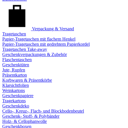
Verpackung & Versand
Tragetaschen
Papier-Tragetaschen mit flachem Henkel
Papier-Tragetaschen mit gedrehtem Papierkordel
Tragetaschen Take-away
Geschenkverpackungen & Zubehör
Flaschentaschen
Geschenktüten
Jute, Rupfen
Präsentkarton
Korbwaren & Präsentkörbe
Klarsichtfolien
Weinkartons
Geschenkpapiere
Tragekartons
Geschenkdeko
Cello-, Kreuz-, Flach- und Blockbodenbeutel
Geschenk- Stoff- & Polybänder
Holz- & Cellophanwolle
Geschenkboxen