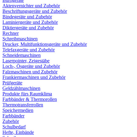
Bürogeräte
Aktenvernichter und Zubehör
Beschriftungsgeräte und Zubehör
Bindegeräte und Zubehör
Laminiergeräte und Zubehör
Diktiergeräte und Zubehör
Rechner
Schreibmaschinen
Drucker, Multifunktionsgeräte und Zubehör
Telefaxgeräte und Zubehör
Schneidemaschinen
Laserpointer, Zeigestäbe
Loch-, Ösgeräte und Zubehör
Falzmaschinen und Zubehör
Frankiermaschinen und Zubehör
Prüfgeräte
Geldzählmaschinen
Produkte fürs Raumklima
Farbbänder & Thermorollen
Thermotransferrollen
Speichermedien
Farbbänder
Zubehör
Schulbedarf
Hefte, Einbände