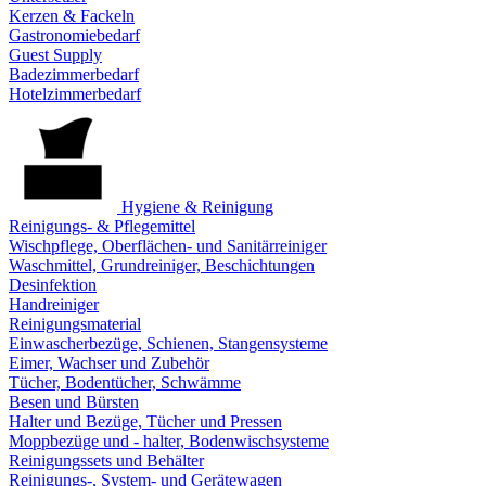
Kerzen & Fackeln
Gastronomiebedarf
Guest Supply
Badezimmerbedarf
Hotelzimmerbedarf
Hygiene & Reinigung
Reinigungs- & Pflegemittel
Wischpflege, Oberflächen- und Sanitärreiniger
Waschmittel, Grundreiniger, Beschichtungen
Desinfektion
Handreiniger
Reinigungsmaterial
Einwascherbezüge, Schienen, Stangensysteme
Eimer, Wachser und Zubehör
Tücher, Bodentücher, Schwämme
Besen und Bürsten
Halter und Bezüge, Tücher und Pressen
Moppbezüge und - halter, Bodenwischsysteme
Reinigungssets und Behälter
Reinigungs-, System- und Gerätewagen