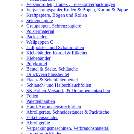
Versandrollen, Trapez-, Teleskopverpackungen
Verpackungspapier Rollen & Bogen, Karton & Pappe
Kraftpapiere, Bögen und Rollen
Seidenpapiere
Graupappen, Schrenzpapiere
Polstermaterial
Packseiden
Wellpappen C
Luftpolster- und Schaumfolien
Klebebänder, Kordel & Etiketten
Klebebänder
Polykordel
Beutel & Säcke, Schläuche
Druckverschlussbeutel
Flach- & Seitenfaltenbeutel
Schlauch- und Halbschlauchfolien
SK-Folien-Versand-, & Dokumententaschen
Folien
Palettenhauben
Hand-Automatenstrechfolien
Abrollgeräte, Schneideständer & Packtische
Etikettenspender
Abrollgeräte
Verpackungsmaschinen, Verbrauchsmaterial
Umreifungsbänder