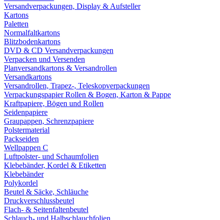
Versandverpackungen, Display & Aufsteller
Kartons
Paletten
Normalfaltkartons
Blitzbodenkartons
DVD & CD Versandverpackungen
Verpacken und Versenden
Planversandkartons & Versandrollen
Versandkartons
Versandrollen, Trapez-, Teleskopverpackungen
Verpackungspapier Rollen & Bogen, Karton & Pappe
Kraftpapiere, Bögen und Rollen
Seidenpapiere
Graupappen, Schrenzpapiere
Polstermaterial
Packseiden
Wellpappen C
Luftpolster- und Schaumfolien
Klebebänder, Kordel & Etiketten
Klebebänder
Polykordel
Beutel & Säcke, Schläuche
Druckverschlussbeutel
Flach- & Seitenfaltenbeutel
Schlauch- und Halbschlauchfolien