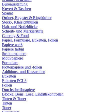
Büroausstattung
Kuvert & Taschen
Spagat
Ordner, Register & Ringbücher
Steck-, Klarsichthüllen
Haft- und Notizblöcke
Schreib- und Markierstifte
Catering & Food
Papier, Formulare, Etiketten, Folien
Papiere weiß
Papiere farbig
Strukturpapiere
Motivpapiere
Formulare
Plotterpapiere und -folien
Additions- und Kassarollen
Etiketten
Etiketten PCL3
Folien
Durchschreibpapiere
Blöcke, Bons, Lose, Eintrittskontrollen
Tinten & Toner
Tinten
Toner