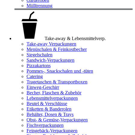
Garderoben
Mülltrennung
Take-away & Lebensmittelverp.
Take-away Verpackungen
Menüschalen & Feinkostbecher
Siegelschalen
Sandwich-Verpackungen
Pizzakartons
Pommes-, Snackschalen und -tüten
Catering
Tragetaschen & Transportboxen
Einweg-Geschirr
Becher, Flaschen & Zubehör
Lebensmittelverpackungen
Beutel & Verschlüsse
Etiketten & Banderolen
Behälter, Dosen & Trays
Obst- & Gemüse-Verpackungen
Fischverpackungen
Feingebäck-Verpackungen