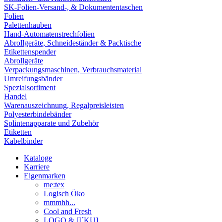
SK-Folien-Versand-, & Dokumententaschen
Folien
Palettenhauben
Hand-Automatenstrechfolien
Abrollgeräte, Schneideständer & Packtische
Etikettenspender
Abrollgeräte
Verpackungsmaschinen, Verbrauchsmaterial
Umreifungsbänder
Spezialsortiment
Handel
Warenauszeichnung, Regalpreisleisten
Polyesterbindebänder
Splintenapparate und Zubehör
Etiketten
Kabelbinder
Kataloge
Karriere
Eigenmarken
me:tex
Logisch Öko
mmmhh...
Cool and Fresh
LOGO & [I´KU]