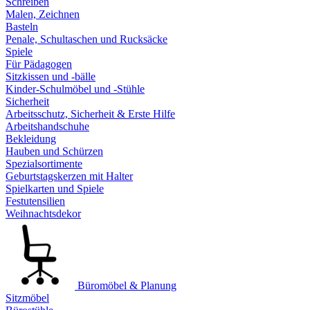
Schreiben
Malen, Zeichnen
Basteln
Penale, Schultaschen und Rucksäcke
Spiele
Für Pädagogen
Sitzkissen und -bälle
Kinder-Schulmöbel und -Stühle
Sicherheit
Arbeitsschutz, Sicherheit & Erste Hilfe
Arbeitshandschuhe
Bekleidung
Hauben und Schürzen
Spezialsortimente
Geburtstagskerzen mit Halter
Spielkarten und Spiele
Festutensilien
Weihnachtsdekor
Büromöbel & Planung
Sitzmöbel