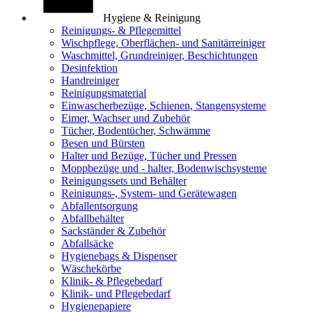
Hygiene & Reinigung
Reinigungs- & Pflegemittel
Wischpflege, Oberflächen- und Sanitärreiniger
Waschmittel, Grundreiniger, Beschichtungen
Desinfektion
Handreiniger
Reinigungsmaterial
Einwascherbezüge, Schienen, Stangensysteme
Eimer, Wachser und Zubehör
Tücher, Bodentücher, Schwämme
Besen und Bürsten
Halter und Bezüge, Tücher und Pressen
Moppbezüge und - halter, Bodenwischsysteme
Reinigungssets und Behälter
Reinigungs-, System- und Gerätewagen
Abfallentsorgung
Abfallbehälter
Sackständer & Zubehör
Abfallsäcke
Hygienebags & Dispenser
Wäschekörbe
Klinik- & Pflegebedarf
Klinik- und Pflegebedarf
Hygienepapiere