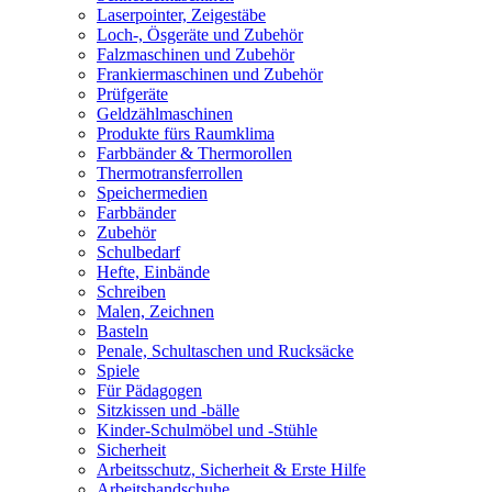
Laserpointer, Zeigestäbe
Loch-, Ösgeräte und Zubehör
Falzmaschinen und Zubehör
Frankiermaschinen und Zubehör
Prüfgeräte
Geldzählmaschinen
Produkte fürs Raumklima
Farbbänder & Thermorollen
Thermotransferrollen
Speichermedien
Farbbänder
Zubehör
Schulbedarf
Hefte, Einbände
Schreiben
Malen, Zeichnen
Basteln
Penale, Schultaschen und Rucksäcke
Spiele
Für Pädagogen
Sitzkissen und -bälle
Kinder-Schulmöbel und -Stühle
Sicherheit
Arbeitsschutz, Sicherheit & Erste Hilfe
Arbeitshandschuhe