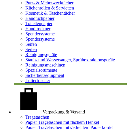
Putz- & Mehrzwecktücher
Küchenrollen & Servietten
Kosmetik & Taschentücher
Handtuchpapier
Toilettenpapier
Handtrockner
Spendersysteme
Spendersysteme
Seifen
Seifen
Reinigungsgeräte
Staub- und Wassersauger, Sprühextraktionsgeräte
Reinigungsmaschinen
Spezialsortimente
Sicherheitsequipment
Lufterfrischer
Verpackung & Versand
Tragetaschen
Papier-Tragetaschen mit flachem Henkel
Papier-Tragetaschen mit gedrehtem Papierkordel