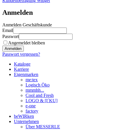
Kundenbefragung Widget
Anmelden
Anmelden Geschäftskunde
Email
Passwort
Angemeldet bleiben
Anmelden
Passwort vergessen?
Kataloge
Karriere
Eigenmarken
me:tex
Logisch Öko
mmmhh...
Cool and Fresh
LOGO & [I´KU]
e-one
factory
beWIRken
Unternehmen
Über MESSERLE