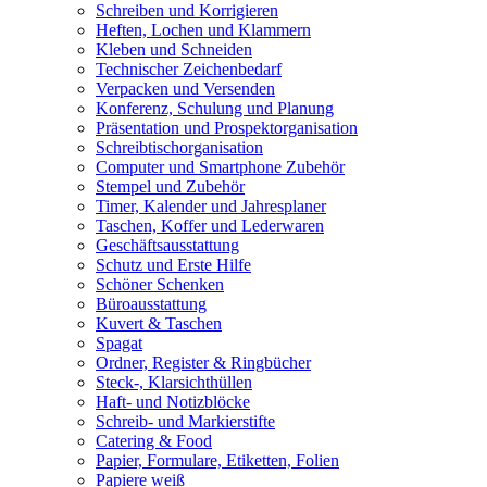
Schreiben und Korrigieren
Heften, Lochen und Klammern
Kleben und Schneiden
Technischer Zeichenbedarf
Verpacken und Versenden
Konferenz, Schulung und Planung
Präsentation und Prospektorganisation
Schreibtischorganisation
Computer und Smartphone Zubehör
Stempel und Zubehör
Timer, Kalender und Jahresplaner
Taschen, Koffer und Lederwaren
Geschäftsausstattung
Schutz und Erste Hilfe
Schöner Schenken
Büroausstattung
Kuvert & Taschen
Spagat
Ordner, Register & Ringbücher
Steck-, Klarsichthüllen
Haft- und Notizblöcke
Schreib- und Markierstifte
Catering & Food
Papier, Formulare, Etiketten, Folien
Papiere weiß