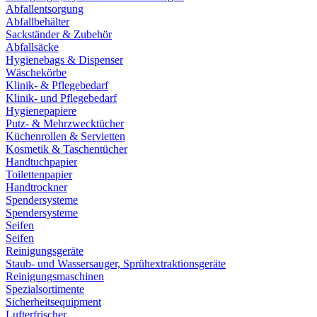
Abfallentsorgung
Abfallbehälter
Sackständer & Zubehör
Abfallsäcke
Hygienebags & Dispenser
Wäschekörbe
Klinik- & Pflegebedarf
Klinik- und Pflegebedarf
Hygienepapiere
Putz- & Mehrzwecktücher
Küchenrollen & Servietten
Kosmetik & Taschentücher
Handtuchpapier
Toilettenpapier
Handtrockner
Spendersysteme
Spendersysteme
Seifen
Seifen
Reinigungsgeräte
Staub- und Wassersauger, Sprühextraktionsgeräte
Reinigungsmaschinen
Spezialsortimente
Sicherheitsequipment
Lufterfrischer