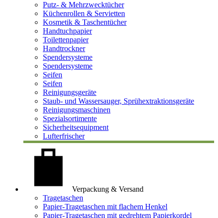
Putz- & Mehrzwecktücher
Küchenrollen & Servietten
Kosmetik & Taschentücher
Handtuchpapier
Toilettenpapier
Handtrockner
Spendersysteme
Spendersysteme
Seifen
Seifen
Reinigungsgeräte
Staub- und Wassersauger, Sprühextraktionsgeräte
Reinigungsmaschinen
Spezialsortimente
Sicherheitsequipment
Lufterfrischer
Verpackung & Versand
Tragetaschen
Papier-Tragetaschen mit flachem Henkel
Papier-Tragetaschen mit gedrehtem Papierkordel