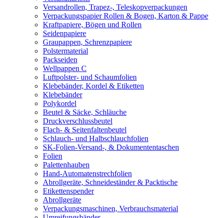
Versandrollen, Trapez-, Teleskopverpackungen
Verpackungspapier Rollen & Bogen, Karton & Pappe
Kraftpapiere, Bögen und Rollen
Seidenpapiere
Graupappen, Schrenzpapiere
Polstermaterial
Packseiden
Wellpappen C
Luftpolster- und Schaumfolien
Klebebänder, Kordel & Etiketten
Klebebänder
Polykordel
Beutel & Säcke, Schläuche
Druckverschlussbeutel
Flach- & Seitenfaltenbeutel
Schlauch- und Halbschlauchfolien
SK-Folien-Versand-, & Dokumententaschen
Folien
Palettenhauben
Hand-Automatenstrechfolien
Abrollgeräte, Schneideständer & Packtische
Etikettenspender
Abrollgeräte
Verpackungsmaschinen, Verbrauchsmaterial
Umreifungsbänder