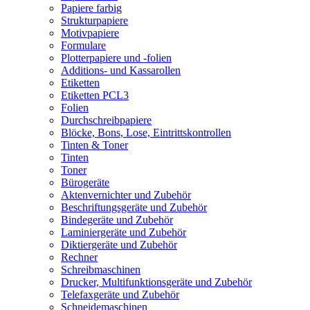
Papiere farbig
Strukturpapiere
Motivpapiere
Formulare
Plotterpapiere und -folien
Additions- und Kassarollen
Etiketten
Etiketten PCL3
Folien
Durchschreibpapiere
Blöcke, Bons, Lose, Eintrittskontrollen
Tinten & Toner
Tinten
Toner
Bürogeräte
Aktenvernichter und Zubehör
Beschriftungsgeräte und Zubehör
Bindegeräte und Zubehör
Laminiergeräte und Zubehör
Diktiergeräte und Zubehör
Rechner
Schreibmaschinen
Drucker, Multifunktionsgeräte und Zubehör
Telefaxgeräte und Zubehör
Schneidemaschinen