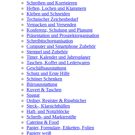
Schreiben und Korrigieren
Heften, Lochen und Klammern
Kleben und Schneiden
Technischer Zeichenbedarf
Verpacken und Versenden
Konferenz, Schulung und Planung
Präsentation und Prospektorganisation
Schreibtischorganisation
Computer und Smartphone Zubehör
Stempel und Zubehör
Timer, Kalender und Jahresplaner
Taschen, Koffer und Lederwaren
Geschäftsausstattung
Schutz und Erste Hilfe
Schöner Schenken
Büroausstattung
Kuvert & Taschen
Spagat
Ordner, Register & Ringbücher
Steck-, Klarsichthüllen
Haft- und Notizblöcke
Schreib- und Markierstifte
Catering & Food
Papier, Formulare, Etiketten, Folien
Papiere weiß