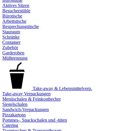
Bürostühle
Aktives Sitzen
Besucherstühle
Bürotische
Arbeitstische
Besprechungstische
Stauraum
Schränke
Container
Zubehör
Garderoben
Mülltrennung
Take-away & Lebensmittelverp.
Take-away Verpackungen
Menüschalen & Feinkostbecher
Siegelschalen
Sandwich-Verpackungen
Pizzakartons
Pommes-, Snackschalen und -tüten
Catering
Tragetaschen & Transportboxen