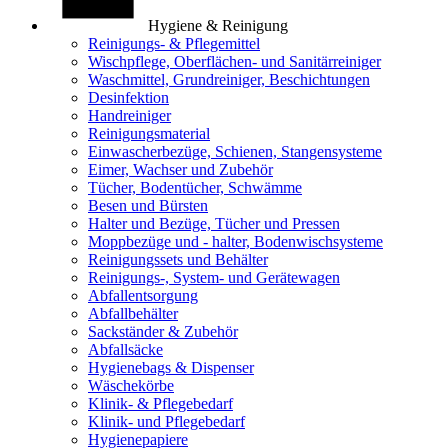
Hygiene & Reinigung
Reinigungs- & Pflegemittel
Wischpflege, Oberflächen- und Sanitärreiniger
Waschmittel, Grundreiniger, Beschichtungen
Desinfektion
Handreiniger
Reinigungsmaterial
Einwascherbezüge, Schienen, Stangensysteme
Eimer, Wachser und Zubehör
Tücher, Bodentücher, Schwämme
Besen und Bürsten
Halter und Bezüge, Tücher und Pressen
Moppbezüge und - halter, Bodenwischsysteme
Reinigungssets und Behälter
Reinigungs-, System- und Gerätewagen
Abfallentsorgung
Abfallbehälter
Sackständer & Zubehör
Abfallsäcke
Hygienebags & Dispenser
Wäschekörbe
Klinik- & Pflegebedarf
Klinik- und Pflegebedarf
Hygienepapiere