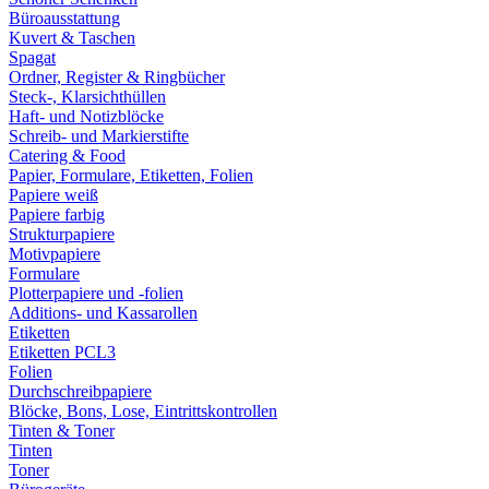
Büroausstattung
Kuvert & Taschen
Spagat
Ordner, Register & Ringbücher
Steck-, Klarsichthüllen
Haft- und Notizblöcke
Schreib- und Markierstifte
Catering & Food
Papier, Formulare, Etiketten, Folien
Papiere weiß
Papiere farbig
Strukturpapiere
Motivpapiere
Formulare
Plotterpapiere und -folien
Additions- und Kassarollen
Etiketten
Etiketten PCL3
Folien
Durchschreibpapiere
Blöcke, Bons, Lose, Eintrittskontrollen
Tinten & Toner
Tinten
Toner