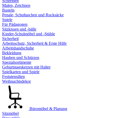
Schreiben
Malen, Zeichnen
Basteln
Penale, Schultaschen und Rucksäcke
Spiele
Für Pädagogen
Sitzkissen und -bälle
Kinder-Schulmöbel und -Stühle
Sicherheit
Arbeitsschutz, Sicherheit & Erste Hilfe
Arbeitshandschuhe
Bekleidung
Hauben und Schürzen
Spezialsortimente
Geburtstagskerzen mit Halter
Spielkarten und Spiele
Festutensilien
Weihnachtsdekor
Büromöbel & Planung
Sitzmöbel