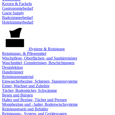
Kerzen & Fackeln
Gastronomiebedarf
Guest Supply
Badezimmerbedarf
Hotelzimmerbedarf
Hygiene & Reinigung
Reinigungs- & Pflegemittel
Wischpflege, Oberflächen- und Sanitärreiniger
Waschmittel, Grundreiniger, Beschichtungen
Desinfektion
Handreiniger
Reinigungsmaterial
Einwascherbezüge, Schienen, Stangensysteme
Eimer, Wachser und Zubehör
Tücher, Bodentücher, Schwämme
Besen und Bürsten
Halter und Bezüge, Tücher und Pressen
Moppbezüge und - halter, Bodenwischsysteme
Reinigungssets und Behälter
Reinigungs-, System- und Gerätewagen