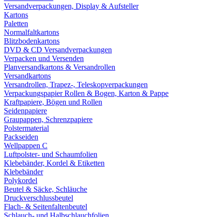
Versandverpackungen, Display & Aufsteller
Kartons
Paletten
Normalfaltkartons
Blitzbodenkartons
DVD & CD Versandverpackungen
Verpacken und Versenden
Planversandkartons & Versandrollen
Versandkartons
Versandrollen, Trapez-, Teleskopverpackungen
Verpackungspapier Rollen & Bogen, Karton & Pappe
Kraftpapiere, Bögen und Rollen
Seidenpapiere
Graupappen, Schrenzpapiere
Polstermaterial
Packseiden
Wellpappen C
Luftpolster- und Schaumfolien
Klebebänder, Kordel & Etiketten
Klebebänder
Polykordel
Beutel & Säcke, Schläuche
Druckverschlussbeutel
Flach- & Seitenfaltenbeutel
Schlauch- und Halbschlauchfolien