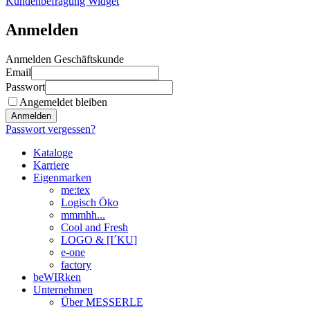
Kundenbefragung Widget
Anmelden
Anmelden Geschäftskunde
Email
Passwort
Angemeldet bleiben
Anmelden
Passwort vergessen?
Kataloge
Karriere
Eigenmarken
me:tex
Logisch Öko
mmmhh...
Cool and Fresh
LOGO & [I´KU]
e-one
factory
beWIRken
Unternehmen
Über MESSERLE