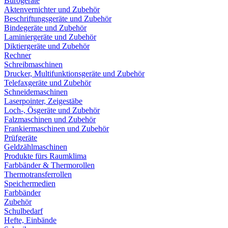
Bürogeräte
Aktenvernichter und Zubehör
Beschriftungsgeräte und Zubehör
Bindegeräte und Zubehör
Laminiergeräte und Zubehör
Diktiergeräte und Zubehör
Rechner
Schreibmaschinen
Drucker, Multifunktionsgeräte und Zubehör
Telefaxgeräte und Zubehör
Schneidemaschinen
Laserpointer, Zeigestäbe
Loch-, Ösgeräte und Zubehör
Falzmaschinen und Zubehör
Frankiermaschinen und Zubehör
Prüfgeräte
Geldzählmaschinen
Produkte fürs Raumklima
Farbbänder & Thermorollen
Thermotransferrollen
Speichermedien
Farbbänder
Zubehör
Schulbedarf
Hefte, Einbände