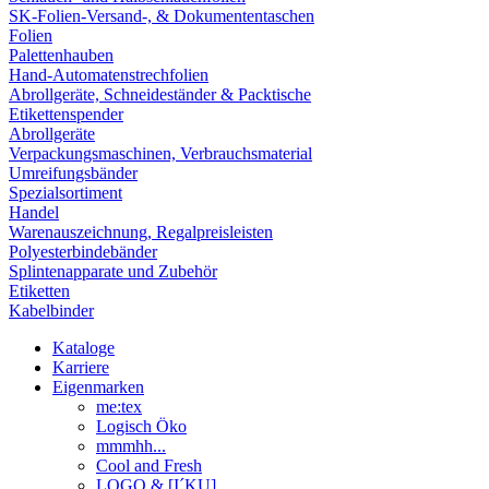
SK-Folien-Versand-, & Dokumententaschen
Folien
Palettenhauben
Hand-Automatenstrechfolien
Abrollgeräte, Schneideständer & Packtische
Etikettenspender
Abrollgeräte
Verpackungsmaschinen, Verbrauchsmaterial
Umreifungsbänder
Spezialsortiment
Handel
Warenauszeichnung, Regalpreisleisten
Polyesterbindebänder
Splintenapparate und Zubehör
Etiketten
Kabelbinder
Kataloge
Karriere
Eigenmarken
me:tex
Logisch Öko
mmmhh...
Cool and Fresh
LOGO & [I´KU]