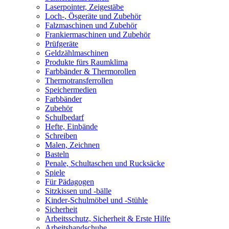
Laserpointer, Zeigestäbe
Loch-, Ösgeräte und Zubehör
Falzmaschinen und Zubehör
Frankiermaschinen und Zubehör
Prüfgeräte
Geldzählmaschinen
Produkte fürs Raumklima
Farbbänder & Thermorollen
Thermotransferrollen
Speichermedien
Farbbänder
Zubehör
Schulbedarf
Hefte, Einbände
Schreiben
Malen, Zeichnen
Basteln
Penale, Schultaschen und Rucksäcke
Spiele
Für Pädagogen
Sitzkissen und -bälle
Kinder-Schulmöbel und -Stühle
Sicherheit
Arbeitsschutz, Sicherheit & Erste Hilfe
Arbeitshandschuhe