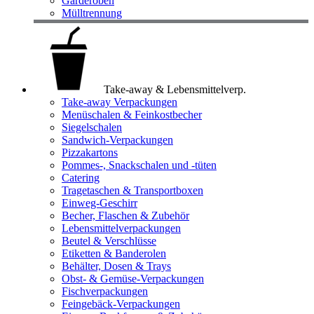
Garderoben
Mülltrennung
Take-away & Lebensmittelverp.
Take-away Verpackungen
Menüschalen & Feinkostbecher
Siegelschalen
Sandwich-Verpackungen
Pizzakartons
Pommes-, Snackschalen und -tüten
Catering
Tragetaschen & Transportboxen
Einweg-Geschirr
Becher, Flaschen & Zubehör
Lebensmittelverpackungen
Beutel & Verschlüsse
Etiketten & Banderolen
Behälter, Dosen & Trays
Obst- & Gemüse-Verpackungen
Fischverpackungen
Feingebäck-Verpackungen