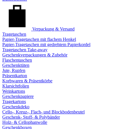
Verpackung & Versand
Tragetaschen
Papier-Tragetaschen mit flachem Henkel
Papier-Tragetaschen mit gedrehtem Papierkordel
Tragetaschen Take-away
Geschenkverpackungen & Zubehör
Flaschentaschen
Geschenktüten
Jute, Rupfen
Präsentkarton
Korbwaren & Präsentkörbe
Klarsichtfolien
Weinkartons
Geschenkpapiere
Tragekartons
Geschenkdeko
Cello-, Kreuz-, Flach- und Blockbodenbeutel
Geschenk- Stoff- & Polybänder
Holz- & Cellophanwolle
Geschenkboxen