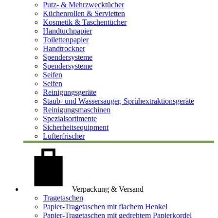
Putz- & Mehrzwecktücher
Küchenrollen & Servietten
Kosmetik & Taschentücher
Handtuchpapier
Toilettenpapier
Handtrockner
Spendersysteme
Spendersysteme
Seifen
Seifen
Reinigungsgeräte
Staub- und Wassersauger, Sprühextraktionsgeräte
Reinigungsmaschinen
Spezialsortimente
Sicherheitsequipment
Lufterfrischer
Verpackung & Versand
Tragetaschen
Papier-Tragetaschen mit flachem Henkel
Papier-Tragetaschen mit gedrehtem Papierkordel