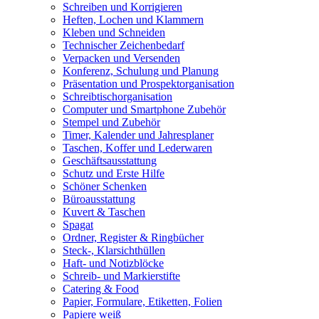
Schreiben und Korrigieren
Heften, Lochen und Klammern
Kleben und Schneiden
Technischer Zeichenbedarf
Verpacken und Versenden
Konferenz, Schulung und Planung
Präsentation und Prospektorganisation
Schreibtischorganisation
Computer und Smartphone Zubehör
Stempel und Zubehör
Timer, Kalender und Jahresplaner
Taschen, Koffer und Lederwaren
Geschäftsausstattung
Schutz und Erste Hilfe
Schöner Schenken
Büroausstattung
Kuvert & Taschen
Spagat
Ordner, Register & Ringbücher
Steck-, Klarsichthüllen
Haft- und Notizblöcke
Schreib- und Markierstifte
Catering & Food
Papier, Formulare, Etiketten, Folien
Papiere weiß