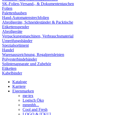
SK-Folien-Versand-, & Dokumententaschen
Folien
Palettenhauben
Hand-Automatenstrechfolien
Abrollgeräte, Schneideständer & Packtische
Etikettenspender
Abrollgeräte
Verpackungsmaschinen, Verbrauchsmaterial
Umreifungsbänder
Spezialsortiment
Handel
Warenauszeichnung, Regalpreisleisten
Polyesterbindebänder
Splintenapparate und Zubehör
Etiketten
Kabelbinder
Kataloge
Karriere
Eigenmarken
me:tex
Logisch Öko
mmmhh...
Cool and Fresh
LOGO & [I´KU]