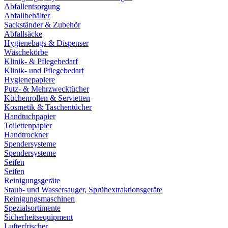
Abfallentsorgung
Abfallbehälter
Sackständer & Zubehör
Abfallsäcke
Hygienebags & Dispenser
Wäschekörbe
Klinik- & Pflegebedarf
Klinik- und Pflegebedarf
Hygienepapiere
Putz- & Mehrzwecktücher
Küchenrollen & Servietten
Kosmetik & Taschentücher
Handtuchpapier
Toilettenpapier
Handtrockner
Spendersysteme
Spendersysteme
Seifen
Seifen
Reinigungsgeräte
Staub- und Wassersauger, Sprühextraktionsgeräte
Reinigungsmaschinen
Spezialsortimente
Sicherheitsequipment
Lufterfrischer