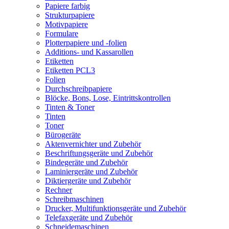
Papiere farbig
Strukturpapiere
Motivpapiere
Formulare
Plotterpapiere und -folien
Additions- und Kassarollen
Etiketten
Etiketten PCL3
Folien
Durchschreibpapiere
Blöcke, Bons, Lose, Eintrittskontrollen
Tinten & Toner
Tinten
Toner
Bürogeräte
Aktenvernichter und Zubehör
Beschriftungsgeräte und Zubehör
Bindegeräte und Zubehör
Laminiergeräte und Zubehör
Diktiergeräte und Zubehör
Rechner
Schreibmaschinen
Drucker, Multifunktionsgeräte und Zubehör
Telefaxgeräte und Zubehör
Schneidemaschinen