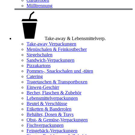
Garderoben
Mülltrennung
Take-away & Lebensmittelverp.
Take-away Verpackungen
Menüschalen & Feinkostbecher
Siegelschalen
Sandwich-Verpackungen
Pizzakartons
Pommes-, Snackschalen und -tüten
Catering
Tragetaschen & Transportboxen
Einweg-Geschirr
Becher, Flaschen & Zubehör
Lebensmittelverpackungen
Beutel & Verschlüsse
Etiketten & Banderolen
Behälter, Dosen & Trays
Obst- & Gemüse-Verpackungen
Fischverpackungen
Feingebäck-Verpackungen