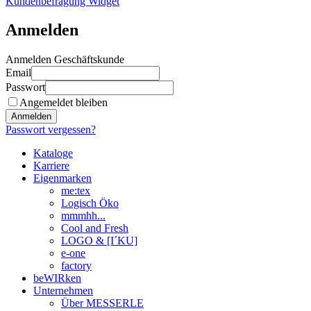
Kundenbefragung Widget
Anmelden
Anmelden Geschäftskunde
Email
Passwort
Angemeldet bleiben
Anmelden
Passwort vergessen?
Kataloge
Karriere
Eigenmarken
me:tex
Logisch Öko
mmmhh...
Cool and Fresh
LOGO & [I´KU]
e-one
factory
beWIRken
Unternehmen
Über MESSERLE