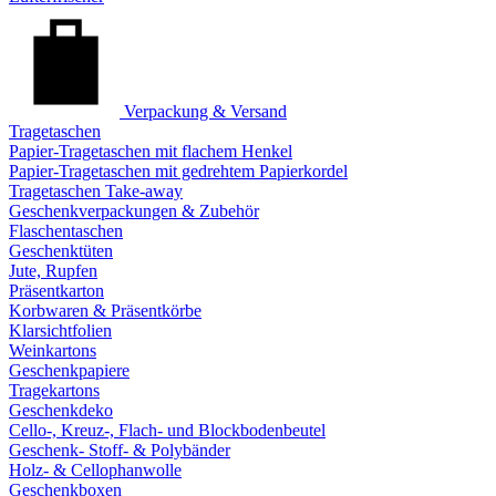
Verpackung & Versand
Tragetaschen
Papier-Tragetaschen mit flachem Henkel
Papier-Tragetaschen mit gedrehtem Papierkordel
Tragetaschen Take-away
Geschenkverpackungen & Zubehör
Flaschentaschen
Geschenktüten
Jute, Rupfen
Präsentkarton
Korbwaren & Präsentkörbe
Klarsichtfolien
Weinkartons
Geschenkpapiere
Tragekartons
Geschenkdeko
Cello-, Kreuz-, Flach- und Blockbodenbeutel
Geschenk- Stoff- & Polybänder
Holz- & Cellophanwolle
Geschenkboxen