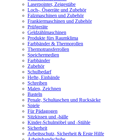
Laserpointer, Zeigestäbe
Loch-, Ösgeräte und Zubehör
Falzmaschinen und Zubehör
Frankiermaschinen und Zubehör
Prüfgeräte
Geldzählmaschinen
Produkte fürs Raumklima
Farbbänder & Thermorollen
Thermotransferrollen
Speichermedien
Farbbänder
Zubehör
Schulbedarf
Hefte, Einbände
Schreiben
Malen, Zeichnen
Basteln
Penale, Schultaschen und Rucksäcke
Spiele
Für Pädagogen
Sitzkissen und -bälle
Kinder-Schulmöbel und -Stühle
Sicherheit
Arbeitsschutz, Sicherheit & Erste Hilfe
Arbeitshandschuhe