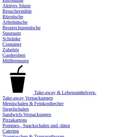
Bürostühle
Aktives Sitzen
Besucherstühle
Bürotische
Arbeitstische
Besprechungstische
Stauraum
Schränke
Container
Zubehör
Garderoben
Mülltrennung
Take-away & Lebensmittelverp.
Take-away Verpackungen
Menüschalen & Feinkostbecher
Siegelschalen
Sandwich-Verpackungen
Pizzakartons
Pommes-, Snackschalen und -tüten
Catering
Tragetaschen & Transportboxen