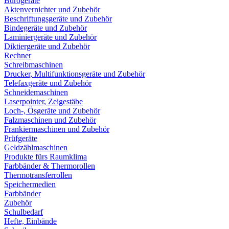
Bürogeräte
Aktenvernichter und Zubehör
Beschriftungsgeräte und Zubehör
Bindegeräte und Zubehör
Laminiergeräte und Zubehör
Diktiergeräte und Zubehör
Rechner
Schreibmaschinen
Drucker, Multifunktionsgeräte und Zubehör
Telefaxgeräte und Zubehör
Schneidemaschinen
Laserpointer, Zeigestäbe
Loch-, Ösgeräte und Zubehör
Falzmaschinen und Zubehör
Frankiermaschinen und Zubehör
Prüfgeräte
Geldzählmaschinen
Produkte fürs Raumklima
Farbbänder & Thermorollen
Thermotransferrollen
Speichermedien
Farbbänder
Zubehör
Schulbedarf
Hefte, Einbände