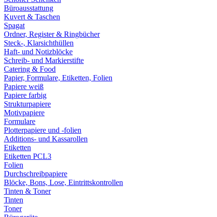
Büroausstattung
Kuvert & Taschen
Spagat
Ordner, Register & Ringbücher
Steck-, Klarsichthüllen
Haft- und Notizblöcke
Schreib- und Markierstifte
Catering & Food
Papier, Formulare, Etiketten, Folien
Papiere weiß
Papiere farbig
Strukturpapiere
Motivpapiere
Formulare
Plotterpapiere und -folien
Additions- und Kassarollen
Etiketten
Etiketten PCL3
Folien
Durchschreibpapiere
Blöcke, Bons, Lose, Eintrittskontrollen
Tinten & Toner
Tinten
Toner