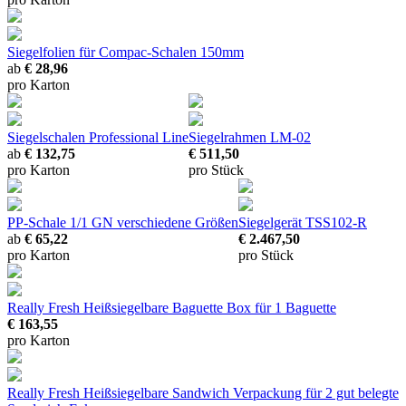
Siegelfolien für Compac-Schalen 150mm
ab
€ 28,96
pro Karton
Siegelschalen Professional Line
Siegelrahmen LM-02
ab
€ 132,75
€ 511,50
pro Karton
pro Stück
PP-Schale 1/1 GN
verschiedene Größen
Siegelgerät TSS102-R
ab
€ 65,22
€ 2.467,50
pro Karton
pro Stück
Really Fresh Heißsiegelbare Baguette Box
für 1 Baguette
€ 163,55
pro Karton
Really Fresh Heißsiegelbare Sandwich Verpackung
für 2 gut belegte