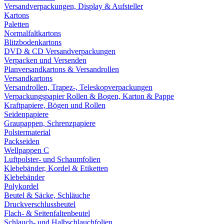
Versandverpackungen, Display & Aufsteller
Kartons
Paletten
Normalfaltkartons
Blitzbodenkartons
DVD & CD Versandverpackungen
Verpacken und Versenden
Planversandkartons & Versandrollen
Versandkartons
Versandrollen, Trapez-, Teleskopverpackungen
Verpackungspapier Rollen & Bogen, Karton & Pappe
Kraftpapiere, Bögen und Rollen
Seidenpapiere
Graupappen, Schrenzpapiere
Polstermaterial
Packseiden
Wellpappen C
Luftpolster- und Schaumfolien
Klebebänder, Kordel & Etiketten
Klebebänder
Polykordel
Beutel & Säcke, Schläuche
Druckverschlussbeutel
Flach- & Seitenfaltenbeutel
Schlauch- und Halbschlauchfolien