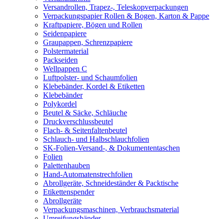
Versandrollen, Trapez-, Teleskopverpackungen
Verpackungspapier Rollen & Bogen, Karton & Pappe
Kraftpapiere, Bögen und Rollen
Seidenpapiere
Graupappen, Schrenzpapiere
Polstermaterial
Packseiden
Wellpappen C
Luftpolster- und Schaumfolien
Klebebänder, Kordel & Etiketten
Klebebänder
Polykordel
Beutel & Säcke, Schläuche
Druckverschlussbeutel
Flach- & Seitenfaltenbeutel
Schlauch- und Halbschlauchfolien
SK-Folien-Versand-, & Dokumententaschen
Folien
Palettenhauben
Hand-Automatenstrechfolien
Abrollgeräte, Schneideständer & Packtische
Etikettenspender
Abrollgeräte
Verpackungsmaschinen, Verbrauchsmaterial
Umreifungsbänder