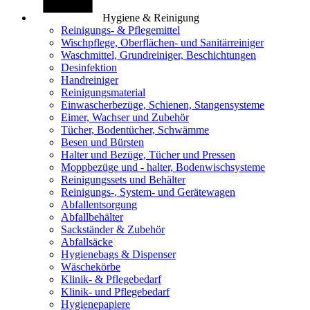
Hygiene & Reinigung
Reinigungs- & Pflegemittel
Wischpflege, Oberflächen- und Sanitärreiniger
Waschmittel, Grundreiniger, Beschichtungen
Desinfektion
Handreiniger
Reinigungsmaterial
Einwascherbezüge, Schienen, Stangensysteme
Eimer, Wachser und Zubehör
Tücher, Bodentücher, Schwämme
Besen und Bürsten
Halter und Bezüge, Tücher und Pressen
Moppbezüge und - halter, Bodenwischsysteme
Reinigungssets und Behälter
Reinigungs-, System- und Gerätewagen
Abfallentsorgung
Abfallbehälter
Sackständer & Zubehör
Abfallsäcke
Hygienebags & Dispenser
Wäschekörbe
Klinik- & Pflegebedarf
Klinik- und Pflegebedarf
Hygienepapiere