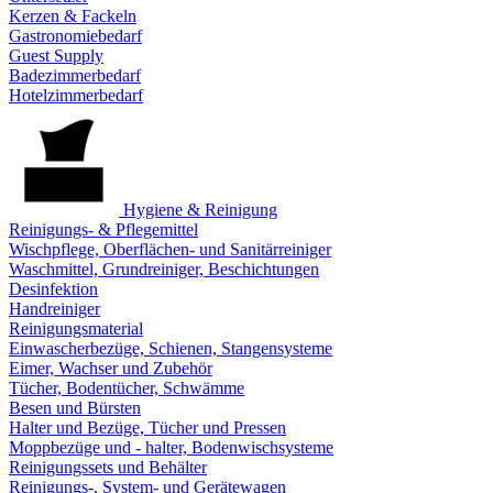
Kerzen & Fackeln
Gastronomiebedarf
Guest Supply
Badezimmerbedarf
Hotelzimmerbedarf
Hygiene & Reinigung
Reinigungs- & Pflegemittel
Wischpflege, Oberflächen- und Sanitärreiniger
Waschmittel, Grundreiniger, Beschichtungen
Desinfektion
Handreiniger
Reinigungsmaterial
Einwascherbezüge, Schienen, Stangensysteme
Eimer, Wachser und Zubehör
Tücher, Bodentücher, Schwämme
Besen und Bürsten
Halter und Bezüge, Tücher und Pressen
Moppbezüge und - halter, Bodenwischsysteme
Reinigungssets und Behälter
Reinigungs-, System- und Gerätewagen