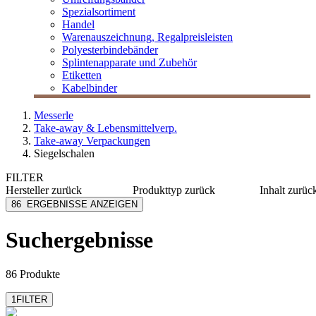
Spezialsortiment
Handel
Warenauszeichnung, Regalpreisleisten
Polyesterbindebänder
Splintenapparate und Zubehör
Etiketten
Kabelbinder
Messerle
Take-away & Lebensmittelverp.
Take-away Verpackungen
Siegelschalen
FILTER
Hersteller
zurück
Produkttyp
zurück
Inhalt
zurüc
Biopap
Deckel
125-375
86
ERGEBNISSE ANZEIGEN
Colpac
Faltbox
400-980
Compac CP
Schale
≥ 1000 
Suchergebnisse
Duni eco echo
Tray
Duni Meal Service
mehr anzeigen
86 Produkte
1
FILTER