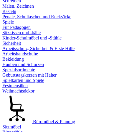
Schreiben
Malen, Zeichnen
Basteln
Penale, Schultaschen und Rucksäcke
Spiele
Für Pädagogen
Sitzkissen und -bälle
Kinder-Schulmöbel und -Stühle
Sicherheit
Arbeitsschutz, Sicherheit & Erste Hilfe
Arbeitshandschuhe
Bekleidung
Hauben und Schürzen
Spezialsortimente
Geburtstagskerzen mit Halter
Spielkarten und Spiele
Festutensilien
Weihnachtsdekor
Büromöbel & Planung
Sitzmöbel