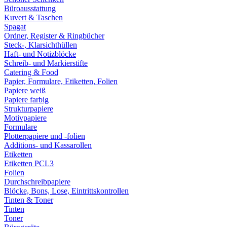
Büroausstattung
Kuvert & Taschen
Spagat
Ordner, Register & Ringbücher
Steck-, Klarsichthüllen
Haft- und Notizblöcke
Schreib- und Markierstifte
Catering & Food
Papier, Formulare, Etiketten, Folien
Papiere weiß
Papiere farbig
Strukturpapiere
Motivpapiere
Formulare
Plotterpapiere und -folien
Additions- und Kassarollen
Etiketten
Etiketten PCL3
Folien
Durchschreibpapiere
Blöcke, Bons, Lose, Eintrittskontrollen
Tinten & Toner
Tinten
Toner