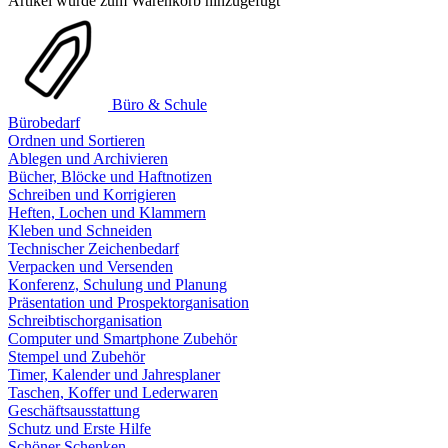
Artikel wurde zum Warenkorb hinzugefügt
Büro & Schule
Bürobedarf
Ordnen und Sortieren
Ablegen und Archivieren
Bücher, Blöcke und Haftnotizen
Schreiben und Korrigieren
Heften, Lochen und Klammern
Kleben und Schneiden
Technischer Zeichenbedarf
Verpacken und Versenden
Konferenz, Schulung und Planung
Präsentation und Prospektorganisation
Schreibtischorganisation
Computer und Smartphone Zubehör
Stempel und Zubehör
Timer, Kalender und Jahresplaner
Taschen, Koffer und Lederwaren
Geschäftsausstattung
Schutz und Erste Hilfe
Schöner Schenken