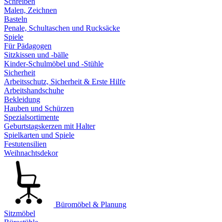
Schreiben
Malen, Zeichnen
Basteln
Penale, Schultaschen und Rucksäcke
Spiele
Für Pädagogen
Sitzkissen und -bälle
Kinder-Schulmöbel und -Stühle
Sicherheit
Arbeitsschutz, Sicherheit & Erste Hilfe
Arbeitshandschuhe
Bekleidung
Hauben und Schürzen
Spezialsortimente
Geburtstagskerzen mit Halter
Spielkarten und Spiele
Festutensilien
Weihnachtsdekor
Büromöbel & Planung
Sitzmöbel