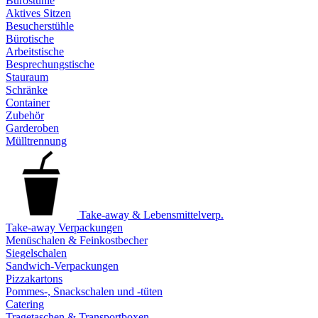
Bürostühle
Aktives Sitzen
Besucherstühle
Bürotische
Arbeitstische
Besprechungstische
Stauraum
Schränke
Container
Zubehör
Garderoben
Mülltrennung
Take-away & Lebensmittelverp.
Take-away Verpackungen
Menüschalen & Feinkostbecher
Siegelschalen
Sandwich-Verpackungen
Pizzakartons
Pommes-, Snackschalen und -tüten
Catering
Tragetaschen & Transportboxen