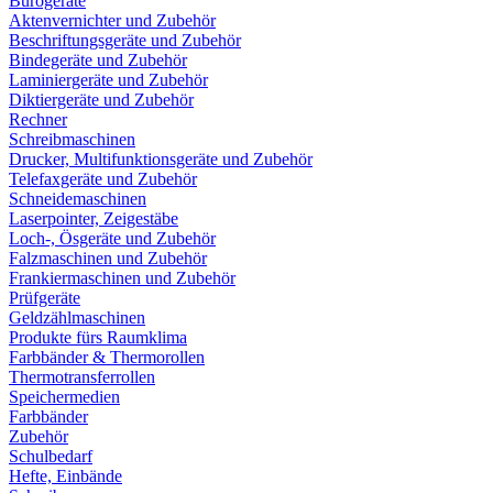
Bürogeräte
Aktenvernichter und Zubehör
Beschriftungsgeräte und Zubehör
Bindegeräte und Zubehör
Laminiergeräte und Zubehör
Diktiergeräte und Zubehör
Rechner
Schreibmaschinen
Drucker, Multifunktionsgeräte und Zubehör
Telefaxgeräte und Zubehör
Schneidemaschinen
Laserpointer, Zeigestäbe
Loch-, Ösgeräte und Zubehör
Falzmaschinen und Zubehör
Frankiermaschinen und Zubehör
Prüfgeräte
Geldzählmaschinen
Produkte fürs Raumklima
Farbbänder & Thermorollen
Thermotransferrollen
Speichermedien
Farbbänder
Zubehör
Schulbedarf
Hefte, Einbände