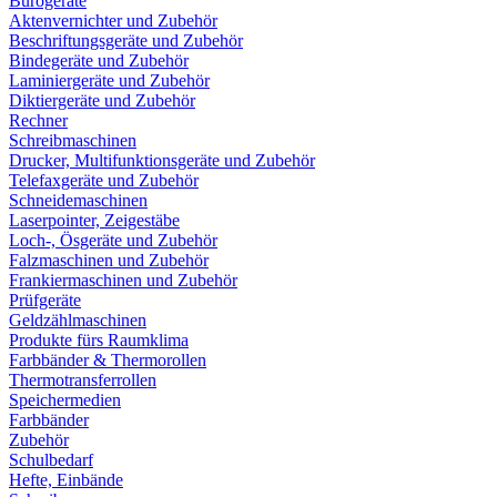
Bürogeräte
Aktenvernichter und Zubehör
Beschriftungsgeräte und Zubehör
Bindegeräte und Zubehör
Laminiergeräte und Zubehör
Diktiergeräte und Zubehör
Rechner
Schreibmaschinen
Drucker, Multifunktionsgeräte und Zubehör
Telefaxgeräte und Zubehör
Schneidemaschinen
Laserpointer, Zeigestäbe
Loch-, Ösgeräte und Zubehör
Falzmaschinen und Zubehör
Frankiermaschinen und Zubehör
Prüfgeräte
Geldzählmaschinen
Produkte fürs Raumklima
Farbbänder & Thermorollen
Thermotransferrollen
Speichermedien
Farbbänder
Zubehör
Schulbedarf
Hefte, Einbände