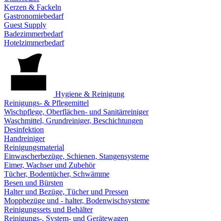
Kerzen & Fackeln
Gastronomiebedarf
Guest Supply
Badezimmerbedarf
Hotelzimmerbedarf
Hygiene & Reinigung
Reinigungs- & Pflegemittel
Wischpflege, Oberflächen- und Sanitärreiniger
Waschmittel, Grundreiniger, Beschichtungen
Desinfektion
Handreiniger
Reinigungsmaterial
Einwascherbezüge, Schienen, Stangensysteme
Eimer, Wachser und Zubehör
Tücher, Bodentücher, Schwämme
Besen und Bürsten
Halter und Bezüge, Tücher und Pressen
Moppbezüge und - halter, Bodenwischsysteme
Reinigungssets und Behälter
Reinigungs-, System- und Gerätewagen