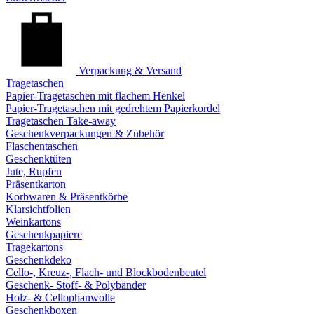
Verpackung & Versand
Tragetaschen
Papier-Tragetaschen mit flachem Henkel
Papier-Tragetaschen mit gedrehtem Papierkordel
Tragetaschen Take-away
Geschenkverpackungen & Zubehör
Flaschentaschen
Geschenktüten
Jute, Rupfen
Präsentkarton
Korbwaren & Präsentkörbe
Klarsichtfolien
Weinkartons
Geschenkpapiere
Tragekartons
Geschenkdeko
Cello-, Kreuz-, Flach- und Blockbodenbeutel
Geschenk- Stoff- & Polybänder
Holz- & Cellophanwolle
Geschenkboxen