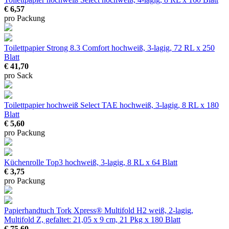
€ 6,57
pro Packung
Toilettpapier Strong 8.3 Comfort
hochweiß, 3-lagig, 72 RL x 250
Blatt
€ 41,70
pro Sack
Toilettpapier hochweiß Select TAE
hochweiß, 3-lagig, 8 RL x 180
Blatt
€ 5,60
pro Packung
Küchenrolle Top3
hochweiß, 3-lagig, 8 RL x 64 Blatt
€ 3,75
pro Packung
Papierhandtuch Tork Xpress® Multifold H2
weiß, 2-lagig,
Multifold Z, gefaltet: 21,05 x 9 cm, 21 Pkg x 180 Blatt
€ 75,60