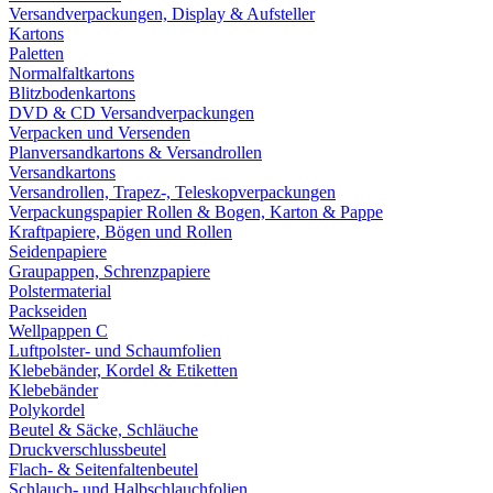
Versandverpackungen, Display & Aufsteller
Kartons
Paletten
Normalfaltkartons
Blitzbodenkartons
DVD & CD Versandverpackungen
Verpacken und Versenden
Planversandkartons & Versandrollen
Versandkartons
Versandrollen, Trapez-, Teleskopverpackungen
Verpackungspapier Rollen & Bogen, Karton & Pappe
Kraftpapiere, Bögen und Rollen
Seidenpapiere
Graupappen, Schrenzpapiere
Polstermaterial
Packseiden
Wellpappen C
Luftpolster- und Schaumfolien
Klebebänder, Kordel & Etiketten
Klebebänder
Polykordel
Beutel & Säcke, Schläuche
Druckverschlussbeutel
Flach- & Seitenfaltenbeutel
Schlauch- und Halbschlauchfolien