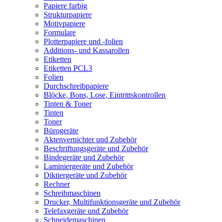
Papiere farbig
Strukturpapiere
Motivpapiere
Formulare
Plotterpapiere und -folien
Additions- und Kassarollen
Etiketten
Etiketten PCL3
Folien
Durchschreibpapiere
Blöcke, Bons, Lose, Eintrittskontrollen
Tinten & Toner
Tinten
Toner
Bürogeräte
Aktenvernichter und Zubehör
Beschriftungsgeräte und Zubehör
Bindegeräte und Zubehör
Laminiergeräte und Zubehör
Diktiergeräte und Zubehör
Rechner
Schreibmaschinen
Drucker, Multifunktionsgeräte und Zubehör
Telefaxgeräte und Zubehör
Schneidemaschinen