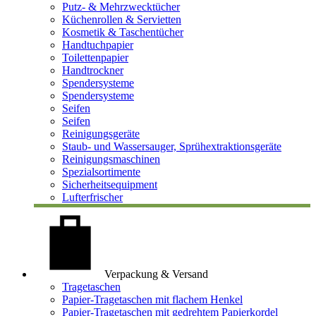
Putz- & Mehrzwecktücher
Küchenrollen & Servietten
Kosmetik & Taschentücher
Handtuchpapier
Toilettenpapier
Handtrockner
Spendersysteme
Spendersysteme
Seifen
Seifen
Reinigungsgeräte
Staub- und Wassersauger, Sprühextraktionsgeräte
Reinigungsmaschinen
Spezialsortimente
Sicherheitsequipment
Lufterfrischer
Verpackung & Versand
Tragetaschen
Papier-Tragetaschen mit flachem Henkel
Papier-Tragetaschen mit gedrehtem Papierkordel