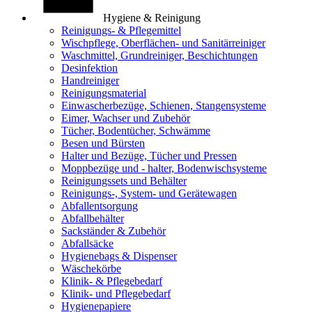
Hygiene & Reinigung
Reinigungs- & Pflegemittel
Wischpflege, Oberflächen- und Sanitärreiniger
Waschmittel, Grundreiniger, Beschichtungen
Desinfektion
Handreiniger
Reinigungsmaterial
Einwascherbezüge, Schienen, Stangensysteme
Eimer, Wachser und Zubehör
Tücher, Bodentücher, Schwämme
Besen und Bürsten
Halter und Bezüge, Tücher und Pressen
Moppbezüge und - halter, Bodenwischsysteme
Reinigungssets und Behälter
Reinigungs-, System- und Gerätewagen
Abfallentsorgung
Abfallbehälter
Sackständer & Zubehör
Abfallsäcke
Hygienebags & Dispenser
Wäschekörbe
Klinik- & Pflegebedarf
Klinik- und Pflegebedarf
Hygienepapiere