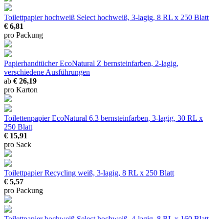
Toilettpapier hochweiß Select
hochweiß, 3-lagig, 8 RL x 250 Blatt
€ 6,81
pro Packung
Papierhandtücher EcoNatural Z
bernsteinfarben, 2-lagig,
verschiedene Ausführungen
ab
€ 26,19
pro Karton
Toilettenpapier EcoNatural 6.3
bernsteinfarben, 3-lagig, 30 RL x
250 Blatt
€ 15,91
pro Sack
Toilettpapier Recycling
weiß, 3-lagig, 8 RL x 250 Blatt
€ 5,57
pro Packung
Toilettpapier hochweiß Select
hochweiß, 4-lagig, 8 RL x 160 Blatt