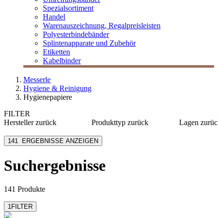
Spezialsortiment
Handel
Warenauszeichnung, Regalpreisleisten
Polyesterbindebänder
Splintenapparate und Zubehör
Etiketten
Kabelbinder
Messerle
Hygiene & Reinigung
Hygienepapiere
FILTER
Hersteller
zurück
Produkttyp
zurück
Lagen
zurüc
[e] one
Handtuchrollen
1-lagig
141
ERGEBNISSE ANZEIGEN
Fripa
Handtuchspender
2-lagig
Katrin
Kosmetiktücher
3-lagig
Suchergebnisse
Kimberly-Clark
Küchenrollen
4-lagig
Lucart Professional
Papierhandtücher
mehr anzeigen
mehr anzeigen
141 Produkte
1
FILTER