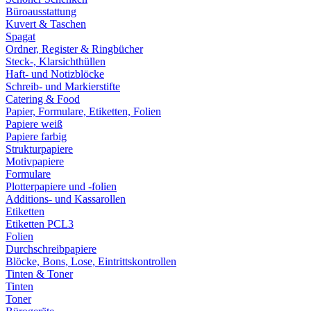
Büroausstattung
Kuvert & Taschen
Spagat
Ordner, Register & Ringbücher
Steck-, Klarsichthüllen
Haft- und Notizblöcke
Schreib- und Markierstifte
Catering & Food
Papier, Formulare, Etiketten, Folien
Papiere weiß
Papiere farbig
Strukturpapiere
Motivpapiere
Formulare
Plotterpapiere und -folien
Additions- und Kassarollen
Etiketten
Etiketten PCL3
Folien
Durchschreibpapiere
Blöcke, Bons, Lose, Eintrittskontrollen
Tinten & Toner
Tinten
Toner