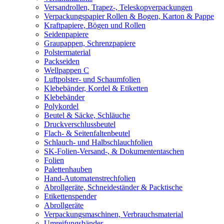
Versandrollen, Trapez-, Teleskopverpackungen
Verpackungspapier Rollen & Bogen, Karton & Pappe
Kraftpapiere, Bögen und Rollen
Seidenpapiere
Graupappen, Schrenzpapiere
Polstermaterial
Packseiden
Wellpappen C
Luftpolster- und Schaumfolien
Klebebänder, Kordel & Etiketten
Klebebänder
Polykordel
Beutel & Säcke, Schläuche
Druckverschlussbeutel
Flach- & Seitenfaltenbeutel
Schlauch- und Halbschlauchfolien
SK-Folien-Versand-, & Dokumententaschen
Folien
Palettenhauben
Hand-Automatenstrechfolien
Abrollgeräte, Schneideständer & Packtische
Etikettenspender
Abrollgeräte
Verpackungsmaschinen, Verbrauchsmaterial
Umreifungsbänder