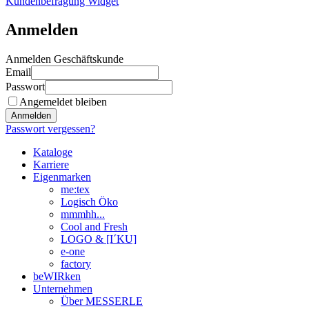
Kundenbefragung Widget
Anmelden
Anmelden Geschäftskunde
Email
Passwort
Angemeldet bleiben
Anmelden
Passwort vergessen?
Kataloge
Karriere
Eigenmarken
me:tex
Logisch Öko
mmmhh...
Cool and Fresh
LOGO & [I´KU]
e-one
factory
beWIRken
Unternehmen
Über MESSERLE