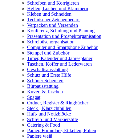
Schreiben und Korrigieren
Heften, Lochen und Klammern
Kleben und Schneiden
Technischer Zeichenbedarf
Verpacken und Versenden
Konferenz, Schulung und Planung
Präsentation und Prospektorganisation
Schreibtischorganisation
Computer und Smartphone Zubehör
Stempel und Zubehör
Timer, Kalender und Jahresplaner
Taschen, Koffer und Lederwaren
Geschäftsausstattung
Schutz und Erste Hilfe
Schöner Schenken
Büroausstattung
Kuvert & Taschen
Spagat
Ordner, Register & Ringbücher
Steck-, Klarsichthüllen
Haft- und Notizblöcke
Schreib- und Markierstifte
Catering & Food
Papier, Formulare, Etiketten, Folien
Papiere weiß