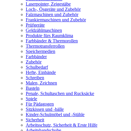
Laserpointer, Zeigestäbe
Loch-, Ösgeräte und Zubehör
Falzmaschinen und Zubehör
Frankiermaschinen und Zubehör
Prüfgeräte
Geldzählmaschinen
Produkte fürs Raumklima
Farbbänder & Thermorollen
Thermotransferrollen
Speichermedien
Farbbänder
Zubehör
Schulbedarf
Hefte, Einbände
Schreiben
Malen, Zeichnen
Basteln
Penale, Schultaschen und Rucksäcke
Spiele
Für Pädagogen
Sitzkissen und -bälle
Kinder-Schulmöbel und -Stühle
Sicherheit
Arbeitsschutz, Sicherheit & Erste Hilfe
Arbeitshandschuhe