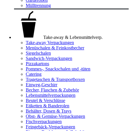
Garderoben
Mülltrennung
Take-away & Lebensmittelverp.
Take-away Verpackungen
Menüschalen & Feinkostbecher
Siegelschalen
Sandwich-Verpackungen
Pizzakartons
Pommes-, Snackschalen und -tüten
Catering
Tragetaschen & Transportboxen
Einweg-Geschirr
Becher, Flaschen & Zubehör
Lebensmittelverpackungen
Beutel & Verschlüsse
Etiketten & Banderolen
Behälter, Dosen & Trays
Obst- & Gemüse-Verpackungen
Fischverpackungen
Feingebäck-Verpackungen