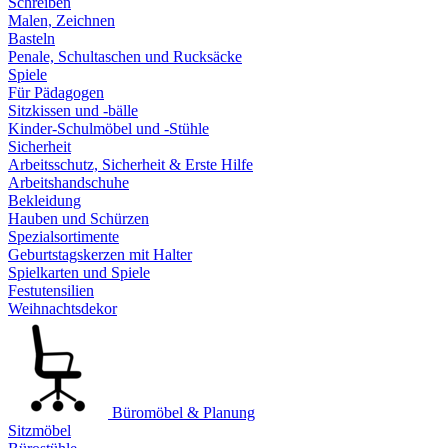
Schreiben
Malen, Zeichnen
Basteln
Penale, Schultaschen und Rucksäcke
Spiele
Für Pädagogen
Sitzkissen und -bälle
Kinder-Schulmöbel und -Stühle
Sicherheit
Arbeitsschutz, Sicherheit & Erste Hilfe
Arbeitshandschuhe
Bekleidung
Hauben und Schürzen
Spezialsortimente
Geburtstagskerzen mit Halter
Spielkarten und Spiele
Festutensilien
Weihnachtsdekor
Büromöbel & Planung
Sitzmöbel