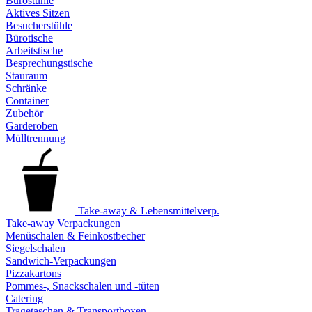
Bürostühle
Aktives Sitzen
Besucherstühle
Bürotische
Arbeitstische
Besprechungstische
Stauraum
Schränke
Container
Zubehör
Garderoben
Mülltrennung
Take-away & Lebensmittelverp.
Take-away Verpackungen
Menüschalen & Feinkostbecher
Siegelschalen
Sandwich-Verpackungen
Pizzakartons
Pommes-, Snackschalen und -tüten
Catering
Tragetaschen & Transportboxen