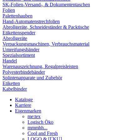
SK-Folien-Versand-, & Dokumententaschen
Folien
Palettenhauben
Hand-Automatenstrechfolien
Abrollgeräte, Schneideständer & Packtische
Etikettenspender
Abrollgeräte
Verpackungsmaschinen, Verbrauchsmaterial
Umreifungsbänder
Spezialsortiment
Handel
Warenauszeichnung, Regalpreisleisten
Polyesterbindebänder
Splintenapparate und Zubehör
Etiketten
Kabelbinder
Kataloge
Karriere
Eigenmarken
me:tex
Logisch Öko
mmmhh...
Cool and Fresh
LOGO & [I´KU]