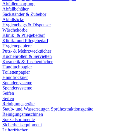
Abfallentsorgung
Abfallbehälter
Sackständer & Zubehör
Abfallsäcke
Hygienebags & Dispenser
Wäschekörbe
Klinik- & Pflegebedarf
Klinik- und Pflegebedarf
Hygienepapiere
Putz- & Mehrzwecktücher
Küchenrollen & Servietten
Kosmetik & Taschentücher
Handtuchpapier
Toilettenpapier
Handtrockner
Spendersysteme
Spendersysteme
Seifen
Seifen
Reinigungsgeräte
Staub- und Wassersauger, Sprühextraktionsgeräte
Reinigungsmaschinen
Spezialsortimente
Sicherheitsequipment
Lufterfrischer