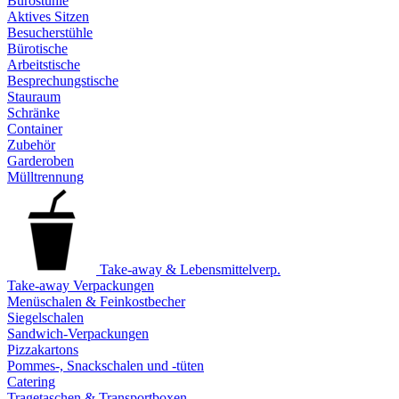
Bürostühle
Aktives Sitzen
Besucherstühle
Bürotische
Arbeitstische
Besprechungstische
Stauraum
Schränke
Container
Zubehör
Garderoben
Mülltrennung
Take-away & Lebensmittelverp.
Take-away Verpackungen
Menüschalen & Feinkostbecher
Siegelschalen
Sandwich-Verpackungen
Pizzakartons
Pommes-, Snackschalen und -tüten
Catering
Tragetaschen & Transportboxen