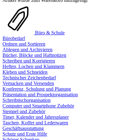
Artikel wurde zum Warenkorb hinzugefügt
Büro & Schule
Bürobedarf
Ordnen und Sortieren
Ablegen und Archivieren
Bücher, Blöcke und Haftnotizen
Schreiben und Korrigieren
Heften, Lochen und Klammern
Kleben und Schneiden
Technischer Zeichenbedarf
Verpacken und Versenden
Konferenz, Schulung und Planung
Präsentation und Prospektorganisation
Schreibtischorganisation
Computer und Smartphone Zubehör
Stempel und Zubehör
Timer, Kalender und Jahresplaner
Taschen, Koffer und Lederwaren
Geschäftsausstattung
Schutz und Erste Hilfe
Schöner Schenken