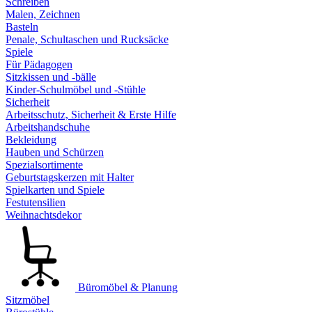
Schreiben
Malen, Zeichnen
Basteln
Penale, Schultaschen und Rucksäcke
Spiele
Für Pädagogen
Sitzkissen und -bälle
Kinder-Schulmöbel und -Stühle
Sicherheit
Arbeitsschutz, Sicherheit & Erste Hilfe
Arbeitshandschuhe
Bekleidung
Hauben und Schürzen
Spezialsortimente
Geburtstagskerzen mit Halter
Spielkarten und Spiele
Festutensilien
Weihnachtsdekor
Büromöbel & Planung
Sitzmöbel