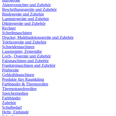
Bürogeräte
Aktenvernichter und Zubehör
Beschriftungsgeräte und Zubehör
Bindegeräte und Zubehör
Laminiergeräte und Zubehör
Diktiergeräte und Zubehör
Rechner
Schreibmaschinen
Drucker, Multifunktionsgeräte und Zubehör
Telefaxgeräte und Zubehör
Schneidemaschinen
Laserpointer, Zeigestäbe
Loch-, Ösgeräte und Zubehör
Falzmaschinen und Zubehör
Frankiermaschinen und Zubehör
Prüfgeräte
Geldzählmaschinen
Produkte fürs Raumklima
Farbbänder & Thermorollen
Thermotransferrollen
Speichermedien
Farbbänder
Zubehör
Schulbedarf
Hefte, Einbände