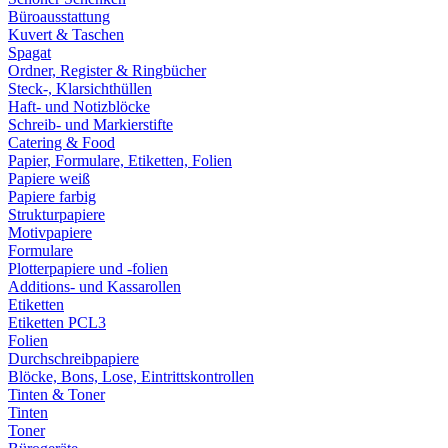
Büroausstattung
Kuvert & Taschen
Spagat
Ordner, Register & Ringbücher
Steck-, Klarsichthüllen
Haft- und Notizblöcke
Schreib- und Markierstifte
Catering & Food
Papier, Formulare, Etiketten, Folien
Papiere weiß
Papiere farbig
Strukturpapiere
Motivpapiere
Formulare
Plotterpapiere und -folien
Additions- und Kassarollen
Etiketten
Etiketten PCL3
Folien
Durchschreibpapiere
Blöcke, Bons, Lose, Eintrittskontrollen
Tinten & Toner
Tinten
Toner