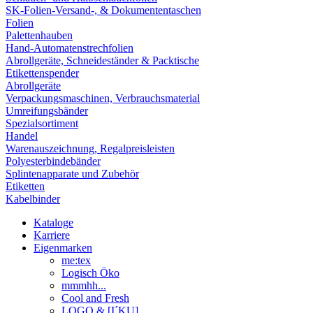
SK-Folien-Versand-, & Dokumententaschen
Folien
Palettenhauben
Hand-Automatenstrechfolien
Abrollgeräte, Schneideständer & Packtische
Etikettenspender
Abrollgeräte
Verpackungsmaschinen, Verbrauchsmaterial
Umreifungsbänder
Spezialsortiment
Handel
Warenauszeichnung, Regalpreisleisten
Polyesterbindebänder
Splintenapparate und Zubehör
Etiketten
Kabelbinder
Kataloge
Karriere
Eigenmarken
me:tex
Logisch Öko
mmmhh...
Cool and Fresh
LOGO & [I´KU]