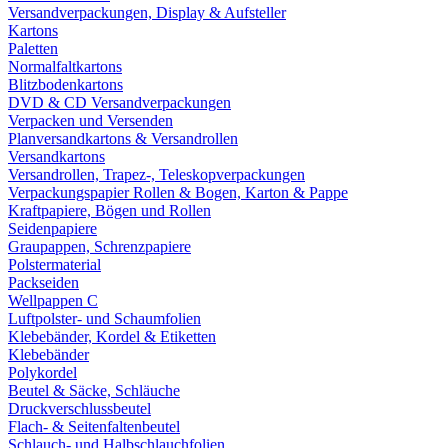
Versandverpackungen, Display & Aufsteller
Kartons
Paletten
Normalfaltkartons
Blitzbodenkartons
DVD & CD Versandverpackungen
Verpacken und Versenden
Planversandkartons & Versandrollen
Versandkartons
Versandrollen, Trapez-, Teleskopverpackungen
Verpackungspapier Rollen & Bogen, Karton & Pappe
Kraftpapiere, Bögen und Rollen
Seidenpapiere
Graupappen, Schrenzpapiere
Polstermaterial
Packseiden
Wellpappen C
Luftpolster- und Schaumfolien
Klebebänder, Kordel & Etiketten
Klebebänder
Polykordel
Beutel & Säcke, Schläuche
Druckverschlussbeutel
Flach- & Seitenfaltenbeutel
Schlauch- und Halbschlauchfolien