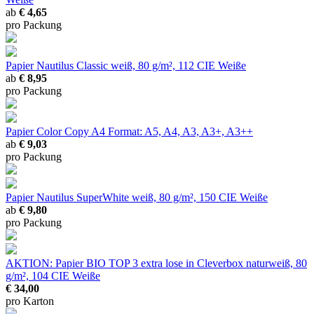
ab
€ 4,65
pro Packung
Papier Nautilus Classic
weiß, 80 g/m², 112 CIE Weiße
ab
€ 8,95
pro Packung
Papier Color Copy A4
Format: A5, A4, A3, A3+, A3++
ab
€ 9,03
pro Packung
Papier Nautilus SuperWhite
weiß, 80 g/m², 150 CIE Weiße
ab
€ 9,80
pro Packung
AKTION: Papier BIO TOP 3 extra lose in Cleverbox
naturweiß, 80
g/m², 104 CIE Weiße
€ 34,00
pro Karton