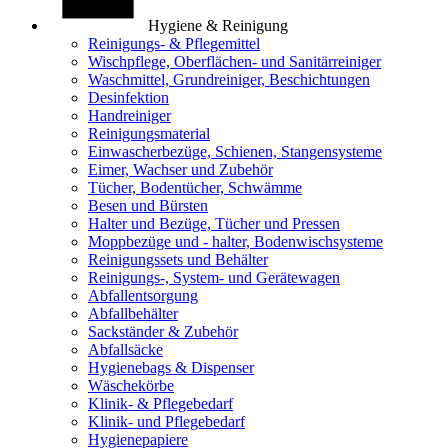
Hygiene & Reinigung
Reinigungs- & Pflegemittel
Wischpflege, Oberflächen- und Sanitärreiniger
Waschmittel, Grundreiniger, Beschichtungen
Desinfektion
Handreiniger
Reinigungsmaterial
Einwascherbezüge, Schienen, Stangensysteme
Eimer, Wachser und Zubehör
Tücher, Bodentücher, Schwämme
Besen und Bürsten
Halter und Bezüge, Tücher und Pressen
Moppbezüge und - halter, Bodenwischsysteme
Reinigungssets und Behälter
Reinigungs-, System- und Gerätewagen
Abfallentsorgung
Abfallbehälter
Sackständer & Zubehör
Abfallsäcke
Hygienebags & Dispenser
Wäschekörbe
Klinik- & Pflegebedarf
Klinik- und Pflegebedarf
Hygienepapiere