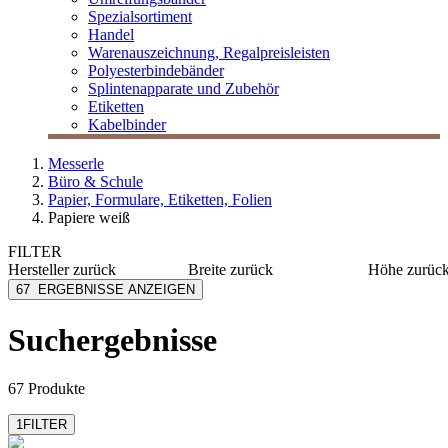
Spezialsortiment
Handel
Warenauszeichnung, Regalpreisleisten
Polyesterbindebänder
Splintenapparate und Zubehör
Etiketten
Kabelbinder
Messerle
Büro & Schule
Papier, Formulare, Etiketten, Folien
Papiere weiß
FILTER
Hersteller
zurück
Breite
zurück
Höhe
zurüc
Avery Zweckform
100 mm
203 mm
67
ERGEBNISSE ANZEIGEN
Epson
190 mm
297 mm
EU-RO
210 mm
305 mm
Suchergebnisse
mehr anzeigen
mehr anzeig
Factory
Hewlett Packard
mehr anzeigen
67 Produkte
1
FILTER