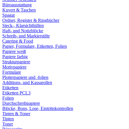
Büroausstattung
Kuvert & Taschen
Spagat
Ordner, Register & Ringbücher
Steck-, Klarsichthüllen
Haft- und Notizblöcke
Schreib- und Markierstifte
Catering & Food
Papier, Formulare, Etiketten, Folien
Papiere weiß
Papiere farbig
Strukturpapiere
Motivpapiere
Formulare
Plotterpapiere und -folien
Additions- und Kassarollen
Etiketten
Etiketten PCL3
Folien
Durchschreibpapiere
Blöcke, Bons, Lose, Eintrittskontrollen
Tinten & Toner
Tinten
Toner