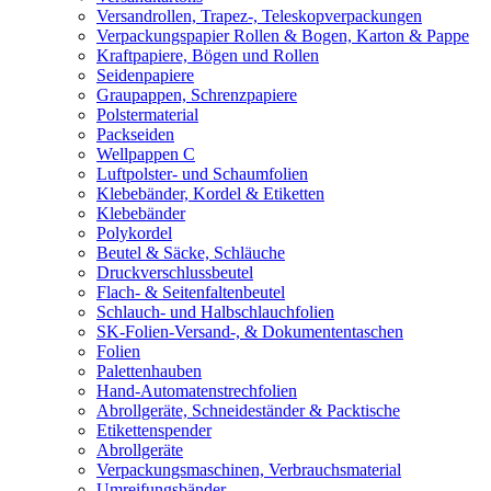
Versandrollen, Trapez-, Teleskopverpackungen
Verpackungspapier Rollen & Bogen, Karton & Pappe
Kraftpapiere, Bögen und Rollen
Seidenpapiere
Graupappen, Schrenzpapiere
Polstermaterial
Packseiden
Wellpappen C
Luftpolster- und Schaumfolien
Klebebänder, Kordel & Etiketten
Klebebänder
Polykordel
Beutel & Säcke, Schläuche
Druckverschlussbeutel
Flach- & Seitenfaltenbeutel
Schlauch- und Halbschlauchfolien
SK-Folien-Versand-, & Dokumententaschen
Folien
Palettenhauben
Hand-Automatenstrechfolien
Abrollgeräte, Schneideständer & Packtische
Etikettenspender
Abrollgeräte
Verpackungsmaschinen, Verbrauchsmaterial
Umreifungsbänder