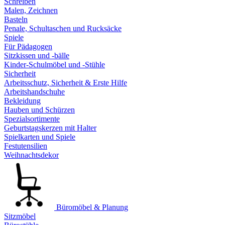
Schreiben
Malen, Zeichnen
Basteln
Penale, Schultaschen und Rucksäcke
Spiele
Für Pädagogen
Sitzkissen und -bälle
Kinder-Schulmöbel und -Stühle
Sicherheit
Arbeitsschutz, Sicherheit & Erste Hilfe
Arbeitshandschuhe
Bekleidung
Hauben und Schürzen
Spezialsortimente
Geburtstagskerzen mit Halter
Spielkarten und Spiele
Festutensilien
Weihnachtsdekor
Büromöbel & Planung
Sitzmöbel