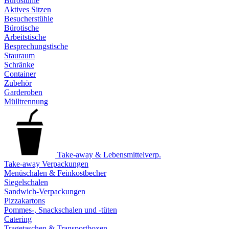
Bürostühle
Aktives Sitzen
Besucherstühle
Bürotische
Arbeitstische
Besprechungstische
Stauraum
Schränke
Container
Zubehör
Garderoben
Mülltrennung
Take-away & Lebensmittelverp.
Take-away Verpackungen
Menüschalen & Feinkostbecher
Siegelschalen
Sandwich-Verpackungen
Pizzakartons
Pommes-, Snackschalen und -tüten
Catering
Tragetaschen & Transportboxen