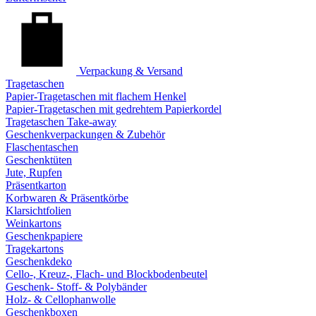
Verpackung & Versand
Tragetaschen
Papier-Tragetaschen mit flachem Henkel
Papier-Tragetaschen mit gedrehtem Papierkordel
Tragetaschen Take-away
Geschenkverpackungen & Zubehör
Flaschentaschen
Geschenktüten
Jute, Rupfen
Präsentkarton
Korbwaren & Präsentkörbe
Klarsichtfolien
Weinkartons
Geschenkpapiere
Tragekartons
Geschenkdeko
Cello-, Kreuz-, Flach- und Blockbodenbeutel
Geschenk- Stoff- & Polybänder
Holz- & Cellophanwolle
Geschenkboxen