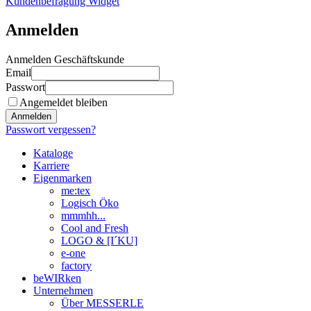
Kundenbefragung Widget
Anmelden
Anmelden Geschäftskunde
Email
Passwort
Angemeldet bleiben
Anmelden
Passwort vergessen?
Kataloge
Karriere
Eigenmarken
me:tex
Logisch Öko
mmmhh...
Cool and Fresh
LOGO & [I´KU]
e-one
factory
beWIRken
Unternehmen
Über MESSERLE