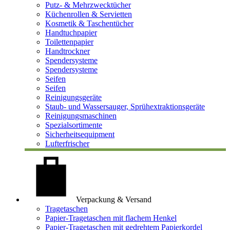
Putz- & Mehrzwecktücher
Küchenrollen & Servietten
Kosmetik & Taschentücher
Handtuchpapier
Toilettenpapier
Handtrockner
Spendersysteme
Spendersysteme
Seifen
Seifen
Reinigungsgeräte
Staub- und Wassersauger, Sprühextraktionsgeräte
Reinigungsmaschinen
Spezialsortimente
Sicherheitsequipment
Lufterfrischer
Verpackung & Versand
Tragetaschen
Papier-Tragetaschen mit flachem Henkel
Papier-Tragetaschen mit gedrehtem Papierkordel