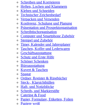
Schreiben und Korrigieren
Heften, Lochen und Klammern
Kleben und Schneiden
Technischer Zeichenbedarf
Verpacken und Versenden
Konferenz, Schulung und Planung
Präsentation und Prospektorganisation
Schreibtischorganisation
Computer und Smartphone Zubehör
Stempel und Zubehör
Timer, Kalender und Jahresplaner
Taschen, Koffer und Lederwaren
Geschäftsausstattung
Schutz und Erste Hilfe
Schöner Schenken
Büroausstattung
Kuvert & Taschen
Spagat
Ordner, Register & Ringbücher
Steck-, Klarsichthüllen
Haft- und Notizblöcke
Schreib- und Markierstifte
Catering & Food
Papier, Formulare, Etiketten, Folien
Papiere weiß