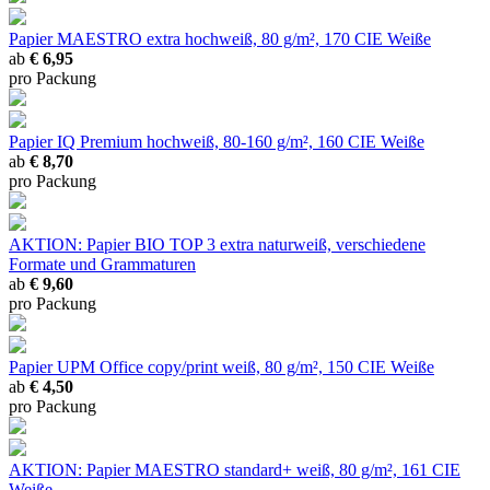
Papier MAESTRO extra
hochweiß, 80 g/m², 170 CIE Weiße
ab
€ 6,95
pro Packung
Papier IQ Premium
hochweiß, 80-160 g/m², 160 CIE Weiße
ab
€ 8,70
pro Packung
AKTION: Papier BIO TOP 3 extra
naturweiß, verschiedene
Formate und Grammaturen
ab
€ 9,60
pro Packung
Papier UPM Office copy/print
weiß, 80 g/m², 150 CIE Weiße
ab
€ 4,50
pro Packung
AKTION: Papier MAESTRO standard+
weiß, 80 g/m², 161 CIE
Weiße