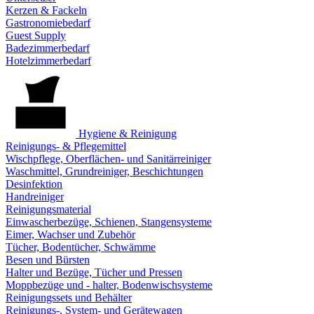
Kerzen & Fackeln
Gastronomiebedarf
Guest Supply
Badezimmerbedarf
Hotelzimmerbedarf
Hygiene & Reinigung
Reinigungs- & Pflegemittel
Wischpflege, Oberflächen- und Sanitärreiniger
Waschmittel, Grundreiniger, Beschichtungen
Desinfektion
Handreiniger
Reinigungsmaterial
Einwascherbezüge, Schienen, Stangensysteme
Eimer, Wachser und Zubehör
Tücher, Bodentücher, Schwämme
Besen und Bürsten
Halter und Bezüge, Tücher und Pressen
Moppbezüge und - halter, Bodenwischsysteme
Reinigungssets und Behälter
Reinigungs-, System- und Gerätewagen