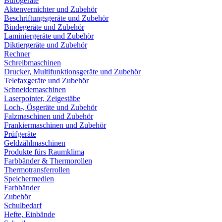
Bürogeräte
Aktenvernichter und Zubehör
Beschriftungsgeräte und Zubehör
Bindegeräte und Zubehör
Laminiergeräte und Zubehör
Diktiergeräte und Zubehör
Rechner
Schreibmaschinen
Drucker, Multifunktionsgeräte und Zubehör
Telefaxgeräte und Zubehör
Schneidemaschinen
Laserpointer, Zeigestäbe
Loch-, Ösgeräte und Zubehör
Falzmaschinen und Zubehör
Frankiermaschinen und Zubehör
Prüfgeräte
Geldzählmaschinen
Produkte fürs Raumklima
Farbbänder & Thermorollen
Thermotransferrollen
Speichermedien
Farbbänder
Zubehör
Schulbedarf
Hefte, Einbände