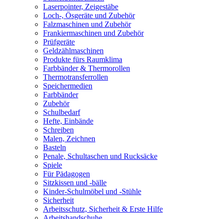
Laserpointer, Zeigestäbe
Loch-, Ösgeräte und Zubehör
Falzmaschinen und Zubehör
Frankiermaschinen und Zubehör
Prüfgeräte
Geldzählmaschinen
Produkte fürs Raumklima
Farbbänder & Thermorollen
Thermotransferrollen
Speichermedien
Farbbänder
Zubehör
Schulbedarf
Hefte, Einbände
Schreiben
Malen, Zeichnen
Basteln
Penale, Schultaschen und Rucksäcke
Spiele
Für Pädagogen
Sitzkissen und -bälle
Kinder-Schulmöbel und -Stühle
Sicherheit
Arbeitsschutz, Sicherheit & Erste Hilfe
Arbeitshandschuhe