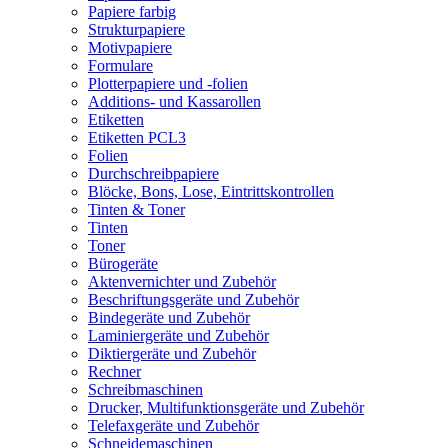
Papiere farbig
Strukturpapiere
Motivpapiere
Formulare
Plotterpapiere und -folien
Additions- und Kassarollen
Etiketten
Etiketten PCL3
Folien
Durchschreibpapiere
Blöcke, Bons, Lose, Eintrittskontrollen
Tinten & Toner
Tinten
Toner
Bürogeräte
Aktenvernichter und Zubehör
Beschriftungsgeräte und Zubehör
Bindegeräte und Zubehör
Laminiergeräte und Zubehör
Diktiergeräte und Zubehör
Rechner
Schreibmaschinen
Drucker, Multifunktionsgeräte und Zubehör
Telefaxgeräte und Zubehör
Schneidemaschinen