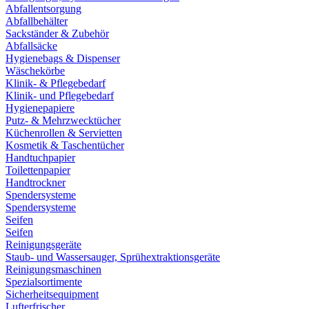
Abfallentsorgung
Abfallbehälter
Sackständer & Zubehör
Abfallsäcke
Hygienebags & Dispenser
Wäschekörbe
Klinik- & Pflegebedarf
Klinik- und Pflegebedarf
Hygienepapiere
Putz- & Mehrzwecktücher
Küchenrollen & Servietten
Kosmetik & Taschentücher
Handtuchpapier
Toilettenpapier
Handtrockner
Spendersysteme
Spendersysteme
Seifen
Seifen
Reinigungsgeräte
Staub- und Wassersauger, Sprühextraktionsgeräte
Reinigungsmaschinen
Spezialsortimente
Sicherheitsequipment
Lufterfrischer