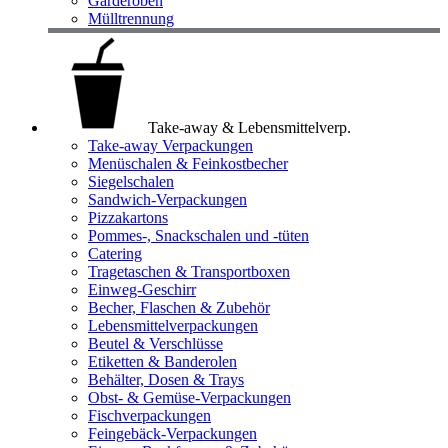
Garderoben
Mülltrennung
Take-away & Lebensmittelverp.
Take-away Verpackungen
Menüschalen & Feinkostbecher
Siegelschalen
Sandwich-Verpackungen
Pizzakartons
Pommes-, Snackschalen und -tüten
Catering
Tragetaschen & Transportboxen
Einweg-Geschirr
Becher, Flaschen & Zubehör
Lebensmittelverpackungen
Beutel & Verschlüsse
Etiketten & Banderolen
Behälter, Dosen & Trays
Obst- & Gemüse-Verpackungen
Fischverpackungen
Feingebäck-Verpackungen