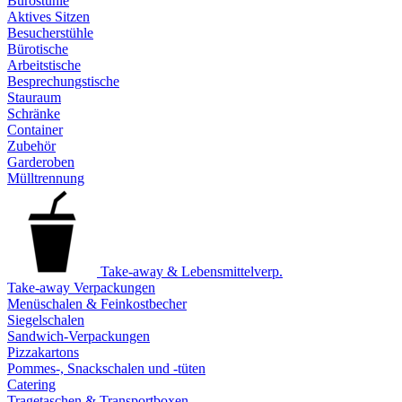
Bürostühle
Aktives Sitzen
Besucherstühle
Bürotische
Arbeitstische
Besprechungstische
Stauraum
Schränke
Container
Zubehör
Garderoben
Mülltrennung
Take-away & Lebensmittelverp.
Take-away Verpackungen
Menüschalen & Feinkostbecher
Siegelschalen
Sandwich-Verpackungen
Pizzakartons
Pommes-, Snackschalen und -tüten
Catering
Tragetaschen & Transportboxen