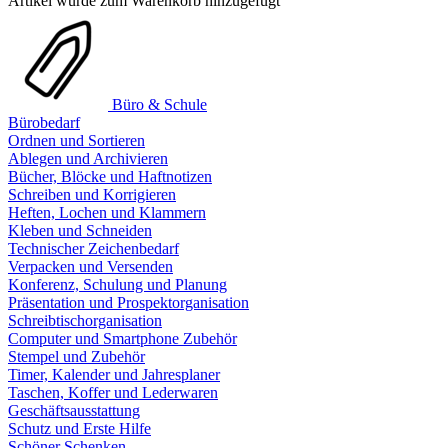
Artikel wurde zum Warenkorb hinzugefügt
Büro & Schule
Bürobedarf
Ordnen und Sortieren
Ablegen und Archivieren
Bücher, Blöcke und Haftnotizen
Schreiben und Korrigieren
Heften, Lochen und Klammern
Kleben und Schneiden
Technischer Zeichenbedarf
Verpacken und Versenden
Konferenz, Schulung und Planung
Präsentation und Prospektorganisation
Schreibtischorganisation
Computer und Smartphone Zubehör
Stempel und Zubehör
Timer, Kalender und Jahresplaner
Taschen, Koffer und Lederwaren
Geschäftsausstattung
Schutz und Erste Hilfe
Schöner Schenken