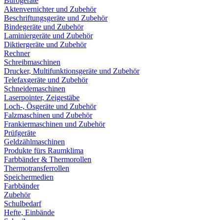
Bürogeräte
Aktenvernichter und Zubehör
Beschriftungsgeräte und Zubehör
Bindegeräte und Zubehör
Laminiergeräte und Zubehör
Diktiergeräte und Zubehör
Rechner
Schreibmaschinen
Drucker, Multifunktionsgeräte und Zubehör
Telefaxgeräte und Zubehör
Schneidemaschinen
Laserpointer, Zeigestäbe
Loch-, Ösgeräte und Zubehör
Falzmaschinen und Zubehör
Frankiermaschinen und Zubehör
Prüfgeräte
Geldzählmaschinen
Produkte fürs Raumklima
Farbbänder & Thermorollen
Thermotransferrollen
Speichermedien
Farbbänder
Zubehör
Schulbedarf
Hefte, Einbände