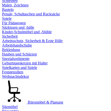
Schreiben
Malen, Zeichnen
Basteln
Penale, Schultaschen und Rucksäcke
Spiele
Für Pädagogen
Sitzkissen und -bälle
Kinder-Schulmöbel und -Stühle
Sicherheit
Arbeitsschutz, Sicherheit & Erste Hilfe
Arbeitshandschuhe
Bekleidung
Hauben und Schürzen
Spezialsortimente
Geburtstagskerzen mit Halter
Spielkarten und Spiele
Festutensilien
Weihnachtsdekor
Büromöbel & Planung
Sitzmöbel