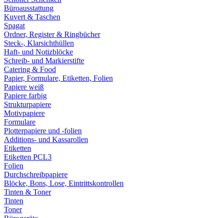
Büroausstattung
Kuvert & Taschen
Spagat
Ordner, Register & Ringbücher
Steck-, Klarsichthüllen
Haft- und Notizblöcke
Schreib- und Markierstifte
Catering & Food
Papier, Formulare, Etiketten, Folien
Papiere weiß
Papiere farbig
Strukturpapiere
Motivpapiere
Formulare
Plotterpapiere und -folien
Additions- und Kassarollen
Etiketten
Etiketten PCL3
Folien
Durchschreibpapiere
Blöcke, Bons, Lose, Eintrittskontrollen
Tinten & Toner
Tinten
Toner