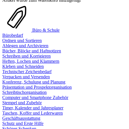
Artikel wurde zum Warenkorb hinzugefügt
Büro & Schule
Bürobedarf
Ordnen und Sortieren
Ablegen und Archivieren
Bücher, Blöcke und Haftnotizen
Schreiben und Korrigieren
Heften, Lochen und Klammern
Kleben und Schneiden
Technischer Zeichenbedarf
Verpacken und Versenden
Konferenz, Schulung und Planung
Präsentation und Prospektorganisation
Schreibtischorganisation
Computer und Smartphone Zubehör
Stempel und Zubehör
Timer, Kalender und Jahresplaner
Taschen, Koffer und Lederwaren
Geschäftsausstattung
Schutz und Erste Hilfe
Schöner Schenken