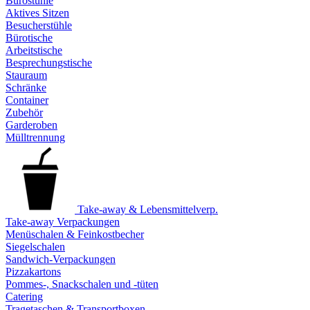
Bürostühle
Aktives Sitzen
Besucherstühle
Bürotische
Arbeitstische
Besprechungstische
Stauraum
Schränke
Container
Zubehör
Garderoben
Mülltrennung
Take-away & Lebensmittelverp.
Take-away Verpackungen
Menüschalen & Feinkostbecher
Siegelschalen
Sandwich-Verpackungen
Pizzakartons
Pommes-, Snackschalen und -tüten
Catering
Tragetaschen & Transportboxen