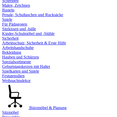
Schreiben
Malen, Zeichnen
Basteln
Penale, Schultaschen und Rucksäcke
Spiele
Für Pädagogen
Sitzkissen und -bälle
Kinder-Schulmöbel und -Stühle
Sicherheit
Arbeitsschutz, Sicherheit & Erste Hilfe
Arbeitshandschuhe
Bekleidung
Hauben und Schürzen
Spezialsortimente
Geburtstagskerzen mit Halter
Spielkarten und Spiele
Festutensilien
Weihnachtsdekor
Büromöbel & Planung
Sitzmöbel