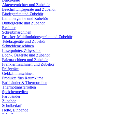
Bürogeräte
Aktenvernichter und Zubehör
Beschriftungsgeräte und Zubehör
Bindegeräte und Zubehör
Laminiergeräte und Zubehör
Diktiergeräte und Zubehör
Rechner
Schreibmaschinen
Drucker, Multifunktionsgeräte und Zubehör
Telefaxgeräte und Zubehör
Schneidemaschinen
Laserpointer, Zeigestäbe
Loch-, Ösgeräte und Zubehör
Falzmaschinen und Zubehör
Frankiermaschinen und Zubehör
Prüfgeräte
Geldzählmaschinen
Produkte fürs Raumklima
Farbbänder & Thermorollen
Thermotransferrollen
Speichermedien
Farbbänder
Zubehör
Schulbedarf
Hefte, Einbände