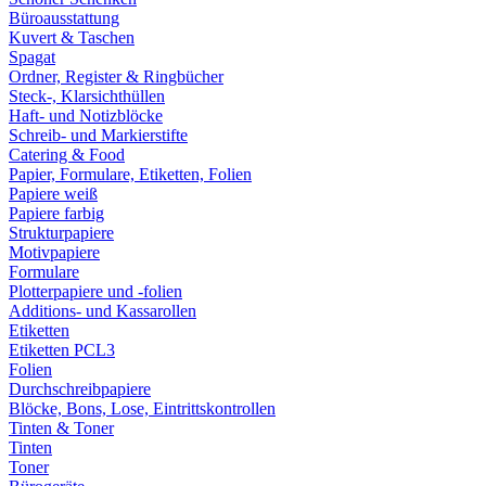
Büroausstattung
Kuvert & Taschen
Spagat
Ordner, Register & Ringbücher
Steck-, Klarsichthüllen
Haft- und Notizblöcke
Schreib- und Markierstifte
Catering & Food
Papier, Formulare, Etiketten, Folien
Papiere weiß
Papiere farbig
Strukturpapiere
Motivpapiere
Formulare
Plotterpapiere und -folien
Additions- und Kassarollen
Etiketten
Etiketten PCL3
Folien
Durchschreibpapiere
Blöcke, Bons, Lose, Eintrittskontrollen
Tinten & Toner
Tinten
Toner