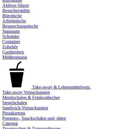
Bürostühle
Aktives Sitzen
Besucherstühle
Bürotische
Arbeitstische
Besprechungstische
Stauraum
Schränke
Container
Zubehör
Garderoben
Mülltrennung
Take-away & Lebensmittelverp.
Take-away Verpackungen
Menüschalen & Feinkostbecher
Siegelschalen
Sandwich-Verpackungen
Pizzakartons
Pommes-, Snackschalen und -tüten
Catering
Tragetaschen & Transportboxen