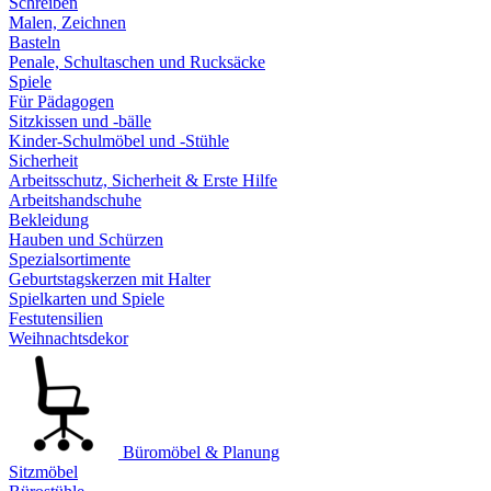
Schreiben
Malen, Zeichnen
Basteln
Penale, Schultaschen und Rucksäcke
Spiele
Für Pädagogen
Sitzkissen und -bälle
Kinder-Schulmöbel und -Stühle
Sicherheit
Arbeitsschutz, Sicherheit & Erste Hilfe
Arbeitshandschuhe
Bekleidung
Hauben und Schürzen
Spezialsortimente
Geburtstagskerzen mit Halter
Spielkarten und Spiele
Festutensilien
Weihnachtsdekor
Büromöbel & Planung
Sitzmöbel