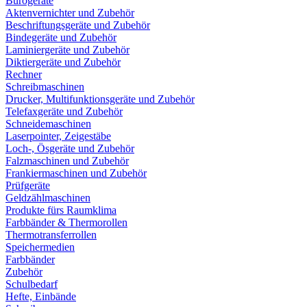
Bürogeräte
Aktenvernichter und Zubehör
Beschriftungsgeräte und Zubehör
Bindegeräte und Zubehör
Laminiergeräte und Zubehör
Diktiergeräte und Zubehör
Rechner
Schreibmaschinen
Drucker, Multifunktionsgeräte und Zubehör
Telefaxgeräte und Zubehör
Schneidemaschinen
Laserpointer, Zeigestäbe
Loch-, Ösgeräte und Zubehör
Falzmaschinen und Zubehör
Frankiermaschinen und Zubehör
Prüfgeräte
Geldzählmaschinen
Produkte fürs Raumklima
Farbbänder & Thermorollen
Thermotransferrollen
Speichermedien
Farbbänder
Zubehör
Schulbedarf
Hefte, Einbände