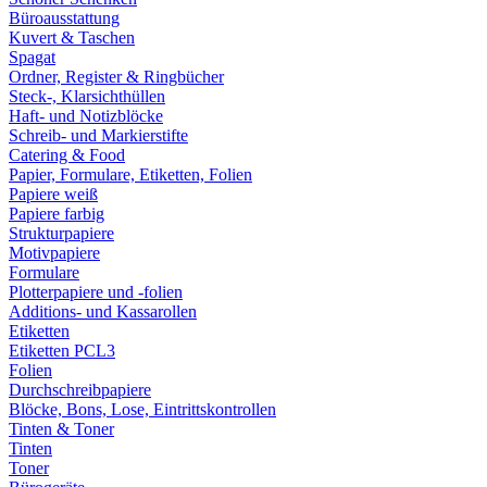
Büroausstattung
Kuvert & Taschen
Spagat
Ordner, Register & Ringbücher
Steck-, Klarsichthüllen
Haft- und Notizblöcke
Schreib- und Markierstifte
Catering & Food
Papier, Formulare, Etiketten, Folien
Papiere weiß
Papiere farbig
Strukturpapiere
Motivpapiere
Formulare
Plotterpapiere und -folien
Additions- und Kassarollen
Etiketten
Etiketten PCL3
Folien
Durchschreibpapiere
Blöcke, Bons, Lose, Eintrittskontrollen
Tinten & Toner
Tinten
Toner