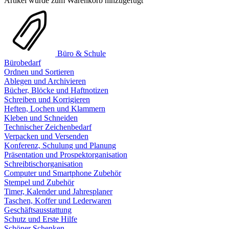
Artikel wurde zum Warenkorb hinzugefügt
Büro & Schule
Bürobedarf
Ordnen und Sortieren
Ablegen und Archivieren
Bücher, Blöcke und Haftnotizen
Schreiben und Korrigieren
Heften, Lochen und Klammern
Kleben und Schneiden
Technischer Zeichenbedarf
Verpacken und Versenden
Konferenz, Schulung und Planung
Präsentation und Prospektorganisation
Schreibtischorganisation
Computer und Smartphone Zubehör
Stempel und Zubehör
Timer, Kalender und Jahresplaner
Taschen, Koffer und Lederwaren
Geschäftsausstattung
Schutz und Erste Hilfe
Schöner Schenken