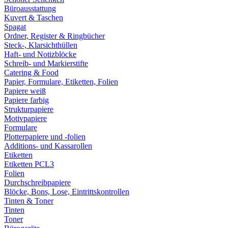
Büroausstattung
Kuvert & Taschen
Spagat
Ordner, Register & Ringbücher
Steck-, Klarsichthüllen
Haft- und Notizblöcke
Schreib- und Markierstifte
Catering & Food
Papier, Formulare, Etiketten, Folien
Papiere weiß
Papiere farbig
Strukturpapiere
Motivpapiere
Formulare
Plotterpapiere und -folien
Additions- und Kassarollen
Etiketten
Etiketten PCL3
Folien
Durchschreibpapiere
Blöcke, Bons, Lose, Eintrittskontrollen
Tinten & Toner
Tinten
Toner