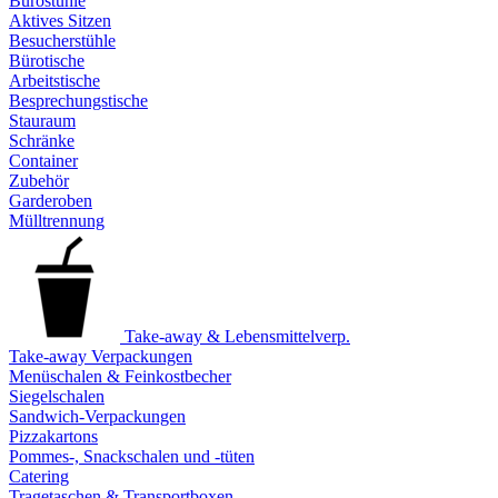
Bürostühle
Aktives Sitzen
Besucherstühle
Bürotische
Arbeitstische
Besprechungstische
Stauraum
Schränke
Container
Zubehör
Garderoben
Mülltrennung
Take-away & Lebensmittelverp.
Take-away Verpackungen
Menüschalen & Feinkostbecher
Siegelschalen
Sandwich-Verpackungen
Pizzakartons
Pommes-, Snackschalen und -tüten
Catering
Tragetaschen & Transportboxen