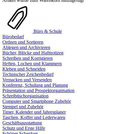
Artikel wurde zum Warenkorb hinzugefügt
Büro & Schule
Bürobedarf
Ordnen und Sortieren
Ablegen und Archivieren
Bücher, Blöcke und Haftnotizen
Schreiben und Korrigieren
Heften, Lochen und Klammern
Kleben und Schneiden
Technischer Zeichenbedarf
Verpacken und Versenden
Konferenz, Schulung und Planung
Präsentation und Prospektorganisation
Schreibtischorganisation
Computer und Smartphone Zubehör
Stempel und Zubehör
Timer, Kalender und Jahresplaner
Taschen, Koffer und Lederwaren
Geschäftsausstattung
Schutz und Erste Hilfe
Schöner Schenken