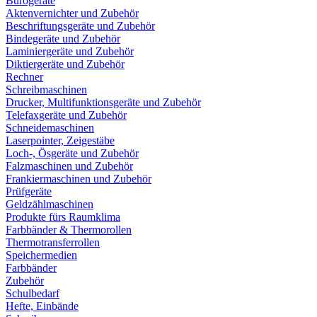
Bürogeräte
Aktenvernichter und Zubehör
Beschriftungsgeräte und Zubehör
Bindegeräte und Zubehör
Laminiergeräte und Zubehör
Diktiergeräte und Zubehör
Rechner
Schreibmaschinen
Drucker, Multifunktionsgeräte und Zubehör
Telefaxgeräte und Zubehör
Schneidemaschinen
Laserpointer, Zeigestäbe
Loch-, Ösgeräte und Zubehör
Falzmaschinen und Zubehör
Frankiermaschinen und Zubehör
Prüfgeräte
Geldzählmaschinen
Produkte fürs Raumklima
Farbbänder & Thermorollen
Thermotransferrollen
Speichermedien
Farbbänder
Zubehör
Schulbedarf
Hefte, Einbände