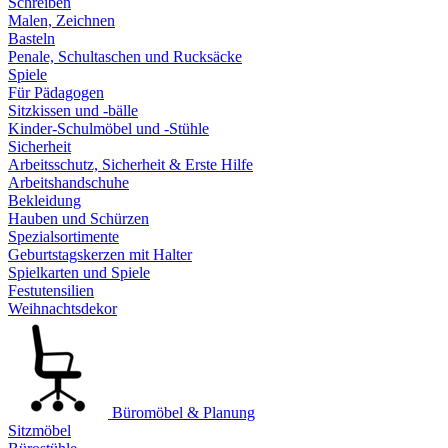
Schreiben
Malen, Zeichnen
Basteln
Penale, Schultaschen und Rucksäcke
Spiele
Für Pädagogen
Sitzkissen und -bälle
Kinder-Schulmöbel und -Stühle
Sicherheit
Arbeitsschutz, Sicherheit & Erste Hilfe
Arbeitshandschuhe
Bekleidung
Hauben und Schürzen
Spezialsortimente
Geburtstagskerzen mit Halter
Spielkarten und Spiele
Festutensilien
Weihnachtsdekor
Büromöbel & Planung
Sitzmöbel