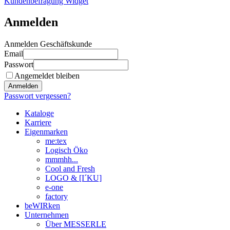
Kundenbefragung Widget
Anmelden
Anmelden Geschäftskunde
Email
Passwort
Angemeldet bleiben
Anmelden
Passwort vergessen?
Kataloge
Karriere
Eigenmarken
me:tex
Logisch Öko
mmmhh...
Cool and Fresh
LOGO & [I´KU]
e-one
factory
beWIRken
Unternehmen
Über MESSERLE