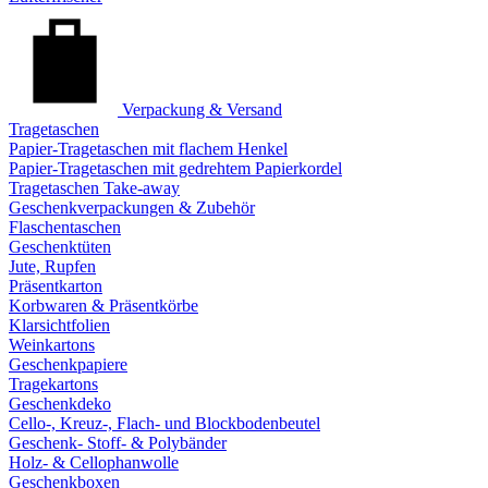
Verpackung & Versand
Tragetaschen
Papier-Tragetaschen mit flachem Henkel
Papier-Tragetaschen mit gedrehtem Papierkordel
Tragetaschen Take-away
Geschenkverpackungen & Zubehör
Flaschentaschen
Geschenktüten
Jute, Rupfen
Präsentkarton
Korbwaren & Präsentkörbe
Klarsichtfolien
Weinkartons
Geschenkpapiere
Tragekartons
Geschenkdeko
Cello-, Kreuz-, Flach- und Blockbodenbeutel
Geschenk- Stoff- & Polybänder
Holz- & Cellophanwolle
Geschenkboxen