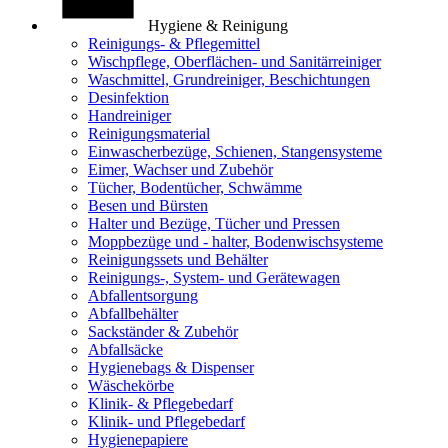
Hygiene & Reinigung
Reinigungs- & Pflegemittel
Wischpflege, Oberflächen- und Sanitärreiniger
Waschmittel, Grundreiniger, Beschichtungen
Desinfektion
Handreiniger
Reinigungsmaterial
Einwascherbezüge, Schienen, Stangensysteme
Eimer, Wachser und Zubehör
Tücher, Bodentücher, Schwämme
Besen und Bürsten
Halter und Bezüge, Tücher und Pressen
Moppbezüge und - halter, Bodenwischsysteme
Reinigungssets und Behälter
Reinigungs-, System- und Gerätewagen
Abfallentsorgung
Abfallbehälter
Sackständer & Zubehör
Abfallsäcke
Hygienebags & Dispenser
Wäschekörbe
Klinik- & Pflegebedarf
Klinik- und Pflegebedarf
Hygienepapiere