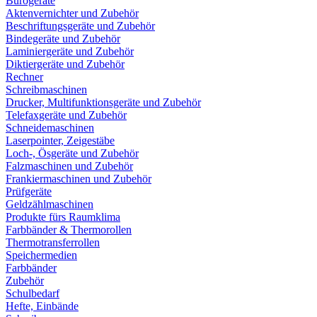
Bürogeräte
Aktenvernichter und Zubehör
Beschriftungsgeräte und Zubehör
Bindegeräte und Zubehör
Laminiergeräte und Zubehör
Diktiergeräte und Zubehör
Rechner
Schreibmaschinen
Drucker, Multifunktionsgeräte und Zubehör
Telefaxgeräte und Zubehör
Schneidemaschinen
Laserpointer, Zeigestäbe
Loch-, Ösgeräte und Zubehör
Falzmaschinen und Zubehör
Frankiermaschinen und Zubehör
Prüfgeräte
Geldzählmaschinen
Produkte fürs Raumklima
Farbbänder & Thermorollen
Thermotransferrollen
Speichermedien
Farbbänder
Zubehör
Schulbedarf
Hefte, Einbände