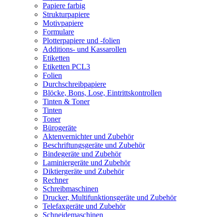
Papiere farbig
Strukturpapiere
Motivpapiere
Formulare
Plotterpapiere und -folien
Additions- und Kassarollen
Etiketten
Etiketten PCL3
Folien
Durchschreibpapiere
Blöcke, Bons, Lose, Eintrittskontrollen
Tinten & Toner
Tinten
Toner
Bürogeräte
Aktenvernichter und Zubehör
Beschriftungsgeräte und Zubehör
Bindegeräte und Zubehör
Laminiergeräte und Zubehör
Diktiergeräte und Zubehör
Rechner
Schreibmaschinen
Drucker, Multifunktionsgeräte und Zubehör
Telefaxgeräte und Zubehör
Schneidemaschinen