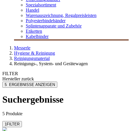
Spezialsortiment
Handel
Warenauszeichnung, Regalpreisleisten
Polyesterbindebänder
Splintenapparate und Zubehör
Etiketten
Kabelbinder
Messerle
Hygiene & Reinigung
Reinigungsmaterial
Reinigungs-, System- und Gerätewagen
FILTER
Hersteller
zurück
MESSERLE
5
ERGEBNISSE ANZEIGEN
Numatic
TTS cleaning
Suchergebnisse
Unger
5 Produkte
1
FILTER