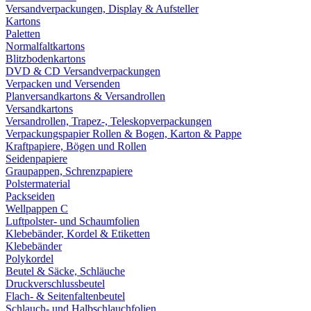
Versandverpackungen, Display & Aufsteller
Kartons
Paletten
Normalfaltkartons
Blitzbodenkartons
DVD & CD Versandverpackungen
Verpacken und Versenden
Planversandkartons & Versandrollen
Versandkartons
Versandrollen, Trapez-, Teleskopverpackungen
Verpackungspapier Rollen & Bogen, Karton & Pappe
Kraftpapiere, Bögen und Rollen
Seidenpapiere
Graupappen, Schrenzpapiere
Polstermaterial
Packseiden
Wellpappen C
Luftpolster- und Schaumfolien
Klebebänder, Kordel & Etiketten
Klebebänder
Polykordel
Beutel & Säcke, Schläuche
Druckverschlussbeutel
Flach- & Seitenfaltenbeutel
Schlauch- und Halbschlauchfolien