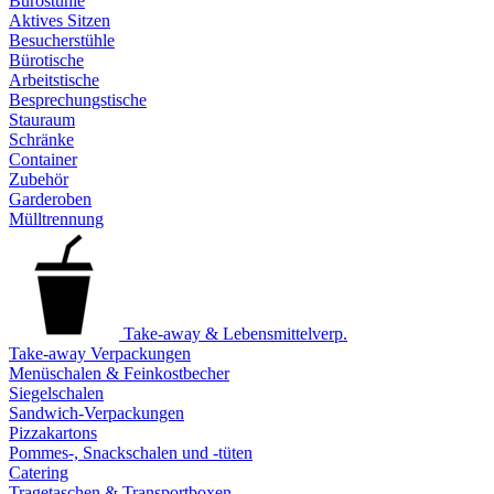
Bürostühle
Aktives Sitzen
Besucherstühle
Bürotische
Arbeitstische
Besprechungstische
Stauraum
Schränke
Container
Zubehör
Garderoben
Mülltrennung
Take-away & Lebensmittelverp.
Take-away Verpackungen
Menüschalen & Feinkostbecher
Siegelschalen
Sandwich-Verpackungen
Pizzakartons
Pommes-, Snackschalen und -tüten
Catering
Tragetaschen & Transportboxen