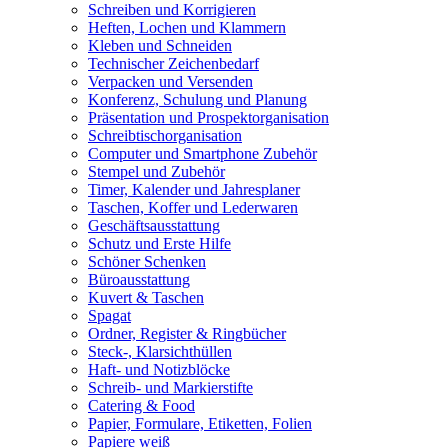
Schreiben und Korrigieren
Heften, Lochen und Klammern
Kleben und Schneiden
Technischer Zeichenbedarf
Verpacken und Versenden
Konferenz, Schulung und Planung
Präsentation und Prospektorganisation
Schreibtischorganisation
Computer und Smartphone Zubehör
Stempel und Zubehör
Timer, Kalender und Jahresplaner
Taschen, Koffer und Lederwaren
Geschäftsausstattung
Schutz und Erste Hilfe
Schöner Schenken
Büroausstattung
Kuvert & Taschen
Spagat
Ordner, Register & Ringbücher
Steck-, Klarsichthüllen
Haft- und Notizblöcke
Schreib- und Markierstifte
Catering & Food
Papier, Formulare, Etiketten, Folien
Papiere weiß