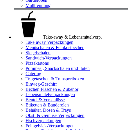
Garderoben
Mülltrennung
Take-away & Lebensmittelverp.
Take-away Verpackungen
Menüschalen & Feinkostbecher
Siegelschalen
Sandwich-Verpackungen
Pizzakartons
Pommes-, Snackschalen und -tüten
Catering
Tragetaschen & Transportboxen
Einweg-Geschirr
Becher, Flaschen & Zubehör
Lebensmittelverpackungen
Beutel & Verschlüsse
Etiketten & Banderolen
Behälter, Dosen & Trays
Obst- & Gemüse-Verpackungen
Fischverpackungen
Feingebäck-Verpackungen