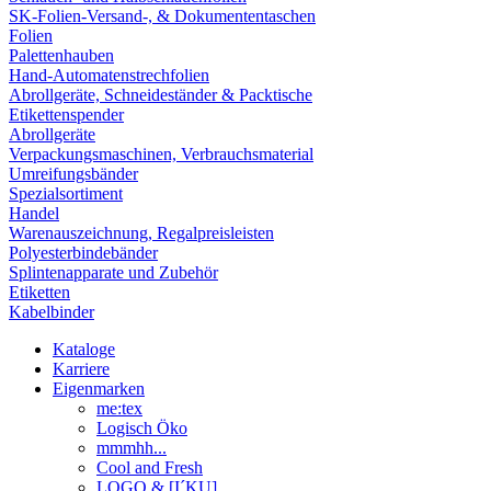
SK-Folien-Versand-, & Dokumententaschen
Folien
Palettenhauben
Hand-Automatenstrechfolien
Abrollgeräte, Schneideständer & Packtische
Etikettenspender
Abrollgeräte
Verpackungsmaschinen, Verbrauchsmaterial
Umreifungsbänder
Spezialsortiment
Handel
Warenauszeichnung, Regalpreisleisten
Polyesterbindebänder
Splintenapparate und Zubehör
Etiketten
Kabelbinder
Kataloge
Karriere
Eigenmarken
me:tex
Logisch Öko
mmmhh...
Cool and Fresh
LOGO & [I´KU]