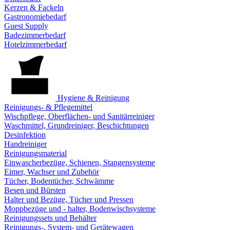
Kerzen & Fackeln
Gastronomiebedarf
Guest Supply
Badezimmerbedarf
Hotelzimmerbedarf
Hygiene & Reinigung
Reinigungs- & Pflegemittel
Wischpflege, Oberflächen- und Sanitärreiniger
Waschmittel, Grundreiniger, Beschichtungen
Desinfektion
Handreiniger
Reinigungsmaterial
Einwascherbezüge, Schienen, Stangensysteme
Eimer, Wachser und Zubehör
Tücher, Bodentücher, Schwämme
Besen und Bürsten
Halter und Bezüge, Tücher und Pressen
Moppbezüge und - halter, Bodenwischsysteme
Reinigungssets und Behälter
Reinigungs-, System- und Gerätewagen