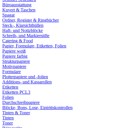
Büroausstattung
Kuvert & Taschen
Spagat
Ordner, Register & Ringbücher
Steck-, Klarsichthüllen
Haft- und Notizblöcke
Schreib- und Markierstifte
Catering & Food
Papier, Formulare, Etiketten, Folien
Papiere weiß
Papiere farbig
Strukturpapiere
Motivpapiere
Formulare
Plotterpapiere und -folien
Additions- und Kassarollen
Etiketten
Etiketten PCL3
Folien
Durchschreibpapiere
Blöcke, Bons, Lose, Eintrittskontrollen
Tinten & Toner
Tinten
Toner