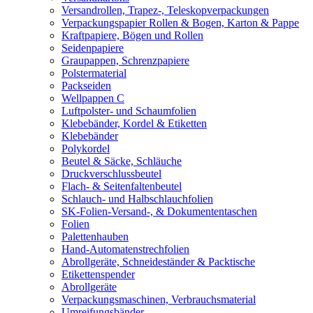
Versandrollen, Trapez-, Teleskopverpackungen
Verpackungspapier Rollen & Bogen, Karton & Pappe
Kraftpapiere, Bögen und Rollen
Seidenpapiere
Graupappen, Schrenzpapiere
Polstermaterial
Packseiden
Wellpappen C
Luftpolster- und Schaumfolien
Klebebänder, Kordel & Etiketten
Klebebänder
Polykordel
Beutel & Säcke, Schläuche
Druckverschlussbeutel
Flach- & Seitenfaltenbeutel
Schlauch- und Halbschlauchfolien
SK-Folien-Versand-, & Dokumententaschen
Folien
Palettenhauben
Hand-Automatenstrechfolien
Abrollgeräte, Schneideständer & Packtische
Etikettenspender
Abrollgeräte
Verpackungsmaschinen, Verbrauchsmaterial
Umreifungsbänder