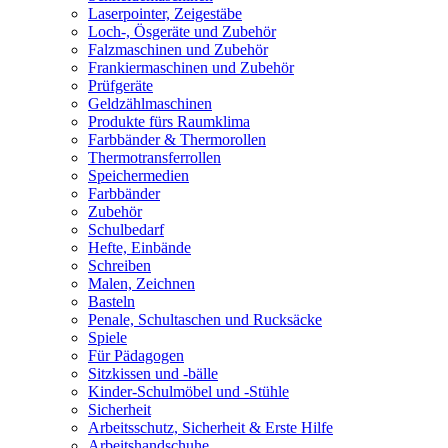
Laserpointer, Zeigestäbe
Loch-, Ösgeräte und Zubehör
Falzmaschinen und Zubehör
Frankiermaschinen und Zubehör
Prüfgeräte
Geldzählmaschinen
Produkte fürs Raumklima
Farbbänder & Thermorollen
Thermotransferrollen
Speichermedien
Farbbänder
Zubehör
Schulbedarf
Hefte, Einbände
Schreiben
Malen, Zeichnen
Basteln
Penale, Schultaschen und Rucksäcke
Spiele
Für Pädagogen
Sitzkissen und -bälle
Kinder-Schulmöbel und -Stühle
Sicherheit
Arbeitsschutz, Sicherheit & Erste Hilfe
Arbeitshandschuhe