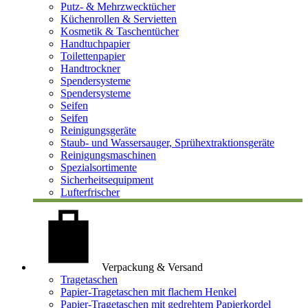
Putz- & Mehrzwecktücher
Küchenrollen & Servietten
Kosmetik & Taschentücher
Handtuchpapier
Toilettenpapier
Handtrockner
Spendersysteme
Spendersysteme
Seifen
Seifen
Reinigungsgeräte
Staub- und Wassersauger, Sprühextraktionsgeräte
Reinigungsmaschinen
Spezialsortimente
Sicherheitsequipment
Lufterfrischer
Verpackung & Versand
Tragetaschen
Papier-Tragetaschen mit flachem Henkel
Papier-Tragetaschen mit gedrehtem Papierkordel