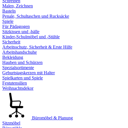
Schreiben
Malen, Zeichnen
Basteln
Penale, Schultaschen und Rucksäcke
Spiele
Für Pädagogen
Sitzkissen und -bälle
Kinder-Schulmöbel und -Stühle
Sicherheit
Arbeitsschutz, Sicherheit & Erste Hilfe
Arbeitshandschuhe
Bekleidung
Hauben und Schürzen
Spezialsortimente
Geburtstagskerzen mit Halter
Spielkarten und Spiele
Festutensilien
Weihnachtsdekor
Büromöbel & Planung
Sitzmöbel