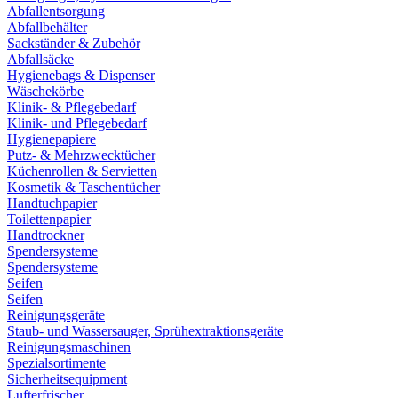
Abfallentsorgung
Abfallbehälter
Sackständer & Zubehör
Abfallsäcke
Hygienebags & Dispenser
Wäschekörbe
Klinik- & Pflegebedarf
Klinik- und Pflegebedarf
Hygienepapiere
Putz- & Mehrzwecktücher
Küchenrollen & Servietten
Kosmetik & Taschentücher
Handtuchpapier
Toilettenpapier
Handtrockner
Spendersysteme
Spendersysteme
Seifen
Seifen
Reinigungsgeräte
Staub- und Wassersauger, Sprühextraktionsgeräte
Reinigungsmaschinen
Spezialsortimente
Sicherheitsequipment
Lufterfrischer