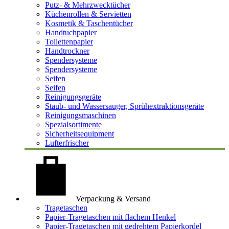
Putz- & Mehrzwecktücher
Küchenrollen & Servietten
Kosmetik & Taschentücher
Handtuchpapier
Toilettenpapier
Handtrockner
Spendersysteme
Spendersysteme
Seifen
Seifen
Reinigungsgeräte
Staub- und Wassersauger, Sprühextraktionsgeräte
Reinigungsmaschinen
Spezialsortimente
Sicherheitsequipment
Lufterfrischer
Verpackung & Versand
Tragetaschen
Papier-Tragetaschen mit flachem Henkel
Papier-Tragetaschen mit gedrehtem Papierkordel