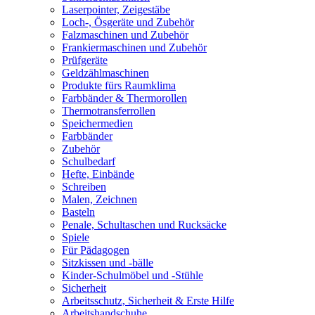
Laserpointer, Zeigestäbe
Loch-, Ösgeräte und Zubehör
Falzmaschinen und Zubehör
Frankiermaschinen und Zubehör
Prüfgeräte
Geldzählmaschinen
Produkte fürs Raumklima
Farbbänder & Thermorollen
Thermotransferrollen
Speichermedien
Farbbänder
Zubehör
Schulbedarf
Hefte, Einbände
Schreiben
Malen, Zeichnen
Basteln
Penale, Schultaschen und Rucksäcke
Spiele
Für Pädagogen
Sitzkissen und -bälle
Kinder-Schulmöbel und -Stühle
Sicherheit
Arbeitsschutz, Sicherheit & Erste Hilfe
Arbeitshandschuhe