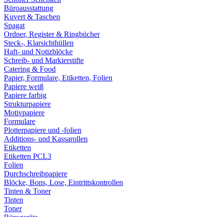
Büroausstattung
Kuvert & Taschen
Spagat
Ordner, Register & Ringbücher
Steck-, Klarsichthüllen
Haft- und Notizblöcke
Schreib- und Markierstifte
Catering & Food
Papier, Formulare, Etiketten, Folien
Papiere weiß
Papiere farbig
Strukturpapiere
Motivpapiere
Formulare
Plotterpapiere und -folien
Additions- und Kassarollen
Etiketten
Etiketten PCL3
Folien
Durchschreibpapiere
Blöcke, Bons, Lose, Eintrittskontrollen
Tinten & Toner
Tinten
Toner