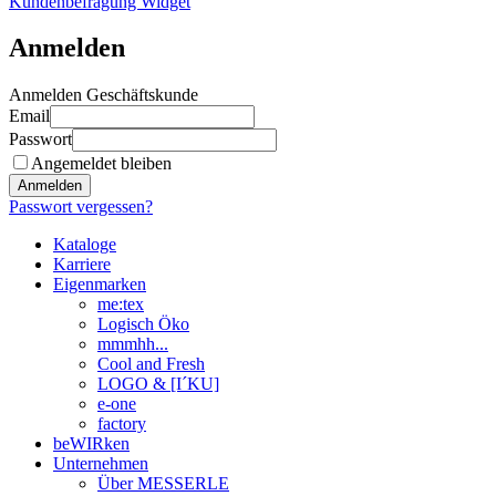
Kundenbefragung Widget
Anmelden
Anmelden Geschäftskunde
Email
Passwort
Angemeldet bleiben
Anmelden
Passwort vergessen?
Kataloge
Karriere
Eigenmarken
me:tex
Logisch Öko
mmmhh...
Cool and Fresh
LOGO & [I´KU]
e-one
factory
beWIRken
Unternehmen
Über MESSERLE