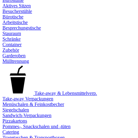
Bürostühle
Aktives Sitzen
Besucherstühle
Bürotische
Arbeitstische
Besprechungstische
Stauraum
Schränke
Container
Zubehör
Garderoben
Mülltrennung
Take-away & Lebensmittelverp.
Take-away Verpackungen
Menüschalen & Feinkostbecher
Siegelschalen
Sandwich-Verpackungen
Pizzakartons
Pommes-, Snackschalen und -tüten
Catering
Tragetaschen & Transportboxen