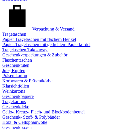
Verpackung & Versand
Tragetaschen
Papier-Tragetaschen mit flachem Henkel
Papier-Tragetaschen mit gedrehtem Papierkordel
Tragetaschen Take-away
Geschenkverpackungen & Zubehör
Flaschentaschen
Geschenktüten
Jute, Rupfen
Präsentkarton
Korbwaren & Präsentkörbe
Klarsichtfolien
Weinkartons
Geschenkpapiere
Tragekartons
Geschenkdeko
Cello-, Kreuz-, Flach- und Blockbodenbeutel
Geschenk- Stoff- & Polybänder
Holz- & Cellophanwolle
Geschenkboxen