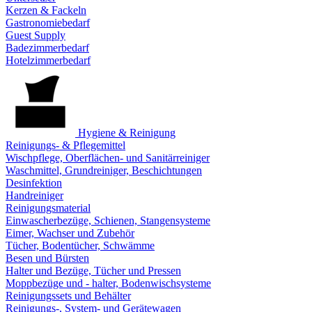
Kerzen & Fackeln
Gastronomiebedarf
Guest Supply
Badezimmerbedarf
Hotelzimmerbedarf
Hygiene & Reinigung
Reinigungs- & Pflegemittel
Wischpflege, Oberflächen- und Sanitärreiniger
Waschmittel, Grundreiniger, Beschichtungen
Desinfektion
Handreiniger
Reinigungsmaterial
Einwascherbezüge, Schienen, Stangensysteme
Eimer, Wachser und Zubehör
Tücher, Bodentücher, Schwämme
Besen und Bürsten
Halter und Bezüge, Tücher und Pressen
Moppbezüge und - halter, Bodenwischsysteme
Reinigungssets und Behälter
Reinigungs-, System- und Gerätewagen