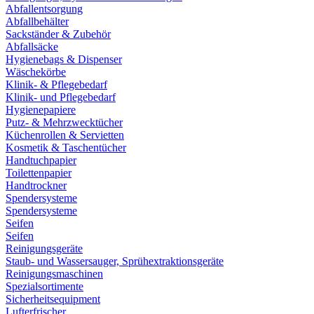
Abfallentsorgung
Abfallbehälter
Sackständer & Zubehör
Abfallsäcke
Hygienebags & Dispenser
Wäschekörbe
Klinik- & Pflegebedarf
Klinik- und Pflegebedarf
Hygienepapiere
Putz- & Mehrzwecktücher
Küchenrollen & Servietten
Kosmetik & Taschentücher
Handtuchpapier
Toilettenpapier
Handtrockner
Spendersysteme
Spendersysteme
Seifen
Seifen
Reinigungsgeräte
Staub- und Wassersauger, Sprühextraktionsgeräte
Reinigungsmaschinen
Spezialsortimente
Sicherheitsequipment
Lufterfrischer