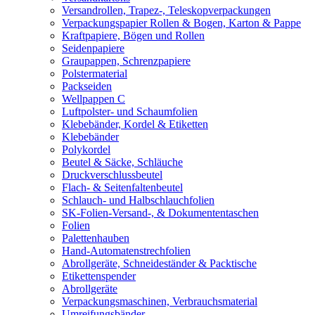
Versandrollen, Trapez-, Teleskopverpackungen
Verpackungspapier Rollen & Bogen, Karton & Pappe
Kraftpapiere, Bögen und Rollen
Seidenpapiere
Graupappen, Schrenzpapiere
Polstermaterial
Packseiden
Wellpappen C
Luftpolster- und Schaumfolien
Klebebänder, Kordel & Etiketten
Klebebänder
Polykordel
Beutel & Säcke, Schläuche
Druckverschlussbeutel
Flach- & Seitenfaltenbeutel
Schlauch- und Halbschlauchfolien
SK-Folien-Versand-, & Dokumententaschen
Folien
Palettenhauben
Hand-Automatenstrechfolien
Abrollgeräte, Schneideständer & Packtische
Etikettenspender
Abrollgeräte
Verpackungsmaschinen, Verbrauchsmaterial
Umreifungsbänder