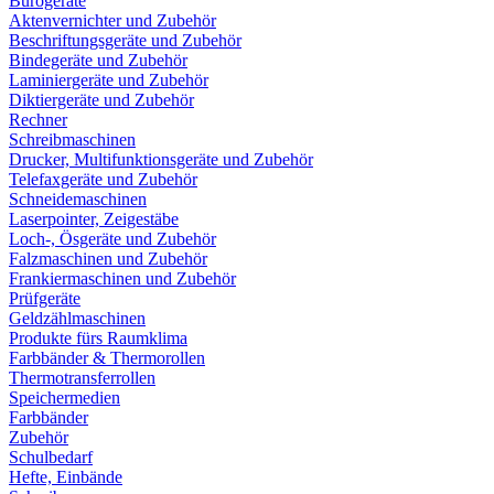
Bürogeräte
Aktenvernichter und Zubehör
Beschriftungsgeräte und Zubehör
Bindegeräte und Zubehör
Laminiergeräte und Zubehör
Diktiergeräte und Zubehör
Rechner
Schreibmaschinen
Drucker, Multifunktionsgeräte und Zubehör
Telefaxgeräte und Zubehör
Schneidemaschinen
Laserpointer, Zeigestäbe
Loch-, Ösgeräte und Zubehör
Falzmaschinen und Zubehör
Frankiermaschinen und Zubehör
Prüfgeräte
Geldzählmaschinen
Produkte fürs Raumklima
Farbbänder & Thermorollen
Thermotransferrollen
Speichermedien
Farbbänder
Zubehör
Schulbedarf
Hefte, Einbände