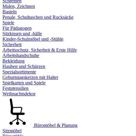
Schreiben
Malen, Zeichnen
Basteln
Penale, Schultaschen und Rucksäcke
Spiele
Für Pädagogen
Sitzkissen und -bälle
Kinder-Schulmöbel und -Stühle
Sicherheit
Arbeitsschutz, Sicherheit & Erste Hilfe
Arbeitshandschuhe
Bekleidung
Hauben und Schürzen
Spezialsortimente
Geburtstagskerzen mit Halter
Spielkarten und Spiele
Festutensilien
Weihnachtsdekor
Büromöbel & Planung
Sitzmöbel