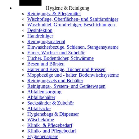
Hygiene & Reinigung
Reinigungs- & Pflegemittel
Wischpflege, Oberflächen- und Sanitärreiniger
Waschmittel, Grundreiniger, Beschichtungen
Desinfektion
Handreiniger
Reinigungsmaterial
Einwascherbezüge, Schienen, Stangensysteme
Eimer, Wachser und Zubehör
Tücher, Bodentücher, Schwämme
Besen und Bürsten
Halter und Bezüge, Tücher und Pressen
Moppbezüge und - halter, Bodenwischsysteme
Reinigungssets und Behälter
Reinigungs-, System- und Gerätewagen
Abfallentsorgung
Abfallbehälter
Sackständer & Zubehör
Abfallsäcke
Hygienebags & Dispenser
Wäschekörbe
Klinik- & Pflegebedarf
Klinik- und Pflegebedarf
Hygienepapiere