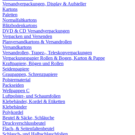
Versandverpackungen, Display & Aufsteller
Kartons
Paletten
Normalfaltkartons
Blitzbodenkartons
DVD & CD Versandverpackungen
Verpacken und Versenden
Planversandkartons & Versandrollen
Versandkartons
Versandrollen, Trapez-, Teleskopverpackungen
Verpackungspapier Rollen & Bogen, Karton & Pappe
Kraftpapiere, Bögen und Rollen
Seidenpapiere
Graupappen, Schrenzpapiere
Polstermaterial
Packseiden
Wellpappen C
Luftpolster- und Schaumfolien
Klebebänder, Kordel & Etiketten
Klebebänder
Polykordel
Beutel & Säcke, Schläuche
Druckverschlussbeutel
Flach- & Seitenfaltenbeutel
Schlauch- und Halbschlauchfolien