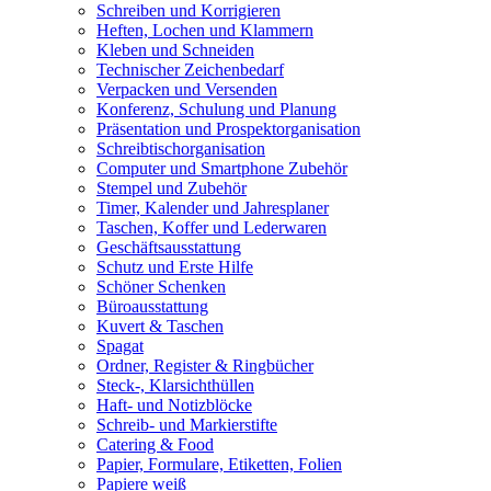
Schreiben und Korrigieren
Heften, Lochen und Klammern
Kleben und Schneiden
Technischer Zeichenbedarf
Verpacken und Versenden
Konferenz, Schulung und Planung
Präsentation und Prospektorganisation
Schreibtischorganisation
Computer und Smartphone Zubehör
Stempel und Zubehör
Timer, Kalender und Jahresplaner
Taschen, Koffer und Lederwaren
Geschäftsausstattung
Schutz und Erste Hilfe
Schöner Schenken
Büroausstattung
Kuvert & Taschen
Spagat
Ordner, Register & Ringbücher
Steck-, Klarsichthüllen
Haft- und Notizblöcke
Schreib- und Markierstifte
Catering & Food
Papier, Formulare, Etiketten, Folien
Papiere weiß