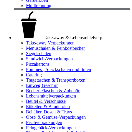
Garderoben
Mülltrennung
Take-away & Lebensmittelverp.
Take-away Verpackungen
Menüschalen & Feinkostbecher
Siegelschalen
Sandwich-Verpackungen
Pizzakartons
Pommes-, Snackschalen und -tüten
Catering
Tragetaschen & Transportboxen
Einweg-Geschirr
Becher, Flaschen & Zubehör
Lebensmittelverpackungen
Beutel & Verschlüsse
Etiketten & Banderolen
Behälter, Dosen & Trays
Obst- & Gemüse-Verpackungen
Fischverpackungen
Feingebäck-Verpackungen