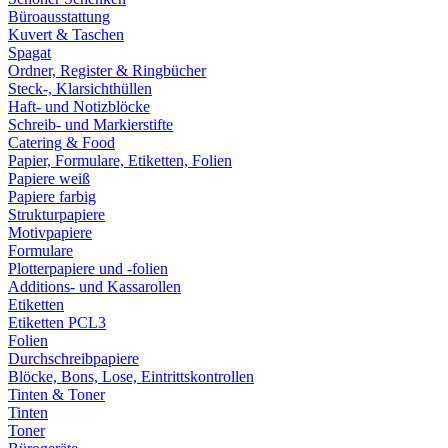
Büroausstattung
Kuvert & Taschen
Spagat
Ordner, Register & Ringbücher
Steck-, Klarsichthüllen
Haft- und Notizblöcke
Schreib- und Markierstifte
Catering & Food
Papier, Formulare, Etiketten, Folien
Papiere weiß
Papiere farbig
Strukturpapiere
Motivpapiere
Formulare
Plotterpapiere und -folien
Additions- und Kassarollen
Etiketten
Etiketten PCL3
Folien
Durchschreibpapiere
Blöcke, Bons, Lose, Eintrittskontrollen
Tinten & Toner
Tinten
Toner