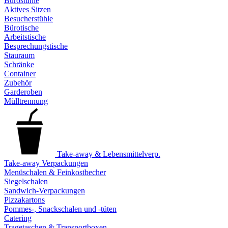
Bürostühle
Aktives Sitzen
Besucherstühle
Bürotische
Arbeitstische
Besprechungstische
Stauraum
Schränke
Container
Zubehör
Garderoben
Mülltrennung
Take-away & Lebensmittelverp.
Take-away Verpackungen
Menüschalen & Feinkostbecher
Siegelschalen
Sandwich-Verpackungen
Pizzakartons
Pommes-, Snackschalen und -tüten
Catering
Tragetaschen & Transportboxen