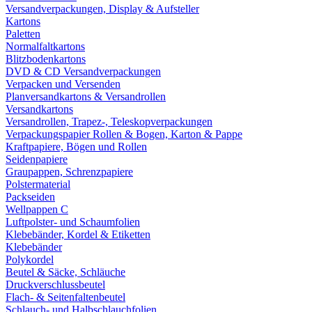
Versandverpackungen, Display & Aufsteller
Kartons
Paletten
Normalfaltkartons
Blitzbodenkartons
DVD & CD Versandverpackungen
Verpacken und Versenden
Planversandkartons & Versandrollen
Versandkartons
Versandrollen, Trapez-, Teleskopverpackungen
Verpackungspapier Rollen & Bogen, Karton & Pappe
Kraftpapiere, Bögen und Rollen
Seidenpapiere
Graupappen, Schrenzpapiere
Polstermaterial
Packseiden
Wellpappen C
Luftpolster- und Schaumfolien
Klebebänder, Kordel & Etiketten
Klebebänder
Polykordel
Beutel & Säcke, Schläuche
Druckverschlussbeutel
Flach- & Seitenfaltenbeutel
Schlauch- und Halbschlauchfolien