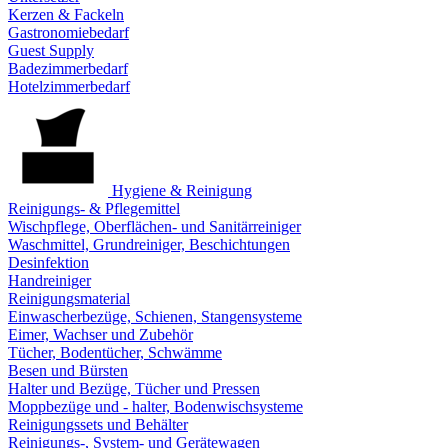
Kerzen & Fackeln
Gastronomiebedarf
Guest Supply
Badezimmerbedarf
Hotelzimmerbedarf
Hygiene & Reinigung
Reinigungs- & Pflegemittel
Wischpflege, Oberflächen- und Sanitärreiniger
Waschmittel, Grundreiniger, Beschichtungen
Desinfektion
Handreiniger
Reinigungsmaterial
Einwascherbezüge, Schienen, Stangensysteme
Eimer, Wachser und Zubehör
Tücher, Bodentücher, Schwämme
Besen und Bürsten
Halter und Bezüge, Tücher und Pressen
Moppbezüge und - halter, Bodenwischsysteme
Reinigungssets und Behälter
Reinigungs-, System- und Gerätewagen