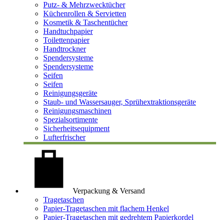
Putz- & Mehrzwecktücher
Küchenrollen & Servietten
Kosmetik & Taschentücher
Handtuchpapier
Toilettenpapier
Handtrockner
Spendersysteme
Spendersysteme
Seifen
Seifen
Reinigungsgeräte
Staub- und Wassersauger, Sprühextraktionsgeräte
Reinigungsmaschinen
Spezialsortimente
Sicherheitsequipment
Lufterfrischer
Verpackung & Versand
Tragetaschen
Papier-Tragetaschen mit flachem Henkel
Papier-Tragetaschen mit gedrehtem Papierkordel