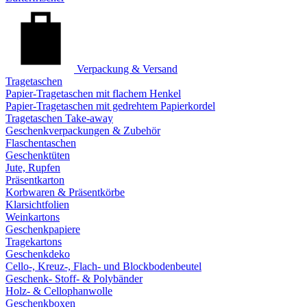
Verpackung & Versand
Tragetaschen
Papier-Tragetaschen mit flachem Henkel
Papier-Tragetaschen mit gedrehtem Papierkordel
Tragetaschen Take-away
Geschenkverpackungen & Zubehör
Flaschentaschen
Geschenktüten
Jute, Rupfen
Präsentkarton
Korbwaren & Präsentkörbe
Klarsichtfolien
Weinkartons
Geschenkpapiere
Tragekartons
Geschenkdeko
Cello-, Kreuz-, Flach- und Blockbodenbeutel
Geschenk- Stoff- & Polybänder
Holz- & Cellophanwolle
Geschenkboxen