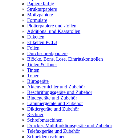
Papiere farbig
Strukturpapiere
Motivpapiere
Formulare
Plotterpapiere und -folien
Additions- und Kassarollen
Etiketten
Etiketten PCL3
Folien
Durchschreibpapiere
Blöcke, Bons, Lose, Eintrittskontrollen
Tinten & Toner
Tinten
Toner
Bürogeräte
Aktenvernichter und Zubehör
Beschriftungsgeräte und Zubehör
Bindegeräte und Zubehör
Laminiergeräte und Zubehör
Diktiergeräte und Zubehör
Rechner
Schreibmaschinen
Drucker, Multifunktionsgeräte und Zubehör
Telefaxgeräte und Zubehör
Schneidemaschinen