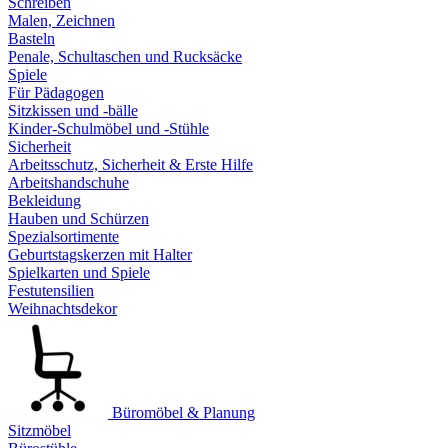
Schreiben
Malen, Zeichnen
Basteln
Penale, Schultaschen und Rucksäcke
Spiele
Für Pädagogen
Sitzkissen und -bälle
Kinder-Schulmöbel und -Stühle
Sicherheit
Arbeitsschutz, Sicherheit & Erste Hilfe
Arbeitshandschuhe
Bekleidung
Hauben und Schürzen
Spezialsortimente
Geburtstagskerzen mit Halter
Spielkarten und Spiele
Festutensilien
Weihnachtsdekor
Büromöbel & Planung
Sitzmöbel