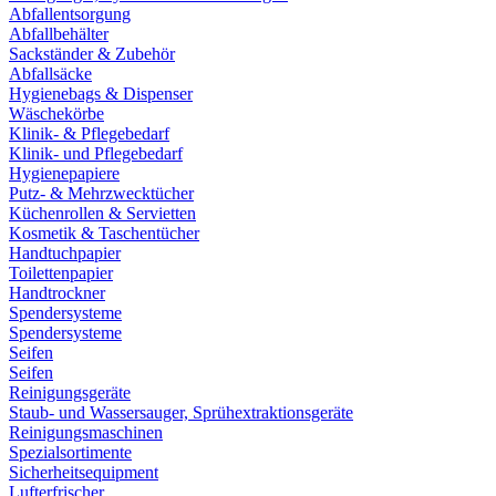
Abfallentsorgung
Abfallbehälter
Sackständer & Zubehör
Abfallsäcke
Hygienebags & Dispenser
Wäschekörbe
Klinik- & Pflegebedarf
Klinik- und Pflegebedarf
Hygienepapiere
Putz- & Mehrzwecktücher
Küchenrollen & Servietten
Kosmetik & Taschentücher
Handtuchpapier
Toilettenpapier
Handtrockner
Spendersysteme
Spendersysteme
Seifen
Seifen
Reinigungsgeräte
Staub- und Wassersauger, Sprühextraktionsgeräte
Reinigungsmaschinen
Spezialsortimente
Sicherheitsequipment
Lufterfrischer