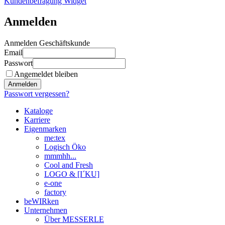
Kundenbefragung Widget
Anmelden
Anmelden Geschäftskunde
Email
Passwort
Angemeldet bleiben
Anmelden
Passwort vergessen?
Kataloge
Karriere
Eigenmarken
me:tex
Logisch Öko
mmmhh...
Cool and Fresh
LOGO & [I´KU]
e-one
factory
beWIRken
Unternehmen
Über MESSERLE