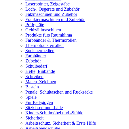
Laserpointer, Zeigestäbe
Loch-, Ösgeräte und Zubehör
Falzmaschinen und Zubehör
Frankiermaschinen und Zubehör
Prüfgeräte
Geldzählmaschinen
Produkte fürs Raumklima
Farbbänder & Thermorollen
Thermotransferrollen
Speichermedien
Farbbänder
Zubehör
Schulbedarf
Hefte, Einbände
Schreiben
Malen, Zeichnen
Basteln
Penale, Schultaschen und Rucksäcke
Spiele
Für Pädagogen
Sitzkissen und -bälle
Kinder-Schulmöbel und -Stühle
Sicherheit
Arbeitsschutz, Sicherheit & Erste Hilfe
Arbeitshandschuhe