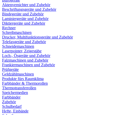
Bürogeräte
Aktenvernichter und Zubehör
Beschriftungsgeräte und Zubehör
Bindegeräte und Zubehör
Laminiergeräte und Zubehör
Diktiergeräte und Zubehör
Rechner
Schreibmaschinen
Drucker, Multifunktionsgeräte und Zubehör
Telefaxgeräte und Zubehör
Schneidemaschinen
Laserpointer, Zeigestäbe
Loch-, Ösgeräte und Zubehör
Falzmaschinen und Zubehör
Frankiermaschinen und Zubehör
Prüfgeräte
Geldzählmaschinen
Produkte fürs Raumklima
Farbbänder & Thermorollen
Thermotransferrollen
Speichermedien
Farbbänder
Zubehör
Schulbedarf
Hefte, Einbände