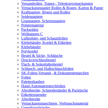
Versandrollen, Trapez-, Teleskopverpackungen
Verpackungspapier Rollen & Bogen, Karton & Pappe
Kraftpapiere, Bögen und Rollen
Seidenpapiere
Graupappen, Schrenzpapiere
Polstermaterial
Packseiden
Wellpappen C
Luftpolster- und Schaumfolien
Klebebänder, Kordel & Etiketten
Klebebänder
Polykordel
Beutel & Säcke, Schläuche
Druckverschlussbeutel
Flach- & Seitenfaltenbeutel
Schlauch- und Halbschlauchfolien
SK-Folien-Versand-, & Dokumententaschen
Folien
Palettenhauben
Hand-Automatenstrechfolien
Abrollgeräte, Schneideständer & Packtische
Etikettenspender
Abrollgeräte
Verpackungsmaschinen, Verbrauchsmaterial
Umreifungsbänder