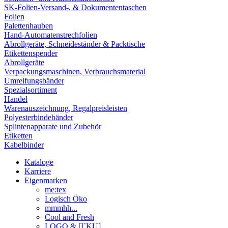
SK-Folien-Versand-, & Dokumententaschen
Folien
Palettenhauben
Hand-Automatenstrechfolien
Abrollgeräte, Schneideständer & Packtische
Etikettenspender
Abrollgeräte
Verpackungsmaschinen, Verbrauchsmaterial
Umreifungsbänder
Spezialsortiment
Handel
Warenauszeichnung, Regalpreisleisten
Polyesterbindebänder
Splintenapparate und Zubehör
Etiketten
Kabelbinder
Kataloge
Karriere
Eigenmarken
me:tex
Logisch Öko
mmmhh...
Cool and Fresh
LOGO & [I´KU]