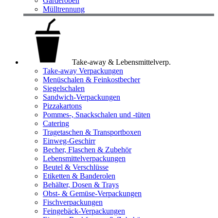
Garderoben
Mülltrennung
Take-away & Lebensmittelverp.
Take-away Verpackungen
Menüschalen & Feinkostbecher
Siegelschalen
Sandwich-Verpackungen
Pizzakartons
Pommes-, Snackschalen und -tüten
Catering
Tragetaschen & Transportboxen
Einweg-Geschirr
Becher, Flaschen & Zubehör
Lebensmittelverpackungen
Beutel & Verschlüsse
Etiketten & Banderolen
Behälter, Dosen & Trays
Obst- & Gemüse-Verpackungen
Fischverpackungen
Feingebäck-Verpackungen