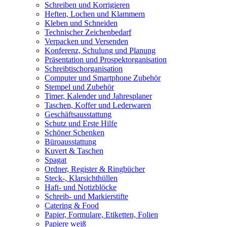
Schreiben und Korrigieren
Heften, Lochen und Klammern
Kleben und Schneiden
Technischer Zeichenbedarf
Verpacken und Versenden
Konferenz, Schulung und Planung
Präsentation und Prospektorganisation
Schreibtischorganisation
Computer und Smartphone Zubehör
Stempel und Zubehör
Timer, Kalender und Jahresplaner
Taschen, Koffer und Lederwaren
Geschäftsausstattung
Schutz und Erste Hilfe
Schöner Schenken
Büroausstattung
Kuvert & Taschen
Spagat
Ordner, Register & Ringbücher
Steck-, Klarsichthüllen
Haft- und Notizblöcke
Schreib- und Markierstifte
Catering & Food
Papier, Formulare, Etiketten, Folien
Papiere weiß