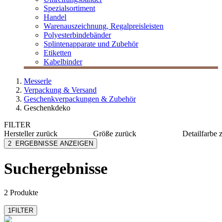
Spezialsortiment
Handel
Warenauszeichnung, Regalpreisleisten
Polyesterbindebänder
Splintenapparate und Zubehör
Etiketten
Kabelbinder
Messerle
Verpackung & Versand
Geschenkverpackungen & Zubehör
Geschenkdeko
FILTER
Hersteller
zurück
Größe
zurück
Detailfarbe
MESSERLE
30 x 20
dunkelbl
2
ERGEBNISSE ANZEIGEN
20 x 15
weiß/br
40 x 30
Suchergebnisse
2 Produkte
1
FILTER