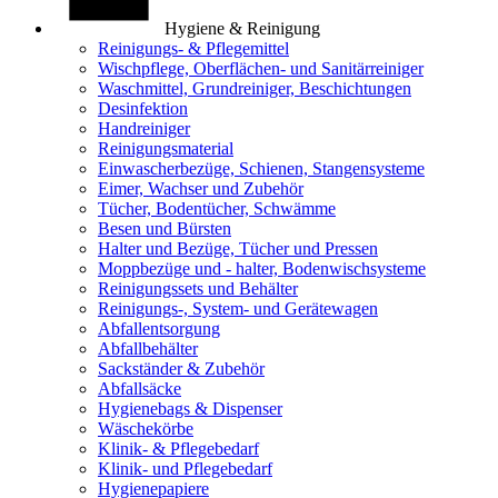
Hygiene & Reinigung
Reinigungs- & Pflegemittel
Wischpflege, Oberflächen- und Sanitärreiniger
Waschmittel, Grundreiniger, Beschichtungen
Desinfektion
Handreiniger
Reinigungsmaterial
Einwascherbezüge, Schienen, Stangensysteme
Eimer, Wachser und Zubehör
Tücher, Bodentücher, Schwämme
Besen und Bürsten
Halter und Bezüge, Tücher und Pressen
Moppbezüge und - halter, Bodenwischsysteme
Reinigungssets und Behälter
Reinigungs-, System- und Gerätewagen
Abfallentsorgung
Abfallbehälter
Sackständer & Zubehör
Abfallsäcke
Hygienebags & Dispenser
Wäschekörbe
Klinik- & Pflegebedarf
Klinik- und Pflegebedarf
Hygienepapiere