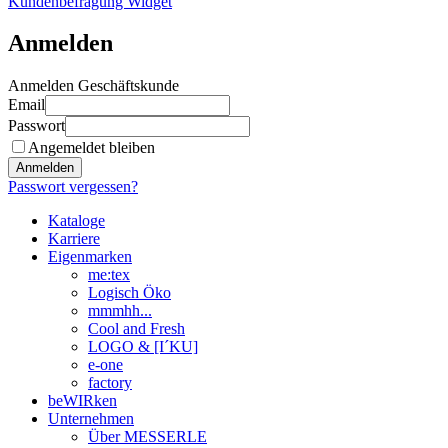
Kundenbefragung Widget
Anmelden
Anmelden Geschäftskunde
Email
Passwort
Angemeldet bleiben
Anmelden
Passwort vergessen?
Kataloge
Karriere
Eigenmarken
me:tex
Logisch Öko
mmmhh...
Cool and Fresh
LOGO & [I´KU]
e-one
factory
beWIRken
Unternehmen
Über MESSERLE