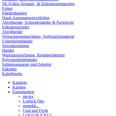
SK-Folien-Versand-, & Dokumententaschen
Folien
Palettenhauben
Hand-Automatenstrechfolien
Abrollgeräte, Schneideständer & Packtische
Etikettenspender
Abrollgeräte
Verpackungsmaschinen, Verbrauchsmaterial
Umreifungsbänder
Spezialsortiment
Handel
Warenauszeichnung, Regalpreisleisten
Polyesterbindebänder
Splintenapparate und Zubehör
Etiketten
Kabelbinder
Kataloge
Karriere
Eigenmarken
me:tex
Logisch Öko
mmmhh...
Cool and Fresh
LOGO & [I´KU]