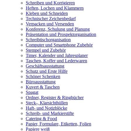
Schreiben und Korrigieren
Heften, Lochen und Klammern
Kleben und Schneiden
Technischer Zeichenbedarf
Verpacken und Versenden
Konferenz, Schulung und Planung
Präsentation und Prospektorganisation
Schreibtischorganisation
Computer und Smartphone Zubehör
Stempel und Zubehör
Timer, Kalender und Jahresplaner
Taschen, Koffer und Lederwaren
Geschäftsausstattung
Schutz und Erste Hilfe
Schöner Schenken
Büroausstattung
Kuvert & Taschen
Spagat
Ordner, Register & Ringbücher
Steck-, Klarsichthüllen
Haft- und Notizblöcke
Schreib- und Markierstifte
Catering & Food
Papier, Formulare, Etiketten, Folien
Papiere weiß