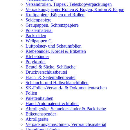
Versandrollen, Trapez-, Teleskopverpackungen
Verpackungspapier Rollen & Bogen, Karton & Pappe
Kraftpapiere, Bögen und Rollen
Seidenpapiere
Graupappen, Schrenzpapiere
Polstermaterial
Packseiden
Wellpappen C
Luftpolster- und Schaumfolien
Klebebänder, Kordel & Etiketten
Klebebänder
Polykordel
Beutel & Säcke, Schläuche
Druckverschlussbeutel
Flach- & Seitenfaltenbeutel
Schlauch- und Halbschlauchfolien
SK-Folien-Versand-, & Dokumententaschen
Folien
Palettenhauben
Hand-Automatenstrechfolien
Abrollgeräte, Schneideständer & Packtische
Etikettenspender
Abrollgeräte
Verpackungsmaschinen, Verbrauchsmaterial
Umreifungsbänder