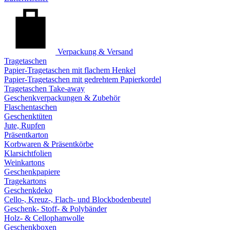
Verpackung & Versand
Tragetaschen
Papier-Tragetaschen mit flachem Henkel
Papier-Tragetaschen mit gedrehtem Papierkordel
Tragetaschen Take-away
Geschenkverpackungen & Zubehör
Flaschentaschen
Geschenktüten
Jute, Rupfen
Präsentkarton
Korbwaren & Präsentkörbe
Klarsichtfolien
Weinkartons
Geschenkpapiere
Tragekartons
Geschenkdeko
Cello-, Kreuz-, Flach- und Blockbodenbeutel
Geschenk- Stoff- & Polybänder
Holz- & Cellophanwolle
Geschenkboxen