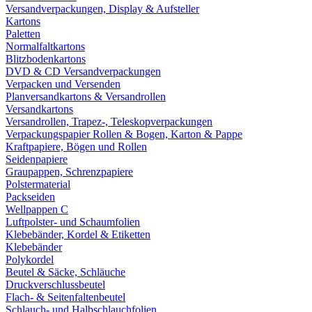
Versandverpackungen, Display & Aufsteller
Kartons
Paletten
Normalfaltkartons
Blitzbodenkartons
DVD & CD Versandverpackungen
Verpacken und Versenden
Planversandkartons & Versandrollen
Versandkartons
Versandrollen, Trapez-, Teleskopverpackungen
Verpackungspapier Rollen & Bogen, Karton & Pappe
Kraftpapiere, Bögen und Rollen
Seidenpapiere
Graupappen, Schrenzpapiere
Polstermaterial
Packseiden
Wellpappen C
Luftpolster- und Schaumfolien
Klebebänder, Kordel & Etiketten
Klebebänder
Polykordel
Beutel & Säcke, Schläuche
Druckverschlussbeutel
Flach- & Seitenfaltenbeutel
Schlauch- und Halbschlauchfolien