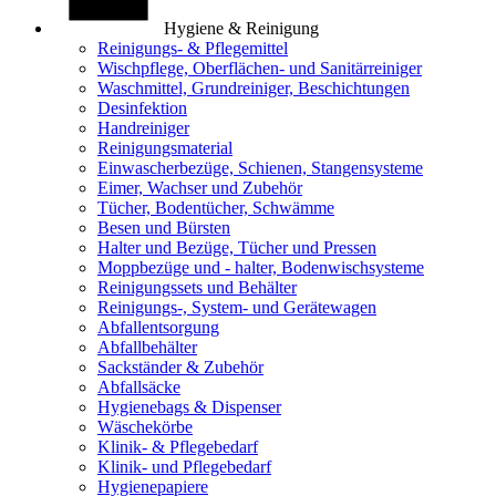
Hygiene & Reinigung
Reinigungs- & Pflegemittel
Wischpflege, Oberflächen- und Sanitärreiniger
Waschmittel, Grundreiniger, Beschichtungen
Desinfektion
Handreiniger
Reinigungsmaterial
Einwascherbezüge, Schienen, Stangensysteme
Eimer, Wachser und Zubehör
Tücher, Bodentücher, Schwämme
Besen und Bürsten
Halter und Bezüge, Tücher und Pressen
Moppbezüge und - halter, Bodenwischsysteme
Reinigungssets und Behälter
Reinigungs-, System- und Gerätewagen
Abfallentsorgung
Abfallbehälter
Sackständer & Zubehör
Abfallsäcke
Hygienebags & Dispenser
Wäschekörbe
Klinik- & Pflegebedarf
Klinik- und Pflegebedarf
Hygienepapiere