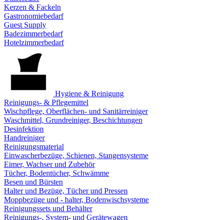
Kerzen & Fackeln
Gastronomiebedarf
Guest Supply
Badezimmerbedarf
Hotelzimmerbedarf
Hygiene & Reinigung
Reinigungs- & Pflegemittel
Wischpflege, Oberflächen- und Sanitärreiniger
Waschmittel, Grundreiniger, Beschichtungen
Desinfektion
Handreiniger
Reinigungsmaterial
Einwascherbezüge, Schienen, Stangensysteme
Eimer, Wachser und Zubehör
Tücher, Bodentücher, Schwämme
Besen und Bürsten
Halter und Bezüge, Tücher und Pressen
Moppbezüge und - halter, Bodenwischsysteme
Reinigungssets und Behälter
Reinigungs-, System- und Gerätewagen