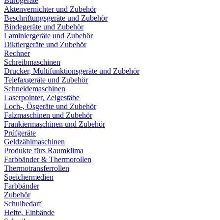
Bürogeräte
Aktenvernichter und Zubehör
Beschriftungsgeräte und Zubehör
Bindegeräte und Zubehör
Laminiergeräte und Zubehör
Diktiergeräte und Zubehör
Rechner
Schreibmaschinen
Drucker, Multifunktionsgeräte und Zubehör
Telefaxgeräte und Zubehör
Schneidemaschinen
Laserpointer, Zeigestäbe
Loch-, Ösgeräte und Zubehör
Falzmaschinen und Zubehör
Frankiermaschinen und Zubehör
Prüfgeräte
Geldzählmaschinen
Produkte fürs Raumklima
Farbbänder & Thermorollen
Thermotransferrollen
Speichermedien
Farbbänder
Zubehör
Schulbedarf
Hefte, Einbände