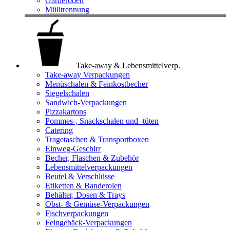
Garderoben
Mülltrennung
Take-away & Lebensmittelverp.
Take-away Verpackungen
Menüschalen & Feinkostbecher
Siegelschalen
Sandwich-Verpackungen
Pizzakartons
Pommes-, Snackschalen und -tüten
Catering
Tragetaschen & Transportboxen
Einweg-Geschirr
Becher, Flaschen & Zubehör
Lebensmittelverpackungen
Beutel & Verschlüsse
Etiketten & Banderolen
Behälter, Dosen & Trays
Obst- & Gemüse-Verpackungen
Fischverpackungen
Feingebäck-Verpackungen