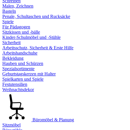
Schreiben
Malen, Zeichnen
Basteln
Penale, Schultaschen und Rucksäcke
Spiele
Für Pädagogen
Sitzkissen und -bälle
Kinder-Schulmöbel und -Stühle
Sicherheit
Arbeitsschutz, Sicherheit & Erste Hilfe
Arbeitshandschuhe
Bekleidung
Hauben und Schürzen
Spezialsortimente
Geburtstagskerzen mit Halter
Spielkarten und Spiele
Festutensilien
Weihnachtsdekor
Büromöbel & Planung
Sitzmöbel