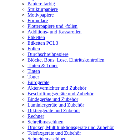
Papiere farbig
Strukturpapiere
Motivpapiere
Formulare
Plotterpapiere und -folien
Additions- und Kassarollen
Etiketten
Etiketten PCL3
Folien
Durchschreibpapiere
Blöcke, Bons, Lose, Eintrittskontrollen
Tinten & Toner
Tinten
Toner
Bürogeräte
Aktenvernichter und Zubehör
Beschriftungsgeräte und Zubehör
Bindegeräte und Zubehör
Laminiergeräte und Zubehör
Diktiergeräte und Zubehör
Rechner
Schreibmaschinen
Drucker, Multifunktionsgeräte und Zubehör
Telefaxgeräte und Zubehör
Schneidemaschinen