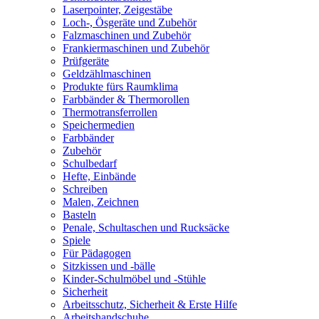
Laserpointer, Zeigestäbe
Loch-, Ösgeräte und Zubehör
Falzmaschinen und Zubehör
Frankiermaschinen und Zubehör
Prüfgeräte
Geldzählmaschinen
Produkte fürs Raumklima
Farbbänder & Thermorollen
Thermotransferrollen
Speichermedien
Farbbänder
Zubehör
Schulbedarf
Hefte, Einbände
Schreiben
Malen, Zeichnen
Basteln
Penale, Schultaschen und Rucksäcke
Spiele
Für Pädagogen
Sitzkissen und -bälle
Kinder-Schulmöbel und -Stühle
Sicherheit
Arbeitsschutz, Sicherheit & Erste Hilfe
Arbeitshandschuhe