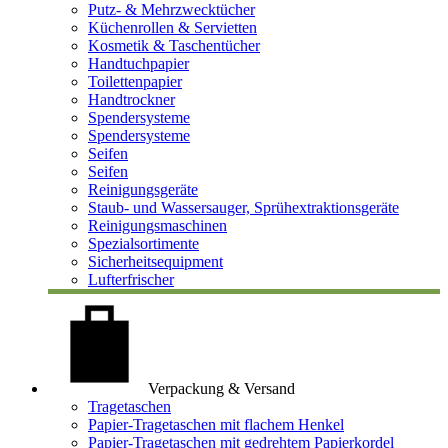
Putz- & Mehrzwecktücher
Küchenrollen & Servietten
Kosmetik & Taschentücher
Handtuchpapier
Toilettenpapier
Handtrockner
Spendersysteme
Spendersysteme
Seifen
Seifen
Reinigungsgeräte
Staub- und Wassersauger, Sprühextraktionsgeräte
Reinigungsmaschinen
Spezialsortimente
Sicherheitsequipment
Lufterfrischer
Verpackung & Versand
Tragetaschen
Papier-Tragetaschen mit flachem Henkel
Papier-Tragetaschen mit gedrehtem Papierkordel