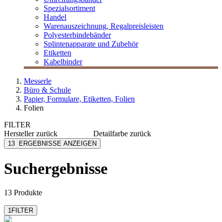
Spezialsortiment
Handel
Warenauszeichnung, Regalpreisleisten
Polyesterbindebänder
Splintenapparate und Zubehör
Etiketten
Kabelbinder
Messerle
Büro & Schule
Papier, Formulare, Etiketten, Folien
Folien
FILTER
Hersteller
zurück
Detailfarbe
zurück
Avery Zweckform
glasklar
13
ERGEBNISSE ANZEIGEN
Sigel
transparent
Suchergebnisse
13 Produkte
1
FILTER