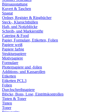
Büroausstattung
Kuvert & Taschen
Spagat
Ordner, Register & Ringbücher
Steck-, Klarsichthüllen
Haft- und Notizblöcke
Schreib- und Markierstifte
Catering & Food
Papier, Formulare, Etiketten, Folien
Papiere weiß
Papiere farbig
Strukturpapiere
Motivpapiere
Formulare
Plotterpapiere und -folien
Additions- und Kassarollen
Etiketten
Etiketten PCL3
Folien
Durchschreibpapiere
Blöcke, Bons, Lose, Eintrittskontrollen
Tinten & Toner
Tinten
Toner