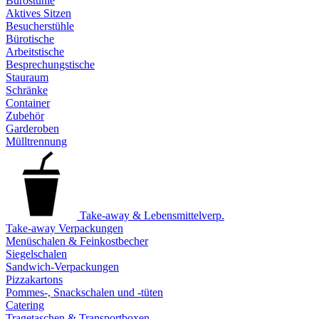
Bürostühle
Aktives Sitzen
Besucherstühle
Bürotische
Arbeitstische
Besprechungstische
Stauraum
Schränke
Container
Zubehör
Garderoben
Mülltrennung
Take-away & Lebensmittelverp.
Take-away Verpackungen
Menüschalen & Feinkostbecher
Siegelschalen
Sandwich-Verpackungen
Pizzakartons
Pommes-, Snackschalen und -tüten
Catering
Tragetaschen & Transportboxen