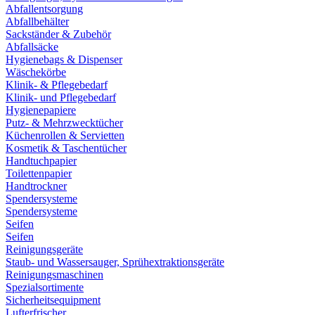
Abfallentsorgung
Abfallbehälter
Sackständer & Zubehör
Abfallsäcke
Hygienebags & Dispenser
Wäschekörbe
Klinik- & Pflegebedarf
Klinik- und Pflegebedarf
Hygienepapiere
Putz- & Mehrzwecktücher
Küchenrollen & Servietten
Kosmetik & Taschentücher
Handtuchpapier
Toilettenpapier
Handtrockner
Spendersysteme
Spendersysteme
Seifen
Seifen
Reinigungsgeräte
Staub- und Wassersauger, Sprühextraktionsgeräte
Reinigungsmaschinen
Spezialsortimente
Sicherheitsequipment
Lufterfrischer