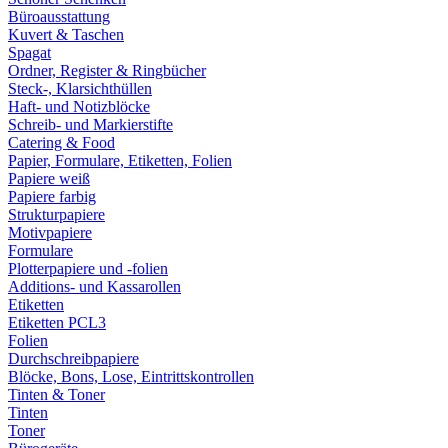
Büroausstattung
Kuvert & Taschen
Spagat
Ordner, Register & Ringbücher
Steck-, Klarsichthüllen
Haft- und Notizblöcke
Schreib- und Markierstifte
Catering & Food
Papier, Formulare, Etiketten, Folien
Papiere weiß
Papiere farbig
Strukturpapiere
Motivpapiere
Formulare
Plotterpapiere und -folien
Additions- und Kassarollen
Etiketten
Etiketten PCL3
Folien
Durchschreibpapiere
Blöcke, Bons, Lose, Eintrittskontrollen
Tinten & Toner
Tinten
Toner