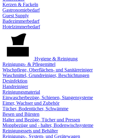
Kerzen & Fackeln
Gastronomiebedarf
Guest Supply
Badezimmerbedarf
Hotelzimmerbedarf
Hygiene & Reinigung
Reinigungs- & Pflegemittel
Wischpflege, Oberflächen- und Sanitärreiniger
Waschmittel, Grundreiniger, Beschichtungen
Desinfektion
Handreiniger
Reinigungsmaterial
Einwascherbezüge, Schienen, Stangensysteme
Eimer, Wachser und Zubehör
Tücher, Bodentücher, Schwämme
Besen und Bürsten
Halter und Bezüge, Tücher und Pressen
Moppbezüge und - halter, Bodenwischsysteme
Reinigungssets und Behälter
Reinigungs-, System- und Gerätewagen