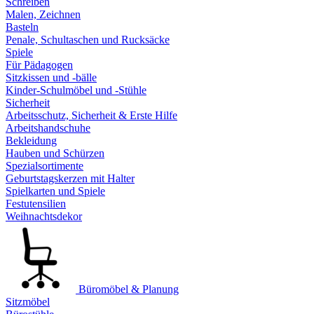
Schreiben
Malen, Zeichnen
Basteln
Penale, Schultaschen und Rucksäcke
Spiele
Für Pädagogen
Sitzkissen und -bälle
Kinder-Schulmöbel und -Stühle
Sicherheit
Arbeitsschutz, Sicherheit & Erste Hilfe
Arbeitshandschuhe
Bekleidung
Hauben und Schürzen
Spezialsortimente
Geburtstagskerzen mit Halter
Spielkarten und Spiele
Festutensilien
Weihnachtsdekor
Büromöbel & Planung
Sitzmöbel