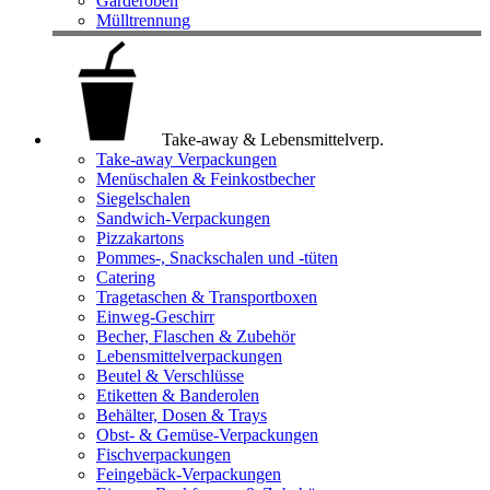
Garderoben
Mülltrennung
Take-away & Lebensmittelverp.
Take-away Verpackungen
Menüschalen & Feinkostbecher
Siegelschalen
Sandwich-Verpackungen
Pizzakartons
Pommes-, Snackschalen und -tüten
Catering
Tragetaschen & Transportboxen
Einweg-Geschirr
Becher, Flaschen & Zubehör
Lebensmittelverpackungen
Beutel & Verschlüsse
Etiketten & Banderolen
Behälter, Dosen & Trays
Obst- & Gemüse-Verpackungen
Fischverpackungen
Feingebäck-Verpackungen