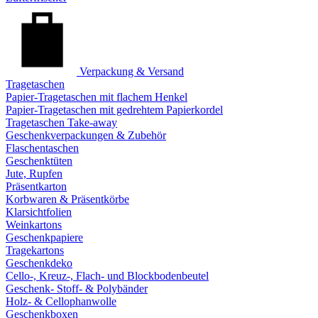
Verpackung & Versand
Tragetaschen
Papier-Tragetaschen mit flachem Henkel
Papier-Tragetaschen mit gedrehtem Papierkordel
Tragetaschen Take-away
Geschenkverpackungen & Zubehör
Flaschentaschen
Geschenktüten
Jute, Rupfen
Präsentkarton
Korbwaren & Präsentkörbe
Klarsichtfolien
Weinkartons
Geschenkpapiere
Tragekartons
Geschenkdeko
Cello-, Kreuz-, Flach- und Blockbodenbeutel
Geschenk- Stoff- & Polybänder
Holz- & Cellophanwolle
Geschenkboxen