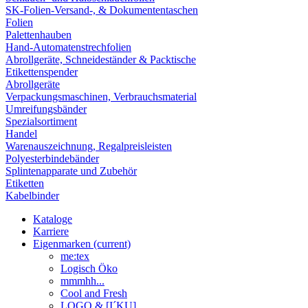
SK-Folien-Versand-, & Dokumententaschen
Folien
Palettenhauben
Hand-Automatenstrechfolien
Abrollgeräte, Schneideständer & Packtische
Etikettenspender
Abrollgeräte
Verpackungsmaschinen, Verbrauchsmaterial
Umreifungsbänder
Spezialsortiment
Handel
Warenauszeichnung, Regalpreisleisten
Polyesterbindebänder
Splintenapparate und Zubehör
Etiketten
Kabelbinder
Kataloge
Karriere
Eigenmarken
(current)
me:tex
Logisch Öko
mmmhh...
Cool and Fresh
LOGO & [I´KU]