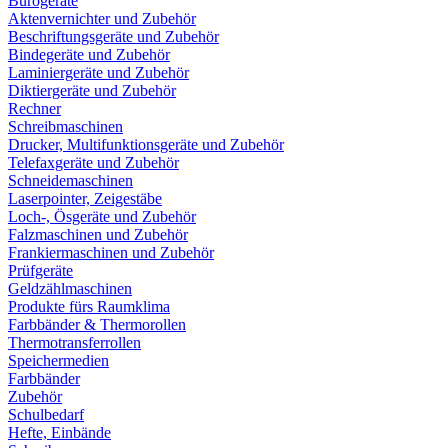
Bürogeräte
Aktenvernichter und Zubehör
Beschriftungsgeräte und Zubehör
Bindegeräte und Zubehör
Laminiergeräte und Zubehör
Diktiergeräte und Zubehör
Rechner
Schreibmaschinen
Drucker, Multifunktionsgeräte und Zubehör
Telefaxgeräte und Zubehör
Schneidemaschinen
Laserpointer, Zeigestäbe
Loch-, Ösgeräte und Zubehör
Falzmaschinen und Zubehör
Frankiermaschinen und Zubehör
Prüfgeräte
Geldzählmaschinen
Produkte fürs Raumklima
Farbbänder & Thermorollen
Thermotransferrollen
Speichermedien
Farbbänder
Zubehör
Schulbedarf
Hefte, Einbände