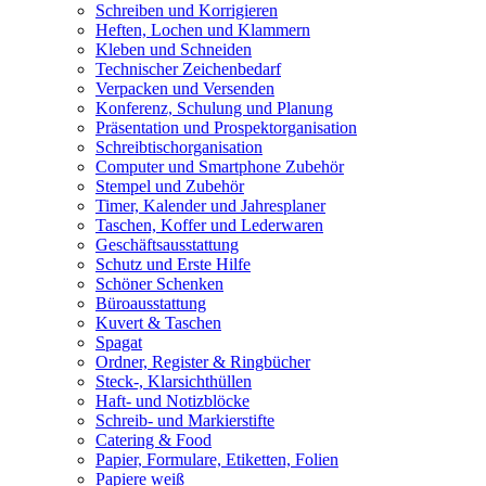
Schreiben und Korrigieren
Heften, Lochen und Klammern
Kleben und Schneiden
Technischer Zeichenbedarf
Verpacken und Versenden
Konferenz, Schulung und Planung
Präsentation und Prospektorganisation
Schreibtischorganisation
Computer und Smartphone Zubehör
Stempel und Zubehör
Timer, Kalender und Jahresplaner
Taschen, Koffer und Lederwaren
Geschäftsausstattung
Schutz und Erste Hilfe
Schöner Schenken
Büroausstattung
Kuvert & Taschen
Spagat
Ordner, Register & Ringbücher
Steck-, Klarsichthüllen
Haft- und Notizblöcke
Schreib- und Markierstifte
Catering & Food
Papier, Formulare, Etiketten, Folien
Papiere weiß