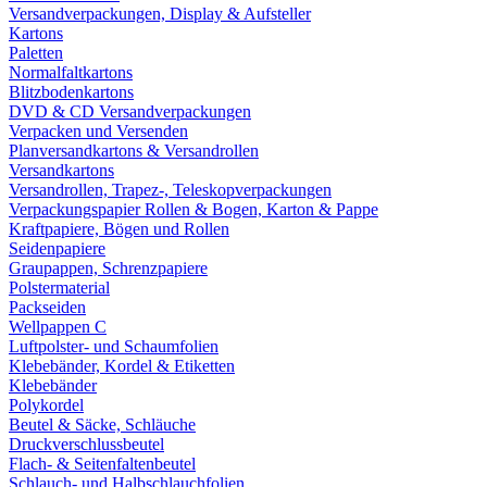
Versandverpackungen, Display & Aufsteller
Kartons
Paletten
Normalfaltkartons
Blitzbodenkartons
DVD & CD Versandverpackungen
Verpacken und Versenden
Planversandkartons & Versandrollen
Versandkartons
Versandrollen, Trapez-, Teleskopverpackungen
Verpackungspapier Rollen & Bogen, Karton & Pappe
Kraftpapiere, Bögen und Rollen
Seidenpapiere
Graupappen, Schrenzpapiere
Polstermaterial
Packseiden
Wellpappen C
Luftpolster- und Schaumfolien
Klebebänder, Kordel & Etiketten
Klebebänder
Polykordel
Beutel & Säcke, Schläuche
Druckverschlussbeutel
Flach- & Seitenfaltenbeutel
Schlauch- und Halbschlauchfolien