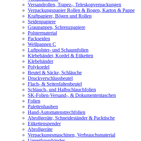
Versandrollen, Trapez-, Teleskopverpackungen
Verpackungspapier Rollen & Bogen, Karton & Pappe
Kraftpapiere, Bögen und Rollen
Seidenpapiere
Graupappen, Schrenzpapiere
Polstermaterial
Packseiden
Wellpappen C
Luftpolster- und Schaumfolien
Klebebänder, Kordel & Etiketten
Klebebänder
Polykordel
Beutel & Säcke, Schläuche
Druckverschlussbeutel
Flach- & Seitenfaltenbeutel
Schlauch- und Halbschlauchfolien
SK-Folien-Versand-, & Dokumententaschen
Folien
Palettenhauben
Hand-Automatenstrechfolien
Abrollgeräte, Schneideständer & Packtische
Etikettenspender
Abrollgeräte
Verpackungsmaschinen, Verbrauchsmaterial
Umreifungsbänder