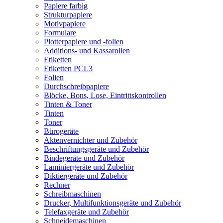
Papiere farbig
Strukturpapiere
Motivpapiere
Formulare
Plotterpapiere und -folien
Additions- und Kassarollen
Etiketten
Etiketten PCL3
Folien
Durchschreibpapiere
Blöcke, Bons, Lose, Eintrittskontrollen
Tinten & Toner
Tinten
Toner
Bürogeräte
Aktenvernichter und Zubehör
Beschriftungsgeräte und Zubehör
Bindegeräte und Zubehör
Laminiergeräte und Zubehör
Diktiergeräte und Zubehör
Rechner
Schreibmaschinen
Drucker, Multifunktionsgeräte und Zubehör
Telefaxgeräte und Zubehör
Schneidemaschinen