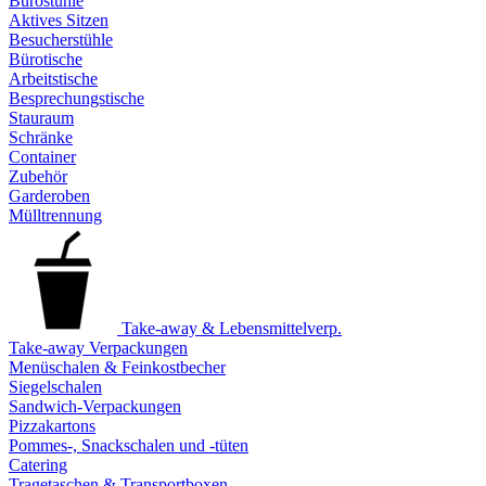
Bürostühle
Aktives Sitzen
Besucherstühle
Bürotische
Arbeitstische
Besprechungstische
Stauraum
Schränke
Container
Zubehör
Garderoben
Mülltrennung
Take-away & Lebensmittelverp.
Take-away Verpackungen
Menüschalen & Feinkostbecher
Siegelschalen
Sandwich-Verpackungen
Pizzakartons
Pommes-, Snackschalen und -tüten
Catering
Tragetaschen & Transportboxen