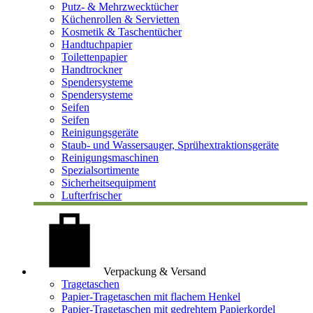
Putz- & Mehrzwecktücher
Küchenrollen & Servietten
Kosmetik & Taschentücher
Handtuchpapier
Toilettenpapier
Handtrockner
Spendersysteme
Spendersysteme
Seifen
Seifen
Reinigungsgeräte
Staub- und Wassersauger, Sprühextraktionsgeräte
Reinigungsmaschinen
Spezialsortimente
Sicherheitsequipment
Lufterfrischer
Verpackung & Versand
Tragetaschen
Papier-Tragetaschen mit flachem Henkel
Papier-Tragetaschen mit gedrehtem Papierkordel