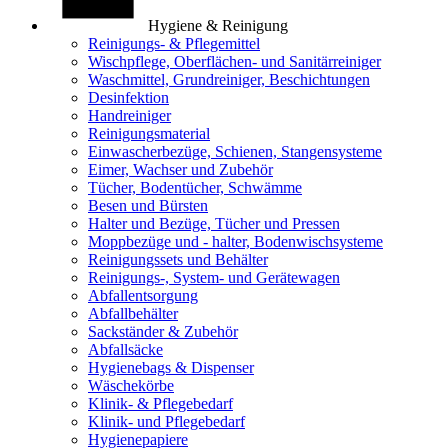
Hygiene & Reinigung
Reinigungs- & Pflegemittel
Wischpflege, Oberflächen- und Sanitärreiniger
Waschmittel, Grundreiniger, Beschichtungen
Desinfektion
Handreiniger
Reinigungsmaterial
Einwascherbezüge, Schienen, Stangensysteme
Eimer, Wachser und Zubehör
Tücher, Bodentücher, Schwämme
Besen und Bürsten
Halter und Bezüge, Tücher und Pressen
Moppbezüge und - halter, Bodenwischsysteme
Reinigungssets und Behälter
Reinigungs-, System- und Gerätewagen
Abfallentsorgung
Abfallbehälter
Sackständer & Zubehör
Abfallsäcke
Hygienebags & Dispenser
Wäschekörbe
Klinik- & Pflegebedarf
Klinik- und Pflegebedarf
Hygienepapiere