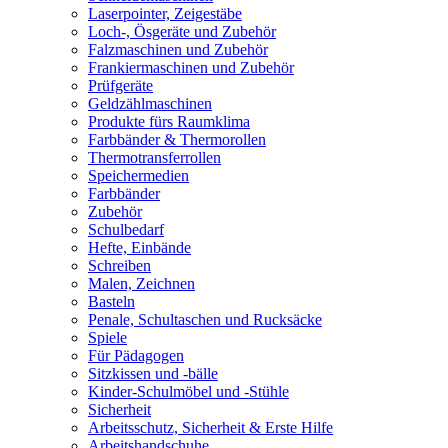
Laserpointer, Zeigestäbe
Loch-, Ösgeräte und Zubehör
Falzmaschinen und Zubehör
Frankiermaschinen und Zubehör
Prüfgeräte
Geldzählmaschinen
Produkte fürs Raumklima
Farbbänder & Thermorollen
Thermotransferrollen
Speichermedien
Farbbänder
Zubehör
Schulbedarf
Hefte, Einbände
Schreiben
Malen, Zeichnen
Basteln
Penale, Schultaschen und Rucksäcke
Spiele
Für Pädagogen
Sitzkissen und -bälle
Kinder-Schulmöbel und -Stühle
Sicherheit
Arbeitsschutz, Sicherheit & Erste Hilfe
Arbeitshandschuhe