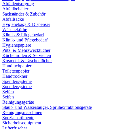
Abfallentsorgung
Abfallbehälter
Sackständer & Zubehör
Abfallsäcke
Hygienebags & Dispenser
Wäschekörbe
Klinik- & Pflegebedarf
Klinik- und Pflegebedarf
Hygienepapiere
Putz- & Mehrzwecktücher
Küchenrollen & Servietten
Kosmetik & Taschentücher
Handtuchpapier
Toilettenpapier
Handtrockner
Spendersysteme
Spendersysteme
Seifen
Seifen
Reinigungsgeräte
Staub- und Wassersauger, Sprühextraktionsgeräte
Reinigungsmaschinen
Spezialsortimente
Sicherheitsequipment
Lufterfrischer