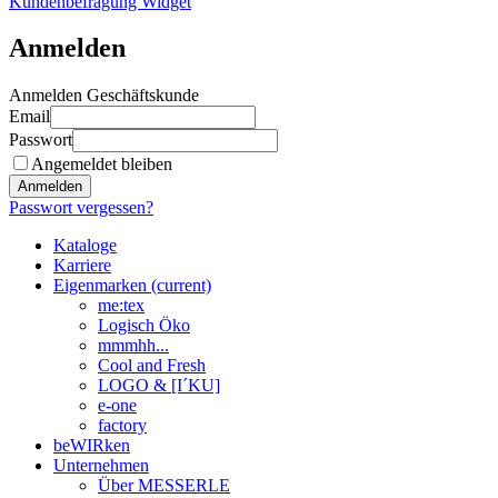
Kundenbefragung Widget
Anmelden
Anmelden Geschäftskunde
Email
Passwort
Angemeldet bleiben
Anmelden
Passwort vergessen?
Kataloge
Karriere
Eigenmarken
(current)
me:tex
Logisch Öko
mmmhh...
Cool and Fresh
LOGO & [I´KU]
e-one
factory
beWIRken
Unternehmen
Über MESSERLE