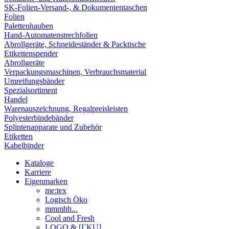
SK-Folien-Versand-, & Dokumententaschen
Folien
Palettenhauben
Hand-Automatenstrechfolien
Abrollgeräte, Schneideständer & Packtische
Etikettenspender
Abrollgeräte
Verpackungsmaschinen, Verbrauchsmaterial
Umreifungsbänder
Spezialsortiment
Handel
Warenauszeichnung, Regalpreisleisten
Polyesterbindebänder
Splintenapparate und Zubehör
Etiketten
Kabelbinder
Kataloge
Karriere
Eigenmarken
me:tex
Logisch Öko
mmmhh...
Cool and Fresh
LOGO & [I´KU]