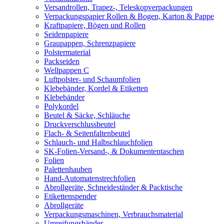
Versandrollen, Trapez-, Teleskopverpackungen
Verpackungspapier Rollen & Bogen, Karton & Pappe
Kraftpapiere, Bögen und Rollen
Seidenpapiere
Graupappen, Schrenzpapiere
Polstermaterial
Packseiden
Wellpappen C
Luftpolster- und Schaumfolien
Klebebänder, Kordel & Etiketten
Klebebänder
Polykordel
Beutel & Säcke, Schläuche
Druckverschlussbeutel
Flach- & Seitenfaltenbeutel
Schlauch- und Halbschlauchfolien
SK-Folien-Versand-, & Dokumententaschen
Folien
Palettenhauben
Hand-Automatenstrechfolien
Abrollgeräte, Schneideständer & Packtische
Etikettenspender
Abrollgeräte
Verpackungsmaschinen, Verbrauchsmaterial
Umreifungsbänder