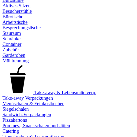
Bürostühle
Aktives Sitzen
Besucherstühle
Bürotische
Arbeitstische
Besprechungstische
Stauraum
Schränke
Container
Zubehör
Garderoben
Mülltrennung
Take-away & Lebensmittelverp.
Take-away Verpackungen
Menüschalen & Feinkostbecher
Siegelschalen
Sandwich-Verpackungen
Pizzakartons
Pommes-, Snackschalen und -tüten
Catering
Tragetaschen & Transportboxen