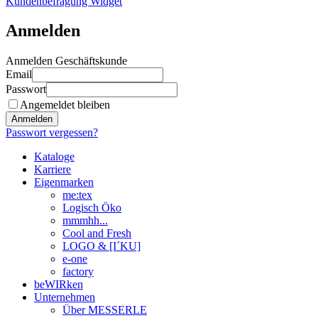
Kundenbefragung Widget
Anmelden
Anmelden Geschäftskunde
Email
Passwort
Angemeldet bleiben
Anmelden
Passwort vergessen?
Kataloge
Karriere
Eigenmarken
me:tex
Logisch Öko
mmmhh...
Cool and Fresh
LOGO & [I´KU]
e-one
factory
beWIRken
Unternehmen
Über MESSERLE