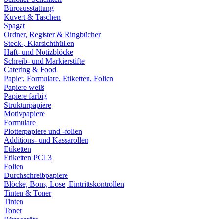
Büroausstattung
Kuvert & Taschen
Spagat
Ordner, Register & Ringbücher
Steck-, Klarsichthüllen
Haft- und Notizblöcke
Schreib- und Markierstifte
Catering & Food
Papier, Formulare, Etiketten, Folien
Papiere weiß
Papiere farbig
Strukturpapiere
Motivpapiere
Formulare
Plotterpapiere und -folien
Additions- und Kassarollen
Etiketten
Etiketten PCL3
Folien
Durchschreibpapiere
Blöcke, Bons, Lose, Eintrittskontrollen
Tinten & Toner
Tinten
Toner