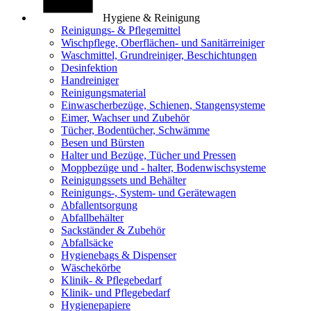
Hygiene & Reinigung
Reinigungs- & Pflegemittel
Wischpflege, Oberflächen- und Sanitärreiniger
Waschmittel, Grundreiniger, Beschichtungen
Desinfektion
Handreiniger
Reinigungsmaterial
Einwascherbezüge, Schienen, Stangensysteme
Eimer, Wachser und Zubehör
Tücher, Bodentücher, Schwämme
Besen und Bürsten
Halter und Bezüge, Tücher und Pressen
Moppbezüge und - halter, Bodenwischsysteme
Reinigungssets und Behälter
Reinigungs-, System- und Gerätewagen
Abfallentsorgung
Abfallbehälter
Sackständer & Zubehör
Abfallsäcke
Hygienebags & Dispenser
Wäschekörbe
Klinik- & Pflegebedarf
Klinik- und Pflegebedarf
Hygienepapiere