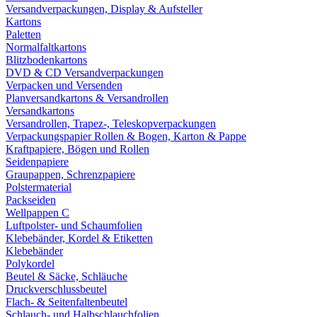
Versandverpackungen, Display & Aufsteller
Kartons
Paletten
Normalfaltkartons
Blitzbodenkartons
DVD & CD Versandverpackungen
Verpacken und Versenden
Planversandkartons & Versandrollen
Versandkartons
Versandrollen, Trapez-, Teleskopverpackungen
Verpackungspapier Rollen & Bogen, Karton & Pappe
Kraftpapiere, Bögen und Rollen
Seidenpapiere
Graupappen, Schrenzpapiere
Polstermaterial
Packseiden
Wellpappen C
Luftpolster- und Schaumfolien
Klebebänder, Kordel & Etiketten
Klebebänder
Polykordel
Beutel & Säcke, Schläuche
Druckverschlussbeutel
Flach- & Seitenfaltenbeutel
Schlauch- und Halbschlauchfolien