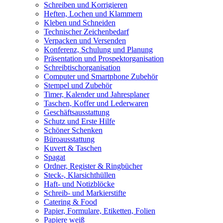
Schreiben und Korrigieren
Heften, Lochen und Klammern
Kleben und Schneiden
Technischer Zeichenbedarf
Verpacken und Versenden
Konferenz, Schulung und Planung
Präsentation und Prospektorganisation
Schreibtischorganisation
Computer und Smartphone Zubehör
Stempel und Zubehör
Timer, Kalender und Jahresplaner
Taschen, Koffer und Lederwaren
Geschäftsausstattung
Schutz und Erste Hilfe
Schöner Schenken
Büroausstattung
Kuvert & Taschen
Spagat
Ordner, Register & Ringbücher
Steck-, Klarsichthüllen
Haft- und Notizblöcke
Schreib- und Markierstifte
Catering & Food
Papier, Formulare, Etiketten, Folien
Papiere weiß