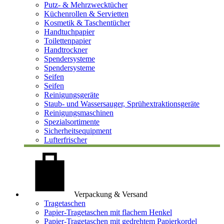
Putz- & Mehrzwecktücher
Küchenrollen & Servietten
Kosmetik & Taschentücher
Handtuchpapier
Toilettenpapier
Handtrockner
Spendersysteme
Spendersysteme
Seifen
Seifen
Reinigungsgeräte
Staub- und Wassersauger, Sprühextraktionsgeräte
Reinigungsmaschinen
Spezialsortimente
Sicherheitsequipment
Lufterfrischer
Verpackung & Versand
Tragetaschen
Papier-Tragetaschen mit flachem Henkel
Papier-Tragetaschen mit gedrehtem Papierkordel