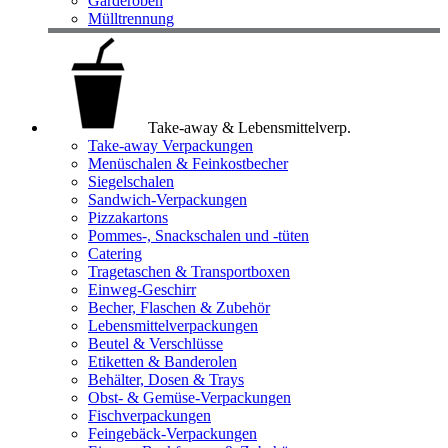
Garderoben
Mülltrennung
Take-away & Lebensmittelverp.
Take-away Verpackungen
Menüschalen & Feinkostbecher
Siegelschalen
Sandwich-Verpackungen
Pizzakartons
Pommes-, Snackschalen und -tüten
Catering
Tragetaschen & Transportboxen
Einweg-Geschirr
Becher, Flaschen & Zubehör
Lebensmittelverpackungen
Beutel & Verschlüsse
Etiketten & Banderolen
Behälter, Dosen & Trays
Obst- & Gemüse-Verpackungen
Fischverpackungen
Feingebäck-Verpackungen