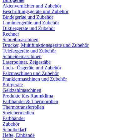
Bürogeräte
Aktenvernichter und Zubehör
Beschriftungsgeräte und Zubehör
Bindegeräte und Zubehör
Laminiergeräte und Zubehör
Diktiergeräte und Zubehör
Rechner
Schreibmaschinen
Drucker, Multifunktionsgeräte und Zubehör
Telefaxgeräte und Zubehör
Schneidemaschinen
Laserpointer, Zeigestäbe
Loch-, Ösgeräte und Zubehör
Falzmaschinen und Zubehör
Frankiermaschinen und Zubehör
Prüfgeräte
Geldzählmaschinen
Produkte fürs Raumklima
Farbbänder & Thermorollen
Thermotransferrollen
Speichermedien
Farbbänder
Zubehör
Schulbedarf
Hefte, Einbände