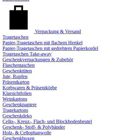
Verpackung & Versand
Tragetaschen
Papier-Tragetaschen mit flachem Henkel
Papier-Tragetaschen mit gedrehtem Papierkordel
Tragetaschen Take-away
Geschenkverpackungen & Zubehör
Flaschentaschen
Geschenktüten
Jute, Rupfen
Präsentkarton
Korbwaren & Präsentkörbe
Klarsichtfolien
Weinkartons
Geschenkpapiere
Tragekartons
Geschenkdeko
Cello-, Kreuz-, Flach- und Blockbodenbeutel
Geschenk- Stoff- & Polybänder
Holz- & Cellophanwolle
Geschenkboxen