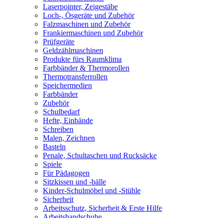
Laserpointer, Zeigestäbe
Loch-, Ösgeräte und Zubehör
Falzmaschinen und Zubehör
Frankiermaschinen und Zubehör
Prüfgeräte
Geldzählmaschinen
Produkte fürs Raumklima
Farbbänder & Thermorollen
Thermotransferrollen
Speichermedien
Farbbänder
Zubehör
Schulbedarf
Hefte, Einbände
Schreiben
Malen, Zeichnen
Basteln
Penale, Schultaschen und Rucksäcke
Spiele
Für Pädagogen
Sitzkissen und -bälle
Kinder-Schulmöbel und -Stühle
Sicherheit
Arbeitsschutz, Sicherheit & Erste Hilfe
Arbeitshandschuhe