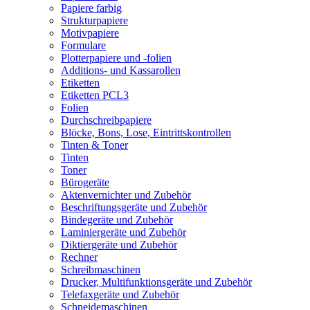
Papiere farbig
Strukturpapiere
Motivpapiere
Formulare
Plotterpapiere und -folien
Additions- und Kassarollen
Etiketten
Etiketten PCL3
Folien
Durchschreibpapiere
Blöcke, Bons, Lose, Eintrittskontrollen
Tinten & Toner
Tinten
Toner
Bürogeräte
Aktenvernichter und Zubehör
Beschriftungsgeräte und Zubehör
Bindegeräte und Zubehör
Laminiergeräte und Zubehör
Diktiergeräte und Zubehör
Rechner
Schreibmaschinen
Drucker, Multifunktionsgeräte und Zubehör
Telefaxgeräte und Zubehör
Schneidemaschinen