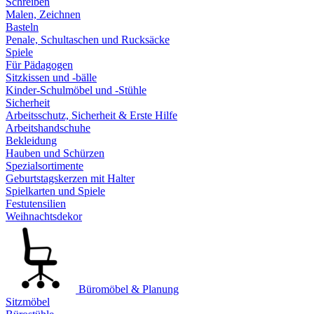
Schreiben
Malen, Zeichnen
Basteln
Penale, Schultaschen und Rucksäcke
Spiele
Für Pädagogen
Sitzkissen und -bälle
Kinder-Schulmöbel und -Stühle
Sicherheit
Arbeitsschutz, Sicherheit & Erste Hilfe
Arbeitshandschuhe
Bekleidung
Hauben und Schürzen
Spezialsortimente
Geburtstagskerzen mit Halter
Spielkarten und Spiele
Festutensilien
Weihnachtsdekor
Büromöbel & Planung
Sitzmöbel