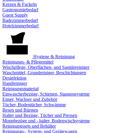
Kerzen & Fackeln
Gastronomiebedarf
Guest Supply
Badezimmerbedarf
Hotelzimmerbedarf
Hygiene & Reinigung
Reinigungs- & Pflegemittel
Wischpflege, Oberflächen- und Sanitärreiniger
Waschmittel, Grundreiniger, Beschichtungen
Desinfektion
Handreiniger
Reinigungsmaterial
Einwascherbezüge, Schienen, Stangensysteme
Eimer, Wachser und Zubehör
Tücher, Bodentücher, Schwämme
Besen und Bürsten
Halter und Bezüge, Tücher und Pressen
Moppbezüge und - halter, Bodenwischsysteme
Reinigungssets und Behälter
Reinigungs-, System- und Gerätewagen