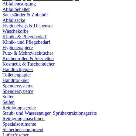
Abfallentsorgung
Abfallbehälter
Sackständer & Zubehör
Abfallsäcke
Hygienebags & Dispenser
Wäschekörbe
Klinik- & Pflegebedarf
Klinik- und Pflegebedarf
Hygienepapiere
Putz- & Mehrzwecktücher
Küchenrollen & Servietten
Kosmetik & Taschentücher
Handtuchpapier
Toilettenpapier
Handtrockner
Spendersysteme
Spendersysteme
Seifen
Seifen
Reinigungsgeräte
Staub- und Wassersauger, Sprühextraktionsgeräte
Reinigungsmaschinen
Spezialsortimente
Sicherheitsequipment
Lufterfrischer