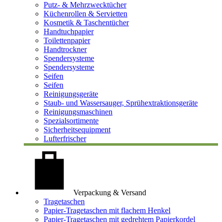
Putz- & Mehrzwecktücher
Küchenrollen & Servietten
Kosmetik & Taschentücher
Handtuchpapier
Toilettenpapier
Handtrockner
Spendersysteme
Spendersysteme
Seifen
Seifen
Reinigungsgeräte
Staub- und Wassersauger, Sprühextraktionsgeräte
Reinigungsmaschinen
Spezialsortimente
Sicherheitsequipment
Lufterfrischer
Verpackung & Versand
Tragetaschen
Papier-Tragetaschen mit flachem Henkel
Papier-Tragetaschen mit gedrehtem Papierkordel