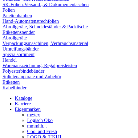
SK-Folien-Versand-, & Dokumententaschen
Folien
Palettenhauben
Hand-Automatenstrechfolien
Abrollgeräte, Schneideständer & Packtische
Etikettenspender
Abrollgeräte
Verpackungsmaschinen, Verbrauchsmaterial
Umreifungsbänder
Spezialsortiment
Handel
Warenauszeichnung, Regalpreisleisten
Polyesterbindebänder
Splintenapparate und Zubehör
Etiketten
Kabelbinder
Kataloge
Karriere
Eigenmarken
me:tex
Logisch Öko
mmmhh...
Cool and Fresh
LOGO & [I´KU]