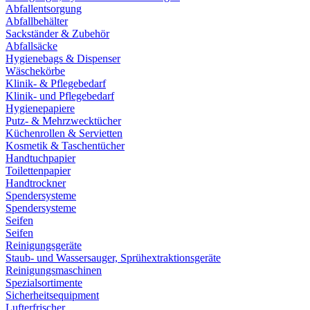
Abfallentsorgung
Abfallbehälter
Sackständer & Zubehör
Abfallsäcke
Hygienebags & Dispenser
Wäschekörbe
Klinik- & Pflegebedarf
Klinik- und Pflegebedarf
Hygienepapiere
Putz- & Mehrzwecktücher
Küchenrollen & Servietten
Kosmetik & Taschentücher
Handtuchpapier
Toilettenpapier
Handtrockner
Spendersysteme
Spendersysteme
Seifen
Seifen
Reinigungsgeräte
Staub- und Wassersauger, Sprühextraktionsgeräte
Reinigungsmaschinen
Spezialsortimente
Sicherheitsequipment
Lufterfrischer