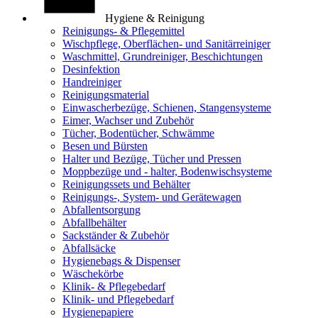
Hygiene & Reinigung
Reinigungs- & Pflegemittel
Wischpflege, Oberflächen- und Sanitärreiniger
Waschmittel, Grundreiniger, Beschichtungen
Desinfektion
Handreiniger
Reinigungsmaterial
Einwascherbezüge, Schienen, Stangensysteme
Eimer, Wachser und Zubehör
Tücher, Bodentücher, Schwämme
Besen und Bürsten
Halter und Bezüge, Tücher und Pressen
Moppbezüge und - halter, Bodenwischsysteme
Reinigungssets und Behälter
Reinigungs-, System- und Gerätewagen
Abfallentsorgung
Abfallbehälter
Sackständer & Zubehör
Abfallsäcke
Hygienebags & Dispenser
Wäschekörbe
Klinik- & Pflegebedarf
Klinik- und Pflegebedarf
Hygienepapiere