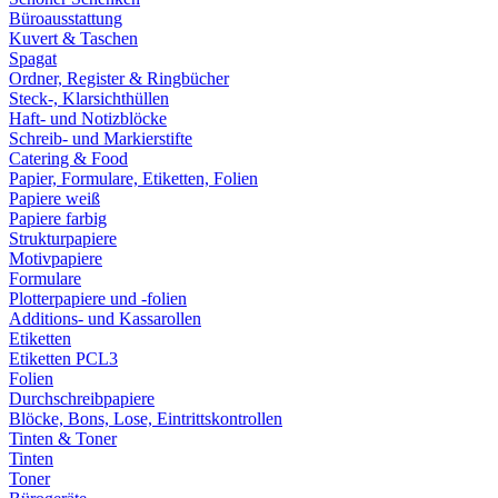
Büroausstattung
Kuvert & Taschen
Spagat
Ordner, Register & Ringbücher
Steck-, Klarsichthüllen
Haft- und Notizblöcke
Schreib- und Markierstifte
Catering & Food
Papier, Formulare, Etiketten, Folien
Papiere weiß
Papiere farbig
Strukturpapiere
Motivpapiere
Formulare
Plotterpapiere und -folien
Additions- und Kassarollen
Etiketten
Etiketten PCL3
Folien
Durchschreibpapiere
Blöcke, Bons, Lose, Eintrittskontrollen
Tinten & Toner
Tinten
Toner