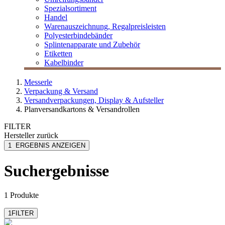
Spezialsortiment
Handel
Warenauszeichnung, Regalpreisleisten
Polyesterbindebänder
Splintenapparate und Zubehör
Etiketten
Kabelbinder
Messerle
Verpackung & Versand
Versandverpackungen, Display & Aufsteller
Planversandkartons & Versandrollen
FILTER
Hersteller
zurück
ColomPac
1
ERGEBNIS ANZEIGEN
Suchergebnisse
1 Produkte
1
FILTER