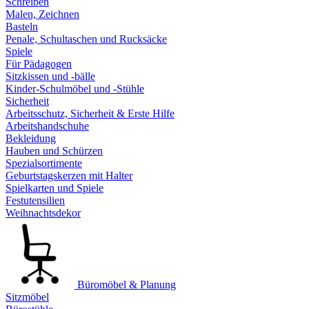
Schreiben
Malen, Zeichnen
Basteln
Penale, Schultaschen und Rucksäcke
Spiele
Für Pädagogen
Sitzkissen und -bälle
Kinder-Schulmöbel und -Stühle
Sicherheit
Arbeitsschutz, Sicherheit & Erste Hilfe
Arbeitshandschuhe
Bekleidung
Hauben und Schürzen
Spezialsortimente
Geburtstagskerzen mit Halter
Spielkarten und Spiele
Festutensilien
Weihnachtsdekor
Büromöbel & Planung
Sitzmöbel