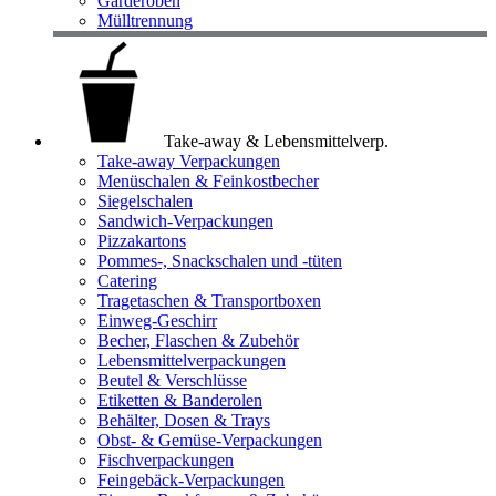
Garderoben
Mülltrennung
Take-away & Lebensmittelverp.
Take-away Verpackungen
Menüschalen & Feinkostbecher
Siegelschalen
Sandwich-Verpackungen
Pizzakartons
Pommes-, Snackschalen und -tüten
Catering
Tragetaschen & Transportboxen
Einweg-Geschirr
Becher, Flaschen & Zubehör
Lebensmittelverpackungen
Beutel & Verschlüsse
Etiketten & Banderolen
Behälter, Dosen & Trays
Obst- & Gemüse-Verpackungen
Fischverpackungen
Feingebäck-Verpackungen