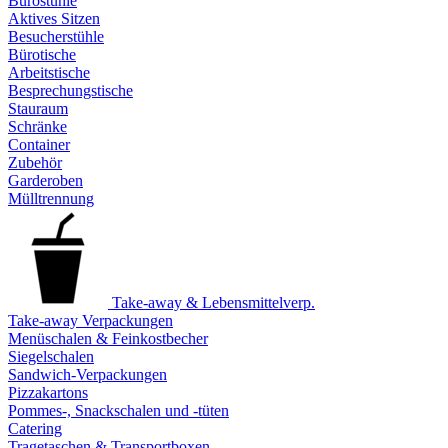
Bürostühle
Aktives Sitzen
Besucherstühle
Bürotische
Arbeitstische
Besprechungstische
Stauraum
Schränke
Container
Zubehör
Garderoben
Mülltrennung
Take-away & Lebensmittelverp.
Take-away Verpackungen
Menüschalen & Feinkostbecher
Siegelschalen
Sandwich-Verpackungen
Pizzakartons
Pommes-, Snackschalen und -tüten
Catering
Tragetaschen & Transportboxen