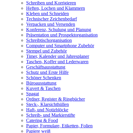
Schreiben und Korrigieren
Heften, Lochen und Klammern
Kleben und Schneiden
Technischer Zeichenbedarf
Verpacken und Versenden
Konferenz, Schulung und Planung
Präsentation und Prospektorganisation
Schreibtischorganisation
Computer und Smartphone Zubehör
Stempel und Zubehör
Timer, Kalender und Jahresplaner
Taschen, Koffer und Lederwaren
Geschäftsausstattung
Schutz und Erste Hilfe
Schöner Schenken
Büroausstattung
Kuvert & Taschen
Spagat
Ordner, Register & Ringbücher
Steck-, Klarsichthüllen
Haft- und Notizblöcke
Schreib- und Markierstifte
Catering & Food
Papier, Formulare, Etiketten, Folien
Papiere weiß