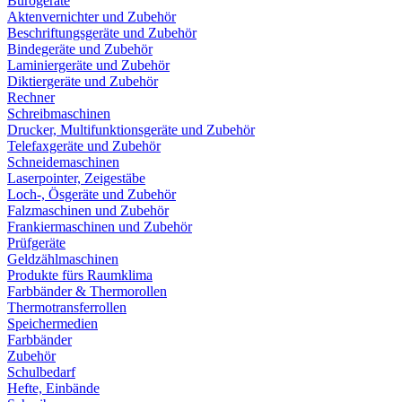
Bürogeräte
Aktenvernichter und Zubehör
Beschriftungsgeräte und Zubehör
Bindegeräte und Zubehör
Laminiergeräte und Zubehör
Diktiergeräte und Zubehör
Rechner
Schreibmaschinen
Drucker, Multifunktionsgeräte und Zubehör
Telefaxgeräte und Zubehör
Schneidemaschinen
Laserpointer, Zeigestäbe
Loch-, Ösgeräte und Zubehör
Falzmaschinen und Zubehör
Frankiermaschinen und Zubehör
Prüfgeräte
Geldzählmaschinen
Produkte fürs Raumklima
Farbbänder & Thermorollen
Thermotransferrollen
Speichermedien
Farbbänder
Zubehör
Schulbedarf
Hefte, Einbände