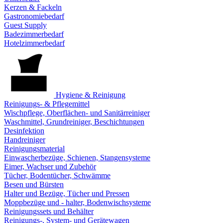
Kerzen & Fackeln
Gastronomiebedarf
Guest Supply
Badezimmerbedarf
Hotelzimmerbedarf
Hygiene & Reinigung
Reinigungs- & Pflegemittel
Wischpflege, Oberflächen- und Sanitärreiniger
Waschmittel, Grundreiniger, Beschichtungen
Desinfektion
Handreiniger
Reinigungsmaterial
Einwascherbezüge, Schienen, Stangensysteme
Eimer, Wachser und Zubehör
Tücher, Bodentücher, Schwämme
Besen und Bürsten
Halter und Bezüge, Tücher und Pressen
Moppbezüge und - halter, Bodenwischsysteme
Reinigungssets und Behälter
Reinigungs-, System- und Gerätewagen