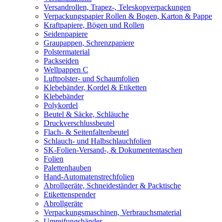
Versandrollen, Trapez-, Teleskopverpackungen
Verpackungspapier Rollen & Bogen, Karton & Pappe
Kraftpapiere, Bögen und Rollen
Seidenpapiere
Graupappen, Schrenzpapiere
Polstermaterial
Packseiden
Wellpappen C
Luftpolster- und Schaumfolien
Klebebänder, Kordel & Etiketten
Klebebänder
Polykordel
Beutel & Säcke, Schläuche
Druckverschlussbeutel
Flach- & Seitenfaltenbeutel
Schlauch- und Halbschlauchfolien
SK-Folien-Versand-, & Dokumententaschen
Folien
Palettenhauben
Hand-Automatenstrechfolien
Abrollgeräte, Schneideständer & Packtische
Etikettenspender
Abrollgeräte
Verpackungsmaschinen, Verbrauchsmaterial
Umreifungsbänder