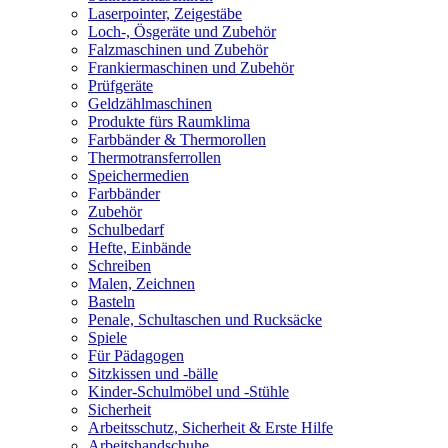
Laserpointer, Zeigestäbe
Loch-, Ösgeräte und Zubehör
Falzmaschinen und Zubehör
Frankiermaschinen und Zubehör
Prüfgeräte
Geldzählmaschinen
Produkte fürs Raumklima
Farbbänder & Thermorollen
Thermotransferrollen
Speichermedien
Farbbänder
Zubehör
Schulbedarf
Hefte, Einbände
Schreiben
Malen, Zeichnen
Basteln
Penale, Schultaschen und Rucksäcke
Spiele
Für Pädagogen
Sitzkissen und -bälle
Kinder-Schulmöbel und -Stühle
Sicherheit
Arbeitsschutz, Sicherheit & Erste Hilfe
Arbeitshandschuhe