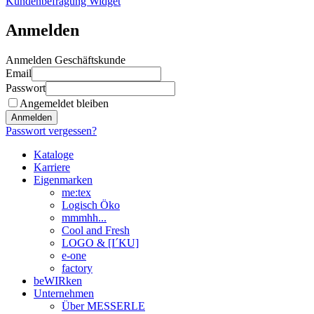
Kundenbefragung Widget
Anmelden
Anmelden Geschäftskunde
Email
Passwort
Angemeldet bleiben
Anmelden
Passwort vergessen?
Kataloge
Karriere
Eigenmarken
me:tex
Logisch Öko
mmmhh...
Cool and Fresh
LOGO & [I´KU]
e-one
factory
beWIRken
Unternehmen
Über MESSERLE