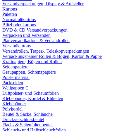
Versandverpackungen, Display & Aufsteller
Kartons
Paletten
Normalfaltkartons
Blitzbodenkartons
DVD & CD Versandverpackungen
Verpacken und Versenden
Planversandkartons & Versandrollen
Versandkartons
Versandrollen, Trapez-, Teleskopverpackungen
Verpackungspapier Rollen & Bogen, Karton & Pappe
Kraftpapiere, Bögen und Rollen
Seidenpapiere
Graupappen, Schrenzpapiere
Polstermaterial
Packseiden
Wellpappen C
Luftpolster- und Schaumfolien
Klebebänder, Kordel & Etiketten
Klebebänder
Polykordel
Beutel & Säcke, Schläuche
Druckverschlussbeutel
Flach- & Seitenfaltenbeutel
Schlauch- und Halbschlauchfolien