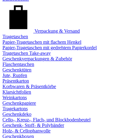
Verpackung & Versand
Tragetaschen
Papier-Tragetaschen mit flachem Henkel
Papier-Tragetaschen mit gedrehtem Papierkordel
Tragetaschen Take-away
Geschenkverpackungen & Zubehör
Flaschentaschen
Geschenktüten
Jute, Rupfen
Präsentkarton
Korbwaren & Präsentkörbe
Klarsichtfolien
Weinkartons
Geschenkpapiere
Tragekartons
Geschenkdeko
Cello-, Kreuz-, Flach- und Blockbodenbeutel
Geschenk- Stoff- & Polybänder
Holz- & Cellophanwolle
Geschenkboxen