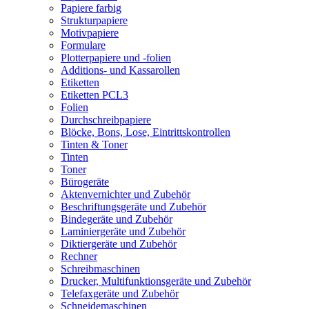
Papiere farbig
Strukturpapiere
Motivpapiere
Formulare
Plotterpapiere und -folien
Additions- und Kassarollen
Etiketten
Etiketten PCL3
Folien
Durchschreibpapiere
Blöcke, Bons, Lose, Eintrittskontrollen
Tinten & Toner
Tinten
Toner
Bürogeräte
Aktenvernichter und Zubehör
Beschriftungsgeräte und Zubehör
Bindegeräte und Zubehör
Laminiergeräte und Zubehör
Diktiergeräte und Zubehör
Rechner
Schreibmaschinen
Drucker, Multifunktionsgeräte und Zubehör
Telefaxgeräte und Zubehör
Schneidemaschinen