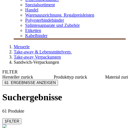
Spezialsortiment
Handel
Warenauszeichnung, Regalpreisleisten
Polyesterbindebänder
Splintenapparate und Zubehör
Etiketten
Kabelbinder
Messerle
Take-away & Lebensmittelverp.
Take-away Verpackungen
Sandwich-Verpackungen
FILTER
Hersteller
zurück
Produkttyp
zurück
Material
zur
Colpac
Faltbox
Karton
61
ERGEBNISSE ANZEIGEN
Duni Meal Service
Klappblister
Papier
Eller FoodPackaging
Tray
Karton/
Suchergebnisse
LOGISCH ÖKO
rPET
MESSERLE
Papier/P
mehr anzeigen
mehr anzeig
61 Produkte
1
FILTER