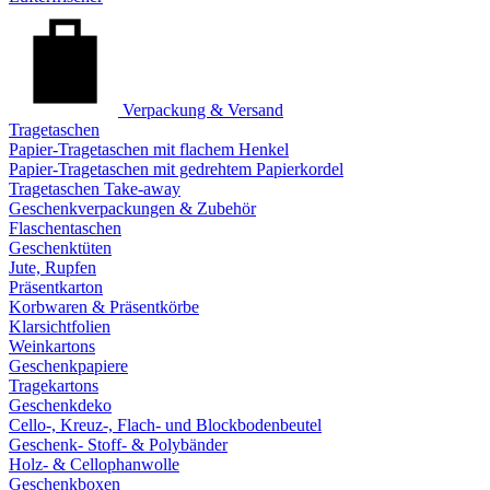
Verpackung & Versand
Tragetaschen
Papier-Tragetaschen mit flachem Henkel
Papier-Tragetaschen mit gedrehtem Papierkordel
Tragetaschen Take-away
Geschenkverpackungen & Zubehör
Flaschentaschen
Geschenktüten
Jute, Rupfen
Präsentkarton
Korbwaren & Präsentkörbe
Klarsichtfolien
Weinkartons
Geschenkpapiere
Tragekartons
Geschenkdeko
Cello-, Kreuz-, Flach- und Blockbodenbeutel
Geschenk- Stoff- & Polybänder
Holz- & Cellophanwolle
Geschenkboxen