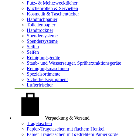
Putz- & Mehrzwecktücher
Küchenrollen & Servietten
Kosmetik & Taschentücher
Handtuchpapier
Toilettenpapier
Handtrockner
Spendersysteme
Spendersysteme
Seifen
Seifen
Reinigungsgeräte
Staub- und Wassersauger, Sprühextraktionsgeräte
Reinigungsmaschinen
Spezialsortimente
Sicherheitsequipment
Lufterfrischer
Verpackung & Versand
Tragetaschen
Papier-Tragetaschen mit flachem Henkel
Papier-Tragetaschen mit gedrehtem Papierkordel