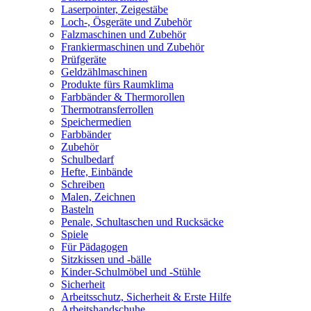
Laserpointer, Zeigestäbe
Loch-, Ösgeräte und Zubehör
Falzmaschinen und Zubehör
Frankiermaschinen und Zubehör
Prüfgeräte
Geldzählmaschinen
Produkte fürs Raumklima
Farbbänder & Thermorollen
Thermotransferrollen
Speichermedien
Farbbänder
Zubehör
Schulbedarf
Hefte, Einbände
Schreiben
Malen, Zeichnen
Basteln
Penale, Schultaschen und Rucksäcke
Spiele
Für Pädagogen
Sitzkissen und -bälle
Kinder-Schulmöbel und -Stühle
Sicherheit
Arbeitsschutz, Sicherheit & Erste Hilfe
Arbeitshandschuhe