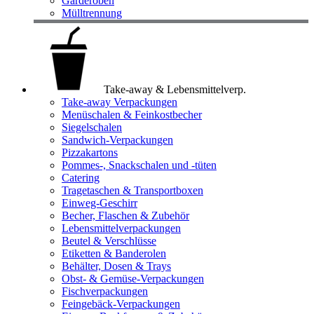
Garderoben
Mülltrennung
Take-away & Lebensmittelverp.
Take-away Verpackungen
Menüschalen & Feinkostbecher
Siegelschalen
Sandwich-Verpackungen
Pizzakartons
Pommes-, Snackschalen und -tüten
Catering
Tragetaschen & Transportboxen
Einweg-Geschirr
Becher, Flaschen & Zubehör
Lebensmittelverpackungen
Beutel & Verschlüsse
Etiketten & Banderolen
Behälter, Dosen & Trays
Obst- & Gemüse-Verpackungen
Fischverpackungen
Feingebäck-Verpackungen