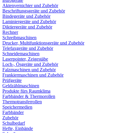
Bürogeräte
Aktenvernichter und Zubehör
Beschriftungsgeräte und Zubehör
Bindegeräte und Zubehör
Laminiergeräte und Zubehör
Diktiergeräte und Zubehör
Rechner
Schreibmaschinen
Drucker, Multifunktionsgeräte und Zubehör
Telefaxgeräte und Zubehör
Schneidemaschinen
Laserpointer, Zeigestäbe
Loch-, Ösgeräte und Zubehör
Falzmaschinen und Zubehör
Frankiermaschinen und Zubehör
Prüfgeräte
Geldzählmaschinen
Produkte fürs Raumklima
Farbbänder & Thermorollen
Thermotransferrollen
Speichermedien
Farbbänder
Zubehör
Schulbedarf
Hefte, Einbände