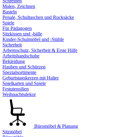
Schreiben
Malen, Zeichnen
Basteln
Penale, Schultaschen und Rucksäcke
Spiele
Für Pädagogen
Sitzkissen und -bälle
Kinder-Schulmöbel und -Stühle
Sicherheit
Arbeitsschutz, Sicherheit & Erste Hilfe
Arbeitshandschuhe
Bekleidung
Hauben und Schürzen
Spezialsortimente
Geburtstagskerzen mit Halter
Spielkarten und Spiele
Festutensilien
Weihnachtsdekor
Büromöbel & Planung
Sitzmöbel