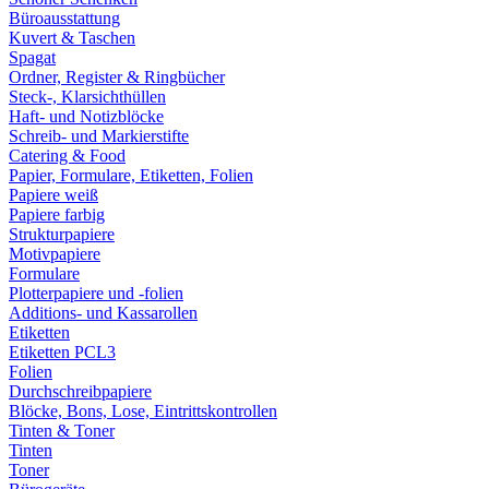
Büroausstattung
Kuvert & Taschen
Spagat
Ordner, Register & Ringbücher
Steck-, Klarsichthüllen
Haft- und Notizblöcke
Schreib- und Markierstifte
Catering & Food
Papier, Formulare, Etiketten, Folien
Papiere weiß
Papiere farbig
Strukturpapiere
Motivpapiere
Formulare
Plotterpapiere und -folien
Additions- und Kassarollen
Etiketten
Etiketten PCL3
Folien
Durchschreibpapiere
Blöcke, Bons, Lose, Eintrittskontrollen
Tinten & Toner
Tinten
Toner