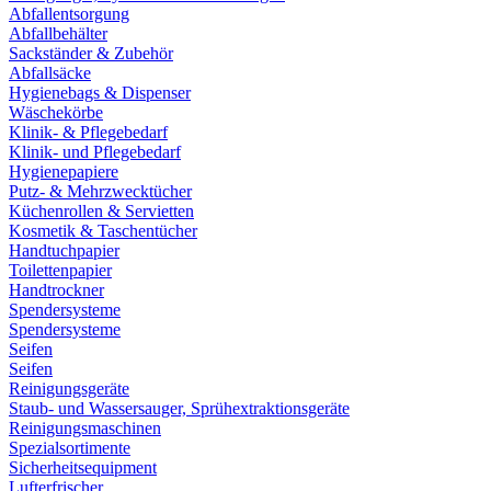
Abfallentsorgung
Abfallbehälter
Sackständer & Zubehör
Abfallsäcke
Hygienebags & Dispenser
Wäschekörbe
Klinik- & Pflegebedarf
Klinik- und Pflegebedarf
Hygienepapiere
Putz- & Mehrzwecktücher
Küchenrollen & Servietten
Kosmetik & Taschentücher
Handtuchpapier
Toilettenpapier
Handtrockner
Spendersysteme
Spendersysteme
Seifen
Seifen
Reinigungsgeräte
Staub- und Wassersauger, Sprühextraktionsgeräte
Reinigungsmaschinen
Spezialsortimente
Sicherheitsequipment
Lufterfrischer