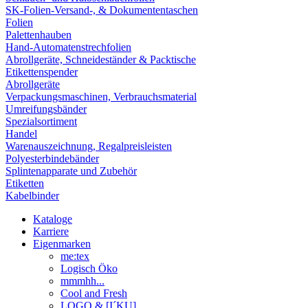
SK-Folien-Versand-, & Dokumententaschen
Folien
Palettenhauben
Hand-Automatenstrechfolien
Abrollgeräte, Schneideständer & Packtische
Etikettenspender
Abrollgeräte
Verpackungsmaschinen, Verbrauchsmaterial
Umreifungsbänder
Spezialsortiment
Handel
Warenauszeichnung, Regalpreisleisten
Polyesterbindebänder
Splintenapparate und Zubehör
Etiketten
Kabelbinder
Kataloge
Karriere
Eigenmarken
me:tex
Logisch Öko
mmmhh...
Cool and Fresh
LOGO & [I´KU]