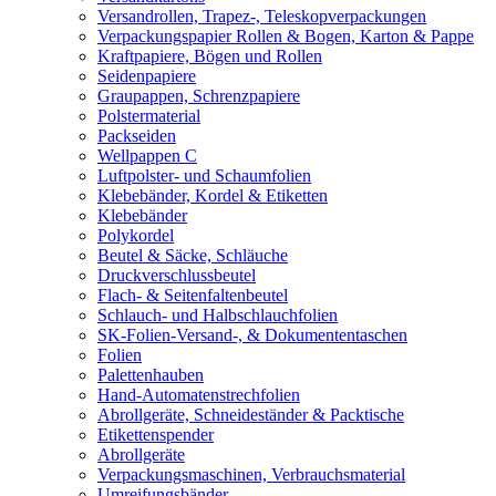
Versandrollen, Trapez-, Teleskopverpackungen
Verpackungspapier Rollen & Bogen, Karton & Pappe
Kraftpapiere, Bögen und Rollen
Seidenpapiere
Graupappen, Schrenzpapiere
Polstermaterial
Packseiden
Wellpappen C
Luftpolster- und Schaumfolien
Klebebänder, Kordel & Etiketten
Klebebänder
Polykordel
Beutel & Säcke, Schläuche
Druckverschlussbeutel
Flach- & Seitenfaltenbeutel
Schlauch- und Halbschlauchfolien
SK-Folien-Versand-, & Dokumententaschen
Folien
Palettenhauben
Hand-Automatenstrechfolien
Abrollgeräte, Schneideständer & Packtische
Etikettenspender
Abrollgeräte
Verpackungsmaschinen, Verbrauchsmaterial
Umreifungsbänder