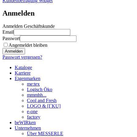
Kundenbefragung Widget
Anmelden
Anmelden Geschäftskunde
Email
Passwort
Angemeldet bleiben
Anmelden
Passwort vergessen?
Kataloge
Karriere
Eigenmarken
me:tex
Logisch Öko
mmmhh...
Cool and Fresh
LOGO & [I´KU]
e-one
factory
beWIRken
Unternehmen
Über MESSERLE