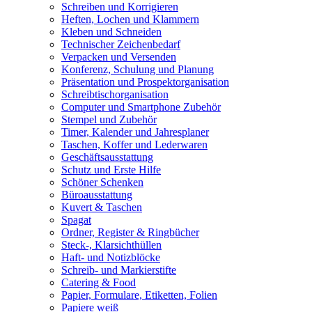
Schreiben und Korrigieren
Heften, Lochen und Klammern
Kleben und Schneiden
Technischer Zeichenbedarf
Verpacken und Versenden
Konferenz, Schulung und Planung
Präsentation und Prospektorganisation
Schreibtischorganisation
Computer und Smartphone Zubehör
Stempel und Zubehör
Timer, Kalender und Jahresplaner
Taschen, Koffer und Lederwaren
Geschäftsausstattung
Schutz und Erste Hilfe
Schöner Schenken
Büroausstattung
Kuvert & Taschen
Spagat
Ordner, Register & Ringbücher
Steck-, Klarsichthüllen
Haft- und Notizblöcke
Schreib- und Markierstifte
Catering & Food
Papier, Formulare, Etiketten, Folien
Papiere weiß