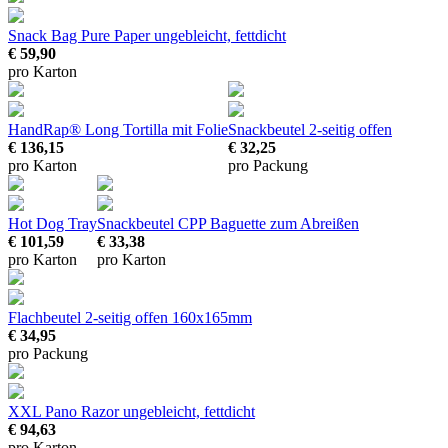
Snack Bag Pure Paper
ungebleicht, fettdicht
€ 59,90
pro Karton
HandRap® Long Tortilla mit Folie
Snackbeutel
2-seitig offen
€ 136,15
€ 32,25
pro Karton
pro Packung
Hot Dog Tray
Snackbeutel CPP Baguette
zum Abreißen
€ 101,59
€ 33,38
pro Karton
pro Karton
Flachbeutel 2-seitig offen
160x165mm
€ 34,95
pro Packung
XXL Pano Razor
ungebleicht, fettdicht
€ 94,63
pro Karton