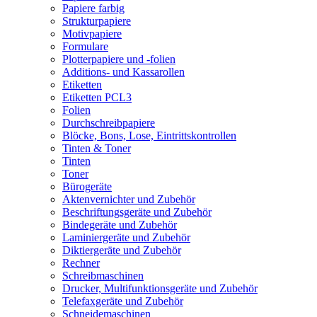
Papiere farbig
Strukturpapiere
Motivpapiere
Formulare
Plotterpapiere und -folien
Additions- und Kassarollen
Etiketten
Etiketten PCL3
Folien
Durchschreibpapiere
Blöcke, Bons, Lose, Eintrittskontrollen
Tinten & Toner
Tinten
Toner
Bürogeräte
Aktenvernichter und Zubehör
Beschriftungsgeräte und Zubehör
Bindegeräte und Zubehör
Laminiergeräte und Zubehör
Diktiergeräte und Zubehör
Rechner
Schreibmaschinen
Drucker, Multifunktionsgeräte und Zubehör
Telefaxgeräte und Zubehör
Schneidemaschinen