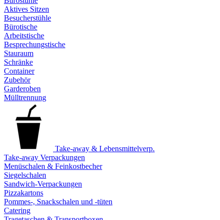
Bürostühle
Aktives Sitzen
Besucherstühle
Bürotische
Arbeitstische
Besprechungstische
Stauraum
Schränke
Container
Zubehör
Garderoben
Mülltrennung
Take-away & Lebensmittelverp.
Take-away Verpackungen
Menüschalen & Feinkostbecher
Siegelschalen
Sandwich-Verpackungen
Pizzakartons
Pommes-, Snackschalen und -tüten
Catering
Tragetaschen & Transportboxen