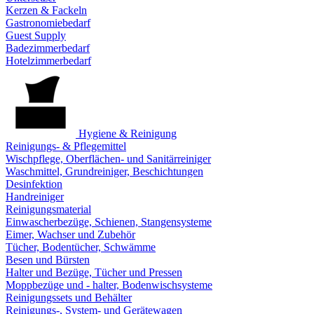
Kerzen & Fackeln
Gastronomiebedarf
Guest Supply
Badezimmerbedarf
Hotelzimmerbedarf
Hygiene & Reinigung
Reinigungs- & Pflegemittel
Wischpflege, Oberflächen- und Sanitärreiniger
Waschmittel, Grundreiniger, Beschichtungen
Desinfektion
Handreiniger
Reinigungsmaterial
Einwascherbezüge, Schienen, Stangensysteme
Eimer, Wachser und Zubehör
Tücher, Bodentücher, Schwämme
Besen und Bürsten
Halter und Bezüge, Tücher und Pressen
Moppbezüge und - halter, Bodenwischsysteme
Reinigungssets und Behälter
Reinigungs-, System- und Gerätewagen