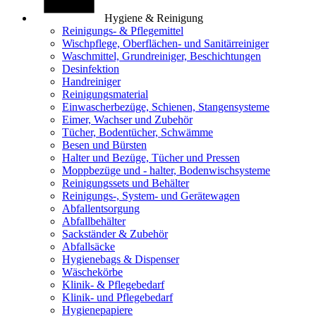
Hygiene & Reinigung
Reinigungs- & Pflegemittel
Wischpflege, Oberflächen- und Sanitärreiniger
Waschmittel, Grundreiniger, Beschichtungen
Desinfektion
Handreiniger
Reinigungsmaterial
Einwascherbezüge, Schienen, Stangensysteme
Eimer, Wachser und Zubehör
Tücher, Bodentücher, Schwämme
Besen und Bürsten
Halter und Bezüge, Tücher und Pressen
Moppbezüge und - halter, Bodenwischsysteme
Reinigungssets und Behälter
Reinigungs-, System- und Gerätewagen
Abfallentsorgung
Abfallbehälter
Sackständer & Zubehör
Abfallsäcke
Hygienebags & Dispenser
Wäschekörbe
Klinik- & Pflegebedarf
Klinik- und Pflegebedarf
Hygienepapiere