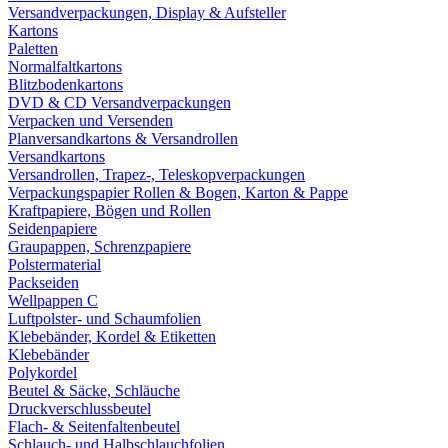
Versandverpackungen, Display & Aufsteller
Kartons
Paletten
Normalfaltkartons
Blitzbodenkartons
DVD & CD Versandverpackungen
Verpacken und Versenden
Planversandkartons & Versandrollen
Versandkartons
Versandrollen, Trapez-, Teleskopverpackungen
Verpackungspapier Rollen & Bogen, Karton & Pappe
Kraftpapiere, Bögen und Rollen
Seidenpapiere
Graupappen, Schrenzpapiere
Polstermaterial
Packseiden
Wellpappen C
Luftpolster- und Schaumfolien
Klebebänder, Kordel & Etiketten
Klebebänder
Polykordel
Beutel & Säcke, Schläuche
Druckverschlussbeutel
Flach- & Seitenfaltenbeutel
Schlauch- und Halbschlauchfolien