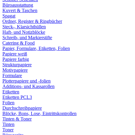
Büroausstattung
Kuvert & Taschen
Spagat
Ordner, Register & Ringbücher
Steck-, Klarsichthüllen
Haft- und Notizblöcke
Schreib- und Markierstifte
Catering & Food
Papier, Formulare, Etiketten, Folien
Papiere weiß
Papiere farbig
Strukturpapiere
Motivpapiere
Formulare
Plotterpapiere und -folien
Additions- und Kassarollen
Etiketten
Etiketten PCL3
Folien
Durchschreibpapiere
Blöcke, Bons, Lose, Eintrittskontrollen
Tinten & Toner
Tinten
Toner