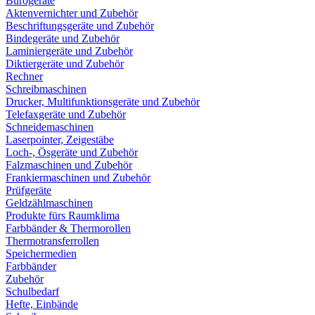
Bürogeräte
Aktenvernichter und Zubehör
Beschriftungsgeräte und Zubehör
Bindegeräte und Zubehör
Laminiergeräte und Zubehör
Diktiergeräte und Zubehör
Rechner
Schreibmaschinen
Drucker, Multifunktionsgeräte und Zubehör
Telefaxgeräte und Zubehör
Schneidemaschinen
Laserpointer, Zeigestäbe
Loch-, Ösgeräte und Zubehör
Falzmaschinen und Zubehör
Frankiermaschinen und Zubehör
Prüfgeräte
Geldzählmaschinen
Produkte fürs Raumklima
Farbbänder & Thermorollen
Thermotransferrollen
Speichermedien
Farbbänder
Zubehör
Schulbedarf
Hefte, Einbände