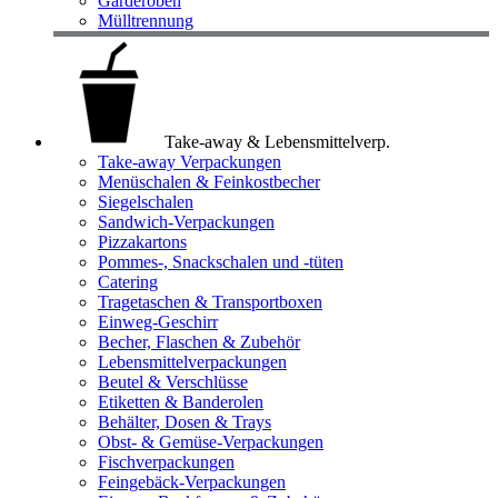
Garderoben
Mülltrennung
Take-away & Lebensmittelverp.
Take-away Verpackungen
Menüschalen & Feinkostbecher
Siegelschalen
Sandwich-Verpackungen
Pizzakartons
Pommes-, Snackschalen und -tüten
Catering
Tragetaschen & Transportboxen
Einweg-Geschirr
Becher, Flaschen & Zubehör
Lebensmittelverpackungen
Beutel & Verschlüsse
Etiketten & Banderolen
Behälter, Dosen & Trays
Obst- & Gemüse-Verpackungen
Fischverpackungen
Feingebäck-Verpackungen