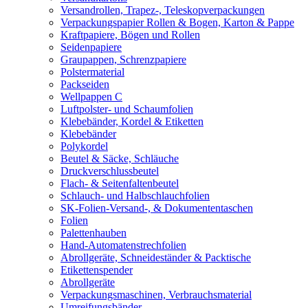
Versandrollen, Trapez-, Teleskopverpackungen
Verpackungspapier Rollen & Bogen, Karton & Pappe
Kraftpapiere, Bögen und Rollen
Seidenpapiere
Graupappen, Schrenzpapiere
Polstermaterial
Packseiden
Wellpappen C
Luftpolster- und Schaumfolien
Klebebänder, Kordel & Etiketten
Klebebänder
Polykordel
Beutel & Säcke, Schläuche
Druckverschlussbeutel
Flach- & Seitenfaltenbeutel
Schlauch- und Halbschlauchfolien
SK-Folien-Versand-, & Dokumententaschen
Folien
Palettenhauben
Hand-Automatenstrechfolien
Abrollgeräte, Schneideständer & Packtische
Etikettenspender
Abrollgeräte
Verpackungsmaschinen, Verbrauchsmaterial
Umreifungsbänder