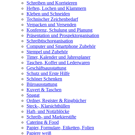
Schreiben und Korrigieren
Heften, Lochen und Klammern
Kleben und Schneiden
Technischer Zeichenbedarf
Verpacken und Versenden
Konferenz, Schulung und Planung
Präsentation und Prospektorganisation
Schreibtischorganisation
Computer und Smartphone Zubehör
Stempel und Zubehör
Timer, Kalender und Jahresplaner
Taschen, Koffer und Lederwaren
Geschäftsausstattung
Schutz und Erste Hilfe
Schöner Schenken
Büroausstattung
Kuvert & Taschen
Spagat
Ordner, Register & Ringbücher
Steck-, Klarsichthüllen
Haft- und Notizblöcke
Schreib- und Markierstifte
Catering & Food
Papier, Formulare, Etiketten, Folien
Papiere weiß