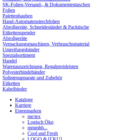
SK-Folien-Versand-, & Dokumententaschen
Folien
Palettenhauben
Hand-Automatenstrechfolien
Abrollgeräte, Schneideständer & Packtische
Etikettenspender
Abrollgeräte
Verpackungsmaschinen, Verbrauchsmaterial
Umreifungsbänder
Spezialsortiment
Handel
Warenauszeichnung, Regalpreisleisten
Polyesterbindebänder
Splintenapparate und Zubehör
Etiketten
Kabelbinder
Kataloge
Karriere
Eigenmarken
me:tex
Logisch Öko
mmmhh...
Cool and Fresh
LOGO & [I´KU]