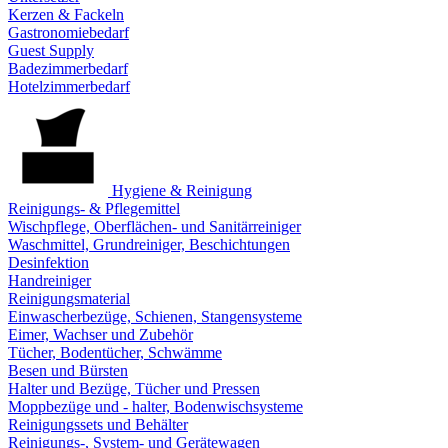
Kerzen & Fackeln
Gastronomiebedarf
Guest Supply
Badezimmerbedarf
Hotelzimmerbedarf
Hygiene & Reinigung
Reinigungs- & Pflegemittel
Wischpflege, Oberflächen- und Sanitärreiniger
Waschmittel, Grundreiniger, Beschichtungen
Desinfektion
Handreiniger
Reinigungsmaterial
Einwascherbezüge, Schienen, Stangensysteme
Eimer, Wachser und Zubehör
Tücher, Bodentücher, Schwämme
Besen und Bürsten
Halter und Bezüge, Tücher und Pressen
Moppbezüge und - halter, Bodenwischsysteme
Reinigungssets und Behälter
Reinigungs-, System- und Gerätewagen