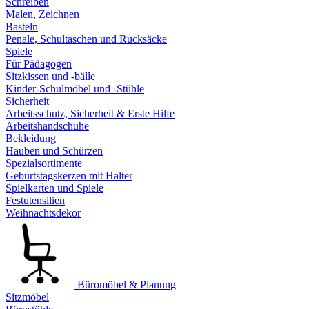
Schreiben
Malen, Zeichnen
Basteln
Penale, Schultaschen und Rucksäcke
Spiele
Für Pädagogen
Sitzkissen und -bälle
Kinder-Schulmöbel und -Stühle
Sicherheit
Arbeitsschutz, Sicherheit & Erste Hilfe
Arbeitshandschuhe
Bekleidung
Hauben und Schürzen
Spezialsortimente
Geburtstagskerzen mit Halter
Spielkarten und Spiele
Festutensilien
Weihnachtsdekor
Büromöbel & Planung
Sitzmöbel