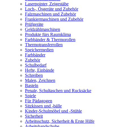
Laserpointer, Zeigestäbe
Loch-, Ösgeräte und Zubehör
Falzmaschinen und Zubehör
Frankiermaschinen und Zubehör
Prüfgeräte
Geldzählmaschinen
Produkte fürs Raumklima
Farbbänder & Thermorollen
Thermotransferrollen
Speichermedien
Farbbänder
Zubehör
Schulbedarf
Hefte, Einbände
Schreiben
Malen, Zeichnen
Basteln
Penale, Schultaschen und Rucksäcke
Spiele
Für Pädagogen
Sitzkissen und -bälle
Kinder-Schulmöbel und -Stühle
Sicherheit
Arbeitsschutz, Sicherheit & Erste Hilfe
Arbeitshandschuhe