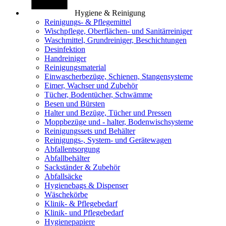
Hygiene & Reinigung
Reinigungs- & Pflegemittel
Wischpflege, Oberflächen- und Sanitärreiniger
Waschmittel, Grundreiniger, Beschichtungen
Desinfektion
Handreiniger
Reinigungsmaterial
Einwascherbezüge, Schienen, Stangensysteme
Eimer, Wachser und Zubehör
Tücher, Bodentücher, Schwämme
Besen und Bürsten
Halter und Bezüge, Tücher und Pressen
Moppbezüge und - halter, Bodenwischsysteme
Reinigungssets und Behälter
Reinigungs-, System- und Gerätewagen
Abfallentsorgung
Abfallbehälter
Sackständer & Zubehör
Abfallsäcke
Hygienebags & Dispenser
Wäschekörbe
Klinik- & Pflegebedarf
Klinik- und Pflegebedarf
Hygienepapiere