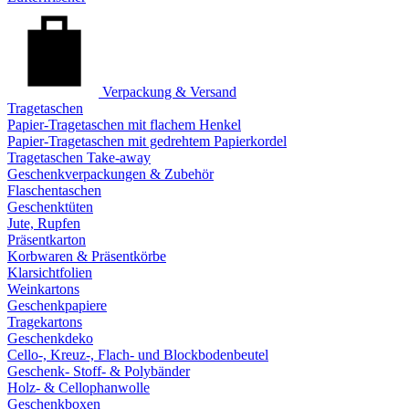
Verpackung & Versand
Tragetaschen
Papier-Tragetaschen mit flachem Henkel
Papier-Tragetaschen mit gedrehtem Papierkordel
Tragetaschen Take-away
Geschenkverpackungen & Zubehör
Flaschentaschen
Geschenktüten
Jute, Rupfen
Präsentkarton
Korbwaren & Präsentkörbe
Klarsichtfolien
Weinkartons
Geschenkpapiere
Tragekartons
Geschenkdeko
Cello-, Kreuz-, Flach- und Blockbodenbeutel
Geschenk- Stoff- & Polybänder
Holz- & Cellophanwolle
Geschenkboxen