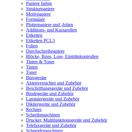
Papiere farbig
Strukturpapiere
Motivpapiere
Formulare
Plotterpapiere und -folien
Additions- und Kassarollen
Etiketten
Etiketten PCL3
Folien
Durchschreibpapiere
Blöcke, Bons, Lose, Eintrittskontrollen
Tinten & Toner
Tinten
Toner
Bürogeräte
Aktenvernichter und Zubehör
Beschriftungsgeräte und Zubehör
Bindegeräte und Zubehör
Laminiergeräte und Zubehör
Diktiergeräte und Zubehör
Rechner
Schreibmaschinen
Drucker, Multifunktionsgeräte und Zubehör
Telefaxgeräte und Zubehör
Schneidemaschinen