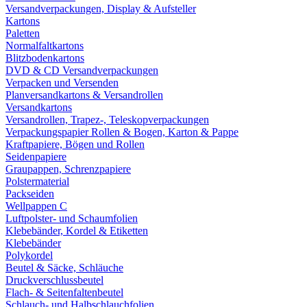
Versandverpackungen, Display & Aufsteller
Kartons
Paletten
Normalfaltkartons
Blitzbodenkartons
DVD & CD Versandverpackungen
Verpacken und Versenden
Planversandkartons & Versandrollen
Versandkartons
Versandrollen, Trapez-, Teleskopverpackungen
Verpackungspapier Rollen & Bogen, Karton & Pappe
Kraftpapiere, Bögen und Rollen
Seidenpapiere
Graupappen, Schrenzpapiere
Polstermaterial
Packseiden
Wellpappen C
Luftpolster- und Schaumfolien
Klebebänder, Kordel & Etiketten
Klebebänder
Polykordel
Beutel & Säcke, Schläuche
Druckverschlussbeutel
Flach- & Seitenfaltenbeutel
Schlauch- und Halbschlauchfolien