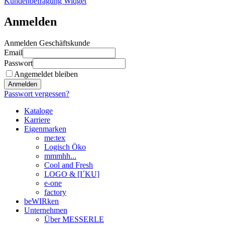
Kundenbefragung Widget
Anmelden
Anmelden Geschäftskunde
Email
Passwort
Angemeldet bleiben
Anmelden
Passwort vergessen?
Kataloge
Karriere
Eigenmarken
me:tex
Logisch Öko
mmmhh...
Cool and Fresh
LOGO & [I´KU]
e-one
factory
beWIRken
Unternehmen
Über MESSERLE