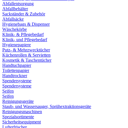
Abfallentsorgung
Abfallbehälter
Sackständer & Zubehör
Abfallsäcke
Hygienebags & Dispenser
Wäschekörbe
Klinik- & Pflegebedarf
Klinik- und Pflegebedarf
Hygienepapiere
Putz- & Mehrzwecktücher
Küchenrollen & Servietten
Kosmetik & Taschentücher
Handtuchpapier
Toilettenpapier
Handtrockner
Spendersysteme
Spendersysteme
Seifen
Seifen
Reinigungsgeräte
Staub- und Wassersauger, Sprühextraktionsgeräte
Reinigungsmaschinen
Spezialsortimente
Sicherheitsequipment
Lufterfrischer