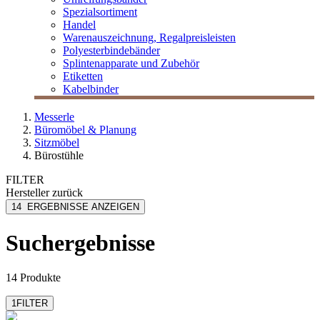
Spezialsortiment
Handel
Warenauszeichnung, Regalpreisleisten
Polyesterbindebänder
Splintenapparate und Zubehör
Etiketten
Kabelbinder
Messerle
Büromöbel & Planung
Sitzmöbel
Bürostühle
FILTER
Hersteller
zurück
Interstuhl
14
ERGEBNISSE ANZEIGEN
Steelcase
Viasit
Suchergebnisse
14 Produkte
1
FILTER