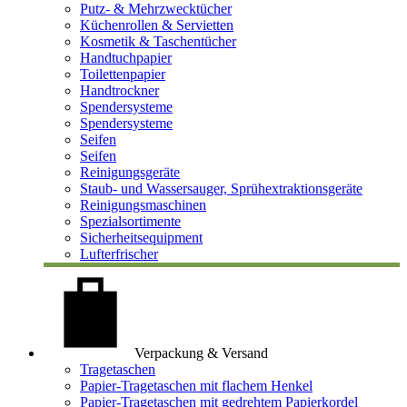
Putz- & Mehrzwecktücher
Küchenrollen & Servietten
Kosmetik & Taschentücher
Handtuchpapier
Toilettenpapier
Handtrockner
Spendersysteme
Spendersysteme
Seifen
Seifen
Reinigungsgeräte
Staub- und Wassersauger, Sprühextraktionsgeräte
Reinigungsmaschinen
Spezialsortimente
Sicherheitsequipment
Lufterfrischer
Verpackung & Versand
Tragetaschen
Papier-Tragetaschen mit flachem Henkel
Papier-Tragetaschen mit gedrehtem Papierkordel