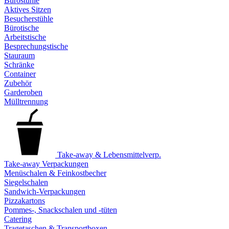
Bürostühle
Aktives Sitzen
Besucherstühle
Bürotische
Arbeitstische
Besprechungstische
Stauraum
Schränke
Container
Zubehör
Garderoben
Mülltrennung
Take-away & Lebensmittelverp.
Take-away Verpackungen
Menüschalen & Feinkostbecher
Siegelschalen
Sandwich-Verpackungen
Pizzakartons
Pommes-, Snackschalen und -tüten
Catering
Tragetaschen & Transportboxen