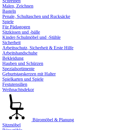
Schreiben
Malen, Zeichnen
Basteln
Penale, Schultaschen und Rucksäcke
Spiele
Für Pädagogen
Sitzkissen und -bälle
Kinder-Schulmöbel und -Stühle
Sicherheit
Arbeitsschutz, Sicherheit & Erste Hilfe
Arbeitshandschuhe
Bekleidung
Hauben und Schürzen
Spezialsortimente
Geburtstagskerzen mit Halter
Spielkarten und Spiele
Festutensilien
Weihnachtsdekor
Büromöbel & Planung
Sitzmöbel