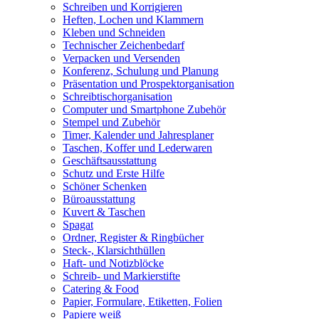
Schreiben und Korrigieren
Heften, Lochen und Klammern
Kleben und Schneiden
Technischer Zeichenbedarf
Verpacken und Versenden
Konferenz, Schulung und Planung
Präsentation und Prospektorganisation
Schreibtischorganisation
Computer und Smartphone Zubehör
Stempel und Zubehör
Timer, Kalender und Jahresplaner
Taschen, Koffer und Lederwaren
Geschäftsausstattung
Schutz und Erste Hilfe
Schöner Schenken
Büroausstattung
Kuvert & Taschen
Spagat
Ordner, Register & Ringbücher
Steck-, Klarsichthüllen
Haft- und Notizblöcke
Schreib- und Markierstifte
Catering & Food
Papier, Formulare, Etiketten, Folien
Papiere weiß