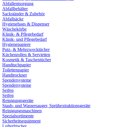
Abfallentsorgung
Abfallbehälter
Sackständer & Zubehör
Abfallsäcke
Hygienebags & Dispenser
Wäschekörbe
Klinik- & Pflegebedarf
Klinik- und Pflegebedarf
Hygienepapiere
Putz- & Mehrzwecktücher
Küchenrollen & Servietten
Kosmetik & Taschentücher
Handtuchpapier
Toilettenpapier
Handtrockner
Spendersysteme
Spendersysteme
Seifen
Seifen
Reinigungsgeräte
Staub- und Wassersauger, Sprühextraktionsgeräte
Reinigungsmaschinen
Spezialsortimente
Sicherheitsequipment
Lufterfrischer