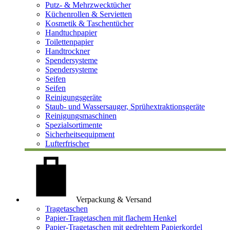
Putz- & Mehrzwecktücher
Küchenrollen & Servietten
Kosmetik & Taschentücher
Handtuchpapier
Toilettenpapier
Handtrockner
Spendersysteme
Spendersysteme
Seifen
Seifen
Reinigungsgeräte
Staub- und Wassersauger, Sprühextraktionsgeräte
Reinigungsmaschinen
Spezialsortimente
Sicherheitsequipment
Lufterfrischer
Verpackung & Versand
Tragetaschen
Papier-Tragetaschen mit flachem Henkel
Papier-Tragetaschen mit gedrehtem Papierkordel