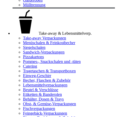
Garderoben
Mülltrennung
Take-away & Lebensmittelverp.
Take-away Verpackungen
Menüschalen & Feinkostbecher
Siegelschalen
Sandwich-Verpackungen
Pizzakartons
Pommes-, Snackschalen und -tüten
Catering
Tragetaschen & Transportboxen
Einweg-Geschirr
Becher, Flaschen & Zubehör
Lebensmittelverpackungen
Beutel & Verschlüsse
Etiketten & Banderolen
Behälter, Dosen & Trays
Obst- & Gemüse-Verpackungen
Fischverpackungen
Feingebäck-Verpackungen