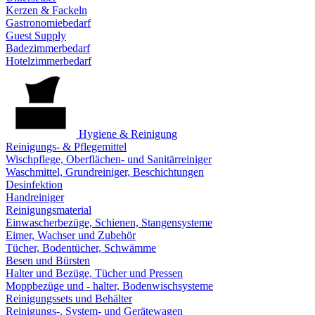
Kerzen & Fackeln
Gastronomiebedarf
Guest Supply
Badezimmerbedarf
Hotelzimmerbedarf
Hygiene & Reinigung
Reinigungs- & Pflegemittel
Wischpflege, Oberflächen- und Sanitärreiniger
Waschmittel, Grundreiniger, Beschichtungen
Desinfektion
Handreiniger
Reinigungsmaterial
Einwascherbezüge, Schienen, Stangensysteme
Eimer, Wachser und Zubehör
Tücher, Bodentücher, Schwämme
Besen und Bürsten
Halter und Bezüge, Tücher und Pressen
Moppbezüge und - halter, Bodenwischsysteme
Reinigungssets und Behälter
Reinigungs-, System- und Gerätewagen