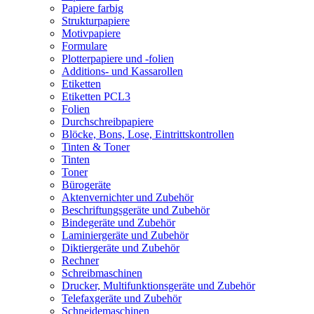
Papiere farbig
Strukturpapiere
Motivpapiere
Formulare
Plotterpapiere und -folien
Additions- und Kassarollen
Etiketten
Etiketten PCL3
Folien
Durchschreibpapiere
Blöcke, Bons, Lose, Eintrittskontrollen
Tinten & Toner
Tinten
Toner
Bürogeräte
Aktenvernichter und Zubehör
Beschriftungsgeräte und Zubehör
Bindegeräte und Zubehör
Laminiergeräte und Zubehör
Diktiergeräte und Zubehör
Rechner
Schreibmaschinen
Drucker, Multifunktionsgeräte und Zubehör
Telefaxgeräte und Zubehör
Schneidemaschinen