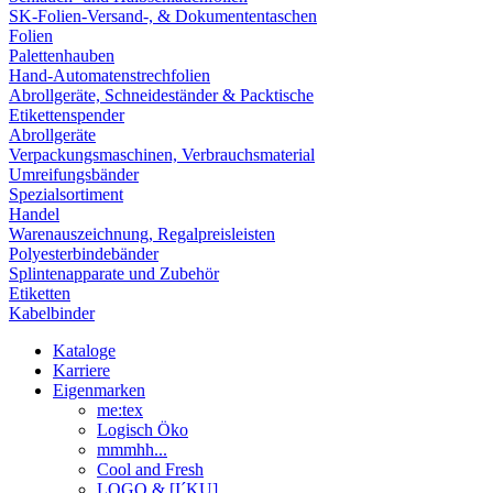
SK-Folien-Versand-, & Dokumententaschen
Folien
Palettenhauben
Hand-Automatenstrechfolien
Abrollgeräte, Schneideständer & Packtische
Etikettenspender
Abrollgeräte
Verpackungsmaschinen, Verbrauchsmaterial
Umreifungsbänder
Spezialsortiment
Handel
Warenauszeichnung, Regalpreisleisten
Polyesterbindebänder
Splintenapparate und Zubehör
Etiketten
Kabelbinder
Kataloge
Karriere
Eigenmarken
me:tex
Logisch Öko
mmmhh...
Cool and Fresh
LOGO & [I´KU]