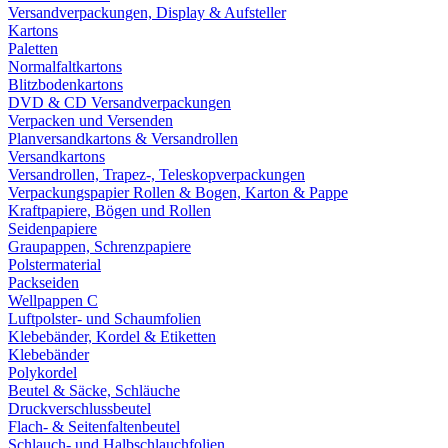
Versandverpackungen, Display & Aufsteller
Kartons
Paletten
Normalfaltkartons
Blitzbodenkartons
DVD & CD Versandverpackungen
Verpacken und Versenden
Planversandkartons & Versandrollen
Versandkartons
Versandrollen, Trapez-, Teleskopverpackungen
Verpackungspapier Rollen & Bogen, Karton & Pappe
Kraftpapiere, Bögen und Rollen
Seidenpapiere
Graupappen, Schrenzpapiere
Polstermaterial
Packseiden
Wellpappen C
Luftpolster- und Schaumfolien
Klebebänder, Kordel & Etiketten
Klebebänder
Polykordel
Beutel & Säcke, Schläuche
Druckverschlussbeutel
Flach- & Seitenfaltenbeutel
Schlauch- und Halbschlauchfolien