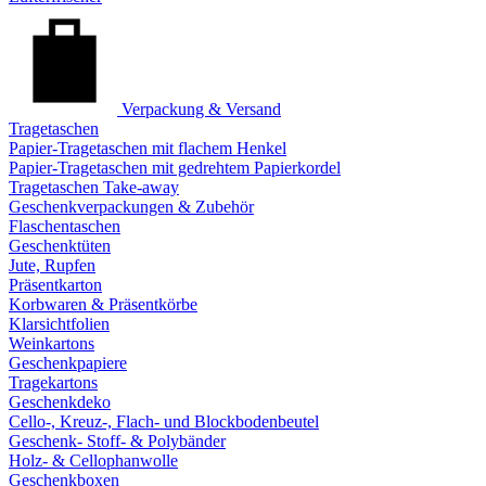
Verpackung & Versand
Tragetaschen
Papier-Tragetaschen mit flachem Henkel
Papier-Tragetaschen mit gedrehtem Papierkordel
Tragetaschen Take-away
Geschenkverpackungen & Zubehör
Flaschentaschen
Geschenktüten
Jute, Rupfen
Präsentkarton
Korbwaren & Präsentkörbe
Klarsichtfolien
Weinkartons
Geschenkpapiere
Tragekartons
Geschenkdeko
Cello-, Kreuz-, Flach- und Blockbodenbeutel
Geschenk- Stoff- & Polybänder
Holz- & Cellophanwolle
Geschenkboxen