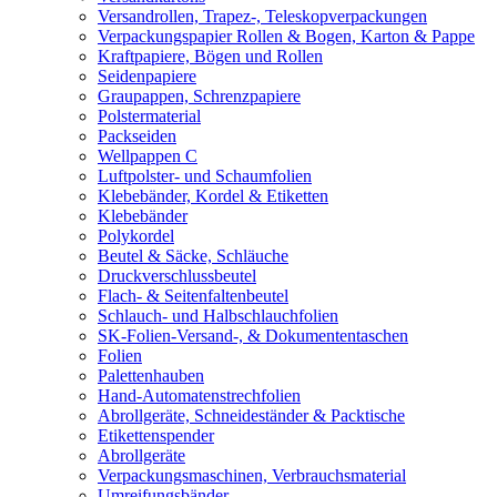
Versandrollen, Trapez-, Teleskopverpackungen
Verpackungspapier Rollen & Bogen, Karton & Pappe
Kraftpapiere, Bögen und Rollen
Seidenpapiere
Graupappen, Schrenzpapiere
Polstermaterial
Packseiden
Wellpappen C
Luftpolster- und Schaumfolien
Klebebänder, Kordel & Etiketten
Klebebänder
Polykordel
Beutel & Säcke, Schläuche
Druckverschlussbeutel
Flach- & Seitenfaltenbeutel
Schlauch- und Halbschlauchfolien
SK-Folien-Versand-, & Dokumententaschen
Folien
Palettenhauben
Hand-Automatenstrechfolien
Abrollgeräte, Schneideständer & Packtische
Etikettenspender
Abrollgeräte
Verpackungsmaschinen, Verbrauchsmaterial
Umreifungsbänder