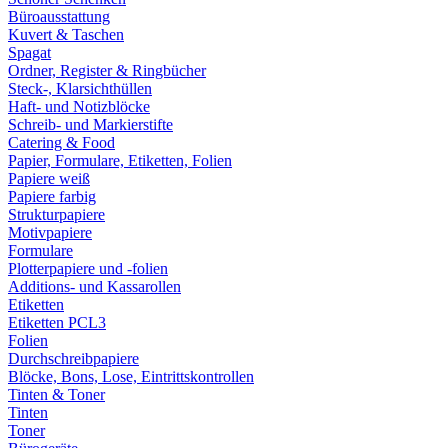
Büroausstattung
Kuvert & Taschen
Spagat
Ordner, Register & Ringbücher
Steck-, Klarsichthüllen
Haft- und Notizblöcke
Schreib- und Markierstifte
Catering & Food
Papier, Formulare, Etiketten, Folien
Papiere weiß
Papiere farbig
Strukturpapiere
Motivpapiere
Formulare
Plotterpapiere und -folien
Additions- und Kassarollen
Etiketten
Etiketten PCL3
Folien
Durchschreibpapiere
Blöcke, Bons, Lose, Eintrittskontrollen
Tinten & Toner
Tinten
Toner