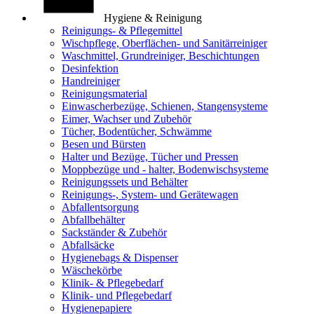
Hygiene & Reinigung
Reinigungs- & Pflegemittel
Wischpflege, Oberflächen- und Sanitärreiniger
Waschmittel, Grundreiniger, Beschichtungen
Desinfektion
Handreiniger
Reinigungsmaterial
Einwascherbezüge, Schienen, Stangensysteme
Eimer, Wachser und Zubehör
Tücher, Bodentücher, Schwämme
Besen und Bürsten
Halter und Bezüge, Tücher und Pressen
Moppbezüge und - halter, Bodenwischsysteme
Reinigungssets und Behälter
Reinigungs-, System- und Gerätewagen
Abfallentsorgung
Abfallbehälter
Sackständer & Zubehör
Abfallsäcke
Hygienebags & Dispenser
Wäschekörbe
Klinik- & Pflegebedarf
Klinik- und Pflegebedarf
Hygienepapiere