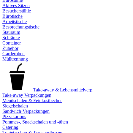
Bürostühle
Aktives Sitzen
Besucherstühle
Bürotische
Arbeitstische
Besprechungstische
Stauraum
Schränke
Container
Zubehör
Garderoben
Mülltrennung
Take-away & Lebensmittelverp.
Take-away Verpackungen
Menüschalen & Feinkostbecher
Siegelschalen
Sandwich-Verpackungen
Pizzakartons
Pommes-, Snackschalen und -tüten
Catering
Tragetaschen & Transportboxen