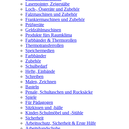
Laserpointer, Zeigestäbe
Loch-, Ösgeräte und Zubehör
Falzmaschinen und Zubehör
Frankiermaschinen und Zubehör
Prüfgeräte
Geldzählmaschinen
Produkte fürs Raumklima
Farbbänder & Thermorollen
Thermotransferrollen
Speichermedien
Farbbänder
Zubehör
Schulbedarf
Hefte, Einbände
Schreiben
Malen, Zeichnen
Basteln
Penale, Schultaschen und Rucksäcke
Spiele
Für Pädagogen
Sitzkissen und -bälle
Kinder-Schulmöbel und -Stühle
Sicherheit
Arbeitsschutz, Sicherheit & Erste Hilfe
Arbeitshandschuhe