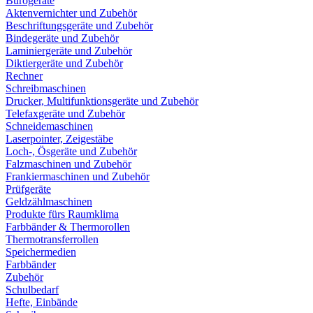
Bürogeräte
Aktenvernichter und Zubehör
Beschriftungsgeräte und Zubehör
Bindegeräte und Zubehör
Laminiergeräte und Zubehör
Diktiergeräte und Zubehör
Rechner
Schreibmaschinen
Drucker, Multifunktionsgeräte und Zubehör
Telefaxgeräte und Zubehör
Schneidemaschinen
Laserpointer, Zeigestäbe
Loch-, Ösgeräte und Zubehör
Falzmaschinen und Zubehör
Frankiermaschinen und Zubehör
Prüfgeräte
Geldzählmaschinen
Produkte fürs Raumklima
Farbbänder & Thermorollen
Thermotransferrollen
Speichermedien
Farbbänder
Zubehör
Schulbedarf
Hefte, Einbände