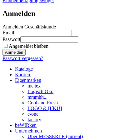
Kundenbefragung Widget
Anmelden
Anmelden Geschäftskunde
Email
Passwort
Angemeldet bleiben
Anmelden
Passwort vergessen?
Kataloge
Karriere
Eigenmarken
me:tex
Logisch Öko
mmmhh...
Cool and Fresh
LOGO & [I´KU]
e-one
factory
beWIRken
Unternehmen
Über MESSERLE
(current)