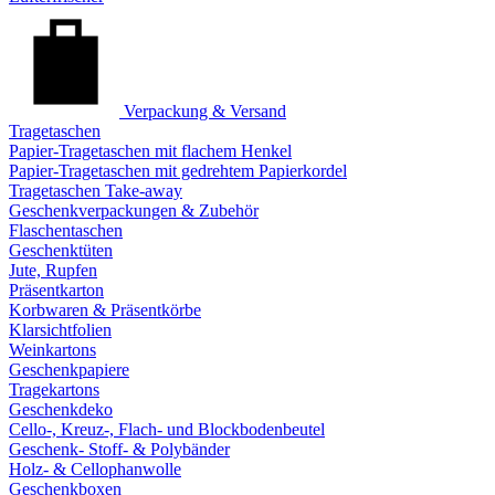
Verpackung & Versand
Tragetaschen
Papier-Tragetaschen mit flachem Henkel
Papier-Tragetaschen mit gedrehtem Papierkordel
Tragetaschen Take-away
Geschenkverpackungen & Zubehör
Flaschentaschen
Geschenktüten
Jute, Rupfen
Präsentkarton
Korbwaren & Präsentkörbe
Klarsichtfolien
Weinkartons
Geschenkpapiere
Tragekartons
Geschenkdeko
Cello-, Kreuz-, Flach- und Blockbodenbeutel
Geschenk- Stoff- & Polybänder
Holz- & Cellophanwolle
Geschenkboxen