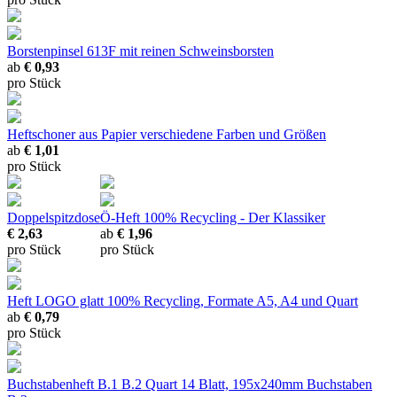
Borstenpinsel 613F
mit reinen Schweinsborsten
ab
€ 0,93
pro Stück
Heftschoner aus Papier
verschiedene Farben und Größen
ab
€ 1,01
pro Stück
Doppelspitzdose
Ö-Heft
100% Recycling - Der Klassiker
€ 2,63
ab
€ 1,96
pro Stück
pro Stück
Heft LOGO glatt
100% Recycling, Formate A5, A4 und Quart
ab
€ 0,79
pro Stück
Buchstabenheft B.1 B.2
Quart 14 Blatt, 195x240mm Buchstaben