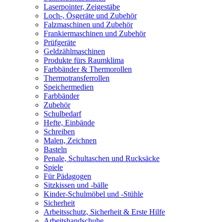
Laserpointer, Zeigestäbe
Loch-, Ösgeräte und Zubehör
Falzmaschinen und Zubehör
Frankiermaschinen und Zubehör
Prüfgeräte
Geldzählmaschinen
Produkte fürs Raumklima
Farbbänder & Thermorollen
Thermotransferrollen
Speichermedien
Farbbänder
Zubehör
Schulbedarf
Hefte, Einbände
Schreiben
Malen, Zeichnen
Basteln
Penale, Schultaschen und Rucksäcke
Spiele
Für Pädagogen
Sitzkissen und -bälle
Kinder-Schulmöbel und -Stühle
Sicherheit
Arbeitsschutz, Sicherheit & Erste Hilfe
Arbeitshandschuhe