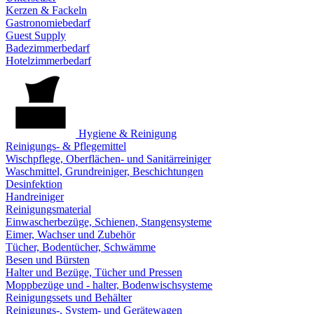
Kerzen & Fackeln
Gastronomiebedarf
Guest Supply
Badezimmerbedarf
Hotelzimmerbedarf
Hygiene & Reinigung
Reinigungs- & Pflegemittel
Wischpflege, Oberflächen- und Sanitärreiniger
Waschmittel, Grundreiniger, Beschichtungen
Desinfektion
Handreiniger
Reinigungsmaterial
Einwascherbezüge, Schienen, Stangensysteme
Eimer, Wachser und Zubehör
Tücher, Bodentücher, Schwämme
Besen und Bürsten
Halter und Bezüge, Tücher und Pressen
Moppbezüge und - halter, Bodenwischsysteme
Reinigungssets und Behälter
Reinigungs-, System- und Gerätewagen