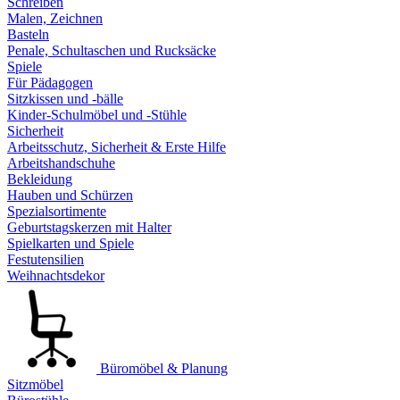
Schreiben
Malen, Zeichnen
Basteln
Penale, Schultaschen und Rucksäcke
Spiele
Für Pädagogen
Sitzkissen und -bälle
Kinder-Schulmöbel und -Stühle
Sicherheit
Arbeitsschutz, Sicherheit & Erste Hilfe
Arbeitshandschuhe
Bekleidung
Hauben und Schürzen
Spezialsortimente
Geburtstagskerzen mit Halter
Spielkarten und Spiele
Festutensilien
Weihnachtsdekor
Büromöbel & Planung
Sitzmöbel