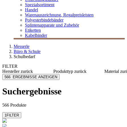
Spezialsortiment
Handel
Warenauszeichnung, Regalpreisleisten
Polyesterbindebänder
Splintenapparate und Zubehör
Etiketten
Kabelbinder
Messerle
Büro & Schule
Schulbedarf
FILTER
Hersteller
zurück
Produkttyp
zurück
Material
zur
[I`KU]
Farbstifte
Holz
566
ERGEBNISSE ANZEIGEN
Aristo
Hefte
Kunststo
Artoz
Kalender
PP
Suchergebnisse
Avery Zweckform
Motivstempel
Papier
Brause
Notizblöcke
Karton
mehr anzeigen
mehr anzeigen
mehr anzeig
566 Produkte
1
FILTER