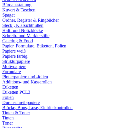
Büroausstattung
Kuvert & Taschen
Spagat
Ordner, Register & Ringbücher
Steck-, Klarsichthüllen
Haft- und Notizblöcke
Schreib- und Markierstifte
Catering & Food
Papier, Formulare, Etiketten, Folien
Papiere weiß
Papiere farbig
Strukturpapiere
Motivpapiere
Formulare
Plotterpapiere und -folien
Additions- und Kassarollen
Etiketten
Etiketten PCL3
Folien
Durchschreibpapiere
Blöcke, Bons, Lose, Eintrittskontrollen
Tinten & Toner
Tinten
Toner