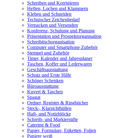
Schreiben und Korrigieren
Heften, Lochen und Klammern
Kleben und Schneiden
Technischer Zeichenbedarf
Verpacken und Versenden
Konferenz, Schulung und Planung
Präsentation und Prospektorganisation
Schreibtischorganisation
Computer und Smartphone Zubehör
Stempel und Zubehör
Timer, Kalender und Jahresplaner
Taschen, Koffer und Lederwaren
Geschäftsausstattung
Schutz und Erste Hilfe
Schöner Schenken
Büroausstattung
Kuvert & Taschen
Spagat
Ordner, Register & Ringbücher
Steck-, Klarsichthüllen
Haft- und Notizblöcke
Schreib- und Markierstifte
Catering & Food
Papier, Formulare, Etiketten, Folien
Papiere weiß