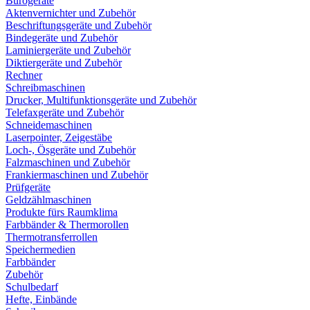
Bürogeräte
Aktenvernichter und Zubehör
Beschriftungsgeräte und Zubehör
Bindegeräte und Zubehör
Laminiergeräte und Zubehör
Diktiergeräte und Zubehör
Rechner
Schreibmaschinen
Drucker, Multifunktionsgeräte und Zubehör
Telefaxgeräte und Zubehör
Schneidemaschinen
Laserpointer, Zeigestäbe
Loch-, Ösgeräte und Zubehör
Falzmaschinen und Zubehör
Frankiermaschinen und Zubehör
Prüfgeräte
Geldzählmaschinen
Produkte fürs Raumklima
Farbbänder & Thermorollen
Thermotransferrollen
Speichermedien
Farbbänder
Zubehör
Schulbedarf
Hefte, Einbände