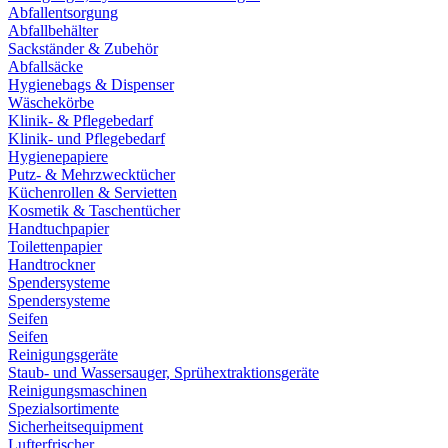
Abfallentsorgung
Abfallbehälter
Sackständer & Zubehör
Abfallsäcke
Hygienebags & Dispenser
Wäschekörbe
Klinik- & Pflegebedarf
Klinik- und Pflegebedarf
Hygienepapiere
Putz- & Mehrzwecktücher
Küchenrollen & Servietten
Kosmetik & Taschentücher
Handtuchpapier
Toilettenpapier
Handtrockner
Spendersysteme
Spendersysteme
Seifen
Seifen
Reinigungsgeräte
Staub- und Wassersauger, Sprühextraktionsgeräte
Reinigungsmaschinen
Spezialsortimente
Sicherheitsequipment
Lufterfrischer