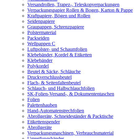
Versandrollen, Trapez-, Teleskopverpackungen
Verpackungspapier Rollen & Bogen, Karton & Pappe
Kraftpapiere, Bögen und Rollen
Seidenpapiere
Graupappen, Schrenzpapiere
Polstermaterial
Packseiden
Wellpappen C
Luftpolster- und Schaumfolien
Klebebänder, Kordel & Etiketten
Klebebänder
Polykordel
Beutel & Säcke, Schläuche
Druckverschlussbeutel
Flach- & Seitenfaltenbeutel
Schlauch- und Halbschlauchfolien
SK-Folien-Versand-, & Dokumententaschen
Folien
Palettenhauben
Hand-Automatenstrechfolien
Abrollgeräte, Schneideständer & Packtische
Etikettenspender
Abrollgeräte
Verpackungsmaschinen, Verbrauchsmaterial
Umreifungsbänder