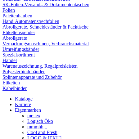
SK-Folien-Versand-, & Dokumententaschen
Folien
Palettenhauben
Hand-Automatenstrechfolien
Abrollgeräte, Schneideständer & Packtische
Etikettenspender
Abrollgeräte
Verpackungsmaschinen, Verbrauchsmaterial
Umreifungsbänder
Spezialsortiment
Handel
Warenauszeichnung, Regalpreisleisten
Polyesterbindebänder
Splintenapparate und Zubehör
Etiketten
Kabelbinder
Kataloge
Karriere
Eigenmarken
me:tex
Logisch Öko
mmmhh...
Cool and Fresh
LOGO & [I´KU]