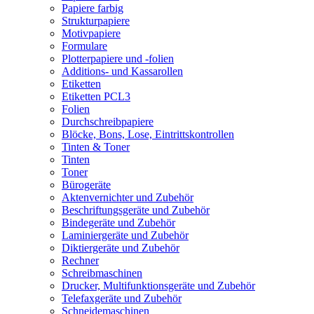
Papiere farbig
Strukturpapiere
Motivpapiere
Formulare
Plotterpapiere und -folien
Additions- und Kassarollen
Etiketten
Etiketten PCL3
Folien
Durchschreibpapiere
Blöcke, Bons, Lose, Eintrittskontrollen
Tinten & Toner
Tinten
Toner
Bürogeräte
Aktenvernichter und Zubehör
Beschriftungsgeräte und Zubehör
Bindegeräte und Zubehör
Laminiergeräte und Zubehör
Diktiergeräte und Zubehör
Rechner
Schreibmaschinen
Drucker, Multifunktionsgeräte und Zubehör
Telefaxgeräte und Zubehör
Schneidemaschinen