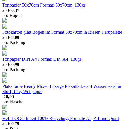
Tonpapier 50x70cm
Format: 50x70cm, 130gr
ab
€ 0,37
pro Bogen
Fotokarton glatt
Bogen im Format 50x70cm in Riesen-Farbpalette
ab
€ 8,00
pro Packung
Tonpapier DIN A4
Format: DIN A4, 130gr
ab
€ 6,90
pro Packung
Plakatfarbe Ready Mixed
flüssige Plakatfarbe auf Wasserbasis für
Stoff, Jute, Wellpappe
€ 6,90
pro Flasche
Heft LOGO liniert
100% Recycling, Formate A5, A4 und Quart
ab
€ 0,79
pro Stück