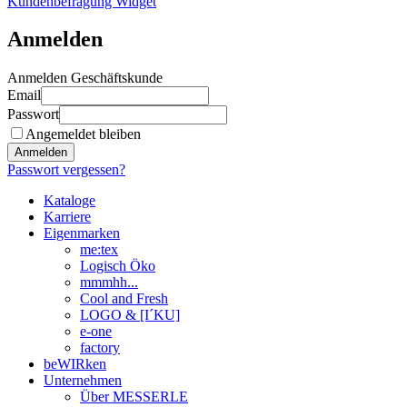
Kundenbefragung Widget
Anmelden
Anmelden Geschäftskunde
Email
Passwort
Angemeldet bleiben
Anmelden
Passwort vergessen?
Kataloge
Karriere
Eigenmarken
me:tex
Logisch Öko
mmmhh...
Cool and Fresh
LOGO & [I´KU]
e-one
factory
beWIRken
Unternehmen
Über MESSERLE