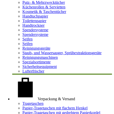
Putz- & Mehrzwecktücher
Küchenrollen & Servietten
Kosmetik & Taschentücher
Handtuchpapier
Toilettenpapier
Handtrockner
Spendersysteme
Spendersysteme
Seifen
Seifen
Reinigungsgeräte
Staub- und Wassersauger, Sprühextraktionsgeräte
Reinigungsmaschinen
Spezialsortimente
Sicherheitsequipment
Lufterfrischer
Verpackung & Versand
Tragetaschen
Papier-Tragetaschen mit flachem Henkel
Papier-Tragetaschen mit gedrehtem Papierkordel