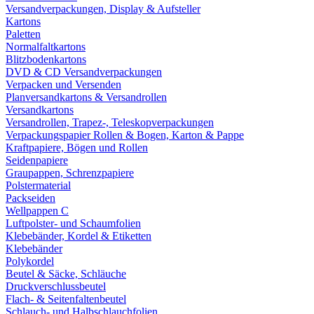
Versandverpackungen, Display & Aufsteller
Kartons
Paletten
Normalfaltkartons
Blitzbodenkartons
DVD & CD Versandverpackungen
Verpacken und Versenden
Planversandkartons & Versandrollen
Versandkartons
Versandrollen, Trapez-, Teleskopverpackungen
Verpackungspapier Rollen & Bogen, Karton & Pappe
Kraftpapiere, Bögen und Rollen
Seidenpapiere
Graupappen, Schrenzpapiere
Polstermaterial
Packseiden
Wellpappen C
Luftpolster- und Schaumfolien
Klebebänder, Kordel & Etiketten
Klebebänder
Polykordel
Beutel & Säcke, Schläuche
Druckverschlussbeutel
Flach- & Seitenfaltenbeutel
Schlauch- und Halbschlauchfolien