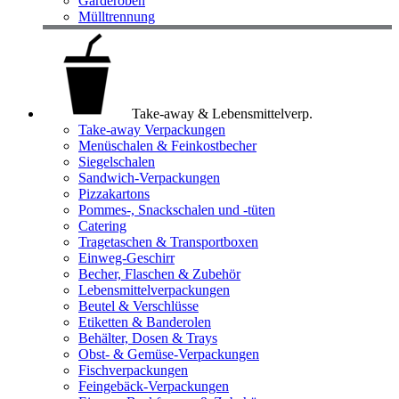
Garderoben
Mülltrennung
Take-away & Lebensmittelverp.
Take-away Verpackungen
Menüschalen & Feinkostbecher
Siegelschalen
Sandwich-Verpackungen
Pizzakartons
Pommes-, Snackschalen und -tüten
Catering
Tragetaschen & Transportboxen
Einweg-Geschirr
Becher, Flaschen & Zubehör
Lebensmittelverpackungen
Beutel & Verschlüsse
Etiketten & Banderolen
Behälter, Dosen & Trays
Obst- & Gemüse-Verpackungen
Fischverpackungen
Feingebäck-Verpackungen