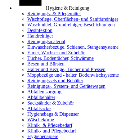
Hygiene & Reinigung
Reinigungs- & Pflegemittel
Wischpflege, Oberflächen- und Sanitärreiniger
Waschmittel, Grundreiniger, Beschichtungen
Desinfektion
Handreiniger
Reinigungsmaterial
Einwascherbezüge, Schienen, Stangensysteme
Eimer, Wachser und Zubehör
Tücher, Bodentücher, Schwämme
Besen und Bürsten
Halter und Bezüge, Tücher und Pressen
Moppbezüge und - halter, Bodenwischsysteme
Reinigungssets und Behälter
Reinigungs-, System- und Gerätewagen
Abfallentsorgung
Abfallbehälter
Sackständer & Zubehör
Abfallsäcke
Hygienebags & Dispenser
Wäschekörbe
Klinik- & Pflegebedarf
Klinik- und Pflegebedarf
Hygienepapiere