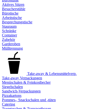
Bürostühle
Aktives Sitzen
Besucherstühle
Bürotische
Arbeitstische
Besprechungstische
Stauraum
Schränke
Container
Zubehör
Garderoben
Mülltrennung
Take-away & Lebensmittelverp.
Take-away Verpackungen
Menüschalen & Feinkostbecher
Siegelschalen
Sandwich-Verpackungen
Pizzakartons
Pommes-, Snackschalen und -tüten
Catering
Tragetaschen & Transportboxen