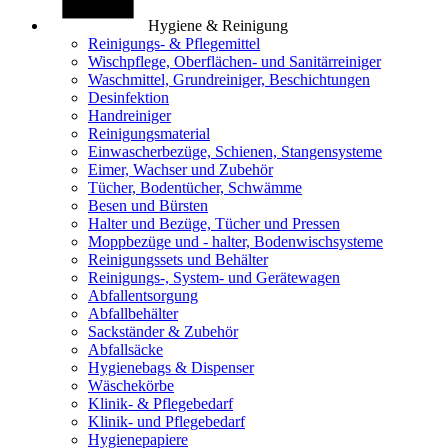
Hygiene & Reinigung
Reinigungs- & Pflegemittel
Wischpflege, Oberflächen- und Sanitärreiniger
Waschmittel, Grundreiniger, Beschichtungen
Desinfektion
Handreiniger
Reinigungsmaterial
Einwascherbezüge, Schienen, Stangensysteme
Eimer, Wachser und Zubehör
Tücher, Bodentücher, Schwämme
Besen und Bürsten
Halter und Bezüge, Tücher und Pressen
Moppbezüge und - halter, Bodenwischsysteme
Reinigungssets und Behälter
Reinigungs-, System- und Gerätewagen
Abfallentsorgung
Abfallbehälter
Sackständer & Zubehör
Abfallsäcke
Hygienebags & Dispenser
Wäschekörbe
Klinik- & Pflegebedarf
Klinik- und Pflegebedarf
Hygienepapiere