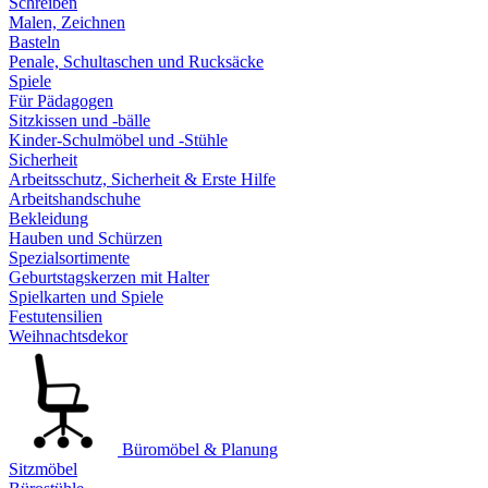
Schreiben
Malen, Zeichnen
Basteln
Penale, Schultaschen und Rucksäcke
Spiele
Für Pädagogen
Sitzkissen und -bälle
Kinder-Schulmöbel und -Stühle
Sicherheit
Arbeitsschutz, Sicherheit & Erste Hilfe
Arbeitshandschuhe
Bekleidung
Hauben und Schürzen
Spezialsortimente
Geburtstagskerzen mit Halter
Spielkarten und Spiele
Festutensilien
Weihnachtsdekor
Büromöbel & Planung
Sitzmöbel