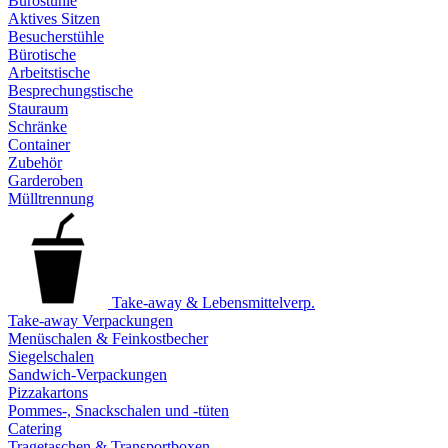
Bürostühle
Aktives Sitzen
Besucherstühle
Bürotische
Arbeitstische
Besprechungstische
Stauraum
Schränke
Container
Zubehör
Garderoben
Mülltrennung
Take-away & Lebensmittelverp.
Take-away Verpackungen
Menüschalen & Feinkostbecher
Siegelschalen
Sandwich-Verpackungen
Pizzakartons
Pommes-, Snackschalen und -tüten
Catering
Tragetaschen & Transportboxen