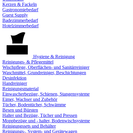
Kerzen & Fackeln
Gastronomiebedarf
Guest Supply
Badezimmerbedarf
Hotelzimmerbedarf
Hygiene & Reinigung
Reinigungs- & Pflegemittel
Wischpflege, Oberflächen- und Sanitärreiniger
Waschmittel, Grundreiniger, Beschichtungen
Desinfektion
Handreiniger
Reinigungsmaterial
Einwascherbezüge, Schienen, Stangensysteme
Eimer, Wachser und Zubehör
Tücher, Bodentücher, Schwämme
Besen und Bürsten
Halter und Bezüge, Tücher und Pressen
Moppbezüge und - halter, Bodenwischsysteme
Reinigungssets und Behälter
Reinigungs-, System- und Gerätewagen