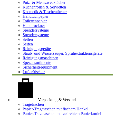
Putz- & Mehrzwecktücher
Küchenrollen & Servietten
Kosmetik & Taschentücher
Handtuchpapier
Toilettenpapier
Handtrockner
Spendersysteme
Spendersysteme
Seifen
Seifen
Reinigungsgeräte
Staub- und Wassersauger, Sprühextraktionsgeräte
Reinigungsmaschinen
Spezialsortimente
Sicherheitsequipment
Lufterfrischer
Verpackung & Versand
Tragetaschen
Papier-Tragetaschen mit flachem Henkel
Papier-Tragetaschen mit gedrehtem Papierkordel