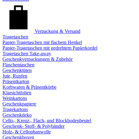
Verpackung & Versand
Tragetaschen
Papier-Tragetaschen mit flachem Henkel
Papier-Tragetaschen mit gedrehtem Papierkordel
Tragetaschen Take-away
Geschenkverpackungen & Zubehör
Flaschentaschen
Geschenktüten
Jute, Rupfen
Präsentkarton
Korbwaren & Präsentkörbe
Klarsichtfolien
Weinkartons
Geschenkpapiere
Tragekartons
Geschenkdeko
Cello-, Kreuz-, Flach- und Blockbodenbeutel
Geschenk- Stoff- & Polybänder
Holz- & Cellophanwolle
Geschenkboxen