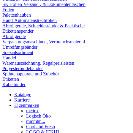
SK-Folien-Versand-, & Dokumententaschen
Folien
Palettenhauben
Hand-Automatenstrechfolien
Abrollgeräte, Schneideständer & Packtische
Etikettenspender
Abrollgeräte
Verpackungsmaschinen, Verbrauchsmaterial
Umreifungsbänder
Spezialsortiment
Handel
Warenauszeichnung, Regalpreisleisten
Polyesterbindebänder
Splintenapparate und Zubehör
Etiketten
Kabelbinder
Kataloge
Karriere
Eigenmarken
me:tex
Logisch Öko
mmmhh...
Cool and Fresh
LOGO & [I´KU]