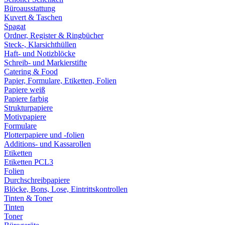
Büroausstattung
Kuvert & Taschen
Spagat
Ordner, Register & Ringbücher
Steck-, Klarsichthüllen
Haft- und Notizblöcke
Schreib- und Markierstifte
Catering & Food
Papier, Formulare, Etiketten, Folien
Papiere weiß
Papiere farbig
Strukturpapiere
Motivpapiere
Formulare
Plotterpapiere und -folien
Additions- und Kassarollen
Etiketten
Etiketten PCL3
Folien
Durchschreibpapiere
Blöcke, Bons, Lose, Eintrittskontrollen
Tinten & Toner
Tinten
Toner