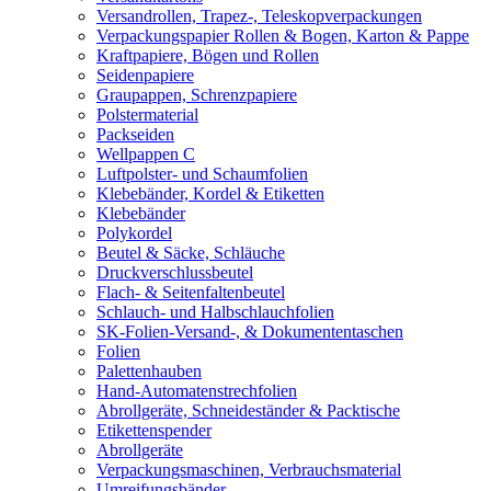
Versandrollen, Trapez-, Teleskopverpackungen
Verpackungspapier Rollen & Bogen, Karton & Pappe
Kraftpapiere, Bögen und Rollen
Seidenpapiere
Graupappen, Schrenzpapiere
Polstermaterial
Packseiden
Wellpappen C
Luftpolster- und Schaumfolien
Klebebänder, Kordel & Etiketten
Klebebänder
Polykordel
Beutel & Säcke, Schläuche
Druckverschlussbeutel
Flach- & Seitenfaltenbeutel
Schlauch- und Halbschlauchfolien
SK-Folien-Versand-, & Dokumententaschen
Folien
Palettenhauben
Hand-Automatenstrechfolien
Abrollgeräte, Schneideständer & Packtische
Etikettenspender
Abrollgeräte
Verpackungsmaschinen, Verbrauchsmaterial
Umreifungsbänder