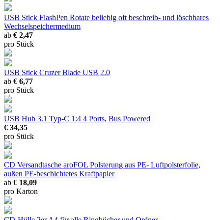
USB Stick FlashPen Rotate
beliebig oft beschreib- und löschbares
Wechselspeichermedium
ab
€ 2,47
pro Stück
USB Stick Cruzer Blade USB 2.0
ab
€ 6,77
pro Stück
USB Hub 3.1 Typ-C 1:4
4 Ports, Bus Powered
€ 34,35
pro Stück
CD Versandtasche aroFOL
Polsterung aus PE- Luftpolsterfolie,
außen PE-beschichtetes Kraftpapier
ab
€ 18,09
pro Karton
CD-Hülle 2er
A4 für alle Ringbücher und Ordner