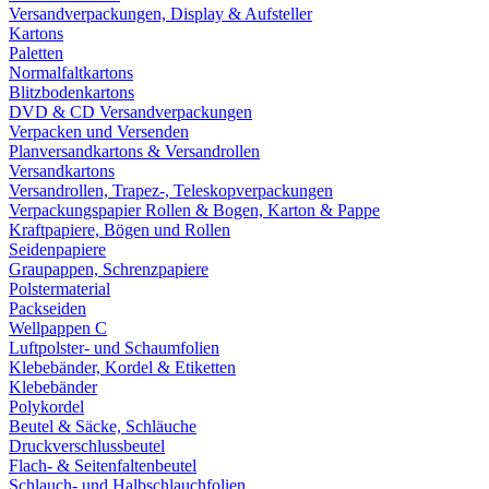
Versandverpackungen, Display & Aufsteller
Kartons
Paletten
Normalfaltkartons
Blitzbodenkartons
DVD & CD Versandverpackungen
Verpacken und Versenden
Planversandkartons & Versandrollen
Versandkartons
Versandrollen, Trapez-, Teleskopverpackungen
Verpackungspapier Rollen & Bogen, Karton & Pappe
Kraftpapiere, Bögen und Rollen
Seidenpapiere
Graupappen, Schrenzpapiere
Polstermaterial
Packseiden
Wellpappen C
Luftpolster- und Schaumfolien
Klebebänder, Kordel & Etiketten
Klebebänder
Polykordel
Beutel & Säcke, Schläuche
Druckverschlussbeutel
Flach- & Seitenfaltenbeutel
Schlauch- und Halbschlauchfolien