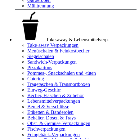
Garderoben
Mülltrennung
Take-away & Lebensmittelverp.
Take-away Verpackungen
Menüschalen & Feinkostbecher
Siegelschalen
Sandwich-Verpackungen
Pizzakartons
Pommes-, Snackschalen und -tüten
Catering
Tragetaschen & Transportboxen
Einweg-Geschirr
Becher, Flaschen & Zubehör
Lebensmittelverpackungen
Beutel & Verschlüsse
Etiketten & Banderolen
Behälter, Dosen & Trays
Obst- & Gemüse-Verpackungen
Fischverpackungen
Feingebäck-Verpackungen