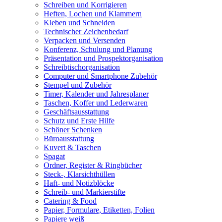
Schreiben und Korrigieren
Heften, Lochen und Klammern
Kleben und Schneiden
Technischer Zeichenbedarf
Verpacken und Versenden
Konferenz, Schulung und Planung
Präsentation und Prospektorganisation
Schreibtischorganisation
Computer und Smartphone Zubehör
Stempel und Zubehör
Timer, Kalender und Jahresplaner
Taschen, Koffer und Lederwaren
Geschäftsausstattung
Schutz und Erste Hilfe
Schöner Schenken
Büroausstattung
Kuvert & Taschen
Spagat
Ordner, Register & Ringbücher
Steck-, Klarsichthüllen
Haft- und Notizblöcke
Schreib- und Markierstifte
Catering & Food
Papier, Formulare, Etiketten, Folien
Papiere weiß