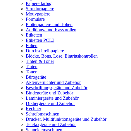
Papiere farbig
Strukturpapiere
Motivpapiere
Formulare
Plotterpapiere und -folien
Additions- und Kassarollen
Etiketten
Etiketten PCL3
Folien
Durchschreibpapiere
Blöcke, Bons, Lose, Eintrittskontrollen
Tinten & Toner
Tinten
Toner
Bürogeräte
Aktenvernichter und Zubehör
Beschriftungsgeräte und Zubehör
Bindegeräte und Zubehör
Laminiergeräte und Zubehör
Diktiergeräte und Zubehör
Rechner
Schreibmaschinen
Drucker, Multifunktionsgeräte und Zubehör
Telefaxgeräte und Zubehör
Schneidemaschinen