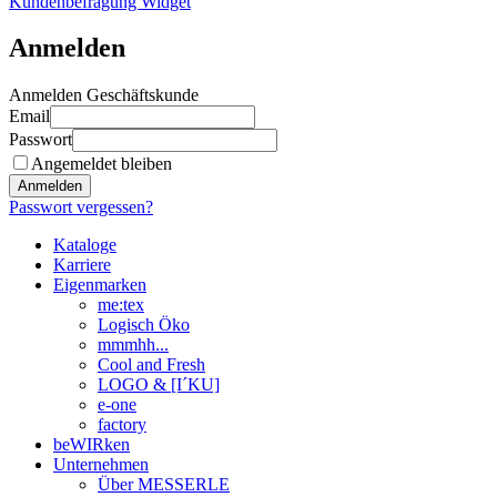
Kundenbefragung Widget
Anmelden
Anmelden Geschäftskunde
Email
Passwort
Angemeldet bleiben
Anmelden
Passwort vergessen?
Kataloge
Karriere
Eigenmarken
me:tex
Logisch Öko
mmmhh...
Cool and Fresh
LOGO & [I´KU]
e-one
factory
beWIRken
Unternehmen
Über MESSERLE