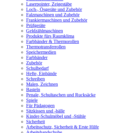
Laserpointer, Zeigestäbe
Loch-, Ösgeräte und Zubehör
Falzmaschinen und Zubehör
Frankiermaschinen und Zubehör
Prüfgeräte
Geldzählmaschinen
Produkte fürs Raumklima
Farbbänder & Thermorollen
Thermotransferrollen
Speichermedien
Farbbänder
Zubehör
Schulbedarf
Hefte, Einbände
Schreiben
Malen, Zeichnen
Basteln
Penale, Schultaschen und Rucksäcke
Spiele
Für Pädagogen
Sitzkissen und -bälle
Kinder-Schulmöbel und -Stühle
Sicherheit
Arbeitsschutz, Sicherheit & Erste Hilfe
Arbeitshandschuhe