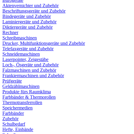
Bürogeräte
Aktenvernichter und Zubehör
Beschriftungsgeräte und Zubehör
Bindegeräte und Zubehör
Laminiergeräte und Zubehör
Diktiergeräte und Zubehör
Rechner
Schreibmaschinen
Drucker, Multifunktionsgeräte und Zubehör
Telefaxgeräte und Zubehör
Schneidemaschinen
Laserpointer, Zeigestäbe
Loch-, Ösgeräte und Zubehör
Falzmaschinen und Zubehör
Frankiermaschinen und Zubehör
Prüfgeräte
Geldzählmaschinen
Produkte fürs Raumklima
Farbbänder & Thermorollen
Thermotransferrollen
Speichermedien
Farbbänder
Zubehör
Schulbedarf
Hefte, Einbände