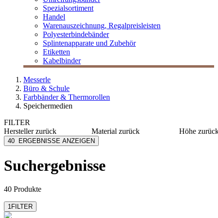
Spezialsortiment
Handel
Warenauszeichnung, Regalpreisleisten
Polyesterbindebänder
Splintenapparate und Zubehör
Etiketten
Kabelbinder
Messerle
Büro & Schule
Farbbänder & Thermorollen
Speichermedien
FILTER
Hersteller
zurück
Material
zurück
Höhe
zurüc
Arofol
Kunststoff
1 mm
40
ERGEBNISSE ANZEIGEN
Durable
PP
100 mm
Fujifilm
Filz
125 mm
Suchergebnisse
mehr anzeig
Goobay
PVC
Hama
mehr anzeigen
40 Produkte
1
FILTER