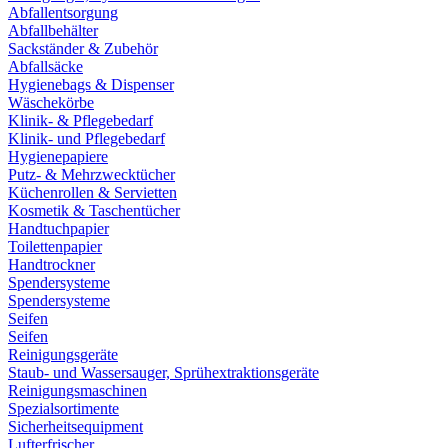
Abfallentsorgung
Abfallbehälter
Sackständer & Zubehör
Abfallsäcke
Hygienebags & Dispenser
Wäschekörbe
Klinik- & Pflegebedarf
Klinik- und Pflegebedarf
Hygienepapiere
Putz- & Mehrzwecktücher
Küchenrollen & Servietten
Kosmetik & Taschentücher
Handtuchpapier
Toilettenpapier
Handtrockner
Spendersysteme
Spendersysteme
Seifen
Seifen
Reinigungsgeräte
Staub- und Wassersauger, Sprühextraktionsgeräte
Reinigungsmaschinen
Spezialsortimente
Sicherheitsequipment
Lufterfrischer