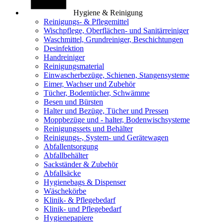
Hygiene & Reinigung
Reinigungs- & Pflegemittel
Wischpflege, Oberflächen- und Sanitärreiniger
Waschmittel, Grundreiniger, Beschichtungen
Desinfektion
Handreiniger
Reinigungsmaterial
Einwascherbezüge, Schienen, Stangensysteme
Eimer, Wachser und Zubehör
Tücher, Bodentücher, Schwämme
Besen und Bürsten
Halter und Bezüge, Tücher und Pressen
Moppbezüge und - halter, Bodenwischsysteme
Reinigungssets und Behälter
Reinigungs-, System- und Gerätewagen
Abfallentsorgung
Abfallbehälter
Sackständer & Zubehör
Abfallsäcke
Hygienebags & Dispenser
Wäschekörbe
Klinik- & Pflegebedarf
Klinik- und Pflegebedarf
Hygienepapiere