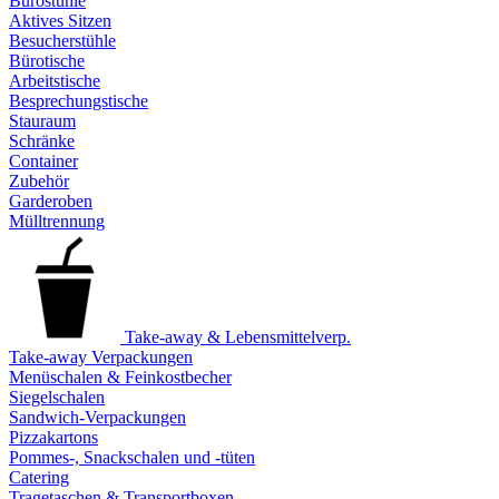
Bürostühle
Aktives Sitzen
Besucherstühle
Bürotische
Arbeitstische
Besprechungstische
Stauraum
Schränke
Container
Zubehör
Garderoben
Mülltrennung
Take-away & Lebensmittelverp.
Take-away Verpackungen
Menüschalen & Feinkostbecher
Siegelschalen
Sandwich-Verpackungen
Pizzakartons
Pommes-, Snackschalen und -tüten
Catering
Tragetaschen & Transportboxen