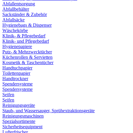
Abfallentsorgung
Abfallbehälter
Sackständer & Zubehör
Abfallsäcke
Hygienebags & Dispenser
Wäschekörbe
Klinik- & Pflegebedarf
Klinik- und Pflegebedarf
Hygienepapiere
Putz- & Mehrzwecktücher
Küchenrollen & Servietten
Kosmetik & Taschentücher
Handtuchpapier
Toilettenpapier
Handtrockner
Spendersysteme
Spendersysteme
Seifen
Seifen
Reinigungsgeräte
Staub- und Wassersauger, Sprühextraktionsgeräte
Reinigungsmaschinen
Spezialsortimente
Sicherheitsequipment
Lufterfrischer