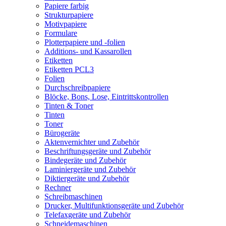
Papiere farbig
Strukturpapiere
Motivpapiere
Formulare
Plotterpapiere und -folien
Additions- und Kassarollen
Etiketten
Etiketten PCL3
Folien
Durchschreibpapiere
Blöcke, Bons, Lose, Eintrittskontrollen
Tinten & Toner
Tinten
Toner
Bürogeräte
Aktenvernichter und Zubehör
Beschriftungsgeräte und Zubehör
Bindegeräte und Zubehör
Laminiergeräte und Zubehör
Diktiergeräte und Zubehör
Rechner
Schreibmaschinen
Drucker, Multifunktionsgeräte und Zubehör
Telefaxgeräte und Zubehör
Schneidemaschinen