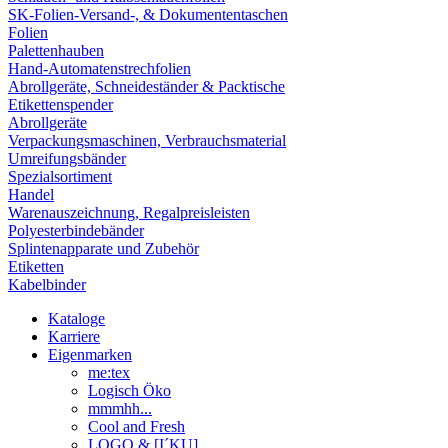
SK-Folien-Versand-, & Dokumententaschen
Folien
Palettenhauben
Hand-Automatenstrechfolien
Abrollgeräte, Schneideständer & Packtische
Etikettenspender
Abrollgeräte
Verpackungsmaschinen, Verbrauchsmaterial
Umreifungsbänder
Spezialsortiment
Handel
Warenauszeichnung, Regalpreisleisten
Polyesterbindebänder
Splintenapparate und Zubehör
Etiketten
Kabelbinder
Kataloge
Karriere
Eigenmarken
me:tex
Logisch Öko
mmmhh...
Cool and Fresh
LOGO & [I´KU]