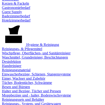
Kerzen & Fackeln
Gastronomiebedarf
Guest Supply
Badezimmerbedarf
Hotelzimmerbedarf
Hygiene & Reinigung
Reinigungs- & Pflegemittel
Wischpflege, Oberflächen- und Sanitärreiniger
Waschmittel, Grundreiniger, Beschichtungen
Desinfektion
Handreiniger
Reinigungsmaterial
Einwascherbezüge, Schienen, Stangensysteme
Eimer, Wachser und Zubehör
Tücher, Bodentücher, Schwämme
Besen und Bürsten
Halter und Bezüge, Tücher und Pressen
Moppbezüge und - halter, Bodenwischsysteme
Reinigungssets und Behälter
Reinigungs-, System- und Gerätewagen