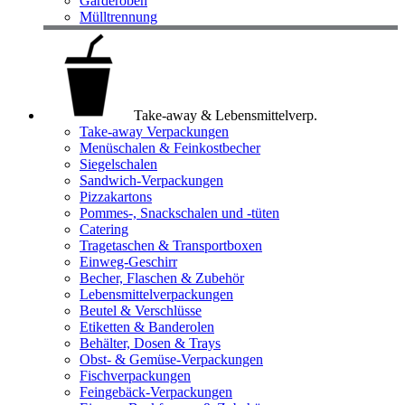
Garderoben
Mülltrennung
Take-away & Lebensmittelverp.
Take-away Verpackungen
Menüschalen & Feinkostbecher
Siegelschalen
Sandwich-Verpackungen
Pizzakartons
Pommes-, Snackschalen und -tüten
Catering
Tragetaschen & Transportboxen
Einweg-Geschirr
Becher, Flaschen & Zubehör
Lebensmittelverpackungen
Beutel & Verschlüsse
Etiketten & Banderolen
Behälter, Dosen & Trays
Obst- & Gemüse-Verpackungen
Fischverpackungen
Feingebäck-Verpackungen