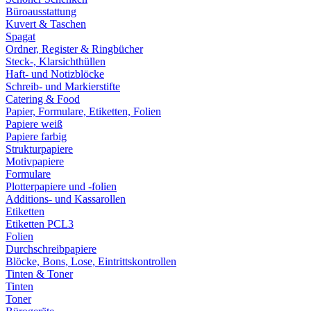
Büroausstattung
Kuvert & Taschen
Spagat
Ordner, Register & Ringbücher
Steck-, Klarsichthüllen
Haft- und Notizblöcke
Schreib- und Markierstifte
Catering & Food
Papier, Formulare, Etiketten, Folien
Papiere weiß
Papiere farbig
Strukturpapiere
Motivpapiere
Formulare
Plotterpapiere und -folien
Additions- und Kassarollen
Etiketten
Etiketten PCL3
Folien
Durchschreibpapiere
Blöcke, Bons, Lose, Eintrittskontrollen
Tinten & Toner
Tinten
Toner