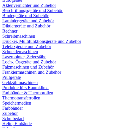
Bürogeräte
Aktenvernichter und Zubehör
Beschriftungsgeräte und Zubehör
Bindegeräte und Zubehör
Laminiergeräte und Zubehör
Diktiergeräte und Zubehör
Rechner
Schreibmaschinen
Drucker, Multifunktionsgeräte und Zubehör
Telefaxgeräte und Zubehör
Schneidemaschinen
Laserpointer, Zeigestäbe
Loch-, Ösgeräte und Zubehör
Falzmaschinen und Zubehör
Frankiermaschinen und Zubehör
Prüfgeräte
Geldzählmaschinen
Produkte fürs Raumklima
Farbbänder & Thermorollen
Thermotransferrollen
Speichermedien
Farbbänder
Zubehör
Schulbedarf
Hefte, Einbände