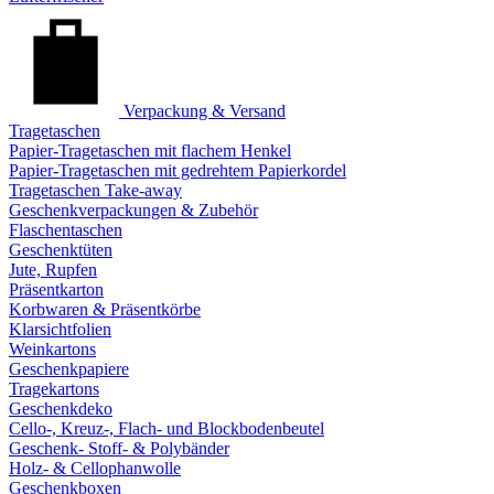
Verpackung & Versand
Tragetaschen
Papier-Tragetaschen mit flachem Henkel
Papier-Tragetaschen mit gedrehtem Papierkordel
Tragetaschen Take-away
Geschenkverpackungen & Zubehör
Flaschentaschen
Geschenktüten
Jute, Rupfen
Präsentkarton
Korbwaren & Präsentkörbe
Klarsichtfolien
Weinkartons
Geschenkpapiere
Tragekartons
Geschenkdeko
Cello-, Kreuz-, Flach- und Blockbodenbeutel
Geschenk- Stoff- & Polybänder
Holz- & Cellophanwolle
Geschenkboxen