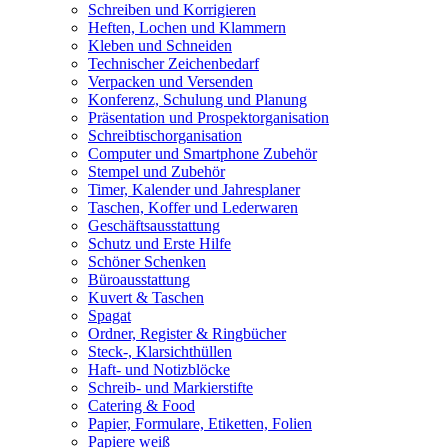
Schreiben und Korrigieren
Heften, Lochen und Klammern
Kleben und Schneiden
Technischer Zeichenbedarf
Verpacken und Versenden
Konferenz, Schulung und Planung
Präsentation und Prospektorganisation
Schreibtischorganisation
Computer und Smartphone Zubehör
Stempel und Zubehör
Timer, Kalender und Jahresplaner
Taschen, Koffer und Lederwaren
Geschäftsausstattung
Schutz und Erste Hilfe
Schöner Schenken
Büroausstattung
Kuvert & Taschen
Spagat
Ordner, Register & Ringbücher
Steck-, Klarsichthüllen
Haft- und Notizblöcke
Schreib- und Markierstifte
Catering & Food
Papier, Formulare, Etiketten, Folien
Papiere weiß