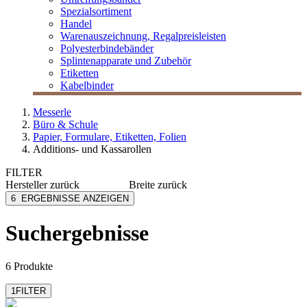
Spezialsortiment
Handel
Warenauszeichnung, Regalpreisleisten
Polyesterbindebänder
Splintenapparate und Zubehör
Etiketten
Kabelbinder
Messerle
Büro & Schule
Papier, Formulare, Etiketten, Folien
Additions- und Kassarollen
FILTER
Hersteller
zurück
Breite
zurück
Factory
44 mm
6
ERGEBNISSE ANZEIGEN
Rexel
57 mm
Soennecken
58 mm
Suchergebnisse
mehr anzeigen
6 Produkte
1
FILTER