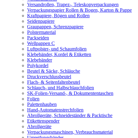
Versandrollen, Trapez-, Teleskopverpackungen
Verpackungspapier Rollen & Bogen, Karton & Pappe
Kraftpapiere, Bögen und Rollen
Seidenpapiere
Graupappen, Schrenzpapiere
Polstermaterial
Packseiden
Wellpappen C
Luftpolster- und Schaumfolien
Klebebänder, Kordel & Etiketten
Klebebänder
Polykordel
Beutel & Säcke, Schläuche
Druckverschlussbeutel
Flach- & Seitenfaltenbeutel
Schlauch- und Halbschlauchfolien
SK-Folien-Versand-, & Dokumententaschen
Folien
Palettenhauben
Hand-Automatenstrechfolien
Abrollgeräte, Schneideständer & Packtische
Etikettenspender
Abrollgeräte
Verpackungsmaschinen, Verbrauchsmaterial
Umreifungsbänder