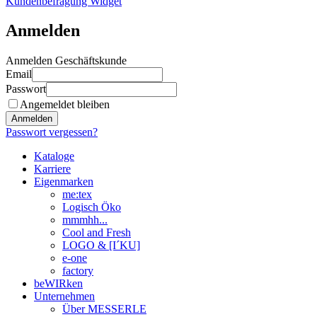
Kundenbefragung Widget
Anmelden
Anmelden Geschäftskunde
Email
Passwort
Angemeldet bleiben
Anmelden
Passwort vergessen?
Kataloge
Karriere
Eigenmarken
me:tex
Logisch Öko
mmmhh...
Cool and Fresh
LOGO & [I´KU]
e-one
factory
beWIRken
Unternehmen
Über MESSERLE