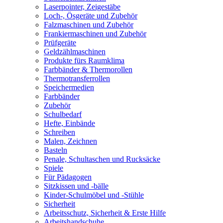
Laserpointer, Zeigestäbe
Loch-, Ösgeräte und Zubehör
Falzmaschinen und Zubehör
Frankiermaschinen und Zubehör
Prüfgeräte
Geldzählmaschinen
Produkte fürs Raumklima
Farbbänder & Thermorollen
Thermotransferrollen
Speichermedien
Farbbänder
Zubehör
Schulbedarf
Hefte, Einbände
Schreiben
Malen, Zeichnen
Basteln
Penale, Schultaschen und Rucksäcke
Spiele
Für Pädagogen
Sitzkissen und -bälle
Kinder-Schulmöbel und -Stühle
Sicherheit
Arbeitsschutz, Sicherheit & Erste Hilfe
Arbeitshandschuhe