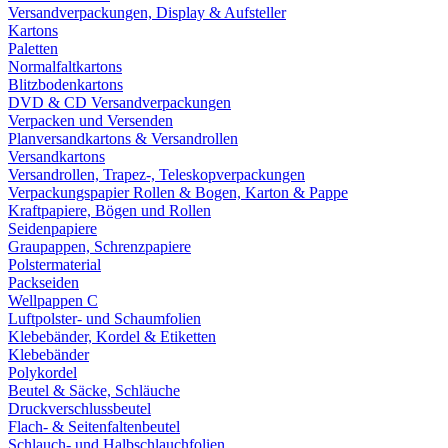
Versandverpackungen, Display & Aufsteller
Kartons
Paletten
Normalfaltkartons
Blitzbodenkartons
DVD & CD Versandverpackungen
Verpacken und Versenden
Planversandkartons & Versandrollen
Versandkartons
Versandrollen, Trapez-, Teleskopverpackungen
Verpackungspapier Rollen & Bogen, Karton & Pappe
Kraftpapiere, Bögen und Rollen
Seidenpapiere
Graupappen, Schrenzpapiere
Polstermaterial
Packseiden
Wellpappen C
Luftpolster- und Schaumfolien
Klebebänder, Kordel & Etiketten
Klebebänder
Polykordel
Beutel & Säcke, Schläuche
Druckverschlussbeutel
Flach- & Seitenfaltenbeutel
Schlauch- und Halbschlauchfolien