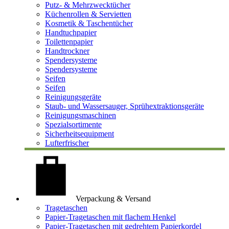
Putz- & Mehrzwecktücher
Küchenrollen & Servietten
Kosmetik & Taschentücher
Handtuchpapier
Toilettenpapier
Handtrockner
Spendersysteme
Spendersysteme
Seifen
Seifen
Reinigungsgeräte
Staub- und Wassersauger, Sprühextraktionsgeräte
Reinigungsmaschinen
Spezialsortimente
Sicherheitsequipment
Lufterfrischer
Verpackung & Versand
Tragetaschen
Papier-Tragetaschen mit flachem Henkel
Papier-Tragetaschen mit gedrehtem Papierkordel