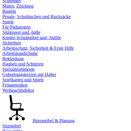
Schreiben
Malen, Zeichnen
Basteln
Penale, Schultaschen und Rucksäcke
Spiele
Für Pädagogen
Sitzkissen und -bälle
Kinder-Schulmöbel und -Stühle
Sicherheit
Arbeitsschutz, Sicherheit & Erste Hilfe
Arbeitshandschuhe
Bekleidung
Hauben und Schürzen
Spezialsortimente
Geburtstagskerzen mit Halter
Spielkarten und Spiele
Festutensilien
Weihnachtsdekor
Büromöbel & Planung
Sitzmöbel