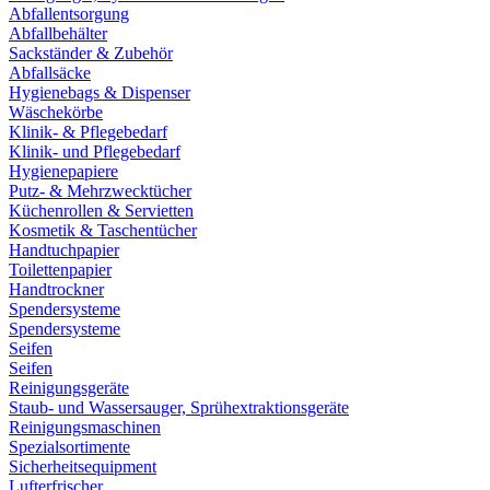
Abfallentsorgung
Abfallbehälter
Sackständer & Zubehör
Abfallsäcke
Hygienebags & Dispenser
Wäschekörbe
Klinik- & Pflegebedarf
Klinik- und Pflegebedarf
Hygienepapiere
Putz- & Mehrzwecktücher
Küchenrollen & Servietten
Kosmetik & Taschentücher
Handtuchpapier
Toilettenpapier
Handtrockner
Spendersysteme
Spendersysteme
Seifen
Seifen
Reinigungsgeräte
Staub- und Wassersauger, Sprühextraktionsgeräte
Reinigungsmaschinen
Spezialsortimente
Sicherheitsequipment
Lufterfrischer