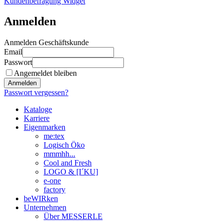
Kundenbefragung Widget
Anmelden
Anmelden Geschäftskunde
Email
Passwort
Angemeldet bleiben
Anmelden
Passwort vergessen?
Kataloge
Karriere
Eigenmarken
me:tex
Logisch Öko
mmmhh...
Cool and Fresh
LOGO & [I´KU]
e-one
factory
beWIRken
Unternehmen
Über MESSERLE