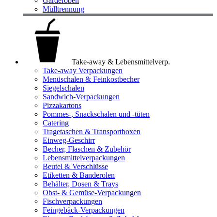
Garderoben
Mülltrennung
Take-away & Lebensmittelverp.
Take-away Verpackungen
Menüschalen & Feinkostbecher
Siegelschalen
Sandwich-Verpackungen
Pizzakartons
Pommes-, Snackschalen und -tüten
Catering
Tragetaschen & Transportboxen
Einweg-Geschirr
Becher, Flaschen & Zubehör
Lebensmittelverpackungen
Beutel & Verschlüsse
Etiketten & Banderolen
Behälter, Dosen & Trays
Obst- & Gemüse-Verpackungen
Fischverpackungen
Feingebäck-Verpackungen