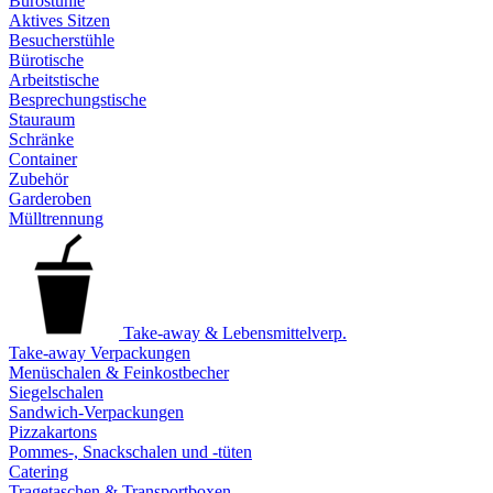
Bürostühle
Aktives Sitzen
Besucherstühle
Bürotische
Arbeitstische
Besprechungstische
Stauraum
Schränke
Container
Zubehör
Garderoben
Mülltrennung
Take-away & Lebensmittelverp.
Take-away Verpackungen
Menüschalen & Feinkostbecher
Siegelschalen
Sandwich-Verpackungen
Pizzakartons
Pommes-, Snackschalen und -tüten
Catering
Tragetaschen & Transportboxen