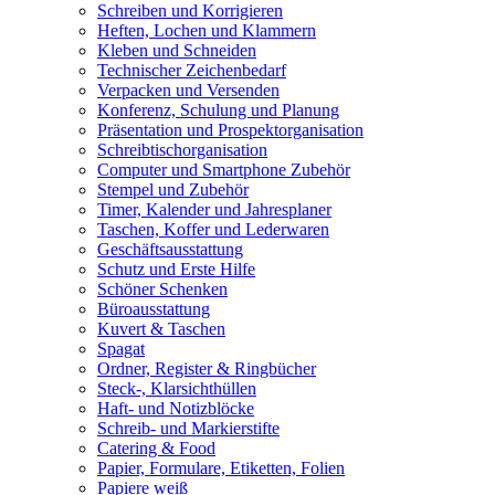
Schreiben und Korrigieren
Heften, Lochen und Klammern
Kleben und Schneiden
Technischer Zeichenbedarf
Verpacken und Versenden
Konferenz, Schulung und Planung
Präsentation und Prospektorganisation
Schreibtischorganisation
Computer und Smartphone Zubehör
Stempel und Zubehör
Timer, Kalender und Jahresplaner
Taschen, Koffer und Lederwaren
Geschäftsausstattung
Schutz und Erste Hilfe
Schöner Schenken
Büroausstattung
Kuvert & Taschen
Spagat
Ordner, Register & Ringbücher
Steck-, Klarsichthüllen
Haft- und Notizblöcke
Schreib- und Markierstifte
Catering & Food
Papier, Formulare, Etiketten, Folien
Papiere weiß