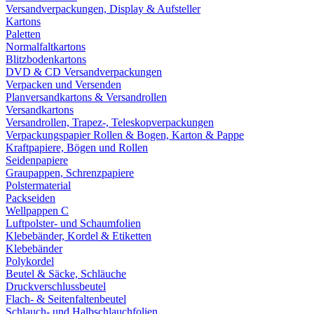
Versandverpackungen, Display & Aufsteller
Kartons
Paletten
Normalfaltkartons
Blitzbodenkartons
DVD & CD Versandverpackungen
Verpacken und Versenden
Planversandkartons & Versandrollen
Versandkartons
Versandrollen, Trapez-, Teleskopverpackungen
Verpackungspapier Rollen & Bogen, Karton & Pappe
Kraftpapiere, Bögen und Rollen
Seidenpapiere
Graupappen, Schrenzpapiere
Polstermaterial
Packseiden
Wellpappen C
Luftpolster- und Schaumfolien
Klebebänder, Kordel & Etiketten
Klebebänder
Polykordel
Beutel & Säcke, Schläuche
Druckverschlussbeutel
Flach- & Seitenfaltenbeutel
Schlauch- und Halbschlauchfolien