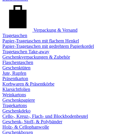
Verpackung & Versand
Tragetaschen
Papier-Tragetaschen mit flachem Henkel
Papier-Tragetaschen mit gedrehtem Papierkordel
Tragetaschen Take-away
Geschenkverpackungen & Zubehör
Flaschentaschen
Geschenktüten
Jute, Rupfen
Präsentkarton
Korbwaren & Präsentkörbe
Klarsichtfolien
Weinkartons
Geschenkpapiere
Tragekartons
Geschenkdeko
Cello-, Kreuz-, Flach- und Blockbodenbeutel
Geschenk- Stoff- & Polybänder
Holz- & Cellophanwolle
Geschenkboxen