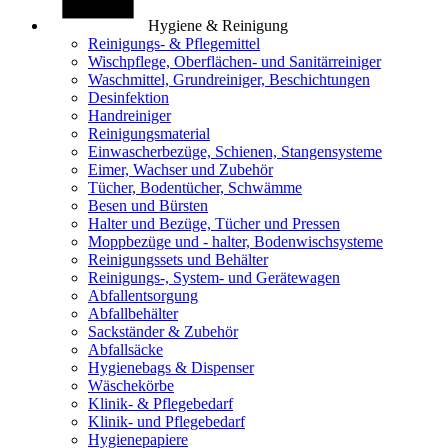
Hygiene & Reinigung
Reinigungs- & Pflegemittel
Wischpflege, Oberflächen- und Sanitärreiniger
Waschmittel, Grundreiniger, Beschichtungen
Desinfektion
Handreiniger
Reinigungsmaterial
Einwascherbezüge, Schienen, Stangensysteme
Eimer, Wachser und Zubehör
Tücher, Bodentücher, Schwämme
Besen und Bürsten
Halter und Bezüge, Tücher und Pressen
Moppbezüge und - halter, Bodenwischsysteme
Reinigungssets und Behälter
Reinigungs-, System- und Gerätewagen
Abfallentsorgung
Abfallbehälter
Sackständer & Zubehör
Abfallsäcke
Hygienebags & Dispenser
Wäschekörbe
Klinik- & Pflegebedarf
Klinik- und Pflegebedarf
Hygienepapiere