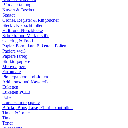
Büroausstattung
Kuvert & Taschen
Spagat
Ordner, Register & Ringbücher
Steck-, Klarsichthüllen
Haft- und Notizblöcke
Schreib- und Markierstifte
Catering & Food
Papier, Formulare, Etiketten, Folien
Papiere weiß
Papiere farbig
Strukturpapiere
Motivpapiere
Formulare
Plotterpapiere und -folien
Additions- und Kassarollen
Etiketten
Etiketten PCL3
Folien
Durchschreibpapiere
Blöcke, Bons, Lose, Eintrittskontrollen
Tinten & Toner
Tinten
Toner