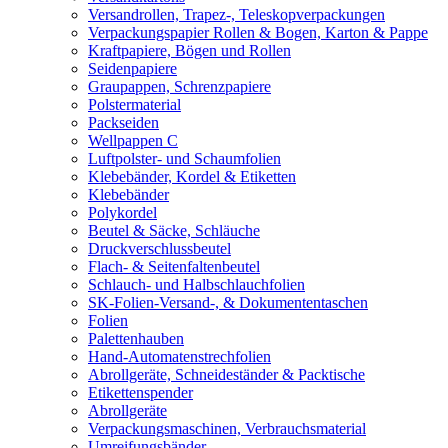
Versandrollen, Trapez-, Teleskopverpackungen
Verpackungspapier Rollen & Bogen, Karton & Pappe
Kraftpapiere, Bögen und Rollen
Seidenpapiere
Graupappen, Schrenzpapiere
Polstermaterial
Packseiden
Wellpappen C
Luftpolster- und Schaumfolien
Klebebänder, Kordel & Etiketten
Klebebänder
Polykordel
Beutel & Säcke, Schläuche
Druckverschlussbeutel
Flach- & Seitenfaltenbeutel
Schlauch- und Halbschlauchfolien
SK-Folien-Versand-, & Dokumententaschen
Folien
Palettenhauben
Hand-Automatenstrechfolien
Abrollgeräte, Schneideständer & Packtische
Etikettenspender
Abrollgeräte
Verpackungsmaschinen, Verbrauchsmaterial
Umreifungsbänder