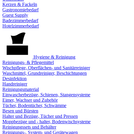
Kerzen & Fackeln
Gastronomiebedarf
Guest Supply
Badezimmerbedarf
Hotelzimmerbedarf
Hygiene & Reinigung
Reinigungs- & Pflegemittel
Wischpflege, Oberflächen- und Sanitärreiniger
Waschmittel, Grundreiniger, Beschichtungen
Desinfektion
Handreiniger
Reinigungsmaterial
Einwascherbezüge, Schienen, Stangensysteme
Eimer, Wachser und Zubehör
Tücher, Bodentücher, Schwämme
Besen und Bürsten
Halter und Bezüge, Tücher und Pressen
Moppbezüge und - halter, Bodenwischsysteme
Reinigungssets und Behälter
Reinigungs-, System- und Gerätewagen