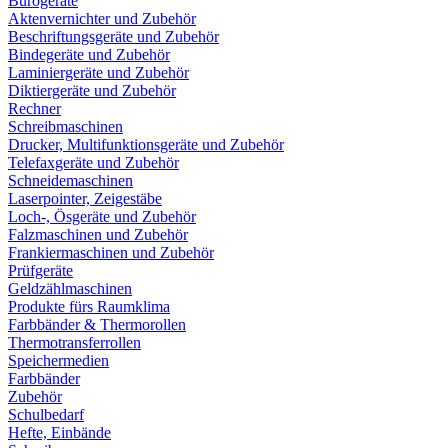
Bürogeräte
Aktenvernichter und Zubehör
Beschriftungsgeräte und Zubehör
Bindegeräte und Zubehör
Laminiergeräte und Zubehör
Diktiergeräte und Zubehör
Rechner
Schreibmaschinen
Drucker, Multifunktionsgeräte und Zubehör
Telefaxgeräte und Zubehör
Schneidemaschinen
Laserpointer, Zeigestäbe
Loch-, Ösgeräte und Zubehör
Falzmaschinen und Zubehör
Frankiermaschinen und Zubehör
Prüfgeräte
Geldzählmaschinen
Produkte fürs Raumklima
Farbbänder & Thermorollen
Thermotransferrollen
Speichermedien
Farbbänder
Zubehör
Schulbedarf
Hefte, Einbände