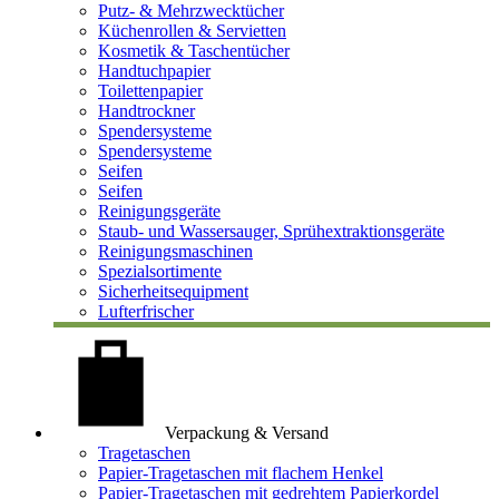
Putz- & Mehrzwecktücher
Küchenrollen & Servietten
Kosmetik & Taschentücher
Handtuchpapier
Toilettenpapier
Handtrockner
Spendersysteme
Spendersysteme
Seifen
Seifen
Reinigungsgeräte
Staub- und Wassersauger, Sprühextraktionsgeräte
Reinigungsmaschinen
Spezialsortimente
Sicherheitsequipment
Lufterfrischer
Verpackung & Versand
Tragetaschen
Papier-Tragetaschen mit flachem Henkel
Papier-Tragetaschen mit gedrehtem Papierkordel