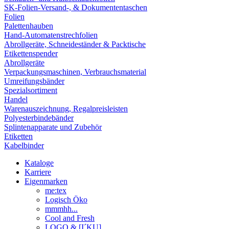
SK-Folien-Versand-, & Dokumententaschen
Folien
Palettenhauben
Hand-Automatenstrechfolien
Abrollgeräte, Schneideständer & Packtische
Etikettenspender
Abrollgeräte
Verpackungsmaschinen, Verbrauchsmaterial
Umreifungsbänder
Spezialsortiment
Handel
Warenauszeichnung, Regalpreisleisten
Polyesterbindebänder
Splintenapparate und Zubehör
Etiketten
Kabelbinder
Kataloge
Karriere
Eigenmarken
me:tex
Logisch Öko
mmmhh...
Cool and Fresh
LOGO & [I´KU]