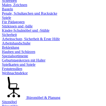
Schreiben
Malen, Zeichnen
Basteln
Penale, Schultaschen und Rucksäcke
Spiele
Für Pädagogen
Sitzkissen und -bälle
Kinder-Schulmöbel und -Stühle
Sicherheit
Arbeitsschutz, Sicherheit & Erste Hilfe
Arbeitshandschuhe
Bekleidung
Hauben und Schürzen
Spezialsortimente
Geburtstagskerzen mit Halter
Spielkarten und Spiele
Festutensilien
Weihnachtsdekor
Büromöbel & Planung
Sitzmöbel