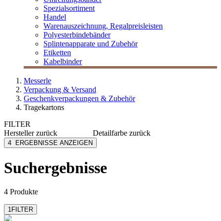
Spezialsortiment
Handel
Warenauszeichnung, Regalpreisleisten
Polyesterbindebänder
Splintenapparate und Zubehör
Etiketten
Kabelbinder
Messerle
Verpackung & Versand
Geschenkverpackungen & Zubehör
Tragekartons
FILTER
Hersteller
zurück
Detailfarbe
zurück
MESSERLE
bordeaux
4
ERGEBNISSE ANZEIGEN
braun
dunkelblau
Suchergebnisse
navyblau
schwarz
mehr anzeigen
4 Produkte
1
FILTER