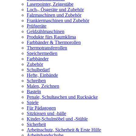
Laserpointer, Zeigestäbe
Loch-, Ösgeräte und Zubehör
Falzmaschinen und Zubehör
Frankiermaschinen und Zubehör
Prüfgeräte
Geldzählmaschinen
Produkte fürs Raumklima
Farbbänder & Thermorollen
Thermotransferrollen
Speichermedien
Farbbänder
Zubehör
Schulbedarf
Hefte, Einbände
Schreiben
Malen, Zeichnen
Basteln
Penale, Schultaschen und Rucksäcke
Spiele
Für Pädagogen
Sitzkissen und -bälle
Kinder-Schulmöbel und -Stühle
Sicherheit
Arbeitsschutz, Sicherheit & Erste Hilfe
Arbeitshandschuhe