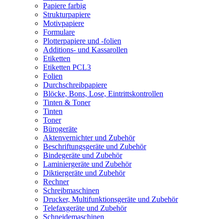
Papiere farbig
Strukturpapiere
Motivpapiere
Formulare
Plotterpapiere und -folien
Additions- und Kassarollen
Etiketten
Etiketten PCL3
Folien
Durchschreibpapiere
Blöcke, Bons, Lose, Eintrittskontrollen
Tinten & Toner
Tinten
Toner
Bürogeräte
Aktenvernichter und Zubehör
Beschriftungsgeräte und Zubehör
Bindegeräte und Zubehör
Laminiergeräte und Zubehör
Diktiergeräte und Zubehör
Rechner
Schreibmaschinen
Drucker, Multifunktionsgeräte und Zubehör
Telefaxgeräte und Zubehör
Schneidemaschinen