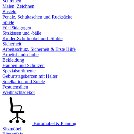
Schreiben
Malen, Zeichnen
Basteln
Penale, Schultaschen und Rucksäcke
Spiele
Für Pädagogen
Sitzkissen und -bälle
Kinder-Schulmöbel und -Stühle
Sicherheit
Arbeitsschutz, Sicherheit & Erste Hilfe
Arbeitshandschuhe
Bekleidung
Hauben und Schürzen
Spezialsortimente
Geburtstagskerzen mit Halter
Spielkarten und Spiele
Festutensilien
Weihnachtsdekor
Büromöbel & Planung
Sitzmöbel