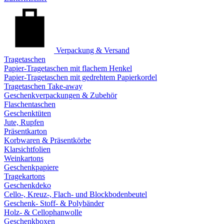
Verpackung & Versand
Tragetaschen
Papier-Tragetaschen mit flachem Henkel
Papier-Tragetaschen mit gedrehtem Papierkordel
Tragetaschen Take-away
Geschenkverpackungen & Zubehör
Flaschentaschen
Geschenktüten
Jute, Rupfen
Präsentkarton
Korbwaren & Präsentkörbe
Klarsichtfolien
Weinkartons
Geschenkpapiere
Tragekartons
Geschenkdeko
Cello-, Kreuz-, Flach- und Blockbodenbeutel
Geschenk- Stoff- & Polybänder
Holz- & Cellophanwolle
Geschenkboxen