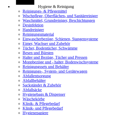
Hygiene & Reinigung
Reinigungs- & Pflegemittel
Wischpflege, Oberflächen- und Sanitärreiniger
Waschmittel, Grundreiniger, Beschichtungen
Desinfektion
Handreiniger
Reinigungsmaterial
Einwascherbezüge, Schienen, Stangensysteme
Eimer, Wachser und Zubehör
Tücher, Bodentücher, Schwämme
Besen und Bürsten
Halter und Bezüge, Tücher und Pressen
Moppbezüge und - halter, Bodenwischsysteme
Reinigungssets und Behälter
Reinigungs-, System- und Gerätewagen
Abfallentsorgung
Abfallbehälter
Sackständer & Zubehör
Abfallsäcke
Hygienebags & Dispenser
Wäschekörbe
Klinik- & Pflegebedarf
Klinik- und Pflegebedarf
Hygienepapiere