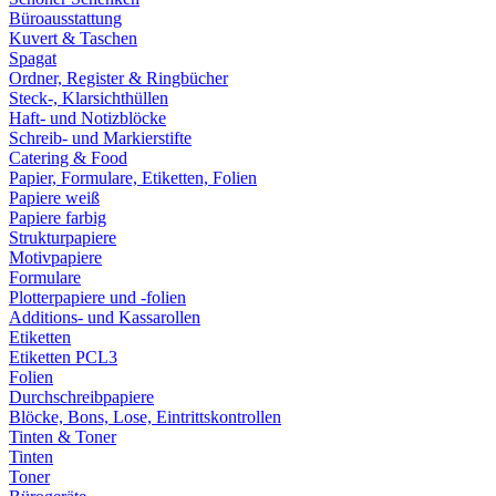
Büroausstattung
Kuvert & Taschen
Spagat
Ordner, Register & Ringbücher
Steck-, Klarsichthüllen
Haft- und Notizblöcke
Schreib- und Markierstifte
Catering & Food
Papier, Formulare, Etiketten, Folien
Papiere weiß
Papiere farbig
Strukturpapiere
Motivpapiere
Formulare
Plotterpapiere und -folien
Additions- und Kassarollen
Etiketten
Etiketten PCL3
Folien
Durchschreibpapiere
Blöcke, Bons, Lose, Eintrittskontrollen
Tinten & Toner
Tinten
Toner