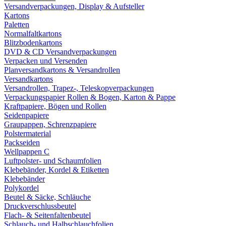
Versandverpackungen, Display & Aufsteller
Kartons
Paletten
Normalfaltkartons
Blitzbodenkartons
DVD & CD Versandverpackungen
Verpacken und Versenden
Planversandkartons & Versandrollen
Versandkartons
Versandrollen, Trapez-, Teleskopverpackungen
Verpackungspapier Rollen & Bogen, Karton & Pappe
Kraftpapiere, Bögen und Rollen
Seidenpapiere
Graupappen, Schrenzpapiere
Polstermaterial
Packseiden
Wellpappen C
Luftpolster- und Schaumfolien
Klebebänder, Kordel & Etiketten
Klebebänder
Polykordel
Beutel & Säcke, Schläuche
Druckverschlussbeutel
Flach- & Seitenfaltenbeutel
Schlauch- und Halbschlauchfolien