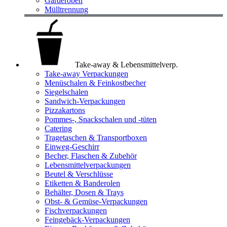
Garderoben
Mülltrennung
Take-away & Lebensmittelverp.
Take-away Verpackungen
Menüschalen & Feinkostbecher
Siegelschalen
Sandwich-Verpackungen
Pizzakartons
Pommes-, Snackschalen und -tüten
Catering
Tragetaschen & Transportboxen
Einweg-Geschirr
Becher, Flaschen & Zubehör
Lebensmittelverpackungen
Beutel & Verschlüsse
Etiketten & Banderolen
Behälter, Dosen & Trays
Obst- & Gemüse-Verpackungen
Fischverpackungen
Feingebäck-Verpackungen