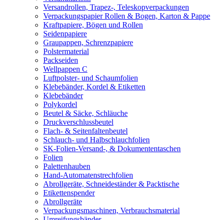
Versandrollen, Trapez-, Teleskopverpackungen
Verpackungspapier Rollen & Bogen, Karton & Pappe
Kraftpapiere, Bögen und Rollen
Seidenpapiere
Graupappen, Schrenzpapiere
Polstermaterial
Packseiden
Wellpappen C
Luftpolster- und Schaumfolien
Klebebänder, Kordel & Etiketten
Klebebänder
Polykordel
Beutel & Säcke, Schläuche
Druckverschlussbeutel
Flach- & Seitenfaltenbeutel
Schlauch- und Halbschlauchfolien
SK-Folien-Versand-, & Dokumententaschen
Folien
Palettenhauben
Hand-Automatenstrechfolien
Abrollgeräte, Schneideständer & Packtische
Etikettenspender
Abrollgeräte
Verpackungsmaschinen, Verbrauchsmaterial
Umreifungsbänder