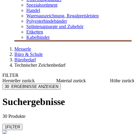
Spezialsortiment
Handel
Warenauszeichnung, Regalpreisleisten
Polyesterbindebänder
Splintenapparate und Zubehör
Etiketten
Kabelbinder
Messerle
Büro & Schule
Bürobedarf
Technischer Zeichenbedarf
FILTER
Hersteller
zurück
Material
zurück
Höhe
zurüc
Alco
Kunststoff
100 mm
30
ERGEBNISSE ANZEIGEN
Aristo
Plexiglas®
130 mm
Folia
Acryl
155 mm
Suchergebnisse
mehr anzeig
MESSERLE
Aluminium
Möbius+Rupert
Polystyrol
mehr anzeigen
mehr anzeigen
30 Produkte
1
FILTER