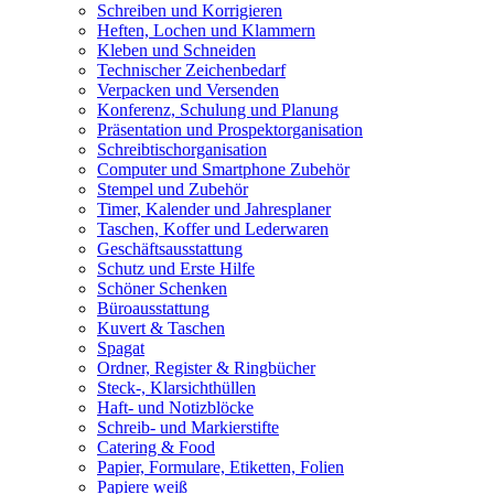
Schreiben und Korrigieren
Heften, Lochen und Klammern
Kleben und Schneiden
Technischer Zeichenbedarf
Verpacken und Versenden
Konferenz, Schulung und Planung
Präsentation und Prospektorganisation
Schreibtischorganisation
Computer und Smartphone Zubehör
Stempel und Zubehör
Timer, Kalender und Jahresplaner
Taschen, Koffer und Lederwaren
Geschäftsausstattung
Schutz und Erste Hilfe
Schöner Schenken
Büroausstattung
Kuvert & Taschen
Spagat
Ordner, Register & Ringbücher
Steck-, Klarsichthüllen
Haft- und Notizblöcke
Schreib- und Markierstifte
Catering & Food
Papier, Formulare, Etiketten, Folien
Papiere weiß