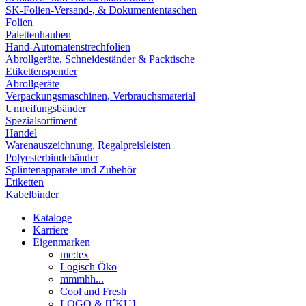
SK-Folien-Versand-, & Dokumententaschen
Folien
Palettenhauben
Hand-Automatenstrechfolien
Abrollgeräte, Schneideständer & Packtische
Etikettenspender
Abrollgeräte
Verpackungsmaschinen, Verbrauchsmaterial
Umreifungsbänder
Spezialsortiment
Handel
Warenauszeichnung, Regalpreisleisten
Polyesterbindebänder
Splintenapparate und Zubehör
Etiketten
Kabelbinder
Kataloge
Karriere
Eigenmarken
me:tex
Logisch Öko
mmmhh...
Cool and Fresh
LOGO & [I´KU]