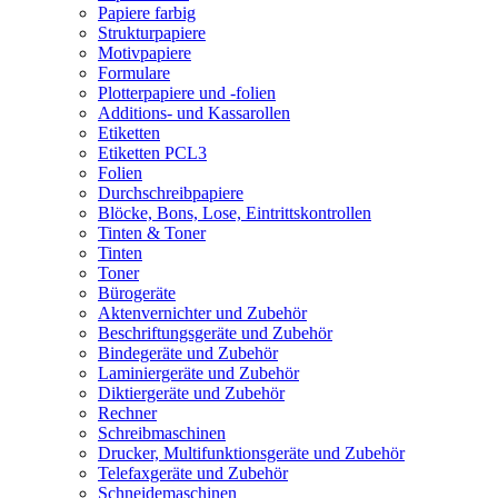
Papiere farbig
Strukturpapiere
Motivpapiere
Formulare
Plotterpapiere und -folien
Additions- und Kassarollen
Etiketten
Etiketten PCL3
Folien
Durchschreibpapiere
Blöcke, Bons, Lose, Eintrittskontrollen
Tinten & Toner
Tinten
Toner
Bürogeräte
Aktenvernichter und Zubehör
Beschriftungsgeräte und Zubehör
Bindegeräte und Zubehör
Laminiergeräte und Zubehör
Diktiergeräte und Zubehör
Rechner
Schreibmaschinen
Drucker, Multifunktionsgeräte und Zubehör
Telefaxgeräte und Zubehör
Schneidemaschinen