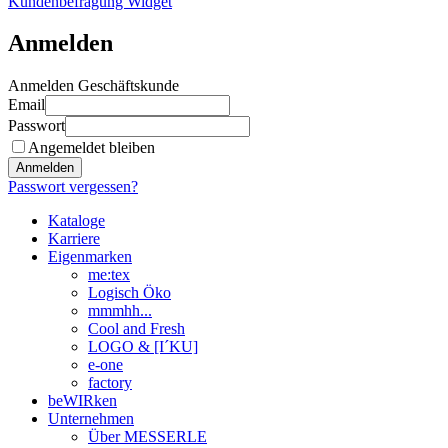
Kundenbefragung Widget
Anmelden
Anmelden Geschäftskunde
Email
Passwort
Angemeldet bleiben
Anmelden
Passwort vergessen?
Kataloge
Karriere
Eigenmarken
me:tex
Logisch Öko
mmmhh...
Cool and Fresh
LOGO & [I´KU]
e-one
factory
beWIRken
Unternehmen
Über MESSERLE