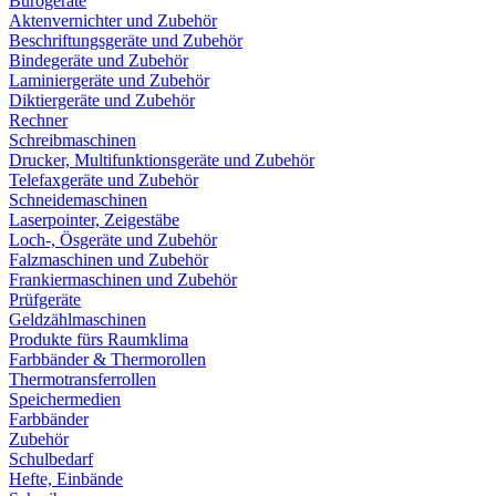
Bürogeräte
Aktenvernichter und Zubehör
Beschriftungsgeräte und Zubehör
Bindegeräte und Zubehör
Laminiergeräte und Zubehör
Diktiergeräte und Zubehör
Rechner
Schreibmaschinen
Drucker, Multifunktionsgeräte und Zubehör
Telefaxgeräte und Zubehör
Schneidemaschinen
Laserpointer, Zeigestäbe
Loch-, Ösgeräte und Zubehör
Falzmaschinen und Zubehör
Frankiermaschinen und Zubehör
Prüfgeräte
Geldzählmaschinen
Produkte fürs Raumklima
Farbbänder & Thermorollen
Thermotransferrollen
Speichermedien
Farbbänder
Zubehör
Schulbedarf
Hefte, Einbände