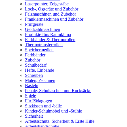
Laserpointer, Zeigestäbe
Loch-, Ösgeräte und Zubehör
Falzmaschinen und Zubehör
Frankiermaschinen und Zubehör
Prüfgeräte
Geldzählmaschinen
Produkte fürs Raumklima
Farbbänder & Thermorollen
Thermotransferrollen
Speichermedien
Farbbänder
Zubehör
Schulbedarf
Hefte, Einbände
Schreiben
Malen, Zeichnen
Basteln
Penale, Schultaschen und Rucksäcke
Spiele
Für Pädagogen
Sitzkissen und -bälle
Kinder-Schulmöbel und -Stühle
Sicherheit
Arbeitsschutz, Sicherheit & Erste Hilfe
Arbeitshandschuhe