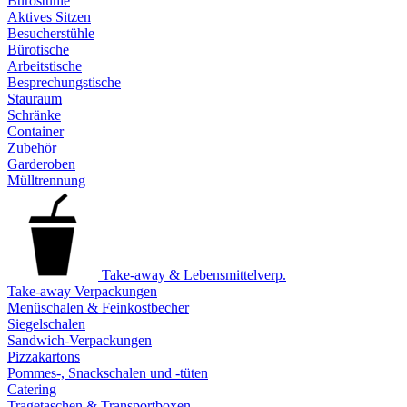
Bürostühle
Aktives Sitzen
Besucherstühle
Bürotische
Arbeitstische
Besprechungstische
Stauraum
Schränke
Container
Zubehör
Garderoben
Mülltrennung
Take-away & Lebensmittelverp.
Take-away Verpackungen
Menüschalen & Feinkostbecher
Siegelschalen
Sandwich-Verpackungen
Pizzakartons
Pommes-, Snackschalen und -tüten
Catering
Tragetaschen & Transportboxen