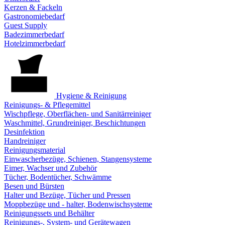
Kerzen & Fackeln
Gastronomiebedarf
Guest Supply
Badezimmerbedarf
Hotelzimmerbedarf
Hygiene & Reinigung
Reinigungs- & Pflegemittel
Wischpflege, Oberflächen- und Sanitärreiniger
Waschmittel, Grundreiniger, Beschichtungen
Desinfektion
Handreiniger
Reinigungsmaterial
Einwascherbezüge, Schienen, Stangensysteme
Eimer, Wachser und Zubehör
Tücher, Bodentücher, Schwämme
Besen und Bürsten
Halter und Bezüge, Tücher und Pressen
Moppbezüge und - halter, Bodenwischsysteme
Reinigungssets und Behälter
Reinigungs-, System- und Gerätewagen