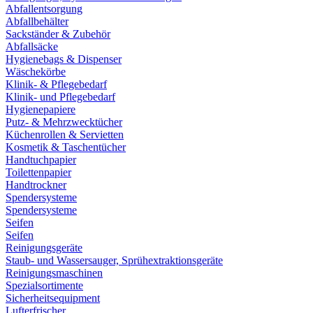
Abfallentsorgung
Abfallbehälter
Sackständer & Zubehör
Abfallsäcke
Hygienebags & Dispenser
Wäschekörbe
Klinik- & Pflegebedarf
Klinik- und Pflegebedarf
Hygienepapiere
Putz- & Mehrzwecktücher
Küchenrollen & Servietten
Kosmetik & Taschentücher
Handtuchpapier
Toilettenpapier
Handtrockner
Spendersysteme
Spendersysteme
Seifen
Seifen
Reinigungsgeräte
Staub- und Wassersauger, Sprühextraktionsgeräte
Reinigungsmaschinen
Spezialsortimente
Sicherheitsequipment
Lufterfrischer