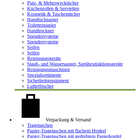
Putz- & Mehrzwecktücher
Küchenrollen & Servietten
Kosmetik & Taschentücher
Handtuchpapier
Toilettenpapier
Handtrockner
Spendersysteme
Spendersysteme
Seifen
Seifen
Reinigungsgeräte
Staub- und Wassersauger, Sprühextraktionsgeräte
Reinigungsmaschinen
Spezialsortimente
Sicherheitsequipment
Lufterfrischer
Verpackung & Versand
Tragetaschen
Papier-Tragetaschen mit flachem Henkel
Papier-Tragetaschen mit gedrehtem Papierkordel