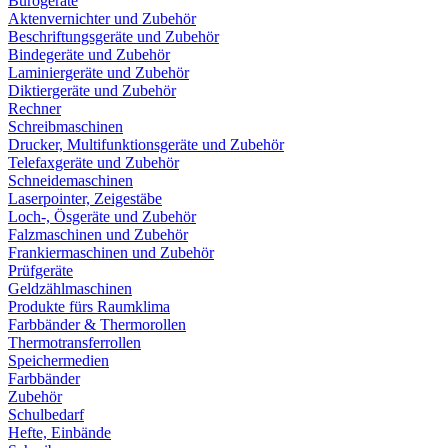
Bürogeräte
Aktenvernichter und Zubehör
Beschriftungsgeräte und Zubehör
Bindegeräte und Zubehör
Laminiergeräte und Zubehör
Diktiergeräte und Zubehör
Rechner
Schreibmaschinen
Drucker, Multifunktionsgeräte und Zubehör
Telefaxgeräte und Zubehör
Schneidemaschinen
Laserpointer, Zeigestäbe
Loch-, Ösgeräte und Zubehör
Falzmaschinen und Zubehör
Frankiermaschinen und Zubehör
Prüfgeräte
Geldzählmaschinen
Produkte fürs Raumklima
Farbbänder & Thermorollen
Thermotransferrollen
Speichermedien
Farbbänder
Zubehör
Schulbedarf
Hefte, Einbände