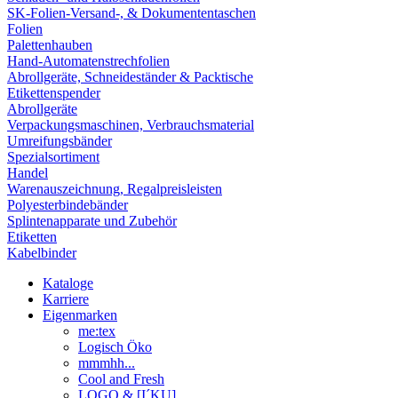
SK-Folien-Versand-, & Dokumententaschen
Folien
Palettenhauben
Hand-Automatenstrechfolien
Abrollgeräte, Schneideständer & Packtische
Etikettenspender
Abrollgeräte
Verpackungsmaschinen, Verbrauchsmaterial
Umreifungsbänder
Spezialsortiment
Handel
Warenauszeichnung, Regalpreisleisten
Polyesterbindebänder
Splintenapparate und Zubehör
Etiketten
Kabelbinder
Kataloge
Karriere
Eigenmarken
me:tex
Logisch Öko
mmmhh...
Cool and Fresh
LOGO & [I´KU]