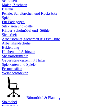
Schreiben
Malen, Zeichnen
Basteln
Penale, Schultaschen und Rucksäcke
Spiele
Für Pädagogen
Sitzkissen und -bälle
Kinder-Schulmöbel und -Stühle
Sicherheit
Arbeitsschutz, Sicherheit & Erste Hilfe
Arbeitshandschuhe
Bekleidung
Hauben und Schürzen
Spezialsortimente
Geburtstagskerzen mit Halter
Spielkarten und Spiele
Festutensilien
Weihnachtsdekor
Büromöbel & Planung
Sitzmöbel