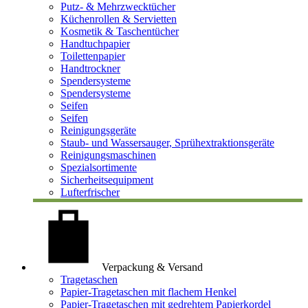
Putz- & Mehrzwecktücher
Küchenrollen & Servietten
Kosmetik & Taschentücher
Handtuchpapier
Toilettenpapier
Handtrockner
Spendersysteme
Spendersysteme
Seifen
Seifen
Reinigungsgeräte
Staub- und Wassersauger, Sprühextraktionsgeräte
Reinigungsmaschinen
Spezialsortimente
Sicherheitsequipment
Lufterfrischer
Verpackung & Versand
Tragetaschen
Papier-Tragetaschen mit flachem Henkel
Papier-Tragetaschen mit gedrehtem Papierkordel