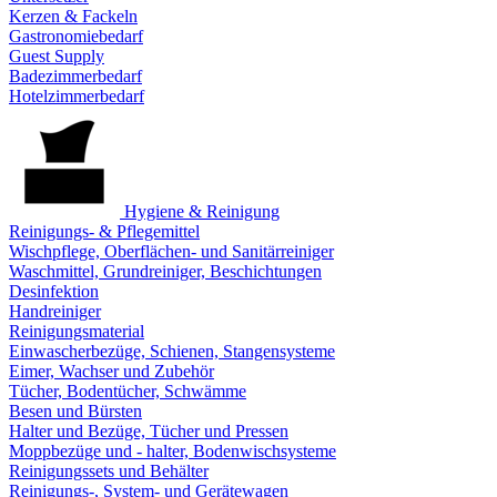
Kerzen & Fackeln
Gastronomiebedarf
Guest Supply
Badezimmerbedarf
Hotelzimmerbedarf
Hygiene & Reinigung
Reinigungs- & Pflegemittel
Wischpflege, Oberflächen- und Sanitärreiniger
Waschmittel, Grundreiniger, Beschichtungen
Desinfektion
Handreiniger
Reinigungsmaterial
Einwascherbezüge, Schienen, Stangensysteme
Eimer, Wachser und Zubehör
Tücher, Bodentücher, Schwämme
Besen und Bürsten
Halter und Bezüge, Tücher und Pressen
Moppbezüge und - halter, Bodenwischsysteme
Reinigungssets und Behälter
Reinigungs-, System- und Gerätewagen