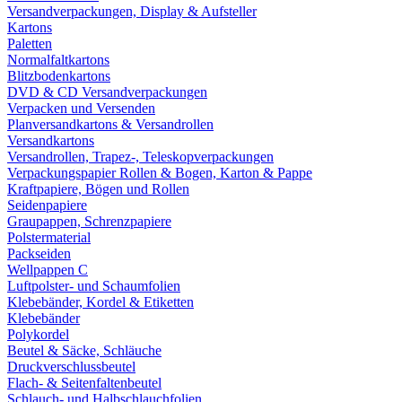
Versandverpackungen, Display & Aufsteller
Kartons
Paletten
Normalfaltkartons
Blitzbodenkartons
DVD & CD Versandverpackungen
Verpacken und Versenden
Planversandkartons & Versandrollen
Versandkartons
Versandrollen, Trapez-, Teleskopverpackungen
Verpackungspapier Rollen & Bogen, Karton & Pappe
Kraftpapiere, Bögen und Rollen
Seidenpapiere
Graupappen, Schrenzpapiere
Polstermaterial
Packseiden
Wellpappen C
Luftpolster- und Schaumfolien
Klebebänder, Kordel & Etiketten
Klebebänder
Polykordel
Beutel & Säcke, Schläuche
Druckverschlussbeutel
Flach- & Seitenfaltenbeutel
Schlauch- und Halbschlauchfolien