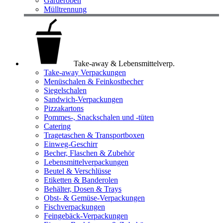
Garderoben
Mülltrennung
Take-away & Lebensmittelverp.
Take-away Verpackungen
Menüschalen & Feinkostbecher
Siegelschalen
Sandwich-Verpackungen
Pizzakartons
Pommes-, Snackschalen und -tüten
Catering
Tragetaschen & Transportboxen
Einweg-Geschirr
Becher, Flaschen & Zubehör
Lebensmittelverpackungen
Beutel & Verschlüsse
Etiketten & Banderolen
Behälter, Dosen & Trays
Obst- & Gemüse-Verpackungen
Fischverpackungen
Feingebäck-Verpackungen