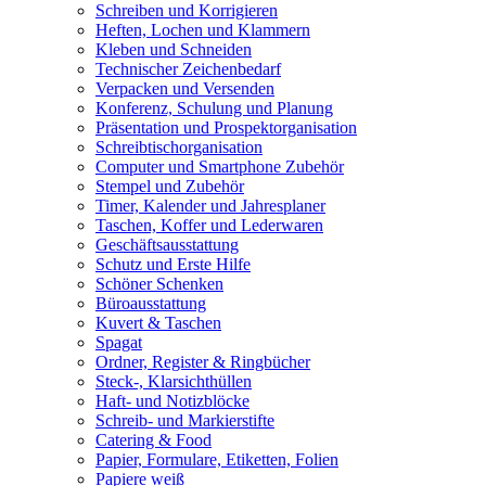
Schreiben und Korrigieren
Heften, Lochen und Klammern
Kleben und Schneiden
Technischer Zeichenbedarf
Verpacken und Versenden
Konferenz, Schulung und Planung
Präsentation und Prospektorganisation
Schreibtischorganisation
Computer und Smartphone Zubehör
Stempel und Zubehör
Timer, Kalender und Jahresplaner
Taschen, Koffer und Lederwaren
Geschäftsausstattung
Schutz und Erste Hilfe
Schöner Schenken
Büroausstattung
Kuvert & Taschen
Spagat
Ordner, Register & Ringbücher
Steck-, Klarsichthüllen
Haft- und Notizblöcke
Schreib- und Markierstifte
Catering & Food
Papier, Formulare, Etiketten, Folien
Papiere weiß