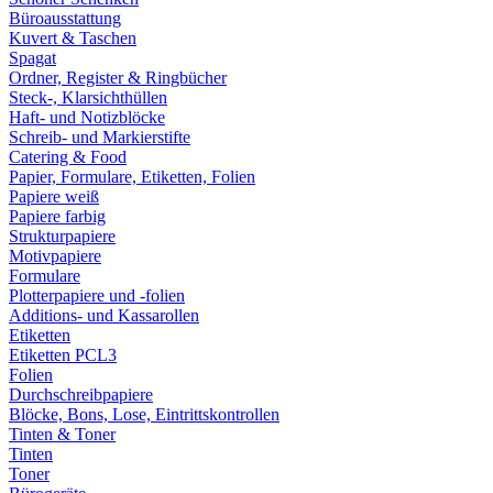
Büroausstattung
Kuvert & Taschen
Spagat
Ordner, Register & Ringbücher
Steck-, Klarsichthüllen
Haft- und Notizblöcke
Schreib- und Markierstifte
Catering & Food
Papier, Formulare, Etiketten, Folien
Papiere weiß
Papiere farbig
Strukturpapiere
Motivpapiere
Formulare
Plotterpapiere und -folien
Additions- und Kassarollen
Etiketten
Etiketten PCL3
Folien
Durchschreibpapiere
Blöcke, Bons, Lose, Eintrittskontrollen
Tinten & Toner
Tinten
Toner