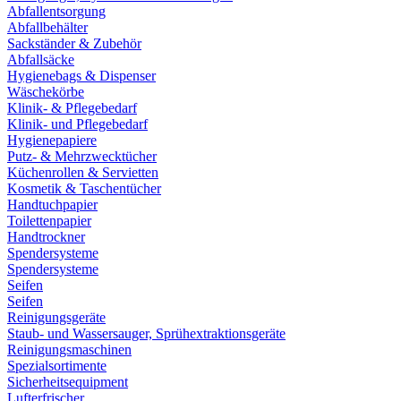
Abfallentsorgung
Abfallbehälter
Sackständer & Zubehör
Abfallsäcke
Hygienebags & Dispenser
Wäschekörbe
Klinik- & Pflegebedarf
Klinik- und Pflegebedarf
Hygienepapiere
Putz- & Mehrzwecktücher
Küchenrollen & Servietten
Kosmetik & Taschentücher
Handtuchpapier
Toilettenpapier
Handtrockner
Spendersysteme
Spendersysteme
Seifen
Seifen
Reinigungsgeräte
Staub- und Wassersauger, Sprühextraktionsgeräte
Reinigungsmaschinen
Spezialsortimente
Sicherheitsequipment
Lufterfrischer