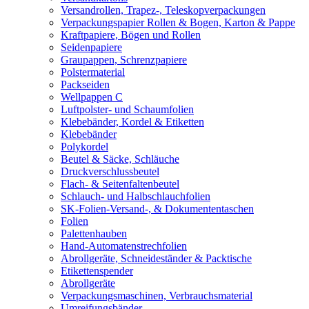
Versandrollen, Trapez-, Teleskopverpackungen
Verpackungspapier Rollen & Bogen, Karton & Pappe
Kraftpapiere, Bögen und Rollen
Seidenpapiere
Graupappen, Schrenzpapiere
Polstermaterial
Packseiden
Wellpappen C
Luftpolster- und Schaumfolien
Klebebänder, Kordel & Etiketten
Klebebänder
Polykordel
Beutel & Säcke, Schläuche
Druckverschlussbeutel
Flach- & Seitenfaltenbeutel
Schlauch- und Halbschlauchfolien
SK-Folien-Versand-, & Dokumententaschen
Folien
Palettenhauben
Hand-Automatenstrechfolien
Abrollgeräte, Schneideständer & Packtische
Etikettenspender
Abrollgeräte
Verpackungsmaschinen, Verbrauchsmaterial
Umreifungsbänder