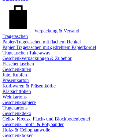
Verpackung & Versand
Tragetaschen
Papier-Tragetaschen mit flachem Henkel
Papier-Tragetaschen mit gedrehtem Papierkordel
Tragetaschen Take-away
Geschenkverpackungen & Zubehör
Flaschentaschen
Geschenktüten
Jute, Rupfen
Präsentkarton
Korbwaren & Präsentkörbe
Klarsichtfolien
Weinkartons
Geschenkpapiere
Tragekartons
Geschenkdeko
Cello-, Kreuz-, Flach- und Blockbodenbeutel
Geschenk- Stoff- & Polybänder
Holz- & Cellophanwolle
Geschenkboxen