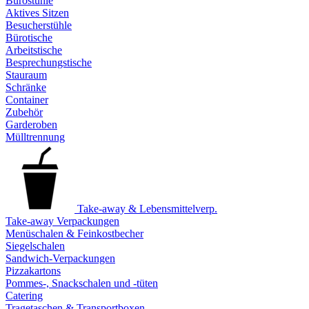
Bürostühle
Aktives Sitzen
Besucherstühle
Bürotische
Arbeitstische
Besprechungstische
Stauraum
Schränke
Container
Zubehör
Garderoben
Mülltrennung
Take-away & Lebensmittelverp.
Take-away Verpackungen
Menüschalen & Feinkostbecher
Siegelschalen
Sandwich-Verpackungen
Pizzakartons
Pommes-, Snackschalen und -tüten
Catering
Tragetaschen & Transportboxen