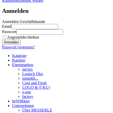
Kundenbefragung Widget
Anmelden
Anmelden Geschäftskunde
Email
Passwort
Angemeldet bleiben
Anmelden
Passwort vergessen?
Kataloge
Karriere
Eigenmarken
me:tex
Logisch Öko
mmmhh...
Cool and Fresh
LOGO & [I´KU]
e-one
factory
beWIRken
Unternehmen
Über MESSERLE