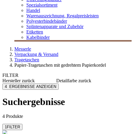
Spezialsortiment
Handel
Warenauszeichnung, Regalpreisleisten
Polyesterbindebänder
Splintenapparate und Zubehör
Etiketten
Kabelbinder
Messerle
Verpackung & Versand
Tragetaschen
Papier-Tragetaschen mit gedrehtem Papierkordel
FILTER
Hersteller
zurück
Detailfarbe
zurück
Folia
blau
4
ERGEBNISSE ANZEIGEN
Vp
braun
rot
Suchergebnisse
schwarz
weiß
4 Produkte
1
FILTER