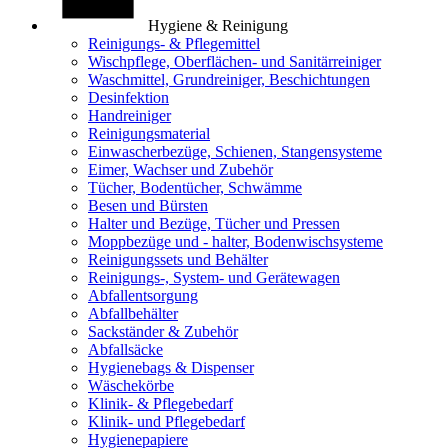
Hygiene & Reinigung
Reinigungs- & Pflegemittel
Wischpflege, Oberflächen- und Sanitärreiniger
Waschmittel, Grundreiniger, Beschichtungen
Desinfektion
Handreiniger
Reinigungsmaterial
Einwascherbezüge, Schienen, Stangensysteme
Eimer, Wachser und Zubehör
Tücher, Bodentücher, Schwämme
Besen und Bürsten
Halter und Bezüge, Tücher und Pressen
Moppbezüge und - halter, Bodenwischsysteme
Reinigungssets und Behälter
Reinigungs-, System- und Gerätewagen
Abfallentsorgung
Abfallbehälter
Sackständer & Zubehör
Abfallsäcke
Hygienebags & Dispenser
Wäschekörbe
Klinik- & Pflegebedarf
Klinik- und Pflegebedarf
Hygienepapiere