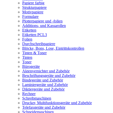
Papiere farbig
Strukturpapiere
Motivpapiere
Formulare
Plotterpapiere und -folien
Additions- und Kassarollen
Etiketten
Etiketten PCL3
Folien
Durchschreibpapiere
Blöcke, Bons, Lose, Eintrittskontrollen
Tinten & Toner
Tinten
Toner
Bürogeräte
Aktenvernichter und Zubehör
Beschriftungsgeräte und Zubehör
Bindegeräte und Zubehör
Laminiergeräte und Zubehör
Diktiergeräte und Zubehör
Rechner
Schreibmaschinen
Drucker, Multifunktionsgeräte und Zubehör
Telefaxgeräte und Zubehör
Schneidemaschinen