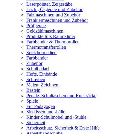
Laserpointer, Zeigestäbe
Loch-, Ösgeräte und Zubehör
Falzmaschinen und Zubehör
Frankiermaschinen und Zubehör
Prüfgeräte
Geldzählmaschinen
Produkte fürs Raumklima
Farbbänder & Thermorollen
Thermotransferrollen
Speichermedien
Farbbänder
Zubehör
Schulbedarf
Hefte, Einbände
Schreiben
Malen, Zeichnen
Basteln
Penale, Schultaschen und Rucksäcke
Spiele
Für Pädagogen
Sitzkissen und -bälle
Kinder-Schulmöbel und -Stühle
Sicherheit
Arbeitsschutz, Sicherheit & Erste Hilfe
Arbeitshandschuhe