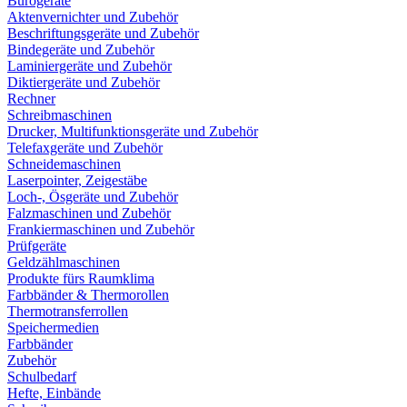
Bürogeräte
Aktenvernichter und Zubehör
Beschriftungsgeräte und Zubehör
Bindegeräte und Zubehör
Laminiergeräte und Zubehör
Diktiergeräte und Zubehör
Rechner
Schreibmaschinen
Drucker, Multifunktionsgeräte und Zubehör
Telefaxgeräte und Zubehör
Schneidemaschinen
Laserpointer, Zeigestäbe
Loch-, Ösgeräte und Zubehör
Falzmaschinen und Zubehör
Frankiermaschinen und Zubehör
Prüfgeräte
Geldzählmaschinen
Produkte fürs Raumklima
Farbbänder & Thermorollen
Thermotransferrollen
Speichermedien
Farbbänder
Zubehör
Schulbedarf
Hefte, Einbände