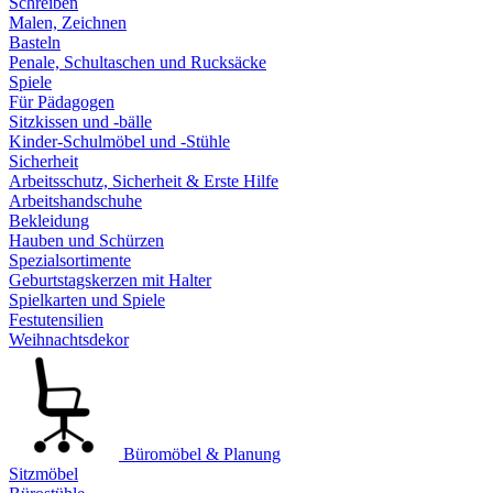
Schreiben
Malen, Zeichnen
Basteln
Penale, Schultaschen und Rucksäcke
Spiele
Für Pädagogen
Sitzkissen und -bälle
Kinder-Schulmöbel und -Stühle
Sicherheit
Arbeitsschutz, Sicherheit & Erste Hilfe
Arbeitshandschuhe
Bekleidung
Hauben und Schürzen
Spezialsortimente
Geburtstagskerzen mit Halter
Spielkarten und Spiele
Festutensilien
Weihnachtsdekor
Büromöbel & Planung
Sitzmöbel