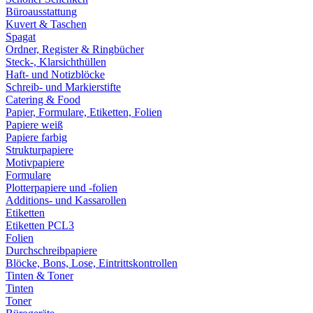
Büroausstattung
Kuvert & Taschen
Spagat
Ordner, Register & Ringbücher
Steck-, Klarsichthüllen
Haft- und Notizblöcke
Schreib- und Markierstifte
Catering & Food
Papier, Formulare, Etiketten, Folien
Papiere weiß
Papiere farbig
Strukturpapiere
Motivpapiere
Formulare
Plotterpapiere und -folien
Additions- und Kassarollen
Etiketten
Etiketten PCL3
Folien
Durchschreibpapiere
Blöcke, Bons, Lose, Eintrittskontrollen
Tinten & Toner
Tinten
Toner