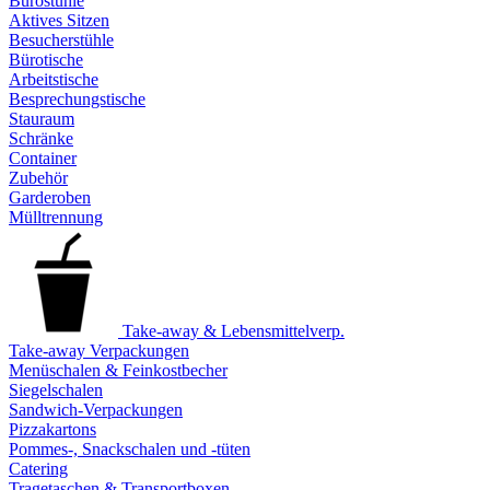
Bürostühle
Aktives Sitzen
Besucherstühle
Bürotische
Arbeitstische
Besprechungstische
Stauraum
Schränke
Container
Zubehör
Garderoben
Mülltrennung
Take-away & Lebensmittelverp.
Take-away Verpackungen
Menüschalen & Feinkostbecher
Siegelschalen
Sandwich-Verpackungen
Pizzakartons
Pommes-, Snackschalen und -tüten
Catering
Tragetaschen & Transportboxen