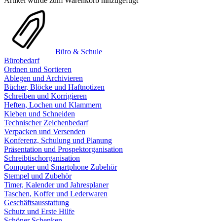
Artikel wurde zum Warenkorb hinzugefügt
Büro & Schule
Bürobedarf
Ordnen und Sortieren
Ablegen und Archivieren
Bücher, Blöcke und Haftnotizen
Schreiben und Korrigieren
Heften, Lochen und Klammern
Kleben und Schneiden
Technischer Zeichenbedarf
Verpacken und Versenden
Konferenz, Schulung und Planung
Präsentation und Prospektorganisation
Schreibtischorganisation
Computer und Smartphone Zubehör
Stempel und Zubehör
Timer, Kalender und Jahresplaner
Taschen, Koffer und Lederwaren
Geschäftsausstattung
Schutz und Erste Hilfe
Schöner Schenken